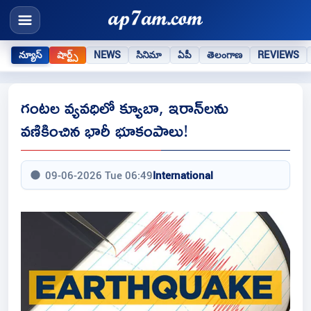
న్యూస్
షార్ట్స్
NEWS
సినిమా
ఏపీ
తెలంగాణ
REVIEWS
గంటల వ్యవధిలో క్యూబా, ఇరాన్‌లను
వణికించిన భారీ భూకంపాలు!
09-06-2026 Tue 06:49
International