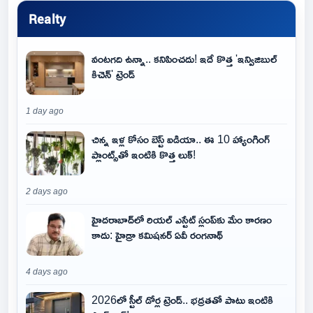
Realty
వంటగది ఉన్నా.. కనిపించదు! ఇదే కొత్త 'ఇన్విజిబుల్
కిచెన్' ట్రెండ్
1 day ago
చిన్న ఇళ్ల కోసం బెస్ట్ ఐడియా.. ఈ 10 హ్యాంగింగ్
ప్లాంట్స్‌తో ఇంటికి కొత్త లుక్!
2 days ago
హైదరాబాద్‌లో రియల్ ఎస్టేట్ స్లంప్‌కు మేం కారణం
కాదు: హైడ్రా కమిషనర్ ఏవీ రంగనాథ్
4 days ago
2026లో స్టీల్ డోర్ల ట్రెండ్.. భద్రతతో పాటు ఇంటికి