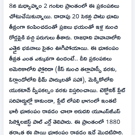
8న మధ్యాహ్నం 2 గంటల ప్రాంతంలో ఈ ప్రకంపనలు
చోటుచేసుకున్నాయి. దాదాపు 20 సెకన్ల పాటు భూమి
తీవ్రంగా కంపించడంతో ప్రజలు భయంతో ఇళ్ల నుంచి
రోడ్లపైకి వచ్చి పరుగులు తీశారు. రాజధాని హవానాలోని
ఎత్తైన భవనాలు సైతం ఊగిపోయాయి. ఈ భూకంపం
తీవ్రత ఎంత ఎక్కువగా ఉందంటే.. దీని ప్రకంపనలు
అమెరికాలోని ఫ్లోరిడా (కీస్ నుంచి తల్లాహస్సీ వరకు,
ఓర్లాండోలోని థీమ్ పార్కులతో సహా), మెక్సికోలోని
యుకటాన్ ద్వీపకల్పం వరకు విస్తరించాయి. టెక్టోనిక్ ప్లేట్
సరిహద్దుల్లో కాకుండా, ప్లేట్ లోపలి భాగంలో ఇంతటి
భారీ భూకంపం రావడం చాలా అరుదని యూఎస్‌జీఎస్
సిస్మోలజిస్ట్ పాల్ ఎర్లే తెలిపారు. ఈ ప్రాంతంలో 1880
తర్వాత ఈ స్థాయి భూకంపం రావడం ఇదే మొదటిసారి.