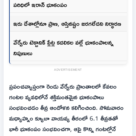
పరిధిలో ఇరాన్ భూకంపం
ఇరు దేశాల్లోనూ ప్రాణ, ఆస్తినష్టం జరగలేదని నిర్ధారణ
వేర్వేరు టెక్టానిక్ ప్లేట్ల కదలికల వల్లే భూకంపాలన్న
నిపుణులు
ADVERTISEMENT
ప్రపంచవ్యాప్తంగా రెండు వేర్వేరు ప్రాంతాలలో కేవలం
గంటల వ్యవధిలోనే శక్తిమంతమైన భూకంపాలు
సంభవించడం తీవ్ర ఆందోళన కలిగించింది. సోమవారం
మధ్యాహ్నం క్యూబా వాయవ్య తీరంలో 6.1 తీవ్రతతో
భారీ భూకంపం సంభవించగా, ఆపై కొన్ని గంటల్లోనే