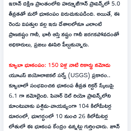
ఇరాన్ దక్షిణ ప్రాంతంలోని హర్మూజ్‌గాన్ ప్రావిన్స్‌లో 5.0
తీవ్రతతో మరో భూకంపం విరుచుకుపడింది. అయితే, ఈ
రెండు విపత్తుల వల్ల ఇరు దేశాలలోనూ ఎలాంటి
ప్రాణనష్టం గానీ, భారీ ఆస్తి నష్టం గానీ జరగకపోవడంతో
అధికారులు, ప్రజలు ఊపిరి పీల్చుకున్నారు.
క్యూబా భూకంపం: 150 ఏళ్ల నాటి రికార్డు నమోదు
యూఎస్ జియోలాజికల్ సర్వే (USGS) ప్రకారం..
క్యూబాలో సంభవించిన భూకంప తీవ్రత రిక్టర్ స్కేలుపై
6.1 గా నమోదైంది. పినార్ డెల్ రియో ప్రావిన్స్‌లోని
మాంటువాకు పశ్చిమ-వాయవ్యంగా 104 కిలోమీటర్ల
దూరంలో, భూగర్భంలో 10 నుంచి 26 కిలోమీటర్ల
లోతులో ఈ భూకంప కేంద్రం ఉన్నట్లు గుర్తించారు. జూన్