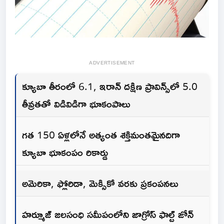
ADVERTISEMENT
క్యూబా తీరంలో 6.1, ఇరాన్ దక్షిణ ప్రావిన్స్‌లో 5.0
తీవ్రతతో విడివిడిగా భూకంపాలు
గత 150 ఏళ్లలోనే అత్యంత శక్తిమంతమైనదిగా
క్యూబా భూకంపం రికార్డు
అమెరికా, ఫ్లోరిడా, మెక్సికో వరకు ప్రకంపనలు
హర్మూజ్ జలసంధి సమీపంలోని జాగ్రోస్ ఫాల్ట్ జోన్