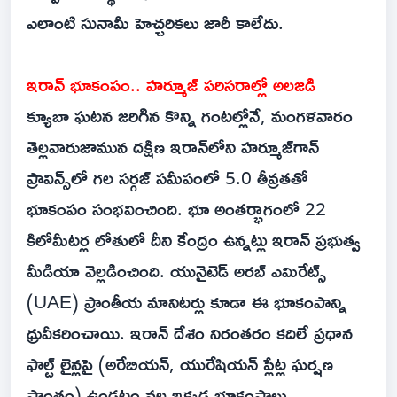
ఎలాంటి సునామీ హెచ్చరికలు జారీ కాలేదు.
ఇరాన్ భూకంపం.. హర్మూజ్ పరిసరాల్లో అలజడి
క్యూబా ఘటన జరిగిన కొన్ని గంటల్లోనే, మంగళవారం
తెల్లవారుజామున దక్షిణ ఇరాన్‌లోని హర్మూజ్‌గాన్
ప్రావిన్స్‌లో గల సర్గజ్ సమీపంలో 5.0 తీవ్రతతో
భూకంపం సంభవించింది. భూ అంతర్భాగంలో 22
కిలోమీటర్ల లోతులో దీని కేంద్రం ఉన్నట్లు ఇరాన్ ప్రభుత్వ
మీడియా వెల్లడించింది. యునైటెడ్ అరబ్ ఎమిరేట్స్
(UAE) ప్రాంతీయ మానిటర్లు కూడా ఈ భూకంపాన్ని
ధ్రువీకరించాయి. ఇరాన్ దేశం నిరంతరం కదిలే ప్రధాన
ఫాల్ట్ లైన్లపై (అరేబియన్, యురేషియన్ ప్లేట్ల ఘర్షణ
ప్రాంతం) ఉండటం వల్ల ఇక్కడ భూకంపాలు