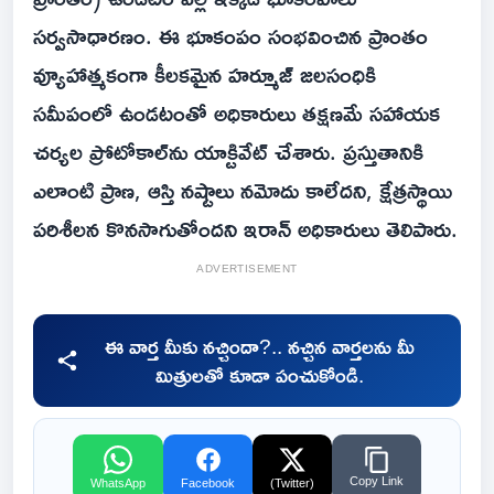
సర్వసాధారణం. ఈ భూకంపం సంభవించిన ప్రాంతం
వ్యూహాత్మకంగా కీలకమైన హర్మూజ్ జలసంధికి
సమీపంలో ఉండటంతో అధికారులు తక్షణమే సహాయక
చర్యల ప్రోటోకాల్‌ను యాక్టివేట్ చేశారు. ప్రస్తుతానికి
ఎలాంటి ప్రాణ, ఆస్తి నష్టాలు నమోదు కాలేదని, క్షేత్రస్థాయి
పరిశీలన కొనసాగుతోందని ఇరాన్ అధికారులు తెలిపారు.
ADVERTISEMENT
ఈ వార్త మీకు నచ్చిందా?.. నచ్చిన వార్తలను మీ
మిత్రులతో కూడా పంచుకోండి.
Copy Link
WhatsApp
Facebook
(Twitter)