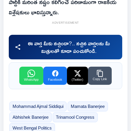
పార్టీకి మరింత నష్టం కలిగించే పరిణామంగా రాజకీయ
విశ్లేషకులు భావిస్తున్నారు.
ADVERTISEMENT
ఈ వార్త మీకు నచ్చిందా?.. నచ్చిన వార్తలను మీ
మిత్రులతో కూడా పంచుకోండి.
Copy Link
WhatsApp
Facebook
(Twitter)
Mohammad Ajmal Siddiqui
Mamata Banerjee
Abhishek Banerjee
Trinamool Congress
West Bengal Politics