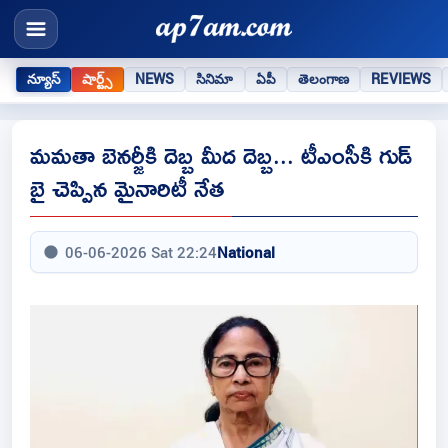
న్యూస్
షార్ట్స్
NEWS
సినిమా
ఏపీ
తెలంగాణ
REVIEWS
మమతా బెనర్జీకి దెబ్బ మీద దెబ్బ... టీఎంసీకి గుడ్
బై చెప్పిన మైనారిటీ నేత
06-06-2026 Sat 22:24
National