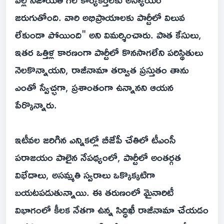
జరుగుతోంది. వారి అభిప్రాయాలకు పార్టీలో విలువ
లేకుండా పోయింది" అని విమర్శించారు. పాత కేసులు,
ఇతర ఒత్తిళ్ల కారణంగా పార్టీలో కొనసాగలేని పరిస్థితులు
నెలకొన్నాయని, రాజీనామా తర్వాత ప్రస్తుతం తాను
ఎంతో స్వేచ్ఛగా, ప్రశాంతంగా ఉన్నానని ఆయన
పేర్కొన్నారు.
ఇటీవల జరిగిన ఎన్నికల్లో బీజేపీ చేతిలో టీఎంసీ
పరాజయం పాలైన నేపథ్యంలో, పార్టీలో అంతర్గత
విభేదాలు, అసమ్మతి స్వరాలు ఒక్కొక్కటిగా
బయటపడుతున్నాయి. ఈ తరుణంలో మైనారిటీ
విభాగంలో కీలక నేతగా ఉన్న సిద్ధిఖీ రాజీనామా చేయడం