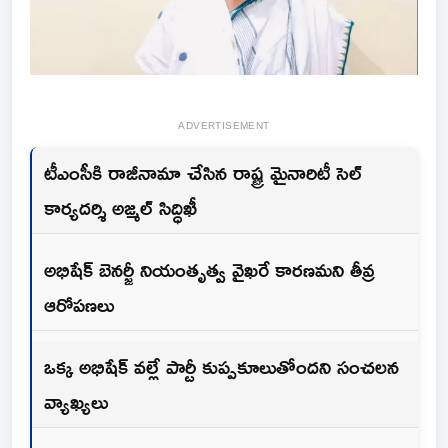
ADVERTISEMENT
టీఎంసీకి రాజీనామా చేసిన రాష్ట్ర మైనారిటీ సెల్
కార్యదర్శి అజ్మల్ సిద్ధిఖీ
అభిషేక్ బెనర్జీ నియంతృత్వ వైఖరే కారణమని తీవ్ర
ఆరోపణలు
ఒక్క అభిషేక్ వల్లే పార్టీ కుప్పకూలుతోందని సంచలన
వ్యాఖ్యలు