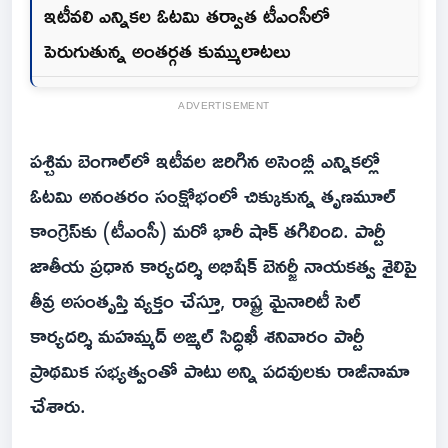
ఇటీవలి ఎన్నికల ఓటమి తర్వాత టీఎంసీలో
పెరుగుతున్న అంతర్గత కుమ్ములాటలు
ADVERTISEMENT
పశ్చిమ బెంగాల్‌లో ఇటీవల జరిగిన అసెంబ్లీ ఎన్నికల్లో
ఓటమి అనంతరం సంక్షోభంలో చిక్కుకున్న తృణమూల్
కాంగ్రెస్‌కు (టీఎంసీ) మరో భారీ షాక్ తగిలింది. పార్టీ
జాతీయ ప్రధాన కార్యదర్శి అభిషేక్ బెనర్జీ నాయకత్వ శైలిపై
తీవ్ర అసంతృప్తి వ్యక్తం చేస్తూ, రాష్ట్ర మైనారిటీ సెల్
కార్యదర్శి మహమ్మద్ అజ్మల్ సిద్ధిఖీ శనివారం పార్టీ
ప్రాథమిక సభ్యత్వంతో పాటు అన్ని పదవులకు రాజీనామా
చేశారు.