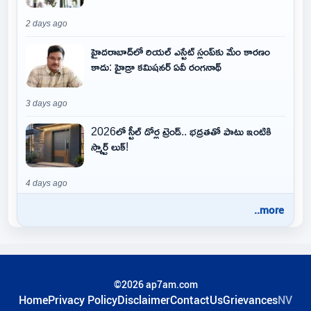
2 days ago
హైదరాబాద్‌లో రియల్ ఎస్టేట్ స్లంప్‌కు మేం కారణం
కాదు: హైడ్రా కమిషనర్ ఏవీ రంగనాథ్
3 days ago
2026లో స్టీల్ డోర్ల ట్రెండ్.. భద్రతతో పాటు ఇంటికి
స్మార్ట్ లుక్!
4 days ago
..more
©2026 ap7am.com
Home
Privacy Policy
Disclaimer
ContactUs
Grievances
NV