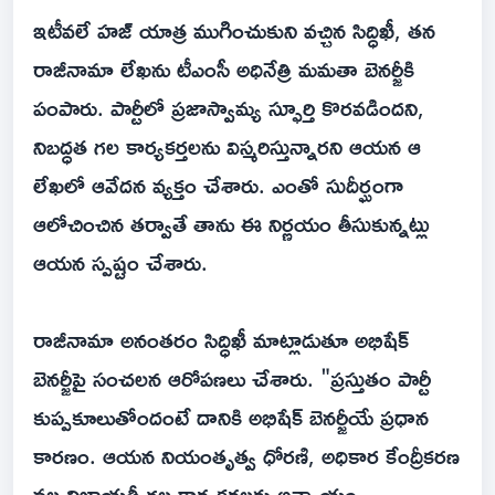
ఇటీవలే హజ్ యాత్ర ముగించుకుని వచ్చిన సిద్ధిఖీ, తన
రాజీనామా లేఖను టీఎంసీ అధినేత్రి మమతా బెనర్జీకి
పంపారు. పార్టీలో ప్రజాస్వామ్య స్ఫూర్తి కొరవడిందని,
నిబద్ధత గల కార్యకర్తలను విస్మరిస్తున్నారని ఆయన ఆ
లేఖలో ఆవేదన వ్యక్తం చేశారు. ఎంతో సుదీర్ఘంగా
ఆలోచించిన తర్వాతే తాను ఈ నిర్ణయం తీసుకున్నట్లు
ఆయన స్పష్టం చేశారు.
రాజీనామా అనంతరం సిద్ధిఖీ మాట్లాడుతూ అభిషేక్
బెనర్జీపై సంచలన ఆరోపణలు చేశారు. "ప్రస్తుతం పార్టీ
కుప్పకూలుతోందంటే దానికి అభిషేక్ బెనర్జీయే ప్రధాన
కారణం. ఆయన నియంతృత్వ ధోరణి, అధికార కేంద్రీకరణ
వల్ల నిజాయతీ గల కార్యకర్తలకు అన్యాయం