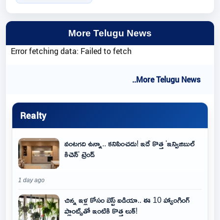
More Telugu News
Error fetching data: Failed to fetch
..More Telugu News
Realty
వంటగది ఉన్నా.. కనిపించదు! ఇదే కొత్త 'ఇన్విజిబుల్
కిచెన్' ట్రెండ్
1 day ago
చిన్న ఇళ్ల కోసం బెస్ట్ ఐడియా.. ఈ 10 హ్యాంగింగ్
ప్లాంట్స్‌తో ఇంటికి కొత్త లుక్!