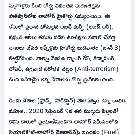
మృగాళ్లకు కింది కోర్టు విధించిన మరణశిక్షను
పాకిస్థాన్‌లోని లాహోర్ హైకోర్టు సమర్థించింది. ఈ
కేసులో ప్రధాన దోషులైన అబిద్ మల్హీ (అబిద్ అలీ),
షఫ్కత్ అలీలు తమకు పడిన ఉరిశిక్షను సవాల్ చేస్తూ
దాఖలు చేసిన అప్పీళ్లను హైకోర్టు బుధవారం (జూన్ 3)
కొట్టివేసింది. వారిపై మోపిన గ్యాంగ్ రేప్, కిడ్నాపింగ్,
దోపిడీ, ఉగ్రవాద నిరోధక చట్టం (Anti-terrorism)
కింద నమోదైన అన్ని నేరాలను కోర్టు ధ్రువీకరించింది.
రెండు దేశాల (ఫ్రాన్స్, పాకిస్థాన్) పౌరసత్వం ఉన్న బాధిత
మహిళ.. 2020 సెప్టెంబర్ 9న తన ముగ్గురు పిల్లలతో
కలిసి కారులో ప్రయాణిస్తుండగా లాహోర్ సమీపంలోని
సియాల్‌కోట్-లాహోర్ మోటార్‌వేపై ఇంధనం (Fuel)