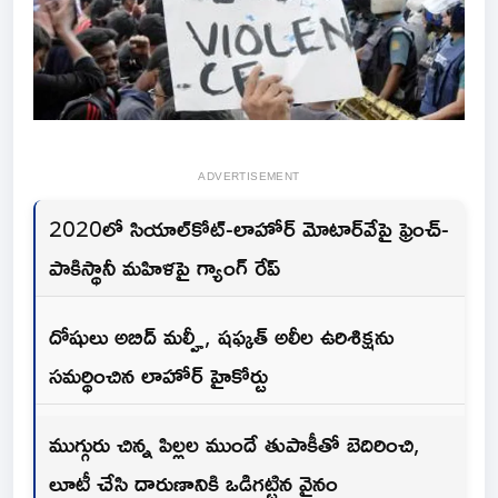
ADVERTISEMENT
2020లో సియాల్‌కోట్-లాహోర్ మోటార్‌వేపై ఫ్రెంచ్-
పాకిస్థానీ మహిళపై గ్యాంగ్ రేప్
దోషులు అబిద్ మల్హీ, షఫ్కత్ అలీల ఉరిశిక్షను
సమర్థించిన లాహోర్ హైకోర్టు
ముగ్గురు చిన్న పిల్లల ముందే తుపాకీతో బెదిరించి,
లూటీ చేసి దారుణానికి ఒడిగట్టిన వైనం