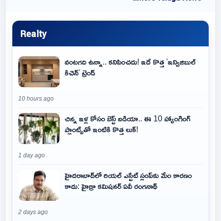
Realty
వంటగది ఉన్నా.. కనిపించదు! ఇదే కొత్త 'ఇన్విజిబుల్
కిచెన్' ట్రెండ్
10 hours ago
చిన్న ఇళ్ల కోసం బెస్ట్ ఐడియా.. ఈ 10 హ్యాంగింగ్
ప్లాంట్స్‌తో ఇంటికి కొత్త లుక్!
1 day ago
హైదరాబాద్‌లో రియల్ ఎస్టేట్ స్లంప్‌కు మేం కారణం
కాదు: హైడ్రా కమిషనర్ ఏవీ రంగనాథ్
2 days ago