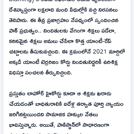
దేశవ్యాప్తంగా లక్షలాది మంది వీధుల్లోకి వచ్చి నిరసనలు
తెలిపారు. ఈ తీవ్ర ప్రజాగ్రహం నేపథ్యంలో స్పందించిన
పాక్ ప్రభుత్వం.. నిందితులకు వేగంగా శిక్షలు పడేలా,
కఠినమైన శిక్షలు అమలు చేసేలా కొత్త యాంటీ-రేప్
చట్టాలను తీసుకువచ్చింది. ఈ క్రమంలోనే 2021 మార్చిలో
అక్కడి యాంటీ టెర్రరిజం కోర్టు నిందితులిద్దరికీ ఉరిశిక్ష
విధిస్తూ సంచలన తీర్పునిచ్చింది.
ప్రస్తుతం లాహోర్ హైకోర్టు కూడా ఆ శిక్షను ఖరారు
చేయడంతో బాధితురాలికి ఐదేళ్ల తర్వాత పూర్తి న్యాయం
జరిగినట్లయిందని సామాజిక హక్కుల నేతలు
భావిస్తున్నారు. అయితే, పాకిస్థాన్‌లో సాధారణంగా