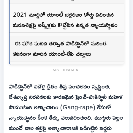
2021 మార్చిలో యాంటీ టెర్రరిజం కోర్టు విధించిన
మరణశిక్షపై అప్పీళ్లను కొట్టేసిన ఉన్నత న్యాయస్థానం
ఈ ఘోర ఘటన తర్వాత పాకిస్థాన్‌లో మరింత
కఠినంగా మారిన యాంటీ-రేప్ చట్టాలు
ADVERTISEMENT
పాకిస్థాన్‌లో ఐదేళ్ల క్రితం తీవ్ర సంచలనం సృష్టించి,
దేశవ్యాప్త నిరసనలకు కారణమైన ఫ్రెంచ్-పాకిస్థానీ మహిళ
సామూహిక అత్యాచారం (Gang-rape) కేసులో
న్యాయస్థానం కీలక తీర్పు వెలువరించింది. ముగ్గురు పిల్లల
ముందే వారి తల్లిపై అత్యాచారానికి ఒడిగట్టిన ఇద్దరు