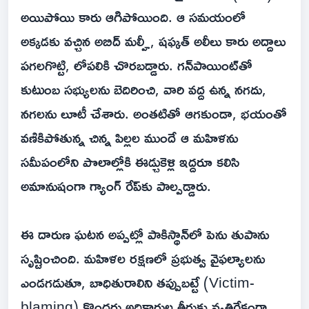
అయిపోయి కారు ఆగిపోయింది. ఆ సమయంలో
అక్కడకు వచ్చిన అబిద్ మల్హీ, షఫ్కత్ అలీలు కారు అద్దాలు
పగలగొట్టి, లోపలికి చొరబడ్డారు. గన్‌పాయింట్‌తో
కుటుంబ సభ్యులను బెదిరించి, వారి వద్ద ఉన్న నగదు,
నగలను లూటీ చేశారు. అంతటితో ఆగకుండా, భయంతో
వణికిపోతున్న చిన్న పిల్లల ముందే ఆ మహిళను
సమీపంలోని పొలాల్లోకి ఈడ్చుకెళ్లి ఇద్దరూ కలిసి
అమానుషంగా గ్యాంగ్ రేప్‌కు పాల్పడ్డారు.
ఈ దారుణ ఘటన అప్పట్లో పాకిస్థాన్‌లో పెను తుపాను
సృష్టించింది. మహిళల రక్షణలో ప్రభుత్వ వైఫల్యాలను
ఎండగడుతూ, బాధితురాలిని తప్పుబట్టే (Victim-
blaming) కొందరు అధికారుల తీరుకు వ్యతిరేకంగా