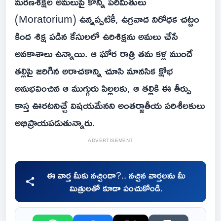
మరణశిక్షల అమలుపై కొన్ని పరిమితులు
(Moratorium) ఉన్నప్పటికీ, ఉగ్రవాద నిరోధక చట్టం
కింద శిక్ష పడిన కేసులలో ఉరిశిక్షను అమలు చేసే
అవకాశాలు ఉన్నాయి. ఆ ఘోర రాత్రి తమ కళ్ల ముందే
తల్లిపై జరిగిన అరాచకాన్ని చూసి మానసిక క్షోభ
అనుభవించిన ఆ ముగ్గురు పిల్లలకు, ఆ తల్లికి ఈ తీర్పు
కాస్త ఊరటనిచ్చే విషయమేనని అంతర్జాతీయ పరిశీలకులు
అభిప్రాయపడుతున్నారు.
ADVERTISEMENT
ఈ వార్త మీకు నచ్చిందా?.. నచ్చిన వార్తలను మీ
మిత్రులతో కూడా పంచుకోండి.