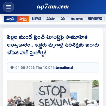
న్యూస్
షార్ట్స్
NEWS
సినిమా
ఏపీ
తెలంగాణ
REVIEWS
పిల్లల ముందే ఫ్రెంచ్ టూరిస్ట్‌పై సామూహిక
అత్యాచారం.. ఇద్దరు మృగాళ్ల ఉరిశిక్షను ఖరారు
చేసిన పాక్ హైకోర్టు!
04-06-2026 Thu 10:04
International