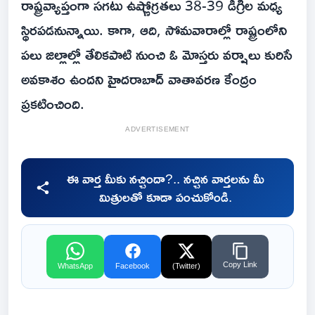
రాష్ట్రవ్యాప్తంగా సగటు ఉష్ణోగ్రతలు 38-39 డిగ్రీల మధ్య
స్థిరపడనున్నాయి. కాగా, ఆది, సోమవారాల్లో రాష్ట్రంలోని
పలు జిల్లాల్లో తేలికపాటి నుంచి ఓ మోస్తరు వర్షాలు కురిసే
అవకాశం ఉందని హైదరాబాద్ వాతావరణ కేంద్రం
ప్రకటించింది.
ADVERTISEMENT
ఈ వార్త మీకు నచ్చిందా?.. నచ్చిన వార్తలను మీ
మిత్రులతో కూడా పంచుకోండి.
Copy Link
WhatsApp
Facebook
(Twitter)