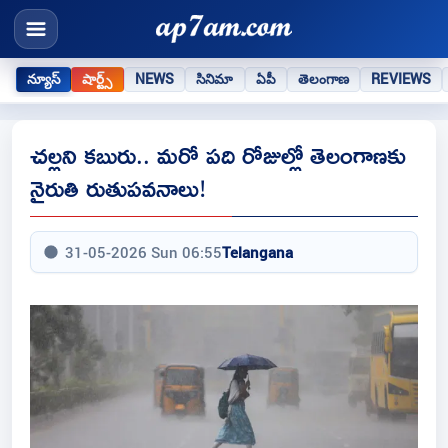
న్యూస్
షార్ట్స్
NEWS
సినిమా
ఏపీ
తెలంగాణ
REVIEWS
చల్లని కబురు.. మరో పది రోజుల్లో తెలంగాణకు
నైరుతి రుతుపవనాలు!
31-05-2026 Sun 06:55
Telangana