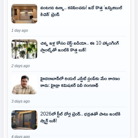
వంటగది ఉన్నా.. కనిపించదు! ఇదే కొత్త 'ఇన్విజిబుల్
కిచెన్' ట్రెండ్
1 day ago
చిన్న ఇళ్ల కోసం బెస్ట్ ఐడియా.. ఈ 10 హ్యాంగింగ్
ప్లాంట్స్‌తో ఇంటికి కొత్త లుక్!
2 days ago
హైదరాబాద్‌లో రియల్ ఎస్టేట్ స్లంప్‌కు మేం కారణం
కాదు: హైడ్రా కమిషనర్ ఏవీ రంగనాథ్
3 days ago
2026లో స్టీల్ డోర్ల ట్రెండ్.. భద్రతతో పాటు ఇంటికి
స్మార్ట్ లుక్!
4 days ago