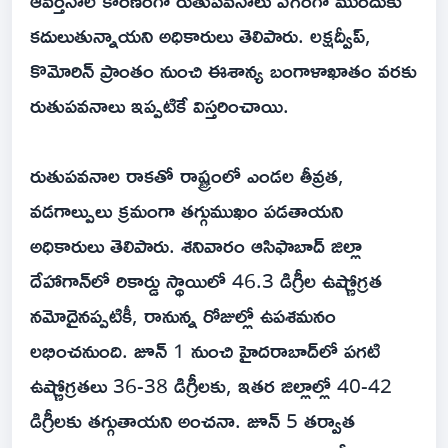
ఆవర్తనాల కారణంగా రుతుపవనాలు వేగంగా ముందుకు
కదులుతున్నాయని అధికారులు తెలిపారు. లక్షద్వీప్,
కొమోరిన్ ప్రాంతం నుంచి ఈశాన్య బంగాళాఖాతం వరకు
రుతుపవనాలు ఇప్పటికే విస్తరించాయి.
రుతుపవనాల రాకతో రాష్ట్రంలో ఎండల తీవ్రత,
వడగాల్పులు క్రమంగా తగ్గుముఖం పడతాయని
అధికారులు తెలిపారు. శనివారం ఆసిఫాబాద్ జిల్లా
దేహాగాన్‌లో రికార్డు స్థాయిలో 46.3 డిగ్రీల ఉష్ణోగ్రత
నమోదైనప్పటికీ, రానున్న రోజుల్లో ఉపశమనం
లభించనుంది. జూన్ 1 నుంచి హైదరాబాద్‌లో పగటి
ఉష్ణోగ్రతలు 36-38 డిగ్రీలకు, ఇతర జిల్లాల్లో 40-42
డిగ్రీలకు తగ్గుతాయని అంచనా. జూన్ 5 తర్వాత