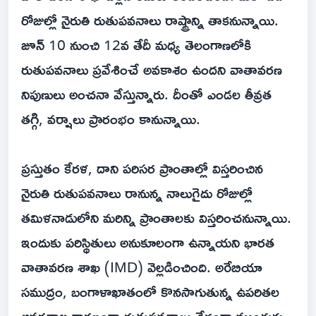
రోజుల్లో నైరుతి రుతుపవనాలు రాష్ట్రాన్ని తాకనున్నాయి.
జూన్ 10 నుంచి 12వ తేదీ మధ్య తెలంగాణలోకి
రుతుపవనాలు ప్రవేశించే అవకాశం ఉందని వాతావరణ
నిపుణులు అంచనా వేస్తున్నారు. దీంతో ఎండల తీవ్రత
తగ్గి, వర్షాలు ప్రారంభం కానున్నాయి.
ప్రస్తుతం కేరళ, దాని పరిసర ప్రాంతాల్లో విస్తరించిన
నైరుతి రుతుపవనాలు రానున్న నాలుగైదు రోజుల్లో
తమిళనాడులోని మరిన్ని ప్రాంతాలకు విస్తరించనున్నాయి.
ఇందుకు పరిస్థితులు అనుకూలంగా ఉన్నాయని భారత
వాతావరణ శాఖ (IMD) వెల్లడించింది. అరేబియా
సముద్రం, బంగాళాఖాతంలో కొనసాగుతున్న ఉపరితల