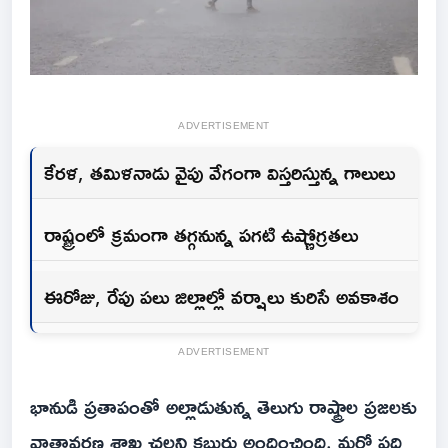
ADVERTISEMENT
కేరళ, తమిళనాడు వైపు వేగంగా విస్తరిస్తున్న గాలులు
రాష్ట్రంలో క్రమంగా తగ్గనున్న పగటి ఉష్ణోగ్రతలు
ఈరోజు, రేపు పలు జిల్లాల్లో వర్షాలు కురిసే అవకాశం
ADVERTISEMENT
భానుడి ప్రతాపంతో అల్లాడుతున్న తెలుగు రాష్ట్రాల ప్రజలకు
వాతావరణ శాఖ చల్లని కబురు అందించింది. మరో పది