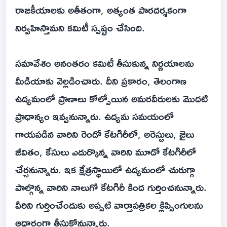
రాజకీయాలకు అతీతంగా, అత్యంత పారదర్శకంగా
నిర్వహిస్తామని కమిటీ స్పష్టం చేసింది.
సమావేశం అనంతరం కమిటీ తీసుకున్న నిర్ణయాలను
మీడియాకు వెల్లడించారు. దీని ప్రకారం, తెలంగాణ
ఉద్యమంలో ప్రాణాలు కోల్పోయిన అమరవీరులకు మొదటి
ప్రాధాన్యం ఇవ్వనున్నారు. ఉద్యమ సమయంలో
గాయపడిన వారిని రెండో కేటగిరీలో, అరెస్టులు, జైలు
జీవితం, కేసులు ఎదుర్కొన్న వారిని మూడో కేటగిరీలో
చేర్చనున్నారు. ఇక క్షేత్రస్థాయిలో ఉద్యమంలో చురుగ్గా
పాల్గొన్న వారిని నాలుగో కేటగిరీ కింద గుర్తించనున్నారు.
వీరిని గుర్తించేందుకు అప్పటి వార్తాపత్రికల క్లిప్పింగులను
ఆధారంగా తీసుకోనున్నారు.