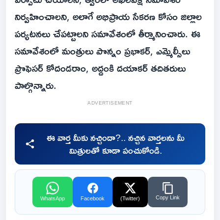
నిర్వహించాలని, అలాగే అభిప్రాయ సేకరణ కోసం జిల్లాల
పర్యటనలు చేపట్టాలని సమావేశంలో తీర్మానించారు. ఈ
సమావేశంలో మంత్రులు పొన్నం ప్రభాకర్, ఎమ్మెల్సీలు
ప్రొఫెసర్ కోదండరాం, అద్దంకి దయాకర్ తదితరులు
పాల్గొన్నారు.
ADVERTISEMENT
ఈ వార్త మీకు నచ్చిందా?.. నచ్చిన వార్తలను మీ
మిత్రులతో కూడా పంచుకోండి.
Copy Link
WhatsApp
Facebook
(Twitter)