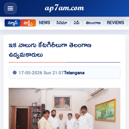
న్యూస్
షార్ట్స్
NEWS
సినిమా
ఏపీ
తెలంగాణ
REVIEWS
ఇక నాలుగు కేటగిరీలుగా తెలంగాణ
ఉద్యమకారులు
17-05-2026 Sun 21:07
Telangana