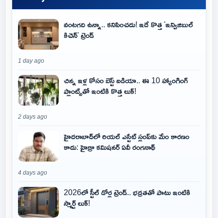
వంటగది ఉన్నా.. కనిపించదు! ఇదే కొత్త 'ఇన్విజిబుల్
కిచెన్' ట్రెండ్
1 day ago
చిన్న ఇళ్ల కోసం బెస్ట్ ఐడియా.. ఈ 10 హ్యాంగింగ్
ప్లాంట్స్‌తో ఇంటికి కొత్త లుక్!
2 days ago
హైదరాబాద్‌లో రియల్ ఎస్టేట్ స్లంప్‌కు మేం కారణం
కాదు: హైడ్రా కమిషనర్ ఏవీ రంగనాథ్
4 days ago
2026లో స్టీల్ డోర్ల ట్రెండ్.. భద్రతతో పాటు ఇంటికి
స్మార్ట్ లుక్!