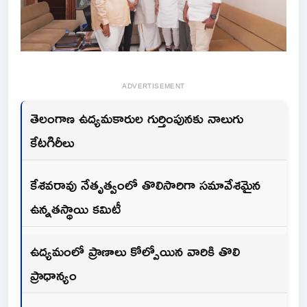
ADVERTISEMENT
తెలంగాణ ఉద్యమకారుల గుర్తింపునకు నాలుగు
కేటగిరీలు
కేశవరావు నేతృత్వంలో తొలిసారిగా సమావేశమైన
ఉన్నతస్థాయి కమిటీ
ఉద్యమంలో ప్రాణాలు కోల్పోయిన వారికి తొలి
ప్రాధాన్యం