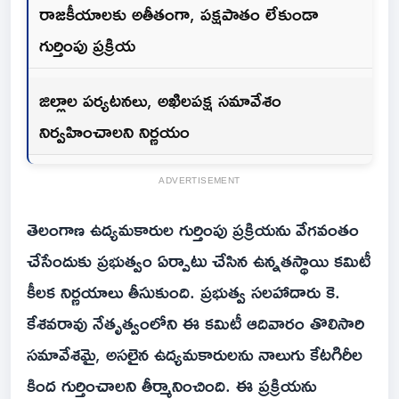
రాజకీయాలకు అతీతంగా, పక్షపాతం లేకుండా
గుర్తింపు ప్రక్రియ
జిల్లాల పర్యటనలు, అఖిలపక్ష సమావేశం
నిర్వహించాలని నిర్ణయం
ADVERTISEMENT
తెలంగాణ ఉద్యమకారుల గుర్తింపు ప్రక్రియను వేగవంతం
చేసేందుకు ప్రభుత్వం ఏర్పాటు చేసిన ఉన్నతస్థాయి కమిటీ
కీలక నిర్ణయాలు తీసుకుంది. ప్రభుత్వ సలహాదారు కె.
కేశవరావు నేతృత్వంలోని ఈ కమిటీ ఆదివారం తొలిసారి
సమావేశమై, అసలైన ఉద్యమకారులను నాలుగు కేటగిరీల
కింద గుర్తించాలని తీర్మానించింది. ఈ ప్రక్రియను