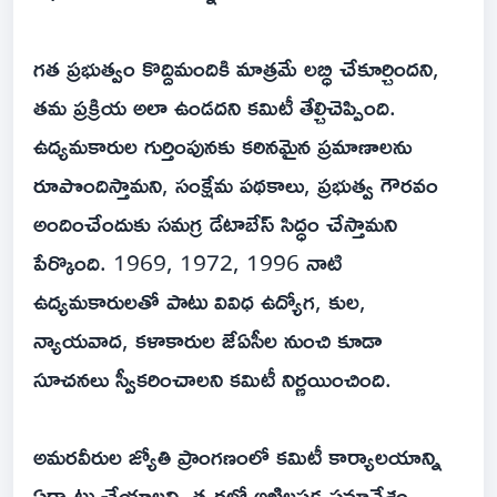
గత ప్రభుత్వం కొద్దిమందికి మాత్రమే లబ్ధి చేకూర్చిందని,
తమ ప్రక్రియ అలా ఉండదని కమిటీ తేల్చిచెప్పింది.
ఉద్యమకారుల గుర్తింపునకు కఠినమైన ప్రమాణాలను
రూపొందిస్తామని, సంక్షేమ పథకాలు, ప్రభుత్వ గౌరవం
అందించేందుకు సమగ్ర డేటాబేస్ సిద్ధం చేస్తామని
పేర్కొంది. 1969, 1972, 1996 నాటి
ఉద్యమకారులతో పాటు వివిధ ఉద్యోగ, కుల,
న్యాయవాద, కళాకారుల జేఏసీల నుంచి కూడా
సూచనలు స్వీకరించాలని కమిటీ నిర్ణయించింది.
అమరవీరుల జ్యోతి ప్రాంగణంలో కమిటీ కార్యాలయాన్ని
ఏర్పాటు చేయాలని, త్వరలో అఖిలపక్ష సమావేశం