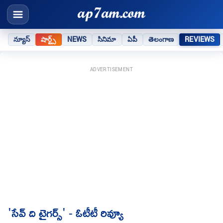
న్యూస్
షార్ట్స్
NEWS
సినిమా
ఏపీ
తెలంగాణ
REVIEWS
ADVERTISEMENT
'సేవ్ ది టైగర్స్' - ఓటీటీ రివ్యూ