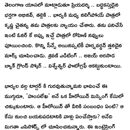
తెలంగాణ యాసలో మాట్లాడుతూ ప్రియదర్శి .. బద్ధకస్తుడైన
భర్తగా అభినవ్, తల్లికి .. భార్యకి మధ్య నలిగిపోయే పాత్రలో
కృష్ణ చైతన్య తమ పాత్రలకు న్యాయం చేశారు. తను పనిచేసే
ఇంటి ఓనర్ కే అప్పు ఇచ్చే పాత్రలో రోహిణి నవ్వులు
పూయించింది. కొన్ని సీన్సే అయినప్పటికీ హర్షవర్ధన్ త్తనదైన
మార్క్ చూపించాడు. శ్రవణ్ ఎడిటింగ్ .. అజయ్ అరసాడ
బ్యాక్ గ్రౌండ్ స్కోర్ .. విశ్వేశ్వర్ ఫొటోగ్రఫీ ఆకట్టుకుంటాయి.
భార్యల వల్ల టార్చర్ కి గురవుతున్నామని భావించే ఈ
ముగ్గురూ, 'హంసలేఖ' అనే ఒక హీరోయిన్ మిస్సింగ్ కేసులో
చిక్కుకుంటారు. ఆ హీరోయిన్ తో వీరికి సంబంధం ఏంటి? ఆ
కేసు నుంచి బయటపడటానికి వాళ్లు ఏంచేస్తారు? అనేది
మిగతా ఎపిసోడ్స్ లో చూపించనున్నారు. ఈ ఇంట్రెస్టింగ్