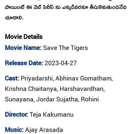
పాయింట్ ఈ వెబ్ సిరీస్ ను ఎక్కడివరకూ తీసుకెళుతుందనేది
చూడాలి.
Movie Details
Movie Name:
Save The Tigers
Release Date:
2023-04-27
Cast:
Priyadarshi, Abhinav Gomatham,
Krishna Chaitanya, Harshavardhan,
Sunayana, Jordar Sujatha, Rohini
Director:
Teja Kakumanu
Music:
Ajay Arasada