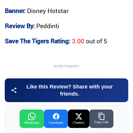
Banner:
Disney Hotstar
Review By:
Peddinti
Save The Tigers Rating:
3.00
out of
5
ADVERTISEMENT
Like this Review? Share with your
friends.
Copy Link
WhatsApp
Facebook
(Twitter)