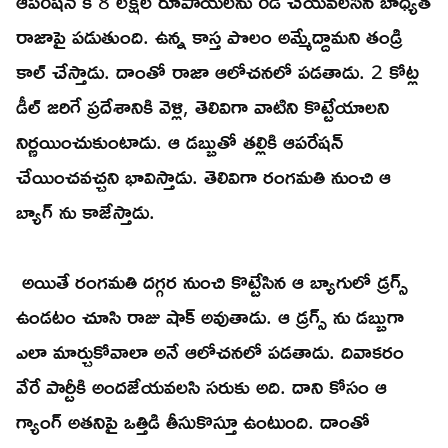
ఆపరేషన్ కి 8 లక్షల రూపాయలను రెడీ చేయవలసిన బాధ్యత
రాజాపై పడుతుంది. ఉన్న కాస్త పొలం అమ్మేద్దామని తండ్రి
కాల్ చేస్తాడు. దాంతో రాజా ఆలోచనలో పడతాడు. 2 కోట్ల
డీల్ జరిగే ప్రదేశానికి వెళ్లి, తెలివిగా వాటిని కొట్టేయాలని
నిర్ణయించుకుంటాడు. ఆ డబ్బుతో తల్లికి ఆపరేషన్
చేయించవచ్చని భావిస్తాడు. తెలివిగా రంగమతి నుంచి ఆ
బ్యాగ్ ను కాజేస్తాడు.
అయితే రంగమతి దగ్గర నుంచి కొట్టేసిన ఆ బ్యాగులో డ్రగ్స్
ఉండటం చూసి రాజు షాక్ అవుతాడు. ఆ డ్రగ్స్ ను డబ్బుగా
ఎలా మార్చుకోవాలా అనే ఆలోచనలో పడతాడు. దివాకరం
వేరే పార్టీకి అందజేయవలసి సరుకు అది. దాని కోసం ఆ
గ్యాంగ్ అతనిపై ఒత్తిడి తీసుకొస్తూ ఉంటుంది. దాంతో