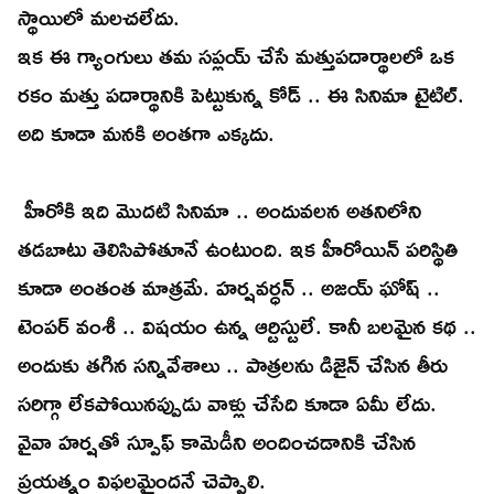
స్థాయిలో మలచలేదు.
ఇక ఈ గ్యాంగులు తమ సప్లయ్ చేసే మత్తుపదార్థాలలో ఒక
రకం మత్తు పదార్థానికి పెట్టుకున్న కోడ్ .. ఈ సినిమా టైటిల్.
అది కూడా మనకి అంతగా ఎక్కదు.
హీరోకి ఇది మొదటి సినిమా .. అందువలన అతనిలోని
తడబాటు తెలిసిపోతూనే ఉంటుంది. ఇక హీరోయిన్ పరిస్థితి
కూడా అంతంత మాత్రమే. హర్షవర్ధన్ .. అజయ్ ఘోష్ ..
టెంపర్ వంశీ .. విషయం ఉన్న ఆర్టిస్టులే. కానీ బలమైన కథ ..
అందుకు తగిన సన్నివేశాలు .. పాత్రలను డిజైన్ చేసిన తీరు
సరిగ్గా లేకపోయినప్పుడు వాళ్లు చేసేది కూడా ఏమీ లేదు.
వైవా హర్షతో స్పూఫ్ కామెడీని అందించడానికి చేసిన
ప్రయత్నం విఫలమైందనే చెప్పాలి.