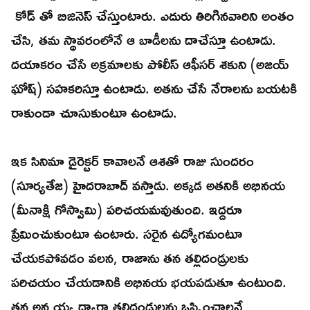
కోడ్ తో బిజినెస్ చేస్తుంటారు. ఎదురు తిరిగినవారిని అంతం
చేసి, తమ స్థావరంలోనే ఆ బాడీలను దాచేస్తూ ఉంటాడు.
దయాకరం చేసే అక్రమాలకు పోలీస్ ఆఫీసర్ శకుని (అజయ్
ఘోష్) సహకరిస్తూ ఉంటాడు. అతను చేసే నేరాలను బయటకి
రాకుండా చూసుకుంటూ ఉంటాడు.
ఇక సినిమా డైరెక్టర్ కావాలనే ఆశతో రాజు సుందరం
(సూర్యతేజ) హైదరాబాద్ వస్తాడు. అక్కడ అతనికి అభినయ
(మీనాక్షి గోస్వామి) పరిచయమవుతుంది. ఇద్దరూ
ప్రేమించుకుంటూ ఉంటారు. సరైన ఉద్యోగమంటూ
చేయకపోవడం వలన, రాజాను తన తల్లిదండ్రులకు
పరిచయం చేయడానికి అభినయ భయపడుతూ ఉంటుంది.
తన అన్నయ్య ద్వారా తల్లిదండ్రులను ఒప్పించాలనే