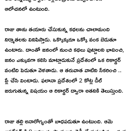
ఆలోచనలో ఉంటుంది.
రాజు తాను తయారు చేసుకున్న కథలను చాలామంది
నిర్మాతలకు వినిపిస్తాడు. ఒక్కొక్కరూ ఒక్కో వంక బెడుతూ
ఉంటారు. దాంతో జనంలో నుంచి కథలు పుట్టాలని భావించి,
జనం ఎక్కువగా కలిసి మాట్లాడుకునే ప్రదేశంలో ఒక రికార్డర్
వంటిది పెడుతూ వెళతాడు. ఆ తరువాత వాటిని సేకరించి ..
ప్లే చేసి వింటాడు. ఫలానా ప్రదేశంలో 2 కోట్ల డీల్
జరుగుతున్న విషయం ఆ రికార్డర్ ద్వారా అతనికి తెలుస్తుంది.
రాజు తల్లి అనారోగ్యంతో బాధపడుతూ ఉంటుంది. ఆమె