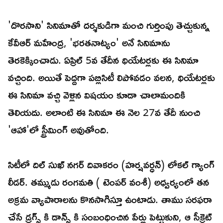
'దొరసాని' సినిమాతో దర్శకుడిగా మంచి గుర్తింపు తెచ్చుకున్న
కేవీఆర్ మహేంద్ర, 'భరతనాట్యం' అనే సినిమాను
తెరకెక్కించాడు. ఏప్రిల్ 5వ తేదీన థియేటర్లకు ఈ సినిమా
వచ్చింది. అయితే పెద్దగా పబ్లిసిటీ లిపోవడం వలన, థియేటర్లకు
ఈ సినిమా వచ్చి వెళ్లిన విషయం కూడా చాలామందికి
తెలియదు. అలాంటి ఈ సినిమా ఈ నెల 27వ తేదీ నుంచి
'ఆహా'లో స్ట్రీమింగ్ అవుతోంది.
సిటీలో దిల్ సుఖ్ నగర్ దివాకరం (హర్షవర్ధన్) లోకల్ గ్యాంగ్
లీడర్. తమ్ముడు రంగమతి ( టెంపర్ వంశీ) అధ్వర్యంలో తన
అక్రమ వ్యాపారాలను కొనసాగిస్తూ ఉంటాడు. తాము సరఫరా
చేసే డ్రగ్స్ కి డాన్స్ కి సంబంధించిన పేర్లు పెట్టుకుని, ఆ సీక్రెట్