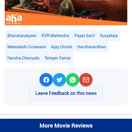
Bharatanatyam
KVR Mahendra
Payal Sarif
Suryateja
Meenakshi Goswami
Ajay Ghosh
Harshavardhan
Harsha Chemudu
Temper Vamsi
Leave Feedback on this news
More Movie Reviews