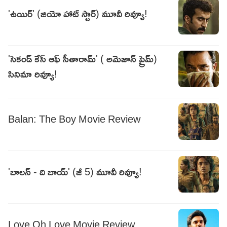
'ఉయిర్' (జియో హాట్ స్టార్) మూవీ రివ్యూ!
'సెకండ్ కేస్ ఆఫ్ సీతారామ్' ( అమెజాన్ ప్రైమ్)
సినిమా రివ్యూ!
Balan: The Boy Movie Review
'బాలన్ - ది బాయ్' (జీ 5) మూవీ రివ్యూ!
Love Oh Love Movie Review