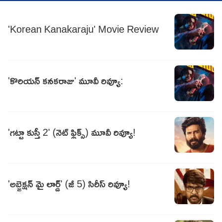
'Korean Kanakaraju' Movie Review
'కొరియన్‌ కనకరాజు' మూవీ రివ్యూ:
'గట్టా కుస్తీ 2' (నెట్ ఫ్లిక్స్) మూవీ రివ్యూ!
'అబ్జెక్షన్ మై లార్డ్' (జీ 5) సిరీస్ రివ్యూ!