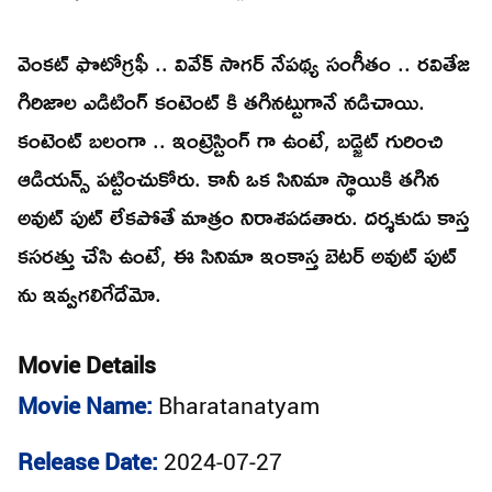
వెంకట్ ఫొటోగ్రఫీ .. వివేక్ సాగర్ నేపథ్య సంగీతం .. రవితేజ
గిరిజాల ఎడిటింగ్ కంటెంట్ కి తగినట్టుగానే నడిచాయి.
కంటెంట్ బలంగా .. ఇంట్రెస్టింగ్ గా ఉంటే, బడ్జెట్ గురించి
ఆడియన్స్ పట్టించుకోరు. కానీ ఒక సినిమా స్థాయికి తగిన
అవుట్ పుట్ లేకపోతే మాత్రం నిరాశపడతారు. దర్శకుడు కాస్త
కసరత్తు చేసి ఉంటే, ఈ సినిమా ఇంకాస్త బెటర్ అవుట్ పుట్
ను ఇవ్వగలిగేదేమో.
Movie Details
Movie Name:
Bharatanatyam
Release Date:
2024-07-27