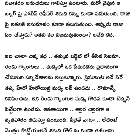
దివాకరం అనుచరులు గాలిస్తూ ఉంటారు. మరో వైపున ఆ
బ్యాగ్ పై పోలీస్ ఆఫీసర్ శకుని కన్ను కూడా పడుతుంది. రాజు
పై అతనికి అనుమానం కూడా కలుగుతుంది. అప్పుడు రాజు
ఏం చేస్తాడు? అతని కల నిజమవుతుందా? అనేది కథ.
ఇది చాలా చిన్న కథ .. తక్కువ బడ్జెట్ లో తీసిన సినిమా.
రెండు గ్యాంగులు .. మధ్యలో ఒక పేమకథను ప్రధానంగా
చేసుకుని సన్నివేశాలను అల్లుకున్నారు. ప్రేమజంట అనే పేరే
తప్ప హీరో హీరోయిన్ల మధ్య లవ్ ఉండదు .. రొమాన్స్
కనిపించదు. ఇక రెండు గ్యాంగుల మధ్య గొడవ కూడా టెన్షన్
పెట్టేదిగా ఉండదు. ఆకతాయిగా .. అల్లర చిల్లరగా ఆ
వ్యవహారం నడుస్తూ ఉంటుంది. వీలైతే వాటా .. లేదంటే
మొత్తం కొట్టేయాలనే శకుని రోల్ ను కూడా ఆశించిన