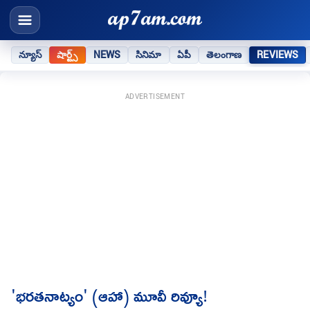
న్యూస్
షార్ట్స్
NEWS
సినిమా
ఏపీ
తెలంగాణ
REVIEWS
ADVERTISEMENT
'భరతనాట్యం' (ఆహా) మూవీ రివ్యూ!