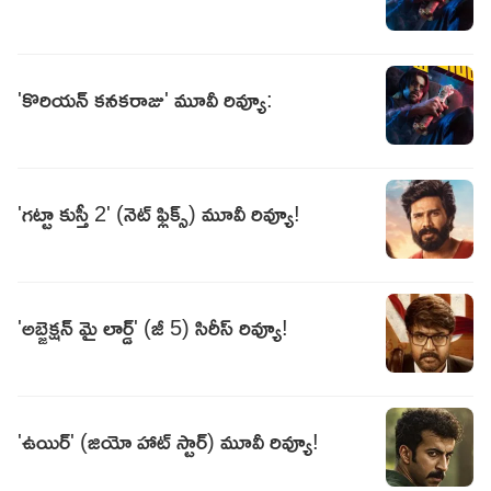
'కొరియన్‌ కనకరాజు' మూవీ రివ్యూ:
'గట్టా కుస్తీ 2' (నెట్ ఫ్లిక్స్) మూవీ రివ్యూ!
'అబ్జెక్షన్ మై లార్డ్' (జీ 5) సిరీస్ రివ్యూ!
'ఉయిర్' (జియో హాట్ స్టార్) మూవీ రివ్యూ!