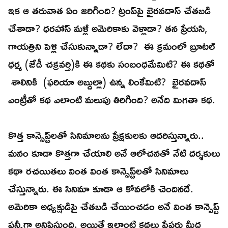
ఇక ఆ తరువాత ఏం జరిగింది? ట్రంప్‌పై భైరవదాస్‌ చేతబడి
చేశాడా? ధరహాస్‌ మళ్లీ అమెరికాకు వెళ్లాడా? తన ప్రేయసి,
గాయత్రిని పెళ్లి చేసుకున్నాడా? లేదా? ఈ క్రమంలో బ్రూటల్‌
ధర్మ (జేడీ చక్రవర్తి)కి ఈ కథకు సంబంధమేమిటి? ఈ కథతో
శాలినికి (ఫరియా అబ్దుల్లా) ఉన్న లింకేమిటి? భైరవదాస్‌
ఎంట్రీతో కథ ఎలాంటి మలుపు తిరిగింది? అనేది మిగతా కథ.
కొత్త కాన్సెప్ట్‌లతో సినిమాలను ప్రేక్షకులకు ఆదరిస్తున్నారు..
మనం కూడా కొత్తగా చేయాలి అనే ఆలోచనతో నేటి దర్శకులు
కథా రచయితలు వింత వింత కాన్సెప్ట్‌లతో సినిమాలు
చేస్తున్నారు. ఈ సినిమా కూడా ఆ కోవలోకి చెందినదే.
అమెరికా అధ్యక్షుడిపై చేతబడి చేయించడం అనే వింత కాన్సెప్ట్‌
ఫన్నీగా అనిపిస్తుంది. అయితే ఇలాంటి కథలు పేపరు మీద