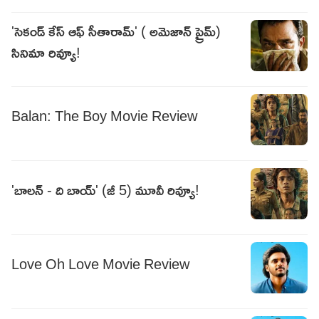
'సెకండ్ కేస్ ఆఫ్ సీతారామ్' ( అమెజాన్ ప్రైమ్)
సినిమా రివ్యూ!
Balan: The Boy Movie Review
'బాలన్ - ది బాయ్' (జీ 5) మూవీ రివ్యూ!
Love Oh Love Movie Review