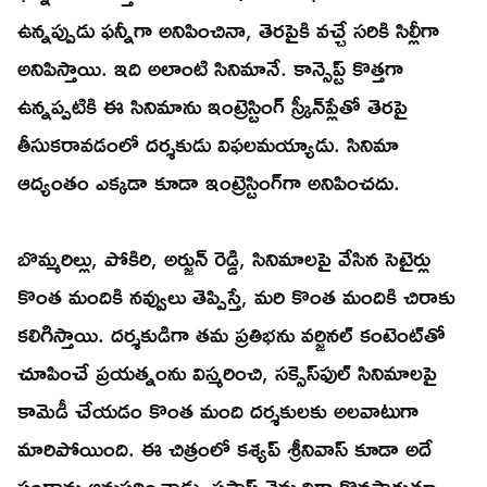
ఉన్నప్పుడు ఫన్నీగా అనిపించినా, తెరపైకి వచ్చే సరికి సిల్లీగా
అనిపిస్తాయి. ఇది అలాంటి సినిమానే. కాన్సెప్ట్‌ కొత్తగా
ఉన్నప్పటికి ఈ సినిమాను ఇంట్రెస్టింగ్‌ స్క్రీన్‌ప్లేతో తెరపై
తీసుకరావడంలో దర్శకుడు విఫలమయ్యాడు. సినిమా
ఆద్యంతం ఎక్కడా కూడా ఇంట్రెస్టింగ్‌గా అనిపించదు.
బొమ్మరిల్లు, పోకిరి, అర్జున్‌ రెడ్డి, సినిమాలపై వేసిన సెటైర్లు
కొంత మందికి నవ్వులు తెప్పిస్తే, మరి కొంత మందికి చిరాకు
కలిగిస్తాయి. దర్శకుడిగా తమ ప్రతిభను వర్జినల్‌ కంటెంట్‌తో
చూపించే ప్రయత్నంను విస్మరించి, సక్సెస్‌ఫుల్‌ సినిమాలపై
కామెడీ చేయడం కొంత మంది దర్శకులకు అలవాటుగా
మారిపోయింది. ఈ చిత్రంలో కశ్యప్ శ్రీనివాస్‌ కూడా అదే
పంథాను అనుసరించాడు. ఫస్టాఫ్‌ నెమ్మదిగా కొనసాగుతూ,