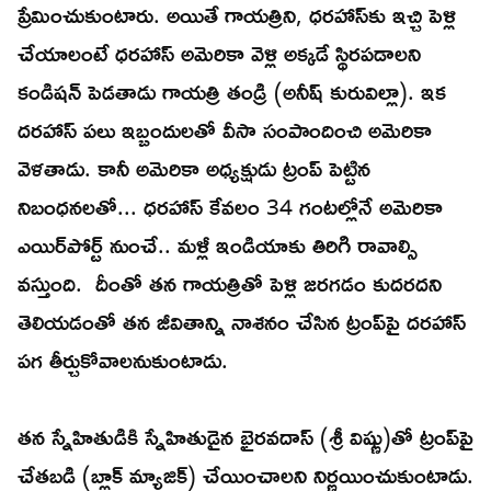
ప్రేమించుకుంటారు. అయితే గాయత్రిని, ధరహాస్‌కు ఇచ్చి పెళ్లి
చేయాలంటే ధరహాస్‌ అమెరికా వెళ్లి అక్కడే స్థిరపడాలని
కండిషన్‌ పెడతాడు గాయత్రి తండ్రి (అనీష్‌ కురువిల్లా). ఇక
దరహాస్‌ పలు ఇబ్బందులతో వీసా సంపాందించి అమెరికా
వెళతాడు. కానీ అమెరికా అధ్యక్షుడు ట్రంప్‌ పెట్టిన
నిబంధనలతో... ధరహాస్‌ కేవలం 34 గంటల్లోనే అమెరికా
ఎయిర్‌పోర్ట్‌ నుంచే.. మళ్లీ ఇండియాకు తిరిగి రావాల్సి
వస్తుంది. దీంతో తన గాయత్రితో పెళ్లి జరగడం కుదరదని
తెలియడంతో తన జీవితాన్ని నాశనం చేసిన ట్రంప్‌పై దరహాస్‌
పగ తీర్చుకోవాలనుకుంటాడు.
తన స్నేహితుడికి స్నేహితుడైన భైరవదాస్‌ (శ్రీ విష్ణు)తో ట్రంప్‌పై
చేతబడి (బ్లాక్‌ మ్యాజిక్‌) చేయించాలని నిర్ణయించుకుంటాడు.