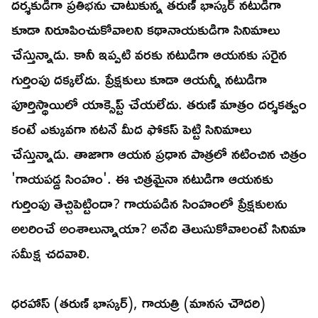
దర్శకుడిగా ప్రతిభను చాటుకున్న తరుణ్‌ భాస్కర్‌ నటుడిగా
కూడా నిరూపించుకోవాలని కథానాయకుడిగా సినిమాలు
చేస్తున్నాడు. కానీ ఇప్పటి వరకు నటుడిగా ఆయనకు సరైన
గుర్తింపు దక్కలేదు. ప్రేక్షకులు కూడా ఆయన్నీ నటుడిగా
పూర్తిస్థాయిలో యాక్సెప్ట్‌ చేయలేదు. తరుణ్‌ మాత్రం దర్శకత్వం
కంటే ఎక్కువగా నటనే మీద ఫోకస్‌ పెట్టి సినిమాలు
చేస్తున్నాడు. తాజాగా ఆయన ప్రధాన పాత్రలో నటించిన చిత్రం
'గాయపడ్డ సింహం'. ఈ చిత్రమైనా నటుడిగా ఆయనకు
గుర్తింపు తెచ్చిపెట్టిందా? గాయపడిన సింహంలో ప్రేక్షకులను
అలరించే అంశాలున్నాయా? అనేది తెలుసుకోవాలంటే సినిమా
సమీక్ష చదవాలి.
ధరహాస్‌ (తరుణ్‌ భాస్కర్‌), గాయత్రి (మానస చౌదరి)