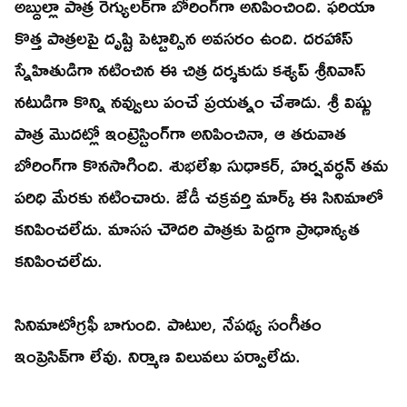
అబ్దుల్లా పాత్ర రెగ్యులర్‌గా బోరింగ్‌గా అనిపించింది. ఫరియా
కొత్త పాత్రలపై దృష్టి పెట్టాల్సిన అవసరం ఉంది. దరహాస్‌
స్నేహితుడిగా నటించిన ఈ చిత్ర దర్శకుడు కశ్యప్‌ శ్రీనివాస్‌
నటుడిగా కొన్ని నవ్వులు పంచే ప్రయత్నం చేశాడు. శ్రీ విష్ణు
పాత్ర మొదట్లో ఇంట్రెస్టింగ్‌గా అనిపించినా, ఆ తరువాత
బోరింగ్‌గా కొనసాగింది. శుభలేఖ సుధాకర్‌, హర్షవర్థన్‌ తమ
పరిధి మేరకు నటించారు. జేడీ చక్రవర్తి మార్క్‌ ఈ సినిమాలో
కనిపించలేదు. మాసస చౌదరి పాత్రకు పెద్దగా ప్రాధాన్యత
కనిపించలేదు.
సినిమాటోగ్రఫీ బాగుంది. పాటుల, నేపథ్య సంగీతం
ఇంప్రెసివ్‌గా లేవు. నిర్మాణ విలువలు పర్వాలేదు.