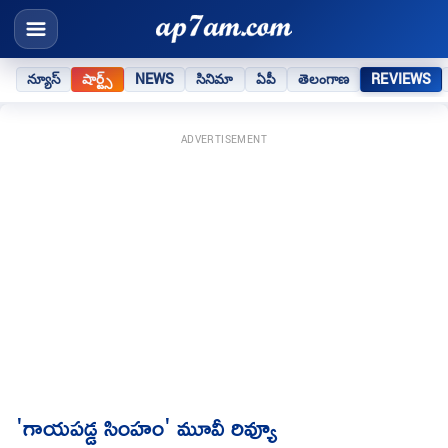
న్యూస్
షార్ట్స్
NEWS
సినిమా
ఏపీ
తెలంగాణ
REVIEWS
ADVERTISEMENT
'గాయపడ్డ సింహం' మూవీ రివ్యూ