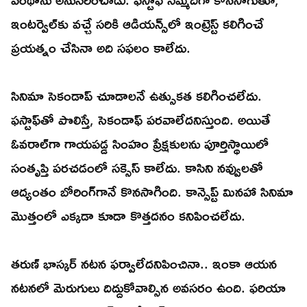
ఇంటర్వెల్‌కు వచ్చే సరికి ఆడియన్స్‌లో ఇంట్రెస్ట్‌ కలిగించే
ప్రయత్నం చేసినా అది సఫలం కాలేదు.
సినిమా సెకండాప్‌ చూడాలనే ఉత్సుకత కలిగించలేదు.
ఫస్టాఫ్‌తో పొలిస్తే, సెకండాఫ్‌ పరవాలేదనిస్తుంది. అయితే
ఓవరాల్‌గా గాయపడ్డ సింహం ప్రేక్షకులను పూర్తిస్థాయిలో
సంతృప్తి పరచడంలో సక్సెస్‌ కాలేదు. కాసిని నవ్వులతో
ఆద్యంతం బోరింగ్‌గానే కొనసాగింది. కాన్సెప్ట్‌ మినహా సినిమా
మొత్తంలో ఎక్కడా కూడా కొత్తదనం కనిపించలేదు.
తరుణ్‌ భాస్కర్‌ నటన ఫర్వాలేదనిపించినా.. ఇంకా ఆయన
నటనలో మెరుగులు దిద్దుకోవాల్సిన అవసరం ఉంది. ఫరియా