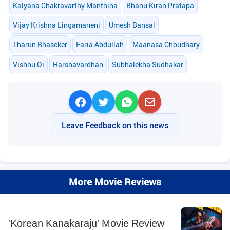
Kalyana Chakravarthy Manthina
Bhanu Kiran Pratapa
Vijay Krishna Lingamaneni
Umesh Bansal
Tharun Bhascker
Faria Abdullah
Maanasa Choudhary
Vishnu Oi
Harshavardhan
Subhalekha Sudhakar
Leave Feedback on this news
More Movie Reviews
'Korean Kanakaraju' Movie Review