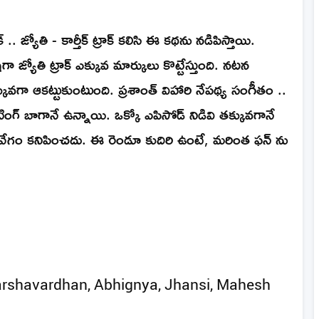
క్ .. జ్యోతి - కార్తీక్ ట్రాక్ కలిసి ఈ కథను నడిపిస్తాయి.
 జ్యోతి ట్రాక్ ఎక్కువ మార్కులు కొట్టేస్తుంది. నటన
ువగా ఆకట్టుకుంటుంది. ప్రశాంత్ విహారి నేపథ్య సంగీతం ..
టింగ్ బాగానే ఉన్నాయి. ఒక్కో ఎపిసోడ్ నిడివి తక్కువగానే
 వేగం కనిపించదు. ఈ రెండూ కుదిరి ఉంటే, మరింత ఫన్ ను
Harshavardhan, Abhignya, Jhansi, Mahesh