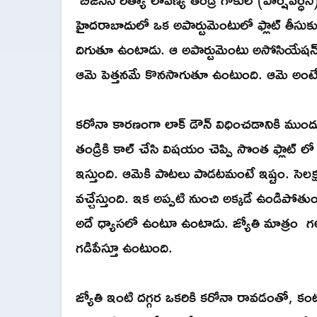
హైదరాబాదులో ఒక అపార్టుమెంటులో ఫ్లాట్ తీసుకుం
దిగుతూ ఉంటాడు. ఆ అపార్టుమెంటు అసోసియేషన్ కి 
ఆమె పెత్తనమే కొనసాగుతూ ఉంటుంది. ఆమె అంటే సెక
కరోనా కారణంగా లాక్ డౌన్ విధించడానికి ముందు
తండ్రికి కాల్ చేసి విషయం చెప్పి సొంత ఫ్లాట్ లో
ఇస్తుంది. ఆమెకి పాటలు పాడటమంటే ఇష్టం. సెలక్షన
వచ్చేస్తుంది. ఇక అప్పటి నుంచి అక్కడే ఉండిపో
అదే ధ్యాసలో ఉంటూ ఉంటాడు. జ్యోతి మాత్రం గల
గడిపేస్తూ ఉంటుంది.
జ్యోతి ఇంటి దగ్గర ఒకరికి కరోనా రావడంతో, కంటోన