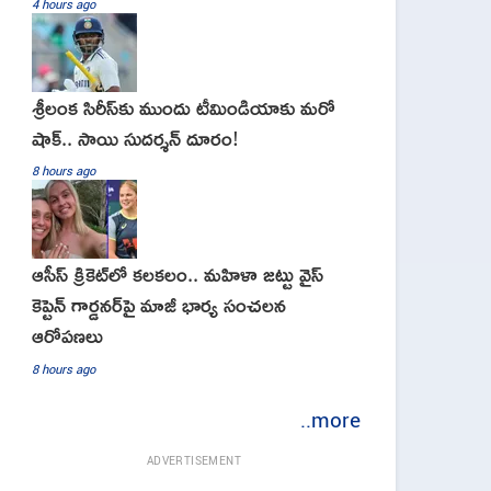
4 hours ago
శ్రీలంక సిరీస్‌కు ముందు టీమిండియాకు మరో
షాక్‌.. సాయి సుదర్శన్‌ దూరం!
8 hours ago
ఆసీస్ క్రికెట్‌లో కలకలం.. మహిళా జట్టు వైస్
కెప్టెన్ గార్డనర్‌పై మాజీ భార్య సంచలన
ఆరోపణలు
8 hours ago
..more
ADVERTISEMENT