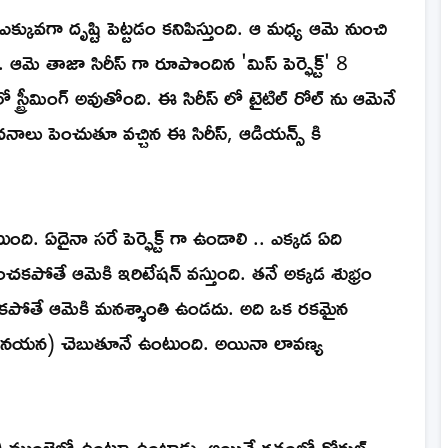
ఎక్కువగా దృష్టి పెట్టడం కనిపిస్తుంది. ఆ మధ్య ఆమె నుంచి
ంది. ఆమె తాజా సిరీస్ గా రూపొందిన 'మిస్ పెర్ఫెక్ట్' 8
్ లో స్ట్రీమింగ్ అవుతోంది. ఈ సిరీస్ లో టైటిల్ రోల్ ను ఆమెనే
చనాలు పెంచుతూ వచ్చిన ఈ సిరీస్, ఆడియన్స్ కి
టుంది. ఏదైనా సరే పెర్ఫెక్ట్ గా ఉండాలి .. ఎక్కడ ఏది
చకపోతే ఆమెకి ఇరిటేషన్ వస్తుంది. తనే అక్కడ శుభ్రం
పోతే ఆమెకి మనశ్శాంతి ఉండదు. అది ఒక రకమైన
 సునయన) చెబుతూనే ఉంటుంది. అయినా లావణ్య
వర్ధన్) ముంబైలో ఉంటూ ఉంటాడు. అయితే గతంలో గోకుల్