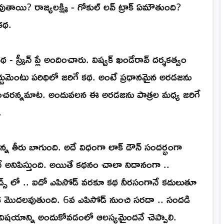
ాయి? రాజ్యలక్ష్మి - గోకుల్ లవ్ ట్రాక్ ఏమౌతుంది?
 కథ.
థ - స్క్రీన్ ప్లే అందించారు. విష్వక్ ఖండేరావ్ దర్శకత్వం
్టుమెంటు పరిథిలో జరిగే కథ. అంటే ప్రధానమైన అరడజను
పించరన్నమాట. అందువలన ఈ అరడజను పాత్రల మధ్య జరిగే
.
ున్న తీరు బాగుంది. అదే విధంగా లాక్ డౌన్ సందర్భంగా
ే అనిపిస్తుంది. అయితే కథనం చాలా నిదానంగా ..
డ్స్ లో .. ఐదో ఎపిసోడ్ వరకూ కథ నీరసంగానే కదులుతూ
ిక మొదలవుతుంది. 6వ ఎపిసోడ్ నుంచి సరదా .. సందడి
షయాన్ని అందుకోవడంలో ఆలస్యమైందనే చెప్పాలి.