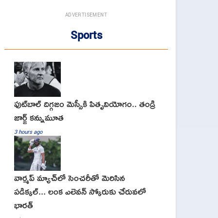
ADVERTISEMENT
Sports
ఫుట్‌బాల్ దిగ్గజం మెస్సీకి పితృవియోగం.. తండ్రి
జార్జ్ కన్నుమూత
3 hours ago
వార్మప్ మ్యాచ్‌లో సెంచరీతో మెరిసిన
పడిక్కల్... లంక ఎలెవన్ స్కోరుకు చేరువలో
భారత్