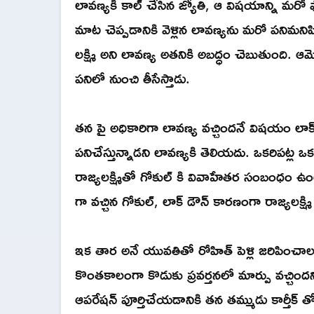
లావణ్యకి కాల్ చేసిన జ్యోతి, ఆ విషయాన్ని మరో ఫ
మాట చెప్పడానికి వెళ్లిన లావణ్యను మరో పనిమ
లక్ష్మి అని లావణ్య అతనికి అబద్ధం చెబుతుంది. ఆ
పనిలో నుంచి తీసేస్తాడు.
తన పై అధికారిగా లావణ్య వచ్చిందనే విషయం లా
పనిచేస్తున్నాడని లావణ్యకి తెలియదు. ఒకరిపట్ల 
రాజ్యలక్ష్మితో గోకుల్ కి వివాహేతర సంబంధం ఉంట
గా వచ్చిన గోకుల్, లాక్ డౌన్ కారణంగా రాజ్యలక్ష్మ
ఇక తార అనే యువతితో రోహిత్ పెళ్లి జరిపించాలని 
కొంతకాలంగా కొడుకు ప్రవర్తనలో మార్పు వచ్చిందని 
ఆపరేషన్ పూర్తిచేయడానికి తన తమ్ముడు కార్తీక్ 