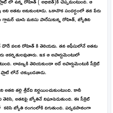
్లాట్ లో ఉన్న రోహిత్ ( అభిజిత్)కి చెప్పమంటుంది. ఆ
నిషి అని అతను అనుకుంటాడు. ఒకానొక సందర్భంలో తన పేరు
మె గ్లామర్ చూసి మనసు పారేసుకున్న రోహిత్, జ్యోతిని
క్ డౌన్ వలన రోహిత్ కి తెలియదు. తన ఆఫీసులోనే అతను
ఒకరు ఆకర్షితులవుతారు. ఇక ఆ అపార్టుమెంటులో
ుంది. లావణ్యకి తెలియకుండా అదే అపార్టుమెంటుకి సీక్రెట్
ి ఫ్లాట్ లోనే చిక్కుబడతాడు.
అతని తల్లి శ్రీదేవి నిర్ణయించుకుంటుంది. కానీ
తెలిసి, అతనిపై జ్యోతినే నిఘాపెడుతుంది. ఈ సీక్రెట్
తో కలిసి జ్యోతి రంగంలోకి దిగుతుంది. పర్యవసానంగా