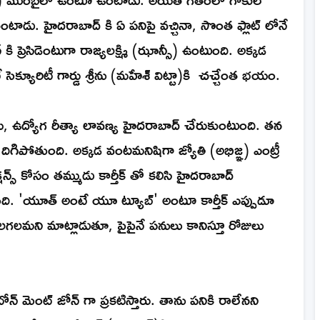
టాడు. హైదరాబాద్ కి ఏ పనిపై వచ్చినా, సొంత ఫ్లాట్ లోనే
ప్రెసిడెంటుగా రాజ్యలక్ష్మి (ఝాన్సీ) ఉంటుంది. అక్కడ
్యూరిటీ గార్డు శ్రీను (మహేశ్ విట్టా)కి చచ్చేంత భయం.
, ఉద్యోగ రీత్యా లావణ్య హైదరాబాద్ చేరుకుంటుంది. తన
 దిగిపోతుంది. అక్కడ వంటమనిషిగా జ్యోతి (అభిజ్ఞ) ఎంట్రీ
్స్ కోసం తమ్ముడు కార్తీక్ తో కలిసి హైదరాబాద్
తుంది. 'యూత్ అంటే యూ ట్యూబ్' అంటూ కార్తీక్ ఎప్పుడూ
గలమని మాట్లాడుతూ, పైపైనే పనులు కానిస్తూ రోజులు
్ మెంట్ జోన్ గా ప్రకటిస్తారు. తాను పనికి రాలేనని