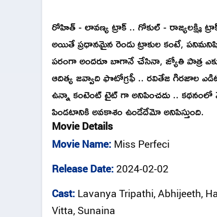
రోహిత్ - లావణ్య ట్రాక్ .. గోకుల్ - రాజ్యలక్ష్మి ట్రా
అయితే ప్రధానమైన రెండు ట్రాకుల కంటే, పనిమనిషిగా
పరంగా అందరూ బాగానే చేసినా, జ్యోతి పాత్ర ఎక్క
ఆదిత్య జవ్వాది ఫొటోగ్రఫీ .. రవితేజ గిరజాల ఎడి
ఉన్నా కంటెంట్ టైట్ గా అనిపించదు .. కథనంలో
పిండటానికి అవకాశం ఉండేదేమో అనిపిస్తుంది.
Movie Details
Movie Name:
Miss Perfeci
Release Date:
2024-02-02
Cast:
Lavanya Tripathi, Abhijeeth, 
Vitta, Sunaina