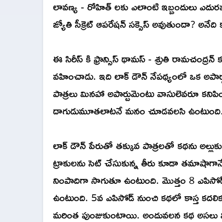
లావణ్య - రోహిత్ లకు ఎలాంటి ఇబ్బందులు ఎదురవుత
జ్యోతి సీక్రెట్ ఆపరేషన్ సక్సెస్ అవుతుందా? అనేది
ఈ సిరీస్ కి ఫ్రాన్సిస్ థామస్ - శ్రుతి రామచంద్రన్ క
వహించాడు. ఇది లాక్ డౌన్ నేపథ్యంలో ఒక అపార
పాత్రలు మినహా అపార్టుమెంటు వాసులెవరూ కని
దాగుడుమూతలాటనే మనం చూడవలసి ఉంటుంది
లాక్ డౌన్ పేరుతో తక్కువ పాత్రలతో కథను అల్లుక
ట్రాకులను సెట్ చేసుకున్న తీరు కూడా తమాషాగాన
నింపాదిగా సాగుతూ ఉంటుంది. మొత్తం 8 ఎపిసో
ఉంటుంది. 5వ ఎపిసోడ్ నుంచి కథలో కాస్త కదల
మరింత పుంజుకుంటాయి. అందువలన కథ అసలు వి