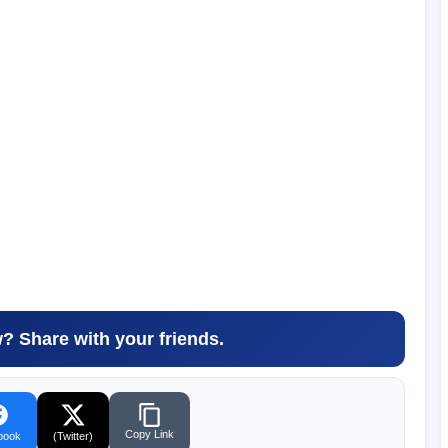
w? Share with your friends.
Copy Link
book
(Twitter)