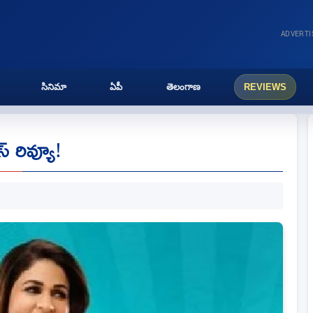
ADVERT
సినిమా
ఏపీ
తెలంగాణ
REVIEWS
ీస్ రివ్యూ!