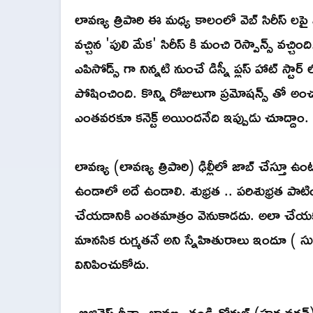
లావణ్య త్రిపాఠి ఈ మధ్య కాలంలో వెబ్ సిరీస్ లపై 
వచ్చిన 'పులి మేక' సిరీస్ కి మంచి రెస్పాన్స్ వచ్చి
ఎపిసోడ్స్ గా నిన్నటి నుంచే డిస్నీ ప్లస్ హాట్ స్టార
పోషించింది. కొన్ని రోజులుగా ప్రమోషన్స్ తో అం
ఎంతవరకూ కనెక్ట్ అయిందనేది ఇప్పుడు చూద్దాం.
లావణ్య (లావణ్య త్రిపాఠి) ఢిల్లీలో జాబ్ చేస్తూ ఉం
ఉండాలో అదే ఉండాలి. శుభ్రత .. పరిశుభ్రత పాటిం
చేయడానికి ఎంతమాత్రం వెనుకాడదు. అలా చేయక
మానసిక రుగ్మతనే అని స్నేహితురాలు ఇందూ (
వినిపించుకోదు.
బిజినెస్ రీత్యా లావణ్య తండ్రి గోకుల్ (హర్ష