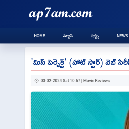
HOME
న్యూస్
షార్ట్స్
NEWS
'మిస్ పెర్ఫెక్ట్' (హాట్ స్టార్) వెబ్ సిర
03-02-2024 Sat 10:57 | Movie Reviews