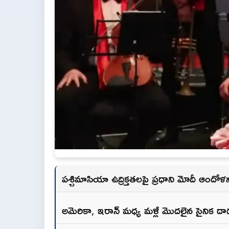
పశ్చిమాసియా ఉద్రిక్తతలపై ప్రధాని మోదీ ఆందోళ
అమెరికా, ఇరాన్ మధ్య మళ్లీ మొదలైన సైనిక దా