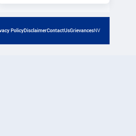
vacy Policy
Disclaimer
ContactUs
Grievances
NV