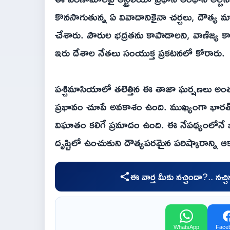
కొనసాగుతున్న ఏ వివాదానికైనా చర్చలు, దౌత్య మా
చేశారు. పౌరుల భద్రతను కాపాడాలని, వాణిజ్
ఇరు దేశాల నేతలు సంయుక్త ప్రకటనలో కోరారు.
పశ్చిమాసియాలో తలెత్తిన ఈ తాజా ఘర్షణలు అంతర్జ
ప్రభావం చూపే అవకాశం ఉంది. ముఖ్యంగా భార
విఘాతం కలిగే ప్రమాదం ఉంది. ఈ నేపథ్యంలోనే
దృష్టిలో ఉంచుకుని దౌత్యపరమైన పరిష్కారాన్ని ఆకాం
ఈ వార్త మీకు నచ్చిందా?.. నచ్
WhatsApp
Face