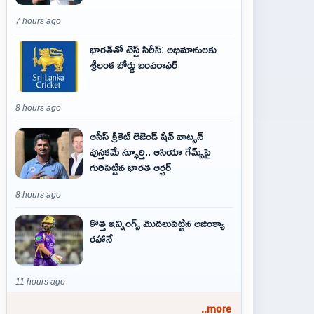
7 hours ago
భారత్‌తో టెస్ట్ సిరీస్: అభిమానులకు
శ్రీలంక బోర్డు బంపరాఫర్
8 hours ago
ఆసీస్ క్రికెట్ లెజెండ్ షేన్ వాట్సన్
పుస్తకమే స్ఫూర్తి.. ఆసియా గేమ్స్‌పై
గురిపెట్టిన భారత ఆర్చర్
8 hours ago
కొత్త ఇన్నింగ్స్ మొదలుపెట్టిన అజింక్యా
రహానే
11 hours ago
..more