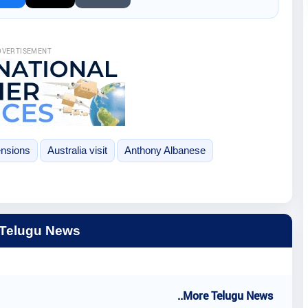
DVERTISEMENT
ensions
Australia visit
Anthony Albanese
 Telugu News
..More Telugu News