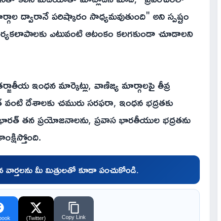
ర్గాల ద్వారానే పరిష్కారం సాధ్యమవుతుంది" అని స్పష్టం
య కార్యకలాపాలకు ఎటువంటి ఆటంకం కలగకుండా చూడాలని
ాతీయ ఇంధన మార్కెట్లు, వాణిజ్య మార్గాలపై తీవ్ర
త్ వంటి దేశాలకు చమురు సరఫరా, ఇంధన భద్రతకు
 భారత్ తన ప్రయోజనాలను, ప్రవాస భారతీయుల భద్రతను
క్షిస్తోంది.
చిన వార్తలను మీ మిత్రులతో కూడా పంచుకోండి.
Copy Link
book
(Twitter)