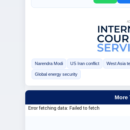
A
Narendra Modi
US Iran conflict
West Asia t
Global energy security
More
Error fetching data: Failed to fetch