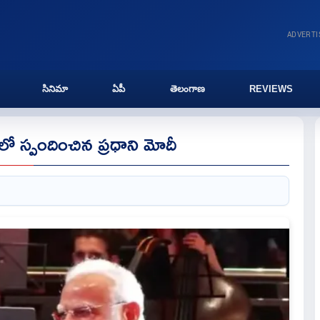
ADVERT
సినిమా
ఏపీ
తెలంగాణ
REVIEWS
యాలో స్పందించిన ప్రధాని మోదీ