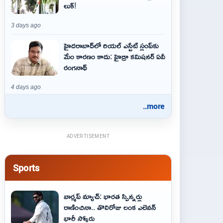
లుక్!
3 days ago
హైదరాబాద్‌లో రియల్ ఎస్టేట్ స్లంప్‌కు
మేం కారణం కాదు: హైడ్రా కమిషనర్ ఏవీ
రంగనాథ్
4 days ago
..more
ADVERTISEMENT
Sports
వార్మప్ మ్యాచ్: భారత స్పిన్నర్లు
రాణించినా.. తొలిరోజు లంక ఎలెవన్
భారీ స్కోరు