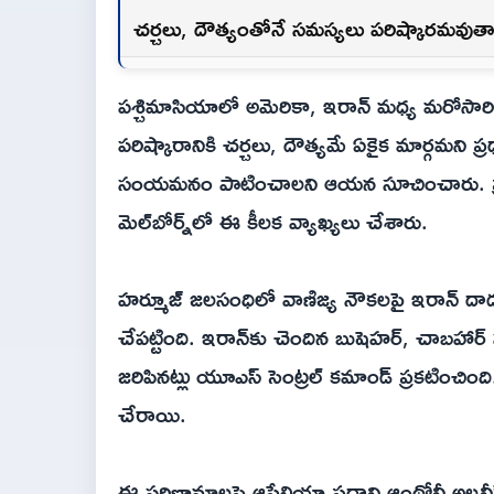
చర్చలు, దౌత్యంతోనే సమస్యలు పరిష్కారమవు
పశ్చిమాసియాలో అమెరికా, ఇరాన్ మధ్య మరోసారి 
పరిష్కారానికి చర్చలు, దౌత్యమే ఏకైక మార్గమని ప్
సంయమనం పాటించాలని ఆయన సూచించారు. ప్రస్
మెల్‌బోర్న్‌లో ఈ కీలక వ్యాఖ్యలు చేశారు.
హర్మూజ్ జలసంధిలో వాణిజ్య నౌకలపై ఇరాన్ దాడు
చేపట్టింది. ఇరాన్‌కు చెందిన బుషెహర్, చాబహార్ 
జరిపినట్లు యూఎస్ సెంట్రల్ కమాండ్ ప్రకటించింది
చేరాయి.
ఈ పరిణామాలపై ఆస్ట్రేలియా ప్రధాని ఆంథోనీ అల్బ