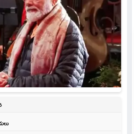
న
డులు