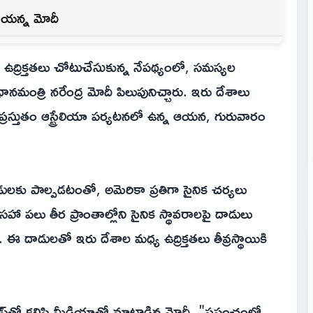
తాయన్న మోదీ
ఉద్రిక్తతలు చోటుచేసుకున్న నేపథ్యంలో, సమస్యల
రధానమంత్రి నరేంద్ర మోదీ పిలుపునిచ్చారు. ఇరు దేశాలు
తుతం ఆస్ట్రేలియా పర్యటనలో ఉన్న ఆయన, గురువారం
లకు పాల్పడటంతో, అమెరికా ప్రతిగా సైనిక చర్యలు
సహా పలు తీర ప్రాంతాల్లోని సైనిక స్థావరాలపై దాడులు
. ఈ దాడులతో ఇరు దేశాల మధ్య ఉద్రిక్తతలు తీవ్రస్థాయికి
నీస్‌తో కలిసి మీడియాతో మాట్లాడిన మోదీ, "ప్రపంచంలో