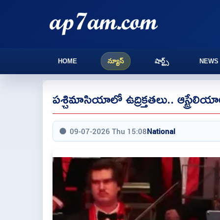
HOME
న్యూస్
షార్ట్స్
NEWS
పశ్చిమాసియాలో ఉద్రిక్తతలు.. ఆస్ట్రేలి
09-07-2026 Thu 15:08
National