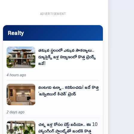
ADVERTISEMENT
Realty
తక్కువ స్థలంలో ఎక్కువ సౌకర్యాలు..
డ్యూప్లెక్స్ ఇళ్ల నిర్మాణంలో కొత్త ట్రెండ్స్
ఇవే!
4 hours ago
వంటగది ఉన్నా.. కనిపించదు! ఇదే కొత్త
'ఇన్విజిబుల్ కిచెన్' ట్రెండ్
2 days ago
చిన్న ఇళ్ల కోసం బెస్ట్ ఐడియా.. ఈ 10
హ్యాంగింగ్ ప్లాంట్స్‌తో ఇంటికి కొత్త