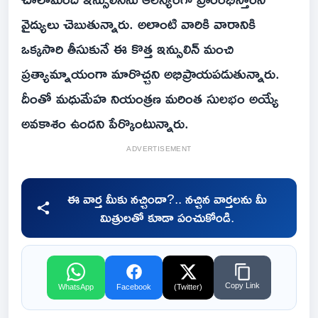
వైద్యులు చెబుతున్నారు. అలాంటి వారికి వారానికి
ఒక్కసారి తీసుకునే ఈ కొత్త ఇన్సులిన్‌ మంచి
ప్రత్యామ్నాయంగా మారొచ్చని అభిప్రాయపడుతున్నారు.
దీంతో మధుమేహ నియంత్రణ మరింత సులభం అయ్యే
అవకాశం ఉందని పేర్కొంటున్నారు.
ADVERTISEMENT
ఈ వార్త మీకు నచ్చిందా?.. నచ్చిన వార్తలను మీ
మిత్రులతో కూడా పంచుకోండి.
Copy Link
WhatsApp
Facebook
(Twitter)