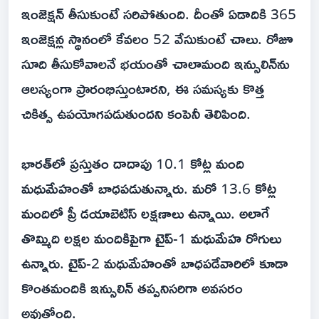
ఇంజెక్షన్‌ తీసుకుంటే సరిపోతుంది. దీంతో ఏడాదికి 365
ఇంజెక్షన్ల స్థానంలో కేవలం 52 వేసుకుంటే చాలు. రోజూ
సూది తీసుకోవాలనే భయంతో చాలామంది ఇన్సులిన్‌ను
ఆలస్యంగా ప్రారంభిస్తుంటారని, ఈ సమస్యకు కొత్త
చికిత్స ఉపయోగపడుతుందని కంపెనీ తెలిపింది.
భారత్‌లో ప్రస్తుతం దాదాపు 10.1 కోట్ల మంది
మధుమేహంతో బాధపడుతున్నారు. మరో 13.6 కోట్ల
మందిలో ప్రీ డయాబెటిస్‌ లక్షణాలు ఉన్నాయి. అలాగే
తొమ్మిది లక్షల మందికిపైగా టైప్‌-1 మధుమేహ రోగులు
ఉన్నారు. టైప్‌-2 మధుమేహంతో బాధపడేవారిలో కూడా
కొంతమందికి ఇన్సులిన్‌ తప్పనిసరిగా అవసరం
అవుతోంది.