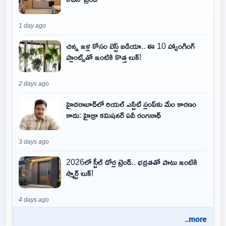
1 day ago
చిన్న ఇళ్ల కోసం బెస్ట్ ఐడియా.. ఈ 10 హ్యాంగింగ్
ప్లాంట్స్‌తో ఇంటికి కొత్త లుక్!
2 days ago
హైదరాబాద్‌లో రియల్ ఎస్టేట్ స్లంప్‌కు మేం కారణం
కాదు: హైడ్రా కమిషనర్ ఏవీ రంగనాథ్
3 days ago
2026లో స్టీల్ డోర్ల ట్రెండ్.. భద్రతతో పాటు ఇంటికి
స్మార్ట్ లుక్!
4 days ago
..more