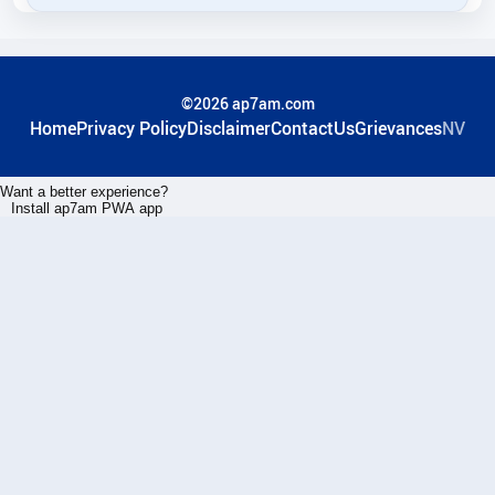
©2026 ap7am.com
Home
Privacy Policy
Disclaimer
ContactUs
Grievances
NV
Want a better experience?
Install ap7am PWA app