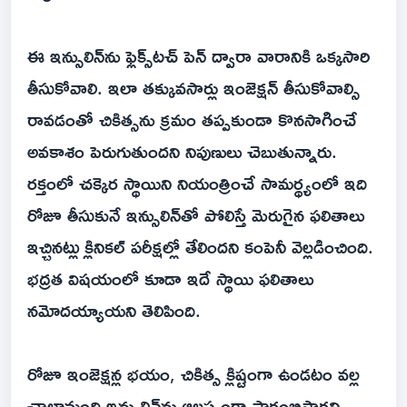
ఈ ఇన్సులిన్‌ను ఫ్లెక్స్‌టచ్‌ పెన్‌ ద్వారా వారానికి ఒక్కసారి
తీసుకోవాలి. ఇలా తక్కువసార్లు ఇంజెక్షన్‌ తీసుకోవాల్సి
రావడంతో చికిత్సను క్రమం తప్పకుండా కొనసాగించే
అవకాశం పెరుగుతుందని నిపుణులు చెబుతున్నారు.
రక్తంలో చక్కెర స్థాయిని నియంత్రించే సామర్థ్యంలో ఇది
రోజూ తీసుకునే ఇన్సులిన్‌తో పోలిస్తే మెరుగైన ఫలితాలు
ఇచ్చినట్లు క్లినికల్‌ పరీక్షల్లో తేలిందని కంపెనీ వెల్లడించింది.
భద్రత విషయంలో కూడా ఇదే స్థాయి ఫలితాలు
నమోదయ్యాయని తెలిపింది.
రోజూ ఇంజెక్షన్ల భయం, చికిత్స క్లిష్టంగా ఉండటం వల్ల
చాలామంది ఇన్సులిన్‌ను ఆలస్యంగా ప్రారంభిస్తారని