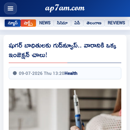
న్యూస్
షార్ట్స్
NEWS
సినిమా
ఏపీ
తెలంగాణ
REVIEWS
షుగర్‌ బాధితులకు గుడ్‌న్యూస్‌.. వారానికి ఒక్క
ఇంజెక్షన్‌ చాలు!
09-07-2026 Thu 13:20
Health