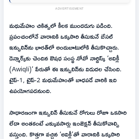
ADVERTISEMENT
మధుమేహం చికిత్సలో కీలక ముందడుగు పడింది.
ప్రపంచంలోనే వారానికి ఒక్కసారి తీసుకునే బేసల్‌
ఇన్సులిన్‌ను భారత్‌లో అందుబాటులోకి తీసుకొచ్చారు.
డెన్మార్క్‌కు చెందిన ఔషధ సంస్థ నోవో నార్డిస్క్‌ ‘అవిక్లీ
(Awiqli)’ పేరుతో ఈ ఇన్సులిన్‌ను విడుదల చేసింది.
టైప్‌-1, టైప్‌-2 మధుమేహంతో బాధపడే వారికి ఇది
ఉపయోగపడనుంది.
సాధారణంగా ఇన్సులిన్‌ తీసుకునే రోగులు రోజూ ఒకసారి
లేదా అంతకంటే ఎక్కువసార్లు ఇంజెక్షన్‌ తీసుకోవాల్సి
వస్తుంది. కొత్తగా వచ్చిన ‘అవిక్లీ’తో వారానికి ఒక్కసారి