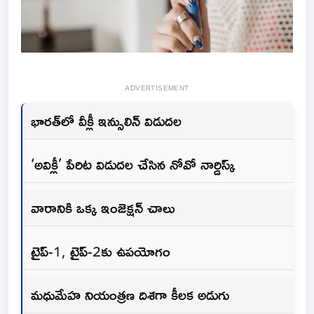
ADVERTISEMENT
భారత్‌లో వీక్లీ ఇన్సులిన్‌ విడుదల
‘అవిక్లీ’ పేరిట విడుదల చేసిన నోవో నార్డిస్క్‌
వారానికి ఒక్క ఇంజెక్షన్‌ చాలు
టైప్‌-1, టైప్‌-2కు ఉపయోగం
మధుమేహ నియంత్రణ దిశగా కీలక అడుగు