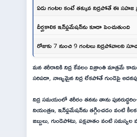
ఏడు గంటల కంటే తక్కువ నిద్రపోతే ఈ సహజ ప్రక
దీర్ఘకాలిక ఇన్‌ఫ్లమేషన్‌ను కూడా పెంచుతుంది
రోజుకు 7 నుంచి 9 గంటలు నిద్రపోవాలని సూ
మన శరీరానికి నిద్ర కేవలం విశ్రాంతి మాత్రమే కా
సరిపడా, నాణ్యమైన నిద్ర లేకపోతే గుండెపై అదనపు
నిద్ర సమయంలో శరీరం తనను తాను పునరుద్ధరించ
నియంత్రణ, ఇన్‌ఫ్లమేషన్‌ను తగ్గించడం వంటి కీలక
జబ్బులు, గుండెపోటు, పక్షవాతం వంటి సమస్యల మ