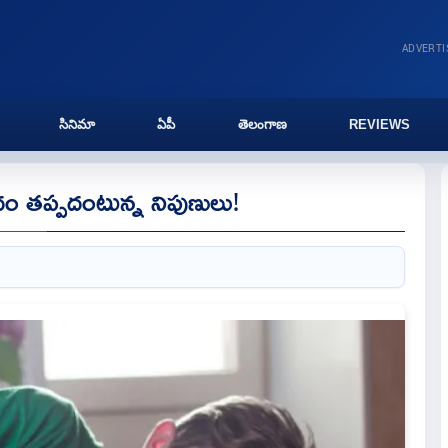
ADVERT
సినిమా
ఏపీ
తెలంగాణ
REVIEWS
ాదం తప్పదంటున్న నిపుణులు!