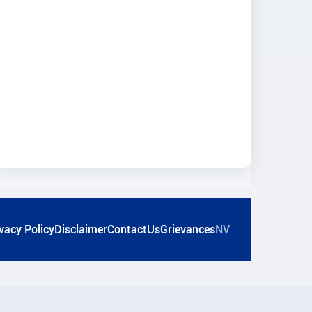
vacy Policy
Disclaimer
ContactUs
Grievances
NV