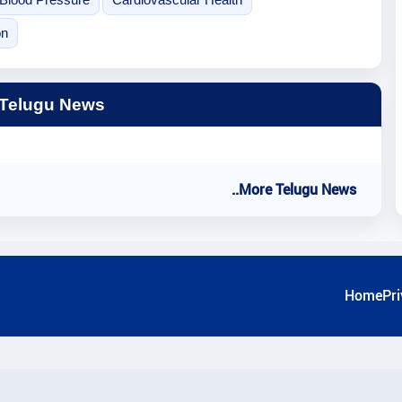
on
 Telugu News
..More Telugu News
Home
Pri