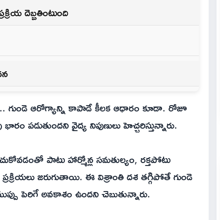
్రియ దెబ్బతింటుంది
చన
దు.. గుండె ఆరోగ్యాన్ని కాపాడే కీలక ఆధారం కూడా. రోజూ
 భారం పడుతుందని వైద్య నిపుణులు హెచ్చరిస్తున్నారు.
ుకోవడంతో పాటు హార్మోన్ల సమతుల్యం, రక్తపోటు
 ప్రక్రియలు జరుగుతాయి. ఈ విశ్రాంతి దశ తగ్గిపోతే గుండె
ుప్పు పెరిగే అవకాశం ఉందని చెబుతున్నారు.