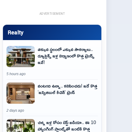
ADVERTISEMENT
Realty
తక్కువ స్థలంలో ఎక్కువ సౌకర్యాలు..
డ్యూప్లెక్స్ ఇళ్ల నిర్మాణంలో కొత్త ట్రెండ్స్
ఇవే!
5 hours ago
వంటగది ఉన్నా.. కనిపించదు! ఇదే కొత్త
'ఇన్విజిబుల్ కిచెన్' ట్రెండ్
2 days ago
చిన్న ఇళ్ల కోసం బెస్ట్ ఐడియా.. ఈ 10
హ్యాంగింగ్ ప్లాంట్స్‌తో ఇంటికి కొత్త