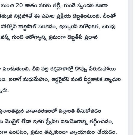
 నుంచి 20 శాతం వరకు తగ్గి, గుండె స్పందన కూడా
క్కువ నిద్రపోతే ఈ సహజ ప్రక్రియ దెబ్బతింటుంది. దీంతో
హార్మోన్ కార్టిసాల్ పెరగడం, ఇన్సులిన్ నిరోధకత, బరువు
 గుండె ఆరోగ్యాన్ని క్రమంగా దెబ్బతీసే ప్రధాన
డా పెంచుతుంది. దీని వల్ల రక్తనాళాల్లో కొవ్వు పేరుకుపోయి
. అలాగే మధుమేహం, ఆర్థరైటిస్ వంటి దీర్ఘకాలిక వ్యాధుల
నారు.
 ప్రశాంతమైన వాతావరణంలో విశ్రాంతి తీసుకోవడం
 మొబైల్ లేదా ఇతర స్క్రీన్‌ల వినియోగాన్ని తగ్గించడం,
ి దూరంగా ఉండటం, క్రమం తప్పకుండా వ్యాయామం చేయడం,