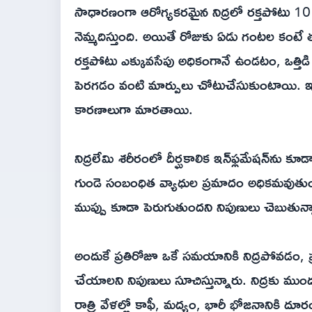
సాధారణంగా ఆరోగ్యకరమైన నిద్రలో రక్తపోటు 10
నెమ్మదిస్తుంది. అయితే రోజుకు ఏడు గంటల కంటే త
రక్తపోటు ఎక్కువసేపు అధికంగానే ఉండటం, ఒత్తిడి 
పెరగడం వంటి మార్పులు చోటుచేసుకుంటాయి. ఇవన్నీ
కారణాలుగా మారతాయి.
నిద్రలేమి శరీరంలో దీర్ఘకాలిక ఇన్‌ఫ్లమేషన్‌ను కూ
గుండె సంబంధిత వ్యాధుల ప్రమాదం అధికమవుతుంది
ముప్పు కూడా పెరుగుతుందని నిపుణులు చెబుతున్
అందుకే ప్రతిరోజూ ఒకే సమయానికి నిద్రపోవడం,
చేయాలని నిపుణులు సూచిస్తున్నారు. నిద్రకు ముందు
రాత్రి వేళల్లో కాఫీ, మద్యం, భారీ భోజనానిక