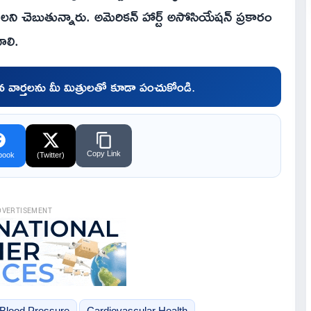
లని చెబుతున్నారు. అమెరికన్ హార్ట్ అసోసియేషన్ ప్రకారం
ాలి.
చిన వార్తలను మీ మిత్రులతో కూడా పంచుకోండి.
Copy Link
book
(Twitter)
DVERTISEMENT
 Blood Pressure
Cardiovascular Health