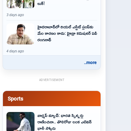
లుక్!
3 days ago
హైదరాబాద్‌లో రియల్ ఎస్టేట్ స్లంప్‌కు
మేం కారణం కాదు: హైడ్రా కమిషనర్ ఏవీ
రంగనాథ్
4 days ago
..more
ADVERTISEMENT
Sports
వార్మప్ మ్యాచ్: భారత స్పిన్నర్లు
రాణించినా.. తొలిరోజు లంక ఎలెవన్
భారీ స్కోరు