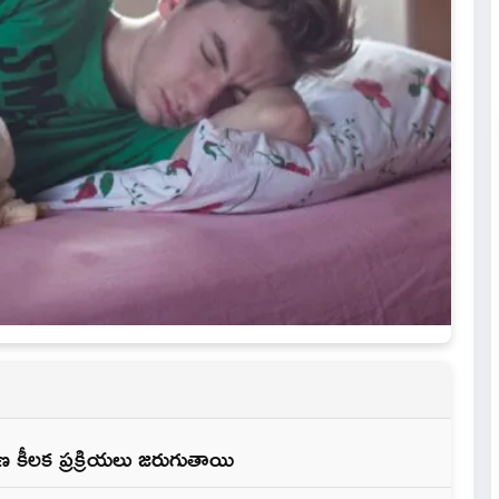
రణ కీలక ప్రక్రియలు జరుగుతాయి