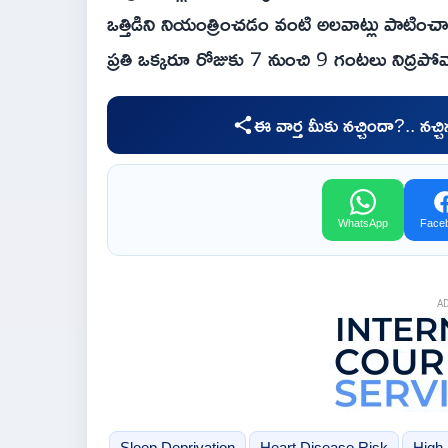
ఒత్తిడిని నియంత్రించడం వంటి అలవాట్లు పాటించా
ప్రతి ఒక్కరూ రోజుకు 7 నుంచి 9 గంటలు నిద్రపోవ
ఈ వార్త మీకు నచ్చిందా?.. నచ్
WhatsApp
Face
A
Sleep Deprivation
Heart Disease Risk
High