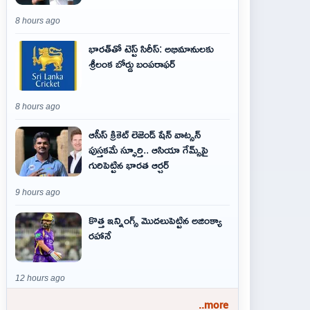
8 hours ago
భారత్‌తో టెస్ట్ సిరీస్: అభిమానులకు
శ్రీలంక బోర్డు బంపరాఫర్
8 hours ago
ఆసీస్ క్రికెట్ లెజెండ్ షేన్ వాట్సన్
పుస్తకమే స్ఫూర్తి.. ఆసియా గేమ్స్‌పై
గురిపెట్టిన భారత ఆర్చర్
9 hours ago
కొత్త ఇన్నింగ్స్ మొదలుపెట్టిన అజింక్యా
రహానే
12 hours ago
..more