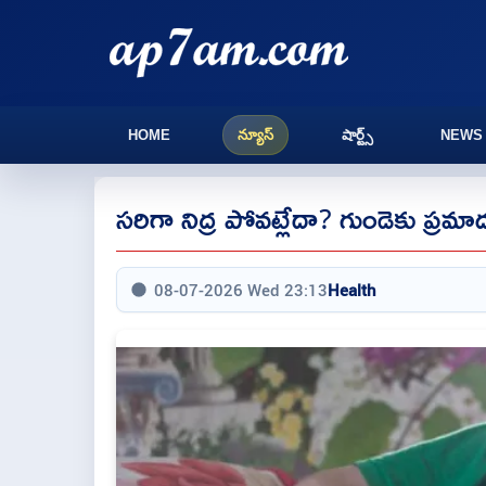
HOME
న్యూస్
షార్ట్స్
NEWS
సరిగా నిద్ర పోవట్లేదా? గుండెకు ప్రమ
08-07-2026 Wed 23:13
Health