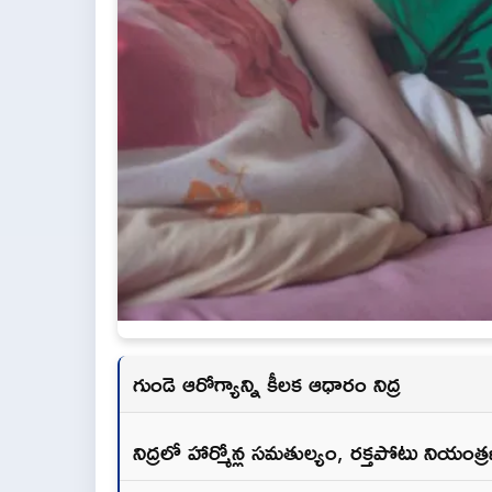
గుండె ఆరోగ్యాన్ని కీలక ఆధారం నిద్ర
నిద్రలో హార్మోన్ల సమతుల్యం, రక్తపోటు నియంత్