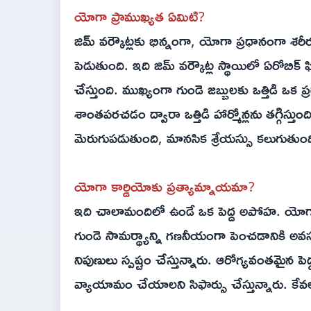
యోగా ప్రాముఖ్యత ఏమిటి?
జిమ్ వర్కౌట్లకు భిన్నంగా, యోగా ప్రధానంగా శరీర ఫ
పెడుతుంది. ఇది జిమ్ వర్కౌట్ల స్థాయిలో ఏరోబిక్
చేస్తుంది. ముఖ్యంగా గుండె జబ్బులకు ఒత్తిడి ఒ
శాంతపరచడం ద్వారా ఒత్తిడి హార్మోన్లను తగ్గిస్తుం
మెరుగుపడుతుంది, మానసిక శ్రేయస్సు కలుగుతుంది
యోగా కార్డియోకు ప్రత్యామ్నాయమా?
ఇది చాలామందిలో ఉండే ఒక పెద్ద అపోహ. యోగా వ
గుండె సామర్థ్యాన్ని గణనీయంగా పెంచడానికి అ
నిపుణులు స్పష్టం చేస్తున్నారు. ఆరోగ్యవంతమైన 
వ్యాయామం చేయాలని సిఫార్సు చేస్తున్నారు. కేవల