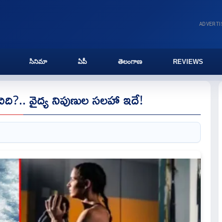
ADVERT
సినిమా
ఏపీ
తెలంగాణ
REVIEWS
ిది?.. వైద్య నిపుణుల స‌ల‌హా ఇదే!