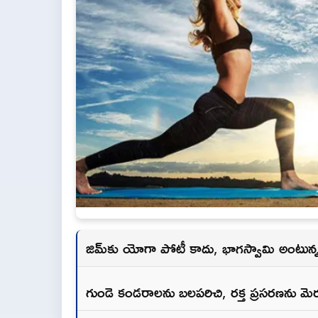
జిమ్‌కు యోగా పోటీ కాదు, భాగస్వామి అంటున్
గుండె కండరాలను బలపరిచి, రక్త ప్రసరణను మెరు