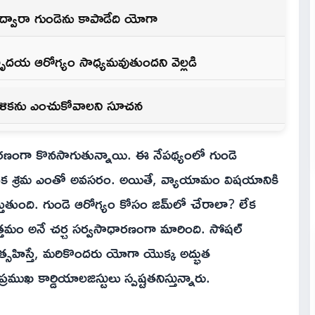
ం ద్వారా గుండెను కాపాడేది యోగా
హృదయ ఆరోగ్యం సాధ్యమవుతుందని వెల్ల‌డి
రణాళికను ఎంచుకోవాలని సూచ‌న‌
కారణంగా కొనసాగుతున్నాయి. ఈ నేపథ్యంలో గుండె
శారీరక శ్రమ ఎంతో అవసరం. అయితే, వ్యాయామం విషయానికి
తుంది. గుండె ఆరోగ్యం కోసం జిమ్‌లో చేరాలా? లేక
మం అనే చర్చ సర్వసాధారణంగా మారింది. సోషల్
ోత్సహిస్తే, మరికొందరు యోగా యొక్క అద్భుత
ముఖ కార్డియాలజిస్టులు స్పష్టతనిస్తున్నారు.