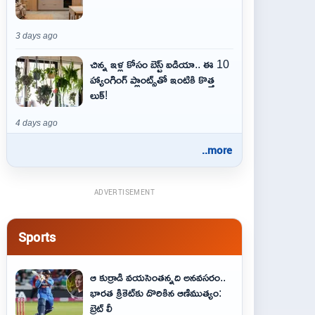
3 days ago
చిన్న ఇళ్ల కోసం బెస్ట్ ఐడియా.. ఈ 10
హ్యాంగింగ్ ప్లాంట్స్‌తో ఇంటికి కొత్త
లుక్!
4 days ago
..more
ADVERTISEMENT
Sports
ఆ కుర్రాడి వయసెంతన్నది అనవసరం..
భారత క్రికెట్‌కు దొరికిన ఆణిముత్యం:
బ్రెట్ లీ