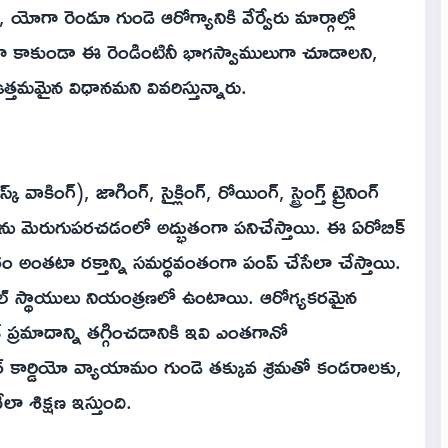
, యోగా రెండూ గుండె ఆరోగ్యానికి వేర్వేరు మార్గాల్లో
గా కాకుండా ఈ రెండింటినీ భాగస్వాములుగా చూడాలని,
్తమమైన విధానమని వివరిస్తున్నారు.
ింగ్), జాగింగ్, సైక్లింగ్, రోయింగ్, స్ట్రెంగ్త్ ట్రైనింగ్
ు మెరుగుపరచడంలో అద్భుతంగా పనిచేస్తాయి. ఈ ఏరోబిక్
 అంతటా రక్తాన్ని సమర్థవంతంగా పంప్ చేసేలా చేస్తాయి.
ట్రాల్ స్థాయులు నియంత్రణలో ఉంటాయి. ఆరోగ్యకరమైన
క్ ప్రమాదాన్ని తగ్గించడానికి ఇవి ఎంతగానో
లర్ కార్డియో వ్యాయామం గుండె తక్కువ శ్రమతో కండరాలకు,
ా శిక్షణ ఇస్తుంది.