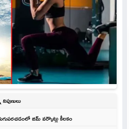
న నిపుణులు
గుపర‌చ‌డంలో జిమ్ వర్కౌట్లు కీల‌కం