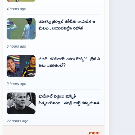
4 hours ago
యశస్వి జైస్వాల్ కెరీర్‌ను కాపాడిన ఆ
ఘటన.. బయటపెట్టిన రహానే
6 hours ago
సచిన్, కలిస్‌లలో ఎవరు గొప్ప?.. బ్రెట్ లీ
ఓటు ఎవరికంటే?
9 hours ago
ఫుట్‌బాల్ దిగ్గజం మెస్సీకి
పితృవియోగం.. తండ్రి జార్జ్ కన్నుమూత
22 hours ago
..more