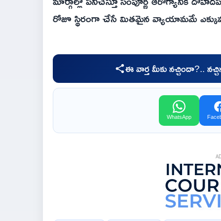
మార్గాల్లో పనిచేస్తూ సంపూర్ణ ఆరోగ్యానికి దోహ
రోజూ స్థిరంగా చేసే మితమైన వ్యాయామమే ఎక్కు
ఈ వార్త మీకు నచ్చిందా?.. నచ్
WhatsApp
Face
A