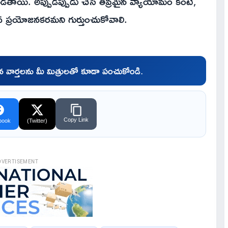
దపడతాయి. అప్పుడప్పుడు చేసే తీవ్రమైన వ్యాయామం కంటే,
వ ప్రయోజనకరమని గుర్తుంచుకోవాలి.
చిన వార్తలను మీ మిత్రులతో కూడా పంచుకోండి.
Copy Link
book
(Twitter)
DVERTISEMENT