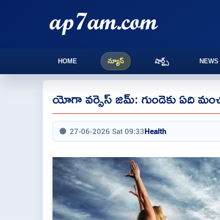
HOME
న్యూస్
షార్ట్స్
NEWS
యోగా వ‌ర్సెస్‌ జిమ్: గుండెకు ఏది మంచ
27-06-2026 Sat 09:33
Health