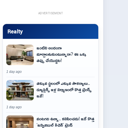
ADVERTISEMENT
Realty
ఇంటిని అందంగా
మార్చాలనుకుంటున్నారా? ఈ ఒక్క
తప్పు చేయొద్దట!
1 day ago
తక్కువ స్థలంలో ఎక్కువ సౌకర్యాలు..
డ్యూప్లెక్స్ ఇళ్ల నిర్మాణంలో కొత్త ట్రెండ్స్
ఇవే!
1 day ago
వంటగది ఉన్నా.. కనిపించదు! ఇదే కొత్త
'ఇన్విజిబుల్ కిచెన్' ట్రెండ్