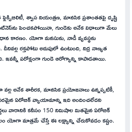
్లెక్సిబిలిటీ, శ్వాస నియంత్రణ, మానసిక ప్రశాంతతపై దృష్టి
 ఫిట్‌నెస్‌ను పెంచకపోయినా, గుండెకు అనేక విధాలుగా మేలు
క ప్రధాన కారణం. యోగా మనసును, నాడీ వ్యవస్థను
ది. దీనివల్ల రక్తపోటు అదుపులో ఉంటుంది, నిద్ర నాణ్యత
. ఇవన్నీ పరోక్షంగా గుండె ఆరోగ్యాన్ని కాపాడతాయి.
ల్ల అనేక శారీరక, మానసిక ప్రయోజనాలు ఉన్నప్పటికీ,
వసరమైన ఏరోబిక్ వ్యాయామాన్ని ఇది అందించలేదని
పెద్దలు వారానికి కనీసం 150 నిమిషాల మితమైన ఏరోబిక్
ం యోగా మాత్రమే చేస్తే ఈ లక్ష్యాన్ని చేరుకోవడం కష్టం.