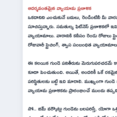
ఆదర్శవంతమైన వ్యాయామ ప్రణాళిక
ఒకదానిని ఎంచుకునే బదులు, రెండింటినీ మీ వారప
సూచిస్తున్నారు. సమతుల్య ఫిట్‌నెస్ ప్రణాళికలో ఇవ
వ్యాయామాలు. వారానికి కనీసం రెండు రోజులు స్ట్రెం
రోజువారీ స్ట్రెచింగ్, శ్వాస సంబంధిత వ్యాయామాల
ఈ కలయిక గుండె పనితీరును మెరుగుపరచడమే కాకుం
కూడా పెంచుతుంది. అయితే, అందరికీ ఒకే రకమై
పరిస్థితులను బట్టి ఇది మారాలి. ముఖ్యంగా గుండె
వ్యాయామ ప్రణాళికను ప్రారంభించే ముందు తప్పనిస
సో.. జిమ్ వర్కౌట్లు గుండెను బలపరిస్తే, యోగా ఒత్త