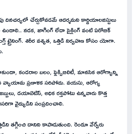
ు దినచర్యలో చేర్చుకోవడమే ఆదర్శమని కార్డియాలజిస్టులు
ి ఉండాలి.. నడక, జాగింగ్ లేదా సైక్లింగ్ వంటి ఏరోబిక్
గ్త్ ట్రైనింగ్. శరీర వశ్యత, ఒత్తిడి నిర్వహణ కోసం యోగా.
ు.
డా, కండరాల బలం, ఫ్లెక్సిబిలిటీ, మానసిక ఆరోగ్యాన్ని
న వ్యాయామ ప్రణాళిక సరిపోదు. వయసు, ఆరోగ్య
 జబ్బులు, డయాబెటిస్, అధిక రక్తపోటు ఉన్నవారు కొత్త
రిగా వైద్యుడిని సంప్రదించాలి.
ిడిని తగ్గించి దానిని కాపాడుతుంది. రెండూ వేర్వేరు