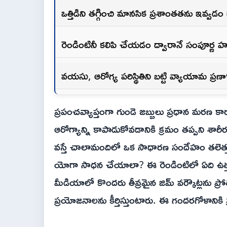
ఒత్తిడిని తగ్గించి మానసిక ప్రశాంతతను ఇవ్వడ
రెండింటినీ కలిపి చేయడం ద్వారానే సంపూర్ణ 
వయసు, ఆరోగ్య పరిస్థితిని బట్టి వ్యాయామ ప్
ప్రపంచవ్యాప్తంగా గుండె జబ్బులు ప్రధాన మరణ 
ఆరోగ్యాన్ని కాపాడుకోవడానికి క్రమం తప్పని 
వస్తే చాలామందిలో ఒక సాధారణ సందేహం తలెత్తు
యోగా సాధన చేయాలా? ఈ రెండింటిలో ఏది ఉత్త
మీడియాలో కొందరు తీవ్రమైన జిమ్ వర్కౌట్లను ప్ర
ప్రయోజనాలను కీర్తిస్తుంటారు. ఈ గందరగోళానికి ప్ర