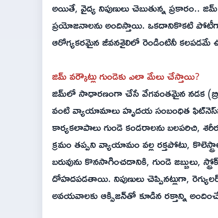
అయితే, వైద్య నిపుణులు చెబుతున్న ప్ర‌కారం.. జిమ్
ప్రయోజనాలను అందిస్తాయి. ఒకదానికొకటి పోటీ
ఆరోగ్యకరమైన జీవనశైలిలో రెండింటినీ కలపడమే ఉత
జిమ్ వర్కౌట్లు గుండెకు ఎలా మేలు చేస్తాయి?
జిమ్‌లో సాధారణంగా చేసే వేగవంతమైన నడక (బ్రిస్క్ వాక
వంటి వ్యాయామాలు హృదయ సంబంధిత ఫిట్‌నెస్‌న
కార్యకలాపాలు గుండె కండరాలను బలపరిచి, శరీరం
క్రమం తప్పని వ్యాయామం వల్ల రక్తపోటు, కొలెస్
బరువును కొనసాగించడానికి, గుండె జబ్బులు, స్ట్రో
దోహదపడతాయి. నిపుణులు చెప్పినట్లుగా, రెగ్యు
అవయవాలకు ఆక్సిజన్‌తో కూడిన రక్తాన్ని అందించేల