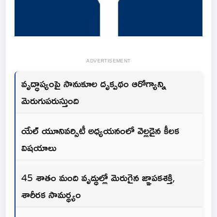
ADVERTISEMENT
వృద్ధాప్యంపై సానుకూల దృక్పథం ఆరోగ్యాన్ని
మెరుగుపరుస్తుంది
యేల్ యూనివర్సిటీ అధ్యయనంలో వెల్లడైన కీలక
విషయాలు
45 శాతం మంది వృద్ధుల్లో మెరుగైన జ్ఞాపకశక్తి,
శారీరక సామర్థ్యం