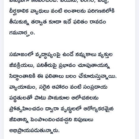
దీర్ఘకాలిక వ్యాధులు వంటి అంశాలను పరిగణనలోకి
తీసుకున్న తర్వాత కూడా ఇదే ఫలితం రావడం
గమనార్హం.
సమాజంలో వృద్ధాప్యంపై ఉండే నమ్మకాలు వ్యక్తుల
జీవక్రియలు, పనితీరుపై ప్రభావం చూపుతాయన్న
సిద్ధాంతానికి ఈ ఫలితాలు బలం చేకూరుస్తున్నాయి.
వ్యాయామం, సరైన ఆహారం వంటి సంప్రదాయ
పద్ధతులతో పాటు సానుకూల ఆలోచనలను
ప్రోత్సహించడం ద్వారా వృద్ధులలో ఆరోగ్యకరమైన
జీవితాన్ని పెంపొందించవచ్చని నిపుణులు
అభిప్రాయపడుతున్నారు.