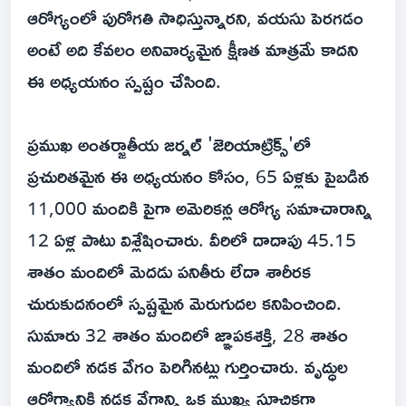
ఆరోగ్యంలో పురోగతి సాధిస్తున్నారని, వయసు పెరగడం
అంటే అది కేవలం అనివార్యమైన క్షీణత మాత్రమే కాదని
ఈ అధ్యయనం స్పష్టం చేసింది.
ప్రముఖ అంతర్జాతీయ జర్నల్ 'జెరియాట్రిక్స్'లో
ప్రచురితమైన ఈ అధ్యయనం కోసం, 65 ఏళ్లకు పైబడిన
11,000 మందికి పైగా అమెరికన్ల ఆరోగ్య సమాచారాన్ని
12 ఏళ్ల పాటు విశ్లేషించారు. వీరిలో దాదాపు 45.15
శాతం మందిలో మెదడు పనితీరు లేదా శారీరక
చురుకుదనంలో స్పష్టమైన మెరుగుదల కనిపించింది.
సుమారు 32 శాతం మందిలో జ్ఞాపకశక్తి, 28 శాతం
మందిలో నడక వేగం పెరిగినట్లు గుర్తించారు. వృద్ధుల
ఆరోగ్యానికి నడక వేగాన్ని ఒక ముఖ్య సూచికగా