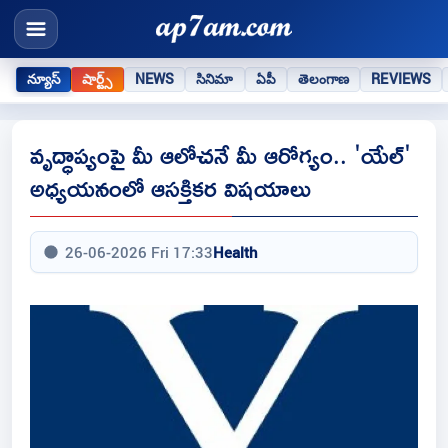
న్యూస్
షార్ట్స్
NEWS
సినిమా
ఏపీ
తెలంగాణ
REVIEWS
వృద్ధాప్యంపై మీ ఆలోచనే మీ ఆరోగ్యం.. 'యేల్'
అధ్యయనంలో ఆసక్తికర విషయాలు
26-06-2026 Fri 17:33
Health