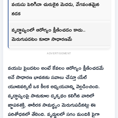
వయసు పెరిగినా చురుకైన మెదడు, వేగవంతమైన
నడక
వృద్ధాప్యంలో ఆరోగ్యం క్షీణించడం కాదు..
మెరుగుపడటం కూడా సాధారణమే
ADVERTISEMENT
వయసు పైబడటం అంటే కేవలం ఆరోగ్యం క్షీణించడమే
అనే సాధారణ భావనను సవాలు చేస్తూ యేల్
యూనివర్సిటీ ఒక కీలక అధ్యయనాన్ని వెల్లడించింది.
వృద్ధాప్యంపై సానుకూల దృక్పథం కలిగిన వారిలో
జ్ఞాపకశక్తి, శారీరక సామర్థ్యం మెరుగుపడినట్లు ఈ
పరిశోధనలో తేలింది. వృద్ధులలో సగం మందికి పైగా