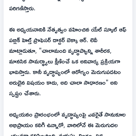
పరిగణిస్తారు.
ఈ అధ్యయనానికి నేతృత్వం వహించిన యేల్ స్కూల్ ఆఫ్
పబ్లిక్ హెల్త్ ప్రొఫెసర్ డాక్టర్ బెక్కా ఆర్. లెవీ
మాట్లాడుతూ, "చాలామంది వృద్ధాప్యాన్ని శారీరక,
మానసిక సామర్థ్యాలు క్షీణించే ఒక అనివార్య ప్రక్రియగా
భావిస్తారు. కానీ వృద్ధాప్యంలో ఆరోగ్యం మెరుగుపడటం
అరుదైన విషయం కాదు, అది చాలా సాధారణం" అని
స్పష్టం చేశారు.
అధ్యయనం ప్రారంభంలో వృద్ధాప్యంపై ఎవరైతే సానుకూల
అభిప్రాయం కలిగి ఉన్నారో, వారిలోనే ఈ మెరుగుదల
ఎక్కువగా కనిపించింది. వయసు, లింగం, విద్య,