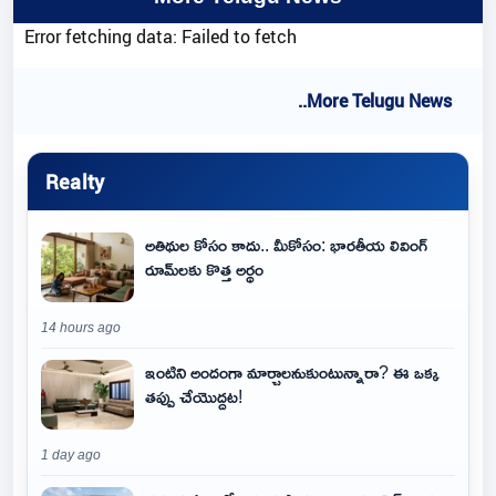
Error fetching data: Failed to fetch
..More Telugu News
Realty
అతిథుల కోసం కాదు.. మీకోసం: భారతీయ లివింగ్
రూమ్‌లకు కొత్త అర్థం
14 hours ago
ఇంటిని అందంగా మార్చాలనుకుంటున్నారా? ఈ ఒక్క
తప్పు చేయొద్దట!
1 day ago