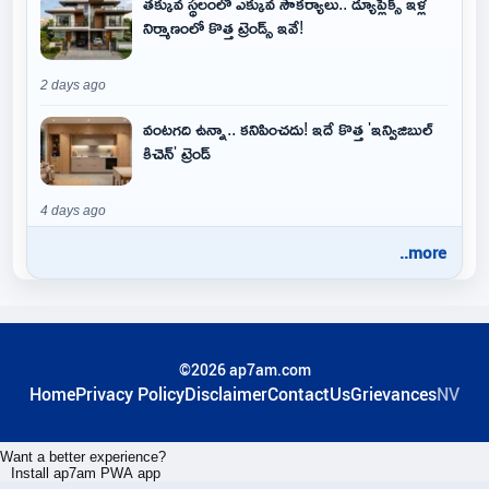
తక్కువ స్థలంలో ఎక్కువ సౌకర్యాలు.. డ్యూప్లెక్స్ ఇళ్ల
నిర్మాణంలో కొత్త ట్రెండ్స్ ఇవే!
2 days ago
వంటగది ఉన్నా.. కనిపించదు! ఇదే కొత్త 'ఇన్విజిబుల్
కిచెన్' ట్రెండ్
4 days ago
..more
©2026 ap7am.com
Home
Privacy Policy
Disclaimer
ContactUs
Grievances
NV
Want a better experience?
Install ap7am PWA app