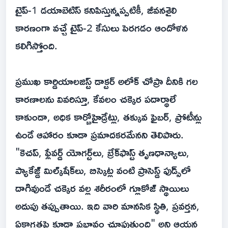
టైప్-1 డయాబెటిస్ కనిపిస్తున్నప్పటికీ, జీవనశైలి
కారణంగా వచ్చే టైప్-2 కేసులు పెరగడం ఆందోళన
కలిగిస్తోంది.
ప్రముఖ కార్డియాలజిస్ట్ డాక్టర్ అలోక్ చోప్రా దీనికి గల
కారణాలను వివరిస్తూ, కేవలం చక్కెర పదార్థాలే
కాకుండా, అధిక కార్బోహైడ్రేట్లు, తక్కువ ఫైబర్, ప్రోటీన్లు
ఉండే ఆహారం కూడా ప్రమాదకరమేనని తెలిపారు.
"కెచప్, ఫ్లేవర్డ్ యోగర్ట్‌లు, బ్రేక్‌ఫాస్ట్ తృణధాన్యాలు,
ప్యాకేజ్డ్ మిల్క్‌షేక్‌లు, బిస్కెట్ల వంటి ప్రాసెస్డ్ ఫుడ్స్‌లో
దాగివుండే చక్కెర వల్ల శరీరంలో గ్లూకోజ్ స్థాయిలు
అదుపు తప్పుతాయి. ఇది వారి మానసిక స్థితి, ప్రవర్తన,
ఏకాగ్రతపై కూడా ప్రభావం చూపుతుంది" అని ఆయన