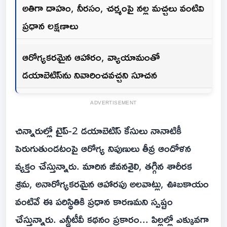
అతిగా దాహం, నీరసం, చర్మంపై నల్ల మచ్చలు వంటివి
ప్రధాన లక్షణాలు
ఆరోగ్యకరమైన ఆహారం, వ్యాయామంతో
డయాబెటిస్‌ను నివారించవచ్చని సూచన
ADVERTISEMENT
చిన్నారుల్లో టైప్-2 డయాబెటిస్ కేసులు నానాటికీ
పెరుగుతుండటంపై ఆరోగ్య నిపుణులు తీవ్ర ఆందోళన
వ్యక్తం చేస్తున్నారు. మారిన జీవనశైలి, తగ్గిన శారీరక
శ్రమ, అనారోగ్యకరమైన ఆహారపు అలవాట్లు, ఊబకాయం
వంటివే ఈ పరిస్థితికి ప్రధాన కారణమని స్పష్టం
చేస్తున్నారు. ఎన్డీటీవీ కథనం ప్రకారం... పిల్లల్లో ఎక్కువగా