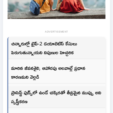
ADVERTISEMENT
చిన్నారుల్లో టైప్-2 డయాబెటిస్ కేసులు
పెరుగుతున్నాయని నిపుణుల హెచ్చరిక
మారిన జీవనశైలి, ఆహారపు అలవాట్లే ప్రధాన
కారణమని వెల్లడి
ప్రాసెస్డ్ ఫుడ్స్‌లో ఉండే చక్కెరతో తీవ్రమైన ముప్పు అని
స్పష్టీకరణ