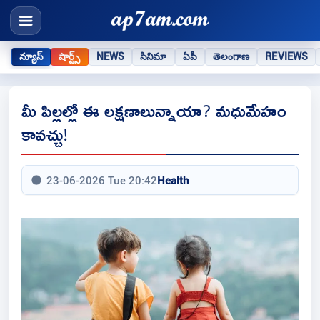
న్యూస్
షార్ట్స్
NEWS
సినిమా
ఏపీ
తెలంగాణ
REVIEWS
మీ పిల్లల్లో ఈ లక్షణాలున్నాయా? మధుమేహం
కావచ్చు!
23-06-2026 Tue 20:42
Health