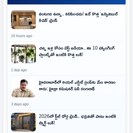
వంటగది ఉన్నా.. కనిపించదు! ఇదే కొత్త 'ఇన్విజిబుల్
కిచెన్' ట్రెండ్
16 hours ago
చిన్న ఇళ్ల కోసం బెస్ట్ ఐడియా.. ఈ 10 హ్యాంగింగ్
ప్లాంట్స్‌తో ఇంటికి కొత్త లుక్!
1 day ago
హైదరాబాద్‌లో రియల్ ఎస్టేట్ స్లంప్‌కు మేం కారణం
కాదు: హైడ్రా కమిషనర్ ఏవీ రంగనాథ్
3 days ago
2026లో స్టీల్ డోర్ల ట్రెండ్.. భద్రతతో పాటు ఇంటికి
స్మార్ట్ లుక్!