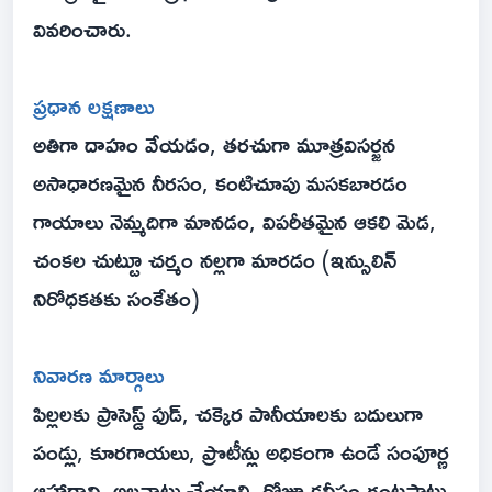
వివరించారు.
ప్రధాన లక్షణాలు
అతిగా దాహం వేయడం, తరచుగా మూత్రవిసర్జన
అసాధారణమైన నీరసం, కంటిచూపు మసకబారడం
గాయాలు నెమ్మదిగా మానడం, విపరీతమైన ఆకలి మెడ,
చంకల చుట్టూ చర్మం నల్లగా మారడం (ఇన్సులిన్
నిరోధకతకు సంకేతం)
నివారణ మార్గాలు
పిల్లలకు ప్రాసెస్డ్ ఫుడ్, చక్కెర పానీయాలకు బదులుగా
పండ్లు, కూరగాయలు, ప్రొటీన్లు అధికంగా ఉండే సంపూర్ణ
ఆహారాన్ని అలవాటు చేయాలి. రోజూ కనీసం గంటపాటు