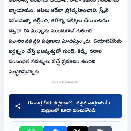
వ్యాయామం, ఆటలు ఆడేలా ప్రోత్సహించాలి. స్క్రీన్
సమయాన్ని తగ్గించి, ఆరోగ్య పరీక్షలు చేయించడం
ద్వారా ఈ ముప్పును ముందుగానే గుర్తించి
నివారించవచ్చని నిపుణులు సూచిస్తున్నారు. డయాబెటిస్‌ను
నిర్లక్ష్యం చేస్తే భవిష్యత్తులో గుండె, కిడ్నీ, నరాల
సంబంధిత సమస్యలు వచ్చే ప్రమాదం ఉందని
హెచ్చరిస్తున్నారు.
ADVERTISEMENT
ఈ వార్త మీకు నచ్చిందా?.. నచ్చిన వార్తలను మీ
మిత్రులతో కూడా పంచుకోండి.