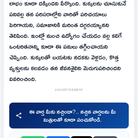
లాభం కూడా దక్కిందని పేర్కొంది. కుక్కలను చూసుకునే
పనివల్ల తన పరిసరాల్లోని వారితో పరిచయాలు
పెరిగాయని, సమాజానికి మరింత దగ్గరయ్యానని
తెలిపింది. ఇంట్లో నుంచి ఉద్యోగం చేయడం వల్ల కలిగే
ఒంటరితనాన్ని కూడా ఈ పనులు తగ్గించాయని
చెప్పింది. కుక్కలతో బయటకు నడకకు వెళ్లడం, కొత్త
వ్యక్తులను కలవడం తన జీవనశైలిని మెరుగుపరిచిందని
వివరించింది.
ADVERTISEMENT
ఈ వార్త మీకు నచ్చిందా?.. నచ్చిన వార్తలను మీ
మిత్రులతో కూడా పంచుకోండి.