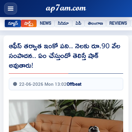
న్యూస్
షార్ట్స్
NEWS
సినిమా
ఏపీ
తెలంగాణ
REVIEWS
ఆఫీస్‌ తర్వాత ఇంకో పని.. నెలకు రూ.90 వేల
సంపాదన.. ఏం చేస్తుందో తెలిస్తే షాక్‌
అవుతారు!
22-06-2026 Mon 13:02
Offbeat