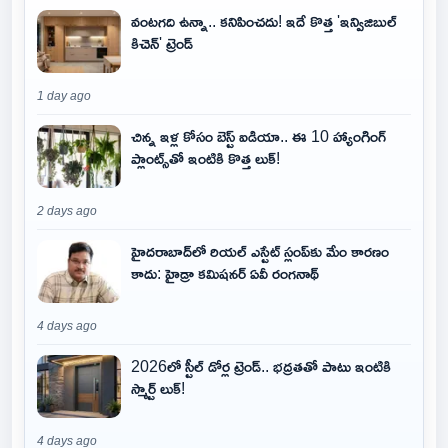
వంటగది ఉన్నా.. కనిపించదు! ఇదే కొత్త 'ఇన్విజిబుల్
కిచెన్' ట్రెండ్
1 day ago
చిన్న ఇళ్ల కోసం బెస్ట్ ఐడియా.. ఈ 10 హ్యాంగింగ్
ప్లాంట్స్‌తో ఇంటికి కొత్త లుక్!
2 days ago
హైదరాబాద్‌లో రియల్ ఎస్టేట్ స్లంప్‌కు మేం కారణం
కాదు: హైడ్రా కమిషనర్ ఏవీ రంగనాథ్
4 days ago
2026లో స్టీల్ డోర్ల ట్రెండ్.. భద్రతతో పాటు ఇంటికి
స్మార్ట్ లుక్!
4 days ago