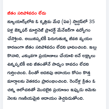
జీతం సరిపోవడం లేదు
న్యూయార్క్‌లోని ఓ కృత్రిమ మేధ (ఏఐ) స్టార్టప్‌లో 35
ఏళ్ల జెన్నిఫర్‌ మార్టినెజ్‌ ప్రొడక్ట్ మేనేజర్‌గా ఉద్యోగం
చేస్తోంది. అయినప్పటికీ పెరుగుతున్న జీవన వ్యయం
కారణంగా జీతం సరిపోవడం లేదని భావించింది. ఇల్లు
కొనాలి, ఎక్కువగా ప్రయాణాలు చేయాలి అనే లక్ష్యాలు
ఉన్నప్పటికీ అవి జీతంతోనే సాధ్యం కావడం లేదని
గుర్తించింది. దీంతో అదనపు ఆదాయం కోసం కొత్త
మార్గాలను వెతకడం ప్రారంభించింది. రెండేళ్ల క్రితం ఓ
చిన్న ఆలోచనతో మొదలైన ప్రయాణం ఇప్పుడు ఆమెకు
నెలకు గణనీయమైన ఆదాయం తెచ్చిపెడుతోంది.