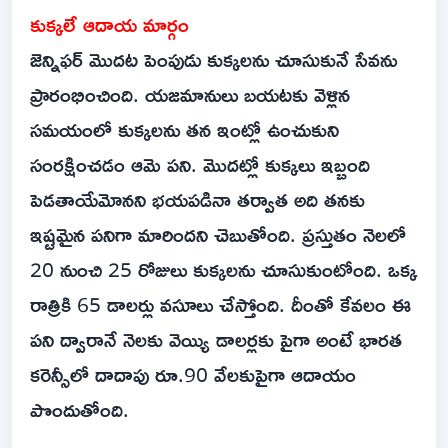
కుక్కలే ఆదాయ మార్గం
జెన్నిఫర్ మొదట పెంపుడు కుక్కలను చూసుకునే సేవను
ప్రారంభించింది. యజమానులు బయటకు వెళ్లిన
సమయంలో కుక్కలను తన ఇంట్లో ఉంచుకుని
సంరక్షించడం ఆమె పని. మొదట్లో కుక్కలు ఇబ్బంది
పెడతాయేమోనని భయపడినా తర్వాత అది తనకు
ఇష్టమైన పనిగా మారిందని చెబుతోంది. ప్రస్తుతం నెలలో
20 నుంచి 25 రోజులు కుక్కలను చూసుకుంటోంది. ఒక్క
రాత్రికి 65 డాలర్లు వసూలు చేస్తోంది. దీంతో కేవలం ఈ
పని ద్వారానే నెలకు వెయ్యి డాలర్లకు పైగా అంటే భారత
కరెన్సీలో దాదాపు రూ.90 వేలకుపైగా ఆదాయం
పొందుతోంది.