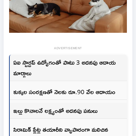
ADVERTISEMENT
ఏఐ స్టార్టప్ ఉద్యోగంతో పాటు 3 అదనపు ఆదాయ
మార్గాలు
కుక్కల సంరక్షణతో నెలకు రూ.90 వేల ఆదాయం
ఇల్లు కొనాలనే లక్ష్యంతో అదనపు పనులు
సిరామిక్ ప్లేట్ల తయారీని వ్యాపారంగా మలిచిన