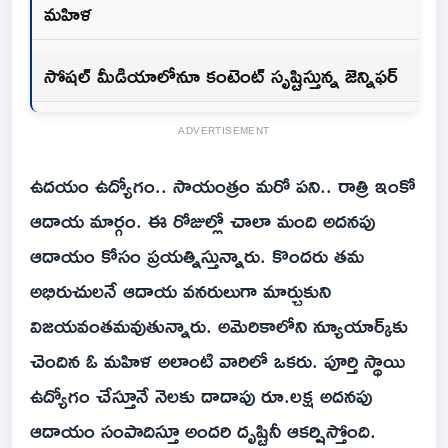
మహిళ
సోషల్ మీడియాలోనూ కంటెంట్ సృష్టిస్తున్న జెన్నిఫర్
ADVERTISEMENT
ఉదయం ఉద్యోగం.. సాయంత్రం మరో పని.. రాత్రి ఇంకో
ఆదాయ మార్గం. ఈ రోజుల్లో చాలా మంది అదనపు
ఆదాయం కోసం ప్రయత్నిస్తున్నారు. కొందరు తమ
అభిరుచులనే ఆదాయ వనరులుగా మార్చుకుని
విజయవంతమవుతున్నారు. అమెరికాలోని న్యూయార్క్‌కు
చెందిన ఓ మహిళ అలాంటి వారిలో ఒకరు. పూర్తి స్థాయి
ఉద్యోగం చేస్తూనే నెలకు దాదాపు రూ.లక్ష అదనపు
ఆదాయం సంపాదిస్తూ అందరి దృష్టినీ ఆకర్షిస్తోంది.