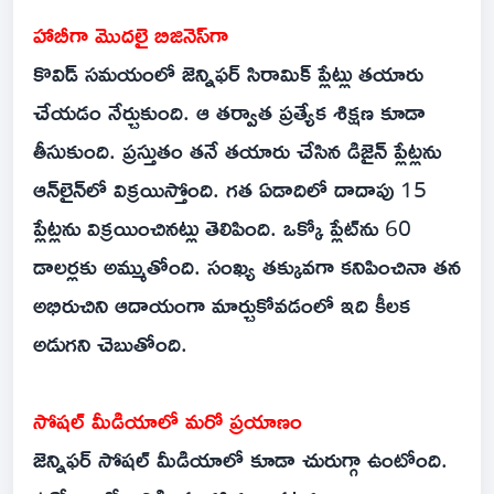
హాబీగా మొదలై బిజినెస్‌గా
కొవిడ్ సమయంలో జెన్నిఫర్ సిరామిక్ ప్లేట్లు తయారు
చేయడం నేర్చుకుంది. ఆ తర్వాత ప్రత్యేక శిక్షణ కూడా
తీసుకుంది. ప్రస్తుతం తనే తయారు చేసిన డిజైన్ ప్లేట్లను
ఆన్‌లైన్‌లో విక్రయిస్తోంది. గత ఏడాదిలో దాదాపు 15
ప్లేట్లను విక్రయించినట్లు తెలిపింది. ఒక్కో ప్లేట్‌ను 60
డాలర్లకు అమ్ముతోంది. సంఖ్య తక్కువగా కనిపించినా తన
అభిరుచిని ఆదాయంగా మార్చుకోవడంలో ఇది కీలక
అడుగని చెబుతోంది.
సోషల్ మీడియాలో మరో ప్రయాణం
జెన్నిఫర్ సోషల్ మీడియాలో కూడా చురుగ్గా ఉంటోంది.