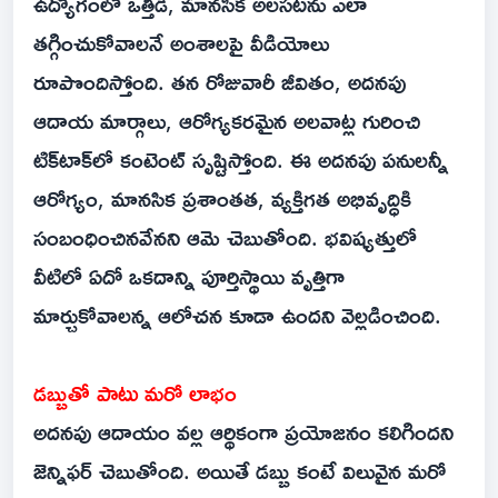
ఉద్యోగంలో ఒత్తిడి, మానసిక అలసటను ఎలా
తగ్గించుకోవాలనే అంశాలపై వీడియోలు
రూపొందిస్తోంది. తన రోజువారీ జీవితం, అదనపు
ఆదాయ మార్గాలు, ఆరోగ్యకరమైన అలవాట్ల గురించి
టిక్‌టాక్‌లో కంటెంట్ సృష్టిస్తోంది. ఈ అదనపు పనులన్నీ
ఆరోగ్యం, మానసిక ప్రశాంతత, వ్యక్తిగత అభివృద్ధికి
సంబంధించినవేనని ఆమె చెబుతోంది. భవిష్యత్తులో
వీటిలో ఏదో ఒకదాన్ని పూర్తిస్థాయి వృత్తిగా
మార్చుకోవాలన్న ఆలోచన కూడా ఉందని వెల్లడించింది.
డబ్బుతో పాటు మరో లాభం
అదనపు ఆదాయం వల్ల ఆర్థికంగా ప్రయోజనం కలిగిందని
జెన్నిఫర్ చెబుతోంది. అయితే డబ్బు కంటే విలువైన మరో