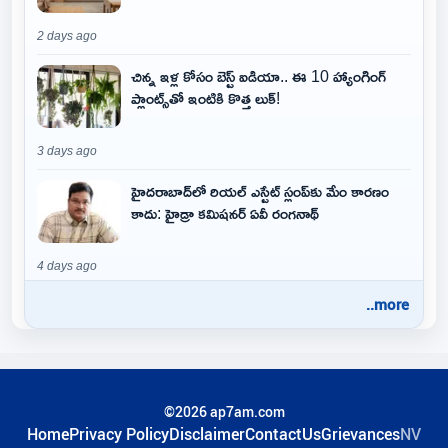
2 days ago
చిన్న ఇళ్ల కోసం బెస్ట్ ఐడియా.. ఈ 10 హ్యాంగింగ్
ప్లాంట్స్‌తో ఇంటికి కొత్త లుక్!
3 days ago
హైదరాబాద్‌లో రియల్ ఎస్టేట్ స్లంప్‌కు మేం కారణం
కాదు: హైడ్రా కమిషనర్ ఏవీ రంగనాథ్
4 days ago
..more
©2026 ap7am.com
Home
Privacy Policy
Disclaimer
ContactUs
Grievances
NV