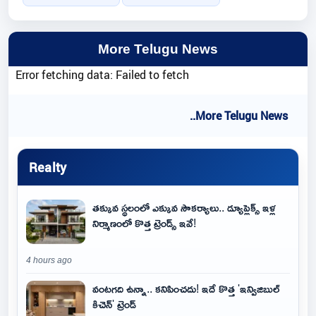
More Telugu News
Error fetching data: Failed to fetch
..More Telugu News
Realty
తక్కువ స్థలంలో ఎక్కువ సౌకర్యాలు.. డ్యూప్లెక్స్ ఇళ్ల
నిర్మాణంలో కొత్త ట్రెండ్స్ ఇవే!
4 hours ago
వంటగది ఉన్నా.. కనిపించదు! ఇదే కొత్త 'ఇన్విజిబుల్
కిచెన్' ట్రెండ్