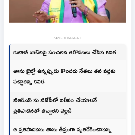
ADVERTISEMENT
గులాబీ బాస్‌లపై సంచలన ఆరోపణలు చేసిన కవిత
తాను జైల్లో ఉన్నప్పుడు కొందరు నేతలు తన వద్దకు
వచ్చారన్న కవిత
బీఆర్ఎస్ ను బీజేపీలో విలీనం చేయాలనే
ప్రతిపాదనతో వచ్చారని వెల్లడి
ఆ ప్రతిపాదనను తాను తీవ్రంగా వ్యతిరేకించానన్న