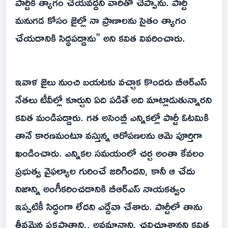
పార్టీకి త్యాగం చేయవద్దని వారితో చెప్పాను. పార్టీ
మనుగడ కోసం జైల్లో నా ప్రాణాలను సైతం త్యాగం
చేయడానికి సిద్ధపడ్డాను" అని కవిత వివరించారు.
ఇవాళ జైలు నుంచి బయటకు వచ్చాక కొందరు బీఆర్ఎస్
నేతలు టీవీల్లో కూర్చుని ఏది పడితే అది మాట్లాడుతున్నారని
కవిత మండిపడ్డారు. గత అసెంబ్లీ ఎన్నికల్లో పార్టీ ఓటమికి
తానే కారణమంటూ వస్తున్న ఆరోపణలను ఆమె పూర్తిగా
ఖండించారు. ఎన్నికల సమయంలో చర్చ అంతా కేవలం
ప్రభుత్వ వైఫల్యాల గురించే జరిగిందని, కానీ ఆ చేదు
నిజాన్ని అంగీకరించడానికి బీఆర్ఎస్ నాయకత్వం
ఇప్పటికీ సిద్ధంగా లేదని ఎద్దేవా చేశారు. పార్టీలో తాను
తీవ్రమైన పక్షపాతాన్ని, అవమానాన్ని చవిచూశానని కవిత