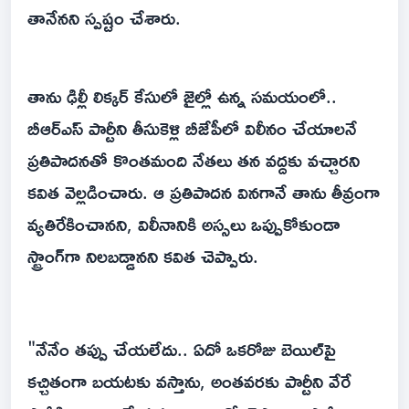
తానేనని స్పష్టం చేశారు.
తాను ఢిల్లీ లిక్కర్ కేసులో జైల్లో ఉన్న సమయంలో..
బీఆర్ఎస్ పార్టీని తీసుకెళ్లి బీజేపీలో విలీనం చేయాలనే
ప్రతిపాదనతో కొంతమంది నేతలు తన వద్దకు వచ్చారని
కవిత వెల్లడించారు. ఆ ప్రతిపాదన వినగానే తాను తీవ్రంగా
వ్యతిరేకించానని, విలీనానికి అస్సలు ఒప్పుకోకుండా
స్ట్రాంగ్‌గా నిలబడ్డానని కవిత చెప్పారు.
"నేనేం తప్పు చేయలేదు.. ఏదో ఒకరోజు బెయిల్‌పై
కచ్చితంగా బయటకు వస్తాను, అంతవరకు పార్టీని వేరే