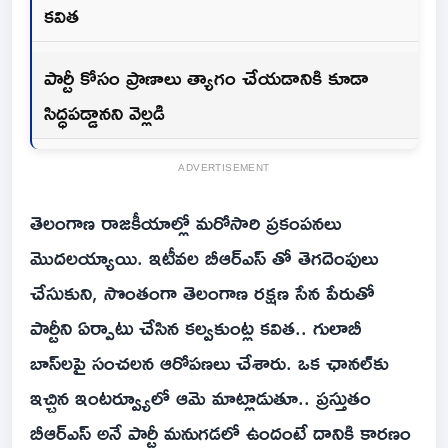
కవిత
పార్టీ కోసం ప్రాణాలు త్యాగం చేయడానికి కూడా
సిద్ధపడ్డానని వెల్లడి
ADVERTISEMENT
తెలంగాణ రాజకీయాల్లో మరోసారి ప్రకంపనలు
మొదలయ్యాయి. ఇటీవల బీఆర్ఎస్ తో తెగదెంపులు
చేసుకుని, సొంతంగా తెలంగాణ రక్షణ సేన పేరుతో
పార్టీని ఏర్పాటు చేసిన కల్వకుంట్ల కవిత.. గులాబీ
బాస్‌లపై సంచలన ఆరోపణలు చేశారు. ఒక ఛానల్‌కు
ఇచ్చిన ఇంటర్వ్యూలో ఆమె మాట్లాడుతూ.. ప్రస్తుతం
బీఆర్ఎస్ అనే పార్టీ మనుగడలో ఉందంటే దానికి కారణం