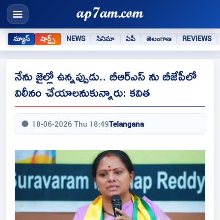
న్యూస్
షార్ట్స్
NEWS
సినిమా
ఏపీ
తెలంగాణ
REVIEWS
నేను జైల్లో ఉన్నప్పుడు.. బీఆర్ఎస్ ను బీజేపీలో
విలీనం చేయాలనుకున్నారు: కవిత
18-06-2026 Thu 18:49
Telangana