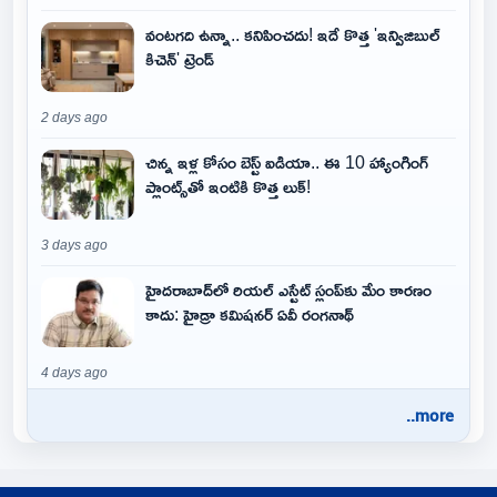
వంటగది ఉన్నా.. కనిపించదు! ఇదే కొత్త 'ఇన్విజిబుల్
కిచెన్' ట్రెండ్
2 days ago
చిన్న ఇళ్ల కోసం బెస్ట్ ఐడియా.. ఈ 10 హ్యాంగింగ్
ప్లాంట్స్‌తో ఇంటికి కొత్త లుక్!
3 days ago
హైదరాబాద్‌లో రియల్ ఎస్టేట్ స్లంప్‌కు మేం కారణం
కాదు: హైడ్రా కమిషనర్ ఏవీ రంగనాథ్
4 days ago
..more