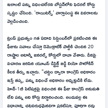
ఇలాంటి పన్ను విధించలేరని బోస్టన్‌లోని ఫెడరల్ కోర్టు
స్పష్టం చేసింది. 'రాయిటర్స్' వార్తాసంస్థ ఈ వివరాలను
వెల్లడించింది.
ట్రంప్ ప్రభుత్వం గత ఏడాది సెప్టెంబర్‌లో ప్రకటించిన ఈ
ఫీజును సవాలు చేస్తూ డెమొక్రాటిక్ పార్టీకి చెందిన 20
రాష్ట్రాల అటార్నీ జనరల్స్ కోర్టులో దావా వేశారు. దీనిపై
విచారణ జరిపిన యూఎస్ డిస్ట్రిక్ట్ జడ్జి లియో సొరోకిన్
కీలక తీర్పు ఇచ్చారు. "చట్టం ద్వారా కాంగ్రెస్ అధికారం
ఇస్తే తప్ప, పన్ను విధించే అధికారం అధ్యక్షుడికి లేదు.
హెచ్-1బీ పిటిషన్లపై విధించిన ఈ ఫీజు కాంగ్రెస్ అనుమతి
లేని పన్ను అని కోర్టు నిర్ధారించింది. అందువల్ల ఈ
విధానాన్ని చట్టవిరుద్ధమైనదిగా ప్రకటిస్తూ, పూర్తిగా రద్దు