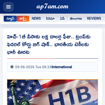
న్యూస్
షార్ట్స్
NEWS
సినిమా
ఏపీ
తెలంగాణ
REVIEWS
హెచ్-1బీ వీసాకు లక్ష డాలర్ల ఫీజు.. ట్రంప్‌కు
ఫెడరల్ కోర్టు బిగ్ షాక్.. భారతీయ టెకీలకు
భారీ ఊరట
09-06-2026 Tue 08:24
International