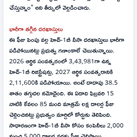
చేస్తున్నాం" అని తీర్పులో వెల్లడించారు.
భారీగా తగ్గిన దరఖాస్తులు
ఈ ఫీజు పెంపు వల్ల హెచ్-1బీ వీసా దరఖాస్తులు భారీగా
పడిపోయినట్లు ప్రభుత్వ గణాంకాలే చెబుతున్నాయి.
2026 ఆర్థిక సంవత్సరంలో 3,43,981గా ఉన్న
హెచ్-1బీ రిజిస్ట్రేషన్లు, 2027 ఆర్థిక సంవత్సరానికి
2,11,600కి పడిపోయాయి. అంటే దాదాపు 38.5
శాతం తగ్గుదల నమోదైంది. ఈ ఏడాది ఫిబ్రవరి 15
నాటికి కేవలం 85 మంది మాత్రమే లక్ష డాలర్ల ఫీజు
చెల్లించినట్లు ప్రభుత్వం మార్చిలో కోర్టుకు తెలిపింది.
సాధారణంగా హెచ్-1బీ వీసా కోసం కంపెనీలు 2,000
నుంచి 5,000 డాలర్ల వరకు ఫీజు చెల్లిస్తాయి.