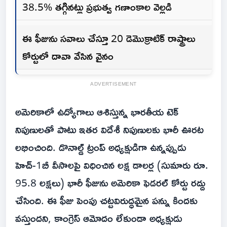
38.5% తగ్గినట్లు ప్రభుత్వ గణాంకాల వెల్లడి
ఈ ఫీజును సవాలు చేస్తూ 20 డెమొక్రాటిక్ రాష్ట్రాలు
కోర్టులో దావా వేసిన వైనం
ADVERTISEMENT
అమెరికాలో ఉద్యోగాలు ఆశిస్తున్న భారతీయ టెక్
నిపుణులతో పాటు ఇతర విదేశీ నిపుణులకు భారీ ఊరట
లభించింది. డొనాల్డ్ ట్రంప్ అధ్యక్షుడిగా ఉన్నప్పుడు
హెచ్-1బీ వీసాలపై విధించిన లక్ష డాలర్ల (సుమారు రూ.
95.8 లక్షలు) భారీ ఫీజును అమెరికా ఫెడరల్ కోర్టు రద్దు
చేసింది. ఈ ఫీజు పెంపు చట్టవిరుద్ధమైన పన్ను కిందకు
వస్తుందని, కాంగ్రెస్ ఆమోదం లేకుండా అధ్యక్షుడు