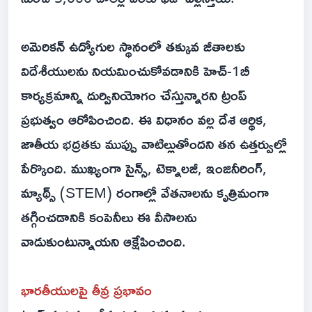
అమెరికన్ ఉద్యోగుల స్థానంలో తక్కువ జీతాలకు
విదేశీయులను నియమించుకోవడానికి హెచ్-1బీ
కార్యక్రమాన్ని దుర్వినియోగం చేస్తున్నారని ట్రంప్
ప్రభుత్వం ఆరోపించింది. ఈ విధానం వల్ల దేశ ఆర్థిక,
జాతీయ భద్రతకు ముప్పు వాటిల్లుతోందని తన ఉత్తర్వుల్లో
పేర్కొంది. ముఖ్యంగా సైన్స్, టెక్నాలజీ, ఇంజినీరింగ్,
మ్యాథ్స్ (STEM) రంగాల్లో వేతనాలను కృత్రిమంగా
తగ్గించడానికి కంపెనీలు ఈ వీసాలను
వాడుకుంటున్నాయని ఆక్షేపించింది.
భారతీయులపై తీవ్ర ప్రభావం