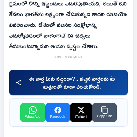
క్రమంలో కొన్ని ఇబ్బందులు ఎదురవుతాయని, అయితే ఇది
కేవలం భారత్‌ను లక్ష్యంగా చేసుకున్నది కాదని రూబియో
వివరించారు. దేశంలో వలసల సంక్షోభాన్ని
ఎదుర్కోవడంలో భాగంగానే ఈ చర్యలు
తీసుకుంటున్నామని ఆయన స్పష్టం చేశారు.
ADVERTISEMENT
ఈ వార్త మీకు నచ్చిందా?.. నచ్చిన వార్తలను మీ
మిత్రులతో కూడా పంచుకోండి.
Copy Link
WhatsApp
Facebook
(Twitter)