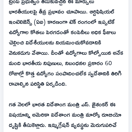
ట్రంప్ ప్రభుత్వం తీసుకువచ్చిన ఈ మార్పులు
భారతీయులపై తీవ్ర ప్రభావం చూపాయి. ఆర్టిఫిషియల్
ఇంటెలిజెన్స్ (ఏఐ) కారణంగా టెక్ రంగంలో ఇప్పటికే
ఉద్యోగాల కోతలు పెరగడంతో కంపెనీలు అధిక ఫీజులు
చెల్లించి విదేశీయులను నియమించుకోవడానికి
వెనుకడుగు వేశాయి. దీంతో ఉద్యోగాలు కోల్పోయిన అనేక
మంది భారతీయ నిపుణులు, నిబంధనల ప్రకారం 60
రోజుల్లో కొత్త ఉద్యోగం సంపాదించలేక స్వదేశానికి తిరిగి
రావాల్సిన పరిస్థితి ఏర్పడింది.
గత నెలలో భారత విదేశాంగ మంత్రి ఎస్. జైశంకర్ ఈ
విషయాన్ని అమెరికా విదేశాంగ మంత్రి మార్కో రూబియో
దృష్టికి తీసుకెళ్లారు. ఇమ్మిగ్రేషన్ వ్యవస్థను మెరుగుపరిచే