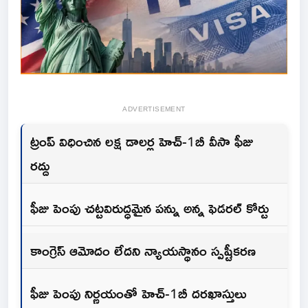
ADVERTISEMENT
ట్రంప్ విధించిన లక్ష డాలర్ల హెచ్-1బీ వీసా ఫీజు
రద్దు
ఫీజు పెంపు చట్టవిరుద్ధమైన పన్ను అన్న ఫెడరల్ కోర్టు
కాంగ్రెస్ ఆమోదం లేదని న్యాయ‌స్థానం స్పష్టీక‌ర‌ణ‌
ఫీజు పెంపు నిర్ణయంతో హెచ్-1బీ దరఖాస్తులు