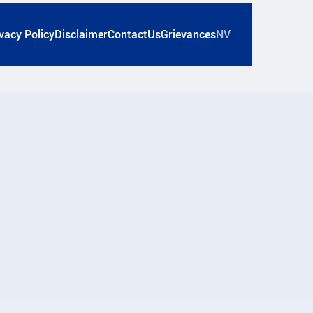
vacy Policy
Disclaimer
ContactUs
Grievances
NV