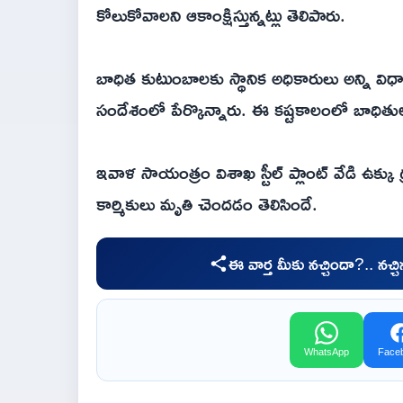
కోలుకోవాలని ఆకాంక్షిస్తున్నట్లు తెలిపారు.
బాధిత కుటుంబాలకు స్థానిక అధికారులు అన్ని వి
సందేశంలో పేర్కొన్నారు. ఈ కష్టకాలంలో బాధిత
ఇవాళ సాయంత్రం విశాఖ స్టీల్ ప్లాంట్ వేడి ఉక్క
కార్మికులు మృతి చెందడం తెలిసిందే.
ఈ వార్త మీకు నచ్చిందా?.. నచ్
WhatsApp
Face