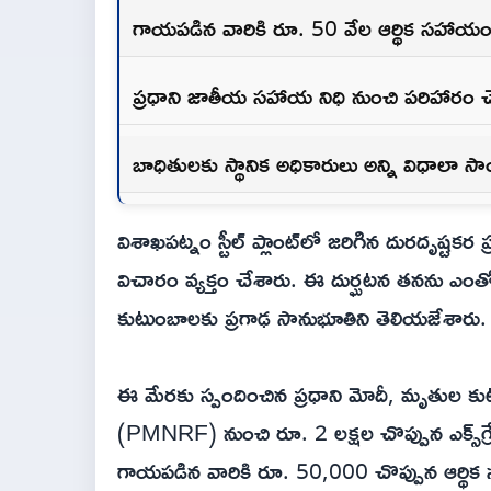
గాయపడిన వారికి రూ. 50 వేల ఆర్థిక సహాయ
ప్రధాని జాతీయ సహాయ నిధి నుంచి పరిహారం చెల
బాధితులకు స్థానిక అధికారులు అన్ని విధాలా సాయం
విశాఖపట్నం స్టీల్ ప్లాంట్‌లో జరిగిన దురదృష్టకర ప్ర
విచారం వ్యక్తం చేశారు. ఈ దుర్ఘటన తనను ఎంతో
కుటుంబాలకు ప్రగాఢ సానుభూతిని తెలియజేశారు.
ఈ మేరకు స్పందించిన ప్రధాని మోదీ, మృతుల క
(PMNRF) నుంచి రూ. 2 లక్షల చొప్పున ఎక్స్‌గ
గాయపడిన వారికి రూ. 50,000 చొప్పున ఆర్థిక సహ