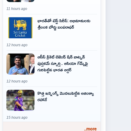
11 hours ago
భారత్‌తో టెస్ట్ సిరీస్: అభిమానులకు
శ్రీలంక బోర్డు బంపరాఫర్
12 hours ago
ఆసీస్ క్రికెట్ లెజెండ్ షేన్ వాట్సన్
పుస్తకమే స్ఫూర్తి.. ఆసియా గేమ్స్‌పై
గురిపెట్టిన భారత ఆర్చర్
12 hours ago
కొత్త ఇన్నింగ్స్ మొదలుపెట్టిన అజింక్యా
రహానే
15 hours ago
..more