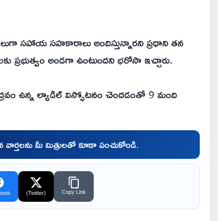
ధాలుగా సహాయ సహకారాలు అందిస్తున్నారని ప్రధాని తన
ులకు ప్రభుత్వం అండగా ఉంటుందని భరోసా ఇచ్చారు.
ు ద్రవం ఉన్న ల్యాడిల్ విస్ఫోటనం చెందడంతో 9 మంది
చిన వార్తలను మీ మిత్రులతో కూడా పంచుకోండి.
Copy Link
book
(Twitter)