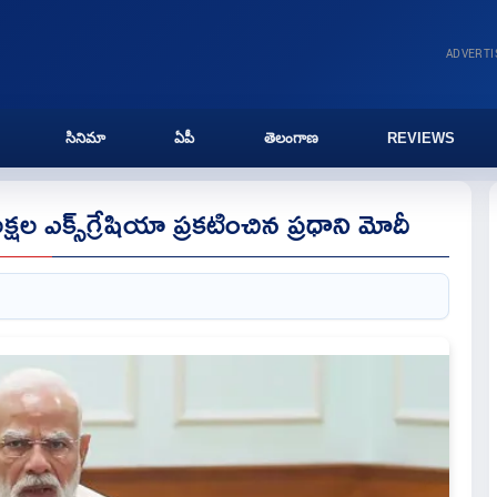
ADVERT
సినిమా
ఏపీ
తెలంగాణ
REVIEWS
క్షల ఎక్స్‌గ్రేషియా ప్రకటించిన ప్రధాని మోదీ