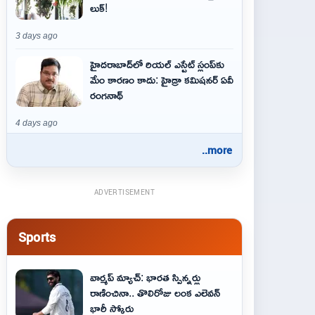
లుక్!
3 days ago
హైదరాబాద్‌లో రియల్ ఎస్టేట్ స్లంప్‌కు
మేం కారణం కాదు: హైడ్రా కమిషనర్ ఏవీ
రంగనాథ్
4 days ago
..more
ADVERTISEMENT
Sports
వార్మప్ మ్యాచ్: భారత స్పిన్నర్లు
రాణించినా.. తొలిరోజు లంక ఎలెవన్
భారీ స్కోరు