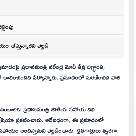
ం
్లింపు
 చేస్తున్నారని వెల్లడి
మాదంపై ప్రధానమంత్రి నరేంద్ర మోదీ తీవ్ర దిగ్భ్రాంతి,
 బాధించిందని పేర్కొన్నారు. ప్రమాదంలో మరణించిన వారి
ుటుంబాలకు ప్రధానమంత్రి జాతీయ సహాయ నిధి
్రేషియా ప్రకటించారు. అదేవిధంగా, ఈ ప్రమాదంలో
ాయం అందిస్తామని వెల్లడించారు. క్షతగాత్రులు త్వరగా