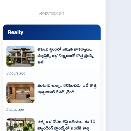
ADVERTISEMENT
Realty
తక్కువ స్థలంలో ఎక్కువ సౌకర్యాలు..
డ్యూప్లెక్స్ ఇళ్ల నిర్మాణంలో కొత్త ట్రెండ్స్
ఇవే!
8 hours ago
వంటగది ఉన్నా.. కనిపించదు! ఇదే కొత్త
'ఇన్విజిబుల్ కిచెన్' ట్రెండ్
2 days ago
చిన్న ఇళ్ల కోసం బెస్ట్ ఐడియా.. ఈ 10
హ్యాంగింగ్ ప్లాంట్స్‌తో ఇంటికి కొత్త