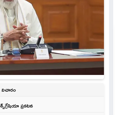
్ర విచారం
్‌గ్రేషియా ప్రకటన