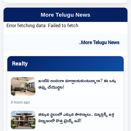
More Telugu News
Error fetching data: Failed to fetch
..More Telugu News
Realty
ఇంటిని అందంగా మార్చాలనుకుంటున్నారా? ఈ ఒక్క
తప్పు చేయొద్దట!
9 hours ago
తక్కువ స్థలంలో ఎక్కువ సౌకర్యాలు.. డ్యూప్లెక్స్ ఇళ్ల
నిర్మాణంలో కొత్త ట్రెండ్స్ ఇవే!