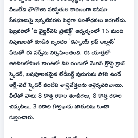
వీలులేని భౌగోళిక పరిస్థితుల కారణంగా లిసిమా
పీఠభూమిపై ఇప్పటివరకు పెద్దగా పరిశోధనలు జరగలేదు.
ఫిబ్రవరిలో 'ది వైల్డర్‌నెస్ ప్రాజెక్ట్' ఆధ్వర్యంలో 16 మంది
నిపుణులతో కూడిన బృందం 'కస్సాయ్ లైఫ్ అట్లాస్'
పేరుతో ఈ సర్వేను నిర్వహించింది. ఈ యాత్రలో
అతినీలలోహిత కాంతిలో నీలి రంగులో మెరిసే క్రౌన్డ్ క్రాబ్
స్పైడర్, విషపూరితమైన లేడీబర్డ్ పురుగును పోలి ఉండే
ఆర్బ్-వెబ్ స్పైడర్ వంటివి శాస్త్రవేత్తలను ఆశ్చర్యపరిచాయి.
వీటితో పాటు 8 కొత్త రకాల తూనీగలు, 8 కొత్త రకాల
చిమ్మటలు, 3 రకాల గొల్లభామ జాతులను కూడా
గుర్తించారు.