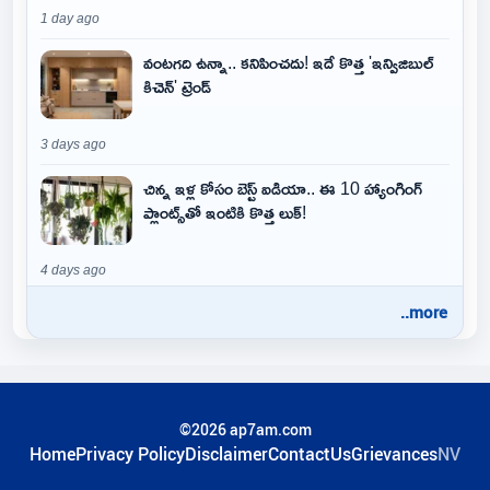
1 day ago
వంటగది ఉన్నా.. కనిపించదు! ఇదే కొత్త 'ఇన్విజిబుల్
కిచెన్' ట్రెండ్
3 days ago
చిన్న ఇళ్ల కోసం బెస్ట్ ఐడియా.. ఈ 10 హ్యాంగింగ్
ప్లాంట్స్‌తో ఇంటికి కొత్త లుక్!
4 days ago
..more
©2026 ap7am.com
Home
Privacy Policy
Disclaimer
ContactUs
Grievances
NV