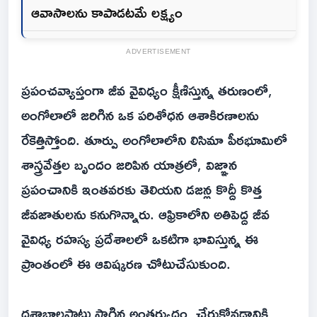
ఆవాసాలను కాపాడటమే లక్ష్యం
ADVERTISEMENT
ప్రపంచవ్యాప్తంగా జీవ వైవిధ్యం క్షీణిస్తున్న తరుణంలో,
అంగోలాలో జరిగిన ఒక పరిశోధన ఆశాకిరణాలను
రేకెత్తిస్తోంది. తూర్పు అంగోలాలోని లిసిమా పీఠభూమిలో
శాస్త్రవేత్తల బృందం జరిపిన యాత్రలో, విజ్ఞాన
ప్రపంచానికి ఇంతవరకు తెలియని డజన్ల కొద్దీ కొత్త
జీవజాతులను కనుగొన్నారు. ఆఫ్రికాలోని అతిపెద్ద జీవ
వైవిధ్య రహస్య ప్రదేశాలలో ఒకటిగా భావిస్తున్న ఈ
ప్రాంతంలో ఈ ఆవిష్కరణ చోటుచేసుకుంది.
దశాబ్దాలపాటు సాగిన అంతర్యుద్ధం, చేరుకోవడానికి