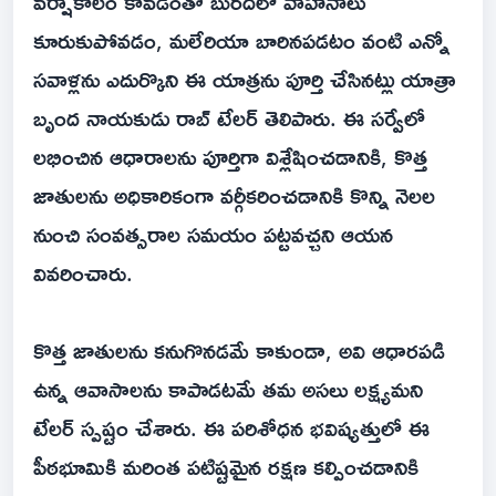
వర్షాకాలం కావడంతో బురదలో వాహనాలు
కూరుకుపోవడం, మలేరియా బారినపడటం వంటి ఎన్నో
సవాళ్లను ఎదుర్కొని ఈ యాత్రను పూర్తి చేసినట్లు యాత్రా
బృంద నాయకుడు రాబ్ టేలర్ తెలిపారు. ఈ సర్వేలో
లభించిన ఆధారాలను పూర్తిగా విశ్లేషించడానికి, కొత్త
జాతులను అధికారికంగా వర్గీకరించడానికి కొన్ని నెలల
నుంచి సంవత్సరాల సమయం పట్టవచ్చని ఆయన
వివరించారు.
కొత్త జాతులను కనుగొనడమే కాకుండా, అవి ఆధారపడి
ఉన్న ఆవాసాలను కాపాడటమే తమ అసలు లక్ష్యమని
టేలర్ స్పష్టం చేశారు. ఈ పరిశోధన భవిష్యత్తులో ఈ
పీఠభూమికి మరింత పటిష్టమైన రక్షణ కల్పించడానికి