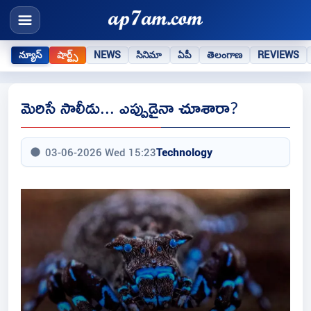
న్యూస్
షార్ట్స్
NEWS
సినిమా
ఏపీ
తెలంగాణ
REVIEWS
మెరిసే సాలీడు... ఎప్పుడైనా చూశారా?
03-06-2026 Wed 15:23
Technology