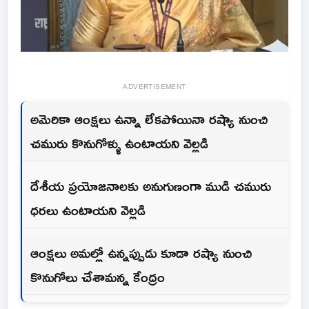
ADVERTISEMENT
అమెరికా ఆంక్షలు ఉన్నా లేకపోయినా రష్యా నుంచి
చమురు కొనుగోళ్ళు ఉంటాయని వెల్లడి
దేశీయ ప్రయోజనాలకు అనుగుణంగా ముడి చమురు
ధరలు ఉంటాయని వెల్లడి
ఆంక్షలు అమల్లో ఉన్నప్పుడు కూడా రష్యా నుంచి
కొనుగోలు చేశామన్న కేంద్రం