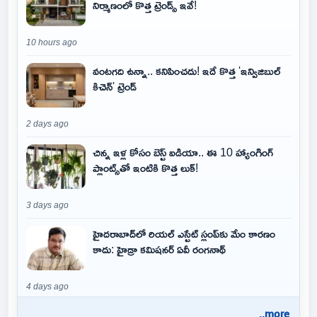
నిర్మాణంలో కొత్త ట్రెండ్స్ ఇవే!
10 hours ago
వంటగది ఉన్నా.. కనిపించదు! ఇదే కొత్త 'ఇన్విజిబుల్
కిచెన్' ట్రెండ్
2 days ago
చిన్న ఇళ్ల కోసం బెస్ట్ ఐడియా.. ఈ 10 హ్యాంగింగ్
ప్లాంట్స్‌తో ఇంటికి కొత్త లుక్!
3 days ago
హైదరాబాద్‌లో రియల్ ఎస్టేట్ స్లంప్‌కు మేం కారణం
కాదు: హైడ్రా కమిషనర్ ఏవీ రంగనాథ్
4 days ago
..more