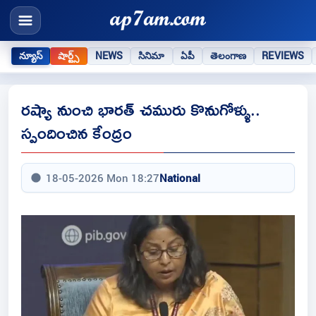
న్యూస్
షార్ట్స్
NEWS
సినిమా
ఏపీ
తెలంగాణ
REVIEWS
రష్యా నుంచి భారత్ చమురు కొనుగోళ్ళు..
స్పందించిన కేంద్రం
18-05-2026 Mon 18:27
National