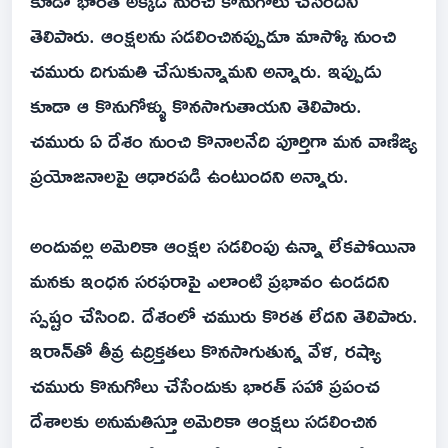
కూడా భారత్ అక్కడి నుంచి కొనుగోలు చేసిందని
తెలిపారు. ఆంక్షలను సడలించినప్పుడూ మాస్కో నుంచి
చమురు దిగుమతి చేసుకున్నామని అన్నారు. ఇప్పుడు
కూడా ఆ కొనుగోళ్ళు కొనసాగుతాయని తెలిపారు.
చమురు ఏ దేశం నుంచి కొనాలనేది పూర్తిగా మన వాణిజ్య
ప్రయోజనాలపై ఆధారపడి ఉంటుందని అన్నారు.
అందువల్ల అమెరికా ఆంక్షల సడలింపు ఉన్నా లేకపోయినా
మనకు ఇంధన సరఫరాపై ఎలాంటి ప్రభావం ఉండదని
స్పష్టం చేసింది. దేశంలో చమురు కొరత లేదని తెలిపారు.
ఇరాన్‌తో తీవ్ర ఉద్రిక్తతలు కొనసాగుతున్న వేళ, రష్యా
చమురు కొనుగోలు చేసేందుకు భారత్ సహా ప్రపంచ
దేశాలకు అనుమతిస్తూ అమెరికా ఆంక్షలు సడలించిన