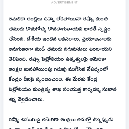
ADVERTISEMENT
అమెరికా ఆంక్షలు ఉన్నా లేకపోయినా రష్యా నుంచి
చమురు కొనుగోళ్ళు కొనసాగుతాయని భారత్ స్పష్టం
చేసింది. దేశీయ ఇంధన అవసరాలు, ప్రయోజనాలకు
అనుగుణంగా ముడి చమురు దిగుమతులు ఉంటాయని
తెలిపింది. రష్యా పెట్రోలియం ఉత్పత్తులపై అమెరికా
ఆంక్షల మినహాయింపు గడువు ముగిసిన నేపథ్యంలో
కేంద్రం దీనిపై స్పందించింది. ఈ మేరకు కేంద్ర
పెట్రోలియం మంత్రిత్వ శాఖ సంయుక్త కార్యదర్శి సుజాత
శర్మ వెల్లడించారు.
రష్యా చమురుపై అమెరికా ఆంక్షలు అమల్లో ఉన్నప్పుడు