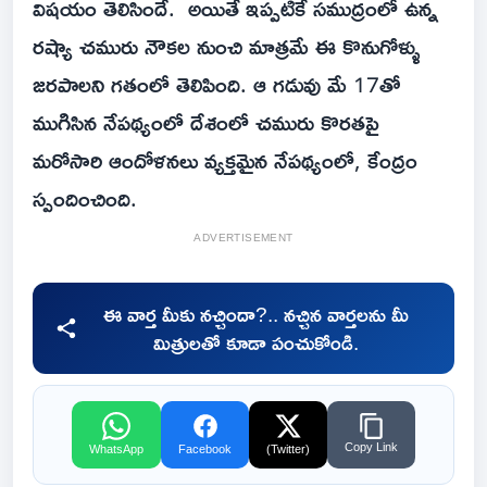
విషయం తెలిసిందే. అయితే ఇప్పటికే సముద్రంలో ఉన్న
రష్యా చమురు నౌకల నుంచి మాత్రమే ఈ కొనుగోళ్ళు
జరపాలని గతంలో తెలిపింది. ఆ గడువు మే 17తో
ముగిసిన నేపథ్యంలో దేశంలో చమురు కొరతపై
మరోసారి ఆందోళనలు వ్యక్తమైన నేపథ్యంలో, కేంద్రం
స్పందించింది.
ADVERTISEMENT
ఈ వార్త మీకు నచ్చిందా?.. నచ్చిన వార్తలను మీ
మిత్రులతో కూడా పంచుకోండి.
Copy Link
WhatsApp
Facebook
(Twitter)