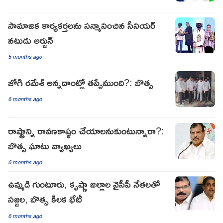
సామాజిక కార్యకర్తలను సన్మానించిన సీనియర్
నటుడు అర్జున్
5 months ago
జోగి రమేశ్ అన్నదాంట్లో తప్పేముంది?: బొత్స
6 months ago
రాష్ట్రాన్ని రావణకాష్ఠం చేయాలనుకుంటున్నారా?:
బొత్స ఘాటు వ్యాఖ్యలు
6 months ago
ఉమ్మడి గుంటూరు, కృష్ణా జిల్లాల వైసీపీ నేతలతో
సజ్జల, బొత్స కీలక భేటీ
6 months ago