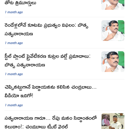
తోట త్రిమూర్తులు
1 month ago
రెండేళ్లలోనే కూటమి ప్రభుత్వం విఫలం: బొత్స
సత్యనారాయణ
1 month ago
స్టీల్‌ ప్లాంట్ ప్రైవేటీకరణ కుట్రల వల్లే ప్రమాదాలు:
బొత్స సత్యనారాయణ
1 month ago
చెప్పినట్టుగానే పెద్దాయనను కలిసిన చంద్రబాబు...
వీడియో ఇదిగో!
1 month ago
సత్యనారాయణ గారూ... రేపు మనం సిద్ధాంతంలో
కలుద్దాం!: చంద్రబాబు ట్వీట్ వైరల్