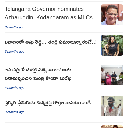
Telangana Governor nominates
Azharuddin, Kodandaram as MLCs
3 months ago
వివాదంలో అషు రెడ్డి... తండ్రి ఏమంటున్నారంటే..!
3 months ago
ఆసుపత్రిలో దుశర్ల సత్యనారాయణను
పరామర్శించిన మంత్రి కొండా సురేఖ
3 months ago
ప్రకృతి ప్రేమికుడు దుశ్శర్లపై గొర్రెల కాపరుల దాడి
3 months ago