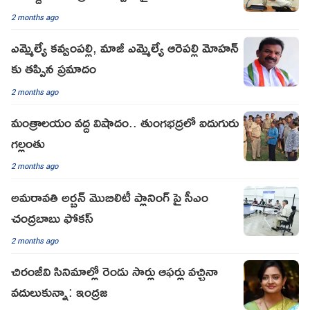
2 months ago
ఎమ్మెల్యే కవ్వంపల్లి, మాజీ ఎమ్మెల్యే ఆరెపల్లి మోహన్
కు తప్పిన ప్రమాదం
2 months ago
మంత్రాలయం వద్ద విషాదం.. తుంగభద్రలో ఐదుగురు
గల్లంతు
2 months ago
అమరావతి అర్బన్ మొబిలిటీ ప్లానింగ్ పై సీఎం
చంద్రబాబు ఫోకస్
2 months ago
చిరంజీవి సినిమాల్లో రెండు సార్లు ఆఫర్లు వచ్చినా
వదులుకున్నా: ఇంద్రజ