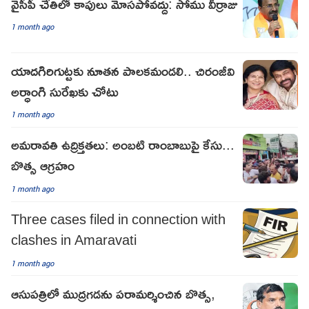
వైసీపీ చేతిలో కాపులు మోసపోవద్దు: సోము వీర్రాజు
1 month ago
యాదగిరిగుట్టకు నూతన పాలకమండలి.. చిరంజీవి
అర్ధాంగి సురేఖకు చోటు
1 month ago
అమరావతి ఉద్రిక్తతలు: అంబటి రాంబాబుపై కేసు...
బొత్స ఆగ్రహం
1 month ago
Three cases filed in connection with
clashes in Amaravati
1 month ago
ఆసుపత్రిలో ముద్రగడను పరామర్శించిన బొత్స,