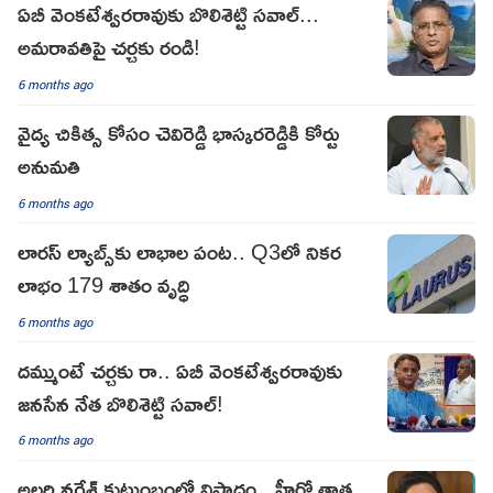
ఏబీ వెంకటేశ్వరరావుకు బొలిశెట్టి సవాల్...
అమరావతిపై చర్చకు రండి!
6 months ago
వైద్య చికిత్స కోసం చెవిరెడ్డి భాస్కరరెడ్డికి కోర్టు
అనుమతి
6 months ago
లారస్ ల్యాబ్స్‌కు లాభాల పంట.. Q3లో నికర
లాభం 179 శాతం వృద్ధి
6 months ago
దమ్ముంటే చర్చకు రా.. ఏబీ వెంకటేశ్వరరావుకు
జనసేన నేత బొలిశెట్టి సవాల్!
6 months ago
అల్లరి నరేశ్‌ కుటుంబంలో విషాదం.. హీరో తాత