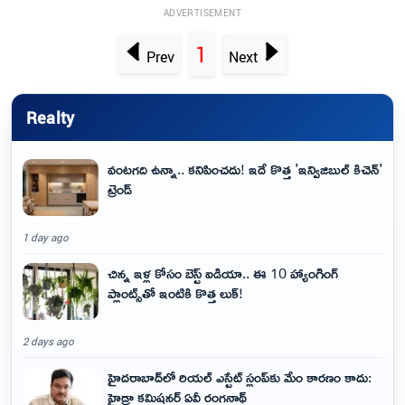
ADVERTISEMENT
1
Prev
Next
Realty
వంటగది ఉన్నా.. కనిపించదు! ఇదే కొత్త 'ఇన్విజిబుల్ కిచెన్'
ట్రెండ్
1 day ago
చిన్న ఇళ్ల కోసం బెస్ట్ ఐడియా.. ఈ 10 హ్యాంగింగ్
ప్లాంట్స్‌తో ఇంటికి కొత్త లుక్!
2 days ago
హైదరాబాద్‌లో రియల్ ఎస్టేట్ స్లంప్‌కు మేం కారణం కాదు:
హైడ్రా కమిషనర్ ఏవీ రంగనాథ్