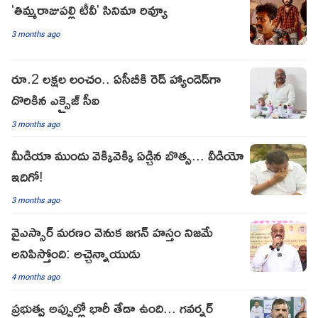
'తిమ్మరాజుపల్లి టీవీ' సినిమా రివ్యూ
3 months ago
రూ.2 లక్షల లంచం.. ఏసీబీకి రెడ్ హ్యాండెడ్‌గా
దొరికిన‌ ఎక్సైజ్ సీఐ
3 months ago
మీడియా ముందు వెక్కివెక్కి ఏడ్చిన బొత్స... వీడియో
ఇదిగో!
3 months ago
వైఎస్సార్ మరణం వెనుక జగన్ హస్తం నిజమే
అనిపిస్తోంది: అచ్చెన్నాయుడు
4 months ago
ప్రభుత్వ అప్పుల్లో భారీ తేడా ఉంది... గవర్నర్‌