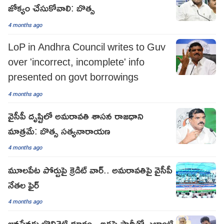
జోక్యం చేసుకోవాలి: బొత్స
4 months ago
LoP in Andhra Council writes to Guv
over 'incorrect, incomplete' info
presented on govt borrowings
4 months ago
వైసీపీ దృష్టిలో అమరావతి శాసన రాజధాని
మాత్రమే: బొత్స సత్యనారాయణ
4 months ago
మూలపేట పోర్టుపై క్రెడిట్ వార్.. అమరావతిపై వైసీపీ
నేతల ఫైర్
4 months ago
జనసేనకు బొలిశెట్టి దూరం.. ఇకపై పార్టీతో ఎలాంటి