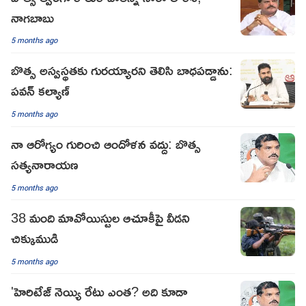
నాగబాబు
5 months ago
బొత్స అస్వస్థతకు గురయ్యారని తెలిసి బాధపడ్డాను:
పవన్ కల్యాణ్
5 months ago
నా ఆరోగ్యం గురించి ఆందోళన వద్దు: బొత్స
సత్యనారాయణ
5 months ago
38 మంది మావోయిస్టుల ఆచూకీపై వీడని
చిక్కుముడి
5 months ago
'హెరిటేజ్ నెయ్యి రేటు ఎంత? అది కూడా