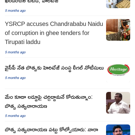
ఖండించిన టీటీడీ, హెరిటేజ్
5 months ago
YSRCP accuses Chandrababu Naidu
of corruption in ghee tenders for
Tirupati laddu
5 months ago
వైసీపీ నేత బొత్సకు హెరిటేజ్ సంస్థ లీగల్ నోటీసులు
5 months ago
మేం కూడా లడ్డూపై చర్చిద్దామనే కోరుతున్నాం:
బొత్స సత్యనారాయణ
5 months ago
బొత్స సత్యనారాయణ పట్టు కోల్పోయారు: నారా