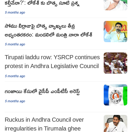
కల్తీనేనా?': లోకేశ్ కు బొత్స సూటి ప్రశ్న
5 months ago
సోము వీర్రాజుపై బొత్స వ్యాఖ్యలు తీవ్ర
అభ్యంతరకరం: మండలిలో మంత్రి నారా లోకేశ్
5 months ago
Tirupati laddu row: YSRCP continues
protest in Andhra Legislative Council
5 months ago
గంజాయి కేసులో వైసీపీ ఎంపీటీసీ అరెస్ట్
5 months ago
Ruckus in Andhra Council over
irregularities in Tirumala ghee