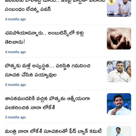
సంబంధం లేదన్న పవన్
4 months ago
చనిపోయాడన్నారు.. అంబులెన్స్‌లో కళ్లు
తెరిచాడు!
4 months ago
బొత్సకు మళ్లీ అస్వస్థత... పరిస్థితి గమనించి
సూచన చేసిన పయ్యావుల
5 months ago
శాసనమండలికి వచ్చిన బొత్సను ఆత్మీయంగా
పలకరించిన నారా లోకేశ్
5 months ago
మంత్రి నారా లోకేశ్ సూచనలతో ఫీడ్ బ్యాక్ కమిటీ