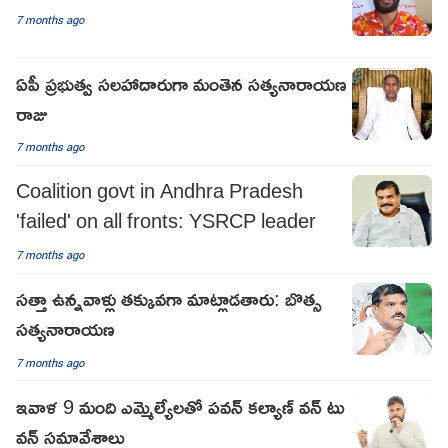
7 months ago
ఏపీ ప్రభుత్వ సలహాదారుగా మంతెన సత్యనారాయణ
రాజు
7 months ago
Coalition govt in Andhra Pradesh
'failed' on all fronts: YSRCP leader
7 months ago
సత్తా ఉన్నవాళ్లు తక్కువగా మాట్లాడతారు: బొత్స
సత్యనారాయణ
7 months ago
ఇవాళ 9 మంది ఎమ్మెల్యేలతో పవన్ కల్యాణ్ వన్ టు
వన్ సమావేశాలు