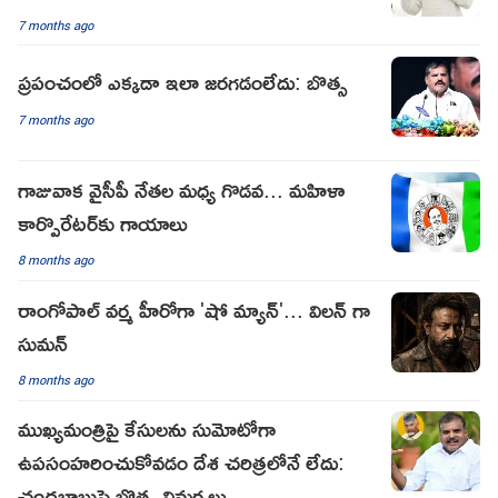
7 months ago
ప్రపంచంలో ఎక్కడా ఇలా జరగడంలేదు: బొత్స
7 months ago
గాజువాక వైసీపీ నేతల మధ్య గొడవ... మహిళా
కార్పొరేటర్‌కు గాయాలు
8 months ago
రాంగోపాల్ వర్మ హీరోగా 'షో మ్యాన్'... విలన్ గా
సుమన్
8 months ago
ముఖ్యమంత్రిపై కేసులను సుమోటోగా
ఉపసంహరించుకోవడం దేశ చరిత్రలోనే లేదు:
చంద్రబాబుపై బొత్స విమర్శలు