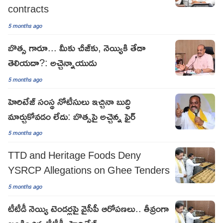
contracts
5 months ago
బొత్స గారూ... మీకు చీజ్‌కు, నెయ్యికి తేడా
తెలియదా?: అచ్చెన్నాయుడు
5 months ago
హెరిటేజ్ సంస్థ నోటీసులు ఇచ్చినా బుద్ధి
మార్చుకోవడం లేదు: బొత్సపై అచ్చెన్న ఫైర్
5 months ago
TTD and Heritage Foods Deny
YSRCP Allegations on Ghee Tenders
5 months ago
టీటీడీ నెయ్యి టెండర్లపై వైసీపీ ఆరోపణలు.. తీవ్రంగా