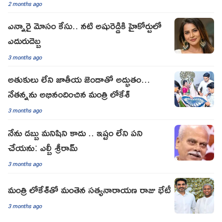
2 months ago
ఎన్నారై మోసం కేసు.. నటి అషురెడ్డికి హైకోర్టులో
ఎదురుదెబ్బ
3 months ago
అతుకులు లేని జాతీయ జెండాతో అద్భుతం...
నేతన్నను అభినందించిన మంత్రి లోకేశ్
3 months ago
నేను డబ్బు మనిషిని కాదు .. ఇష్టం లేని పని
చేయను: ఎల్బీ శ్రీరామ్
3 months ago
మంత్రి లోకేశ్‌తో మంతెన సత్యనారాయణ రాజు భేటీ
3 months ago