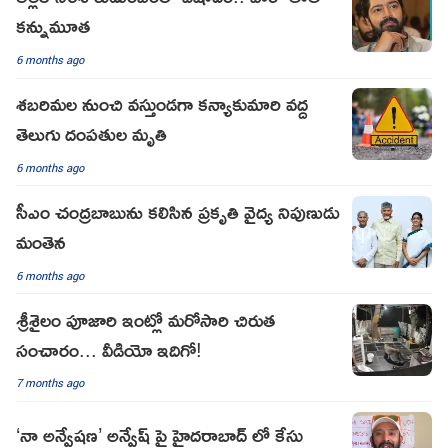
కన్నుమూత
6 months ago
శబరిమల నుంచి వస్తుండగా కన్యాకుమారి వద్ద
తెలుగు దంపతుల మృతి
6 months ago
సీఎం చంద్రబాబును కలిసిన ప్రకృతి వైద్య నిపుణుడు
మంతెన
6 months ago
శ్రీశైలం పూజారి ఇంట్లో మరోసారి చిరుత
సంచారం... వీడియో ఇదిగో!
7 months ago
‘నా అన్వేషణ’ అన్వేష్ పై హైదరాబాద్ లో కేసు