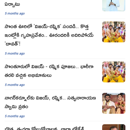
ఏర్పాటు
5 months ago
సొంత ఊరిలో 'విజయ్-రష్మిక' సందడి.. కొత్త
ఇంట్లోకి గృహప్రవేశం.. ఊరందరికీ అదిరిపోయే
'దావత్'!
5 months ago
సొంతూరులో విజయ్ - రష్మిక పూజలు.. భారీగా
తరలి వచ్చిన అభిమానులు
5 months ago
నాగర్‌కర్నూల్‌కు విజయ్, రష్మిక.. సత్యనారాయణ
స్వామి వ్రతం
5 months ago
బొత్స త్వరగా కోలుకోవాలన్న నారా లోకేశ్,