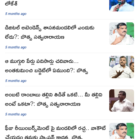
లోకేశ్
5 months ago
డిజిటల్ అటెండెన్స్ శాసనమండలిలో ఎందుకు
లేదు?: బొత్స సత్యనారాయణ
5 months ago
ఆ ముగ్గురి పేర్లు పదిసార్లు చదివారు...
అంతకుమించి బడ్జెట్‌లో ఏముంది?: బొత్స
5 months ago
అంబటి రాంబాబు తల్లిని తిడితే ఒకటి... మీ తల్లిని
అంటే ఒకటా?: బొత్స సత్యనారాయణ
5 months ago
ఫీజు రీయింబర్స్‌మెంట్ పై మండలిలో రచ్చ.. వాకౌట్
చేయడం తమకు ఫ్యాషన్ కాదన్న బొత్స