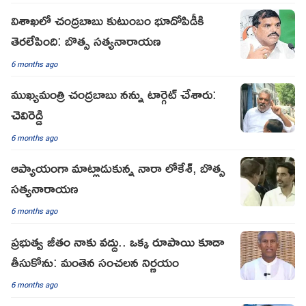
విశాఖలో చంద్రబాబు కుటుంబం భూదోపిడీకి
తెరలేపింది: బొత్స సత్యనారాయణ
6 months ago
ముఖ్యమంత్రి చంద్రబాబు నన్ను టార్గెట్‌ చేశారు:
చెవిరెడ్డి
6 months ago
ఆప్యాయంగా మాట్లాడుకున్న నారా లోకేశ్, బొత్స
సత్యనారాయణ
6 months ago
ప్రభుత్వ జీతం నాకు వద్దు.. ఒక్క రూపాయి కూడా
తీసుకోను: మంతెన సంచలన నిర్ణయం
6 months ago