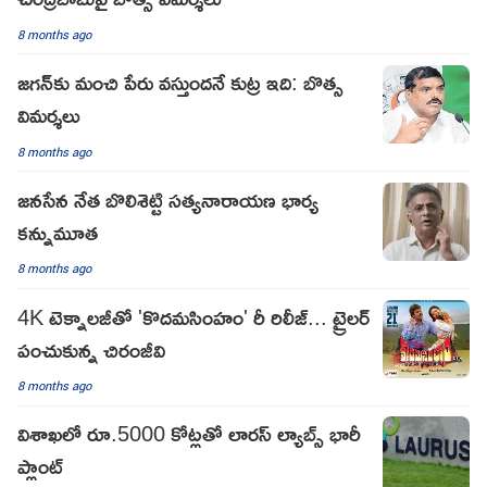
8 months ago
జగన్‌కు మంచి పేరు వస్తుందనే కుట్ర ఇది: బొత్స
విమర్శలు
8 months ago
జనసేన నేత బొలిశెట్టి సత్యనారాయణ భార్య
కన్నుమూత
8 months ago
4K టెక్నాలజీతో 'కొదమసింహం' రీ రిలీజ్... ట్రైలర్
పంచుకున్న చిరంజీవి
8 months ago
విశాఖలో రూ.5000 కోట్లతో లారస్ ల్యాబ్స్ భారీ
ప్లాంట్