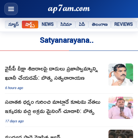
న్యూస్
షార్ట్స్
NEWS
సినిమా
ఏపీ
తెలంగాణ
REVIEWS
Satyanarayana..
వైసీపీ దీక్షా శిబిరాలపై దాడులు ప్రజాస్వామ్యాన్ని
ఖూనీ చేయడమే: బొత్స సత్యనారాయణ
6 hours ago
సనాతన ధర్మం గురించి మాట్లాడే కూటమి నేతలు
ఇక్కడకు వచ్చి అక్రమ మైనింగ్ చూడాలి: బొత్స
17 days ago
ముద్రగడ పాడె మోసిన జగన్