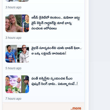
3 hours ago
ఆసీస్ క్రికెట్‌లో కలకలం.. మహిళా జట్టు
వైస్ కెప్టెన్ గార్డనర్‌పై మాజీ భార్య
సంచలన ఆరోపణలు
3 hours ago
వైభవ్‌ సూర్యవంశీని చూసి ధావన్‌ ఫిదా..
ఆ ఒక్క లక్షణమే కారణమట!
5 hours ago
పంత్ రిక్వెస్ట్‌కు స్పందించిన సీఎం
పుష్కర్ సింగ్ ధామి.. ఏమ‌న్నారంటే..!
7 hours ago
..more