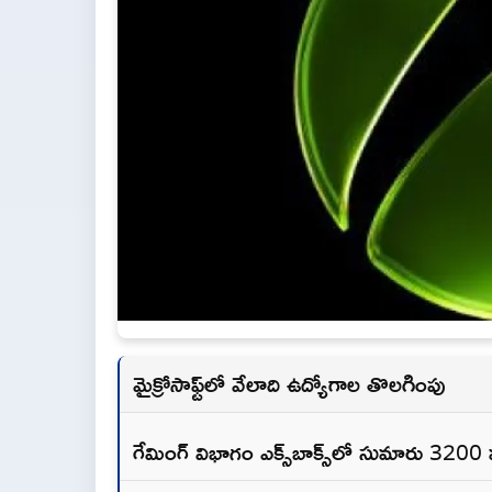
మైక్రోసాఫ్ట్‌లో వేలాది ఉద్యోగాల తొలగింపు
గేమింగ్ విభాగం ఎక్స్‌బాక్స్‌లో సుమారు 3200