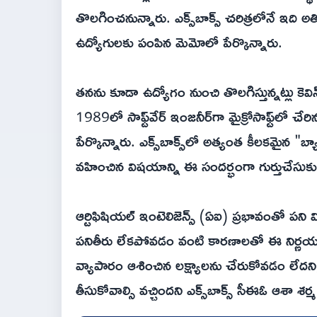
తొలగించనున్నారు. ఎక్స్‌బాక్స్ చరిత్రలోనే ఇది అత
ఉద్యోగులకు పంపిన మెమోలో పేర్కొన్నారు.
తనను కూడా ఉద్యోగం నుంచి తొలగిస్తున్నట్లు కెవిన్
1989లో సాఫ్ట్‌వేర్ ఇంజనీర్‌గా మైక్రోసాఫ్ట్‌‌లో
పేర్కొన్నారు. ఎక్స్‌బాక్స్‌లో అత్యంత కీలకమైన "బ
వహించిన విషయాన్ని ఈ సందర్భంగా గుర్తుచేసుకున
ఆర్టిఫిషియల్ ఇంటెలిజెన్స్ (ఏఐ) ప్రభావంతో పని 
పనితీరు లేకపోవడం వంటి కారణాలతో ఈ నిర్ణయం తీసు
వ్యాపారం ఆశించిన లక్ష్యాలను చేరుకోవడం లేదని,
తీసుకోవాల్సి వచ్చిందని ఎక్స్‌బాక్స్ సీఈఓ ఆశా శ