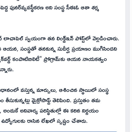
ిపెద్ద పునర్‌వ్యవస్థీకరణ అని సంస్థ సీఈఓ ఆశా శర్మ
 లాచాపెల్ స్వయంగా తన లింక్డ్‌ఇన్ పోస్ట్‌లో వెల్లడించారు.
 చేరిన ఆయన, సంస్థతో తనకున్న సుదీర్ఘ ప్రయాణం ముగిసిందని
్యాక్‌వర్డ్ కంపాటిబిలిటీ" ప్రోగ్రామ్‌కు ఆయన నాయకత్వం
్నారు.
విధానంలో వస్తున్న మార్పులు, ఆశించిన స్థాయిలో సంస్థ
కున్నట్లు మైక్రోసాఫ్ట్ తెలిపింది. ప్రస్తుతం తమ
 అందుకే అనివార్య పరిస్థితుల్లో ఈ కఠిన నిర్ణయం
ర్మ ఉద్యోగులకు రాసిన లేఖలో స్పష్టం చేశారు.