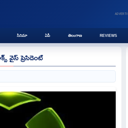
ADVERT
సినిమా
ఏపీ
తెలంగాణ
REVIEWS
్ వైస్ ప్రెసిడెంట్