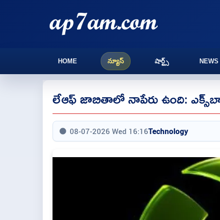
HOME
న్యూస్
షార్ట్స్
NEWS
లేఆఫ్ జాబితాలో నాపేరు ఉంది: ఎక్స్‌బాక్స
08-07-2026 Wed 16:16
Technology