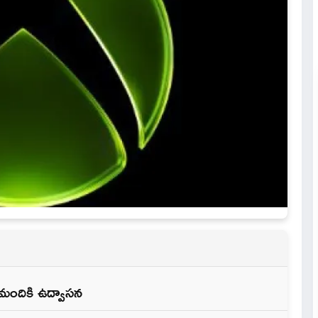
 మందికి ఉద్వాసన