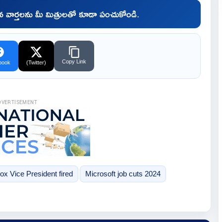
చిన వార్తలను మీ మిత్రులతో కూడా పంచుకోండి.
Copy Link
book
(Twitter)
DVERTISEMENT
ox Vice President fired
Microsoft job cuts 2024