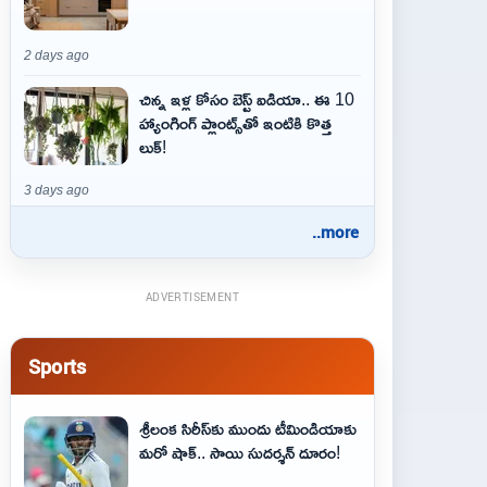
2 days ago
చిన్న ఇళ్ల కోసం బెస్ట్ ఐడియా.. ఈ 10
హ్యాంగింగ్ ప్లాంట్స్‌తో ఇంటికి కొత్త
లుక్!
3 days ago
..more
ADVERTISEMENT
Sports
శ్రీలంక సిరీస్‌కు ముందు టీమిండియాకు
మరో షాక్‌.. సాయి సుదర్శన్‌ దూరం!