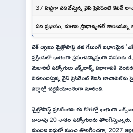
37 ఏళ్లుగా పనిచేస్తున్న వైస్ ప్రెసిడెంట్ కెవిన్
ఏఐ ప్రభావం, మారిన ప్రాధాన్యతలే కారణమన్న 
టెక్ దిగ్గజం మైక్రోసాఫ్ట్ తన గేమింగ్ విభాగమైన 'ఎక్
ప్రక్రియలో భాగంగా ప్రపంచవ్యాప్తంగా సుమారు
మెజారిటీ ఉద్యోగులు ఎక్స్‌బాక్స్ విభాగానికి చె
సేవలందిస్తున్న వైస్ ప్రెసిడెంట్ కెవిన్ లాచాపెల్‌
వర్గాల్లో చర్చనీయాంశంగా మారింది.
మైక్రోసాఫ్ట్ ప్రకటించిన ఈ కోతల్లో భాగంగా ఎక్స
దాదాపు 20 శాతం ఉద్యోగులను తొలగిస్తున్నారు.
మందిని విధుల్లో నుంచి తొలగించగా, 2027 ఆర్