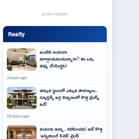
ADVERTISEMENT
Realty
ఇంటిని అందంగా
మార్చాలనుకుంటున్నారా? ఈ ఒక్క
తప్పు చేయొద్దట!
3 hours ago
తక్కువ స్థలంలో ఎక్కువ సౌకర్యాలు..
డ్యూప్లెక్స్ ఇళ్ల నిర్మాణంలో కొత్త ట్రెండ్స్
ఇవే!
19 hours ago
వంటగది ఉన్నా.. కనిపించదు! ఇదే కొత్త
'ఇన్విజిబుల్ కిచెన్' ట్రెండ్