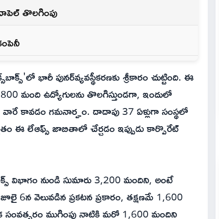
 లాచాపెల్ తొలగింపు
కంపెనీ
స్‌బాక్స్‌'లో భారీ పునర్‌వ్యవస్థీకరణకు శ్రీకారం చుట్టింది. ఈ
 4,800 మంది ఉద్యోగులను తొలగిస్తుండగా, ఇందులో
ందిన వారే కావడం గమనార్హం. దాదాపు 37 ఏళ్లుగా సంస్థలో
ను సైతం ఈ లేఆఫ్స్ జాబితాలో చేర్చడం ఇప్పుడు కార్పొరేట్
్‌బాక్స్ విభాగం నుండి సుమారు 3,200 మందిని, అంటే
 జూలై 6న వెలువడిన ప్రకటన ప్రకారం, తక్షణమే 1,600
థిక సంవత్సరం ముగింపు నాటికి మరో 1,600 మందిని