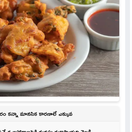
వసరం కన్నా మానసిక కారణాలే ఎక్కువ
త్యేక ఆహారాలపైకి మనసు మళ్లిస్తాయ‌ని వెల్ల‌డి