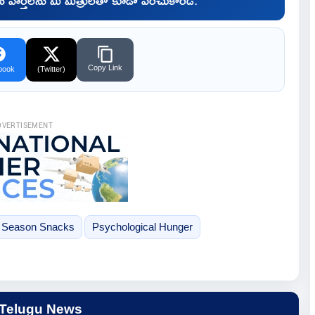
Copy Link
book
(Twitter)
DVERTISEMENT
 Season Snacks
Psychological Hunger
 Telugu News