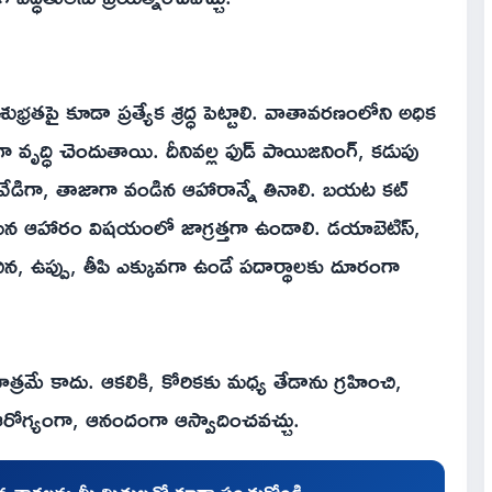
తపై కూడా ప్రత్యేక శ్రద్ధ పెట్టాలి. వాతావరణంలోని అధిక
ా వృద్ధి చెందుతాయి. దీనివల్ల ఫుడ్ పాయిజనింగ్, కడుపు
ు వేడిగా, తాజాగా వండిన ఆహారాన్నే తినాలి. బయట కట్
యిన ఆహారం విషయంలో జాగ్రత్తగా ఉండాలి. డయాబెటిస్,
ిన, ఉప్పు, తీపి ఎక్కువగా ఉండే పదార్థాలకు దూరంగా
రమే కాదు. ఆకలికి, కోరికకు మధ్య తేడాను గ్రహించి,
 ఆరోగ్యంగా, ఆనందంగా ఆస్వాదించవచ్చు.
చిన వార్తలను మీ మిత్రులతో కూడా పంచుకోండి.