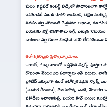
మనం ఇష్టపడే కంఫర్ట్ ఫుడ్స్‌లో సాధారణంగా కార్బో
ఆహారానికి మంచి రుచిని అందించి, తక్షణ సంతృప్తి
తినడం వల్ల శరీరానికి వెచ్చదనం లభించి, మానసిక
బయటకు వెళ్లే అవకాశాలు తగ్గి, ఎక్కువ సమయం ఇంట
కారణాల వల్ల కూడా నిజమైన ఆకలి లేకపోయినా ఏదో
ఆరోగ్యకరమైన ప్రత్యామ్నాయాలు
అయితే, వర్షాకాలంలో ఇష్టమైన స్నాక్స్ పూర్తిగా
రోజంతా వేయించిన పదార్థాలు తినే బదులు, వాటి
ప్రోటీన్ ఎక్కువగా ఉండే ఆరోగ్యకరమైన స్నాక్స
(తామర గింజలు), మొక్కజొన్న చాట్, మొలకల చాట్,
పకోడీలు తినాలనిపిస్తే, బయట కొనే బదులు ఇ
తక్కువగా వాడటానికి ఎయిర్-ఫ్రైయింగ్ లేదా బేకిం