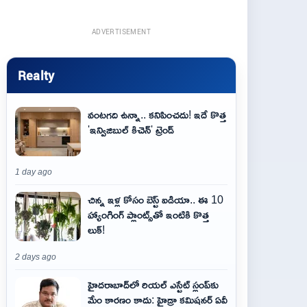
ADVERTISEMENT
Realty
వంటగది ఉన్నా.. కనిపించదు! ఇదే కొత్త
'ఇన్విజిబుల్ కిచెన్' ట్రెండ్
1 day ago
చిన్న ఇళ్ల కోసం బెస్ట్ ఐడియా.. ఈ 10
హ్యాంగింగ్ ప్లాంట్స్‌తో ఇంటికి కొత్త
లుక్!
2 days ago
హైదరాబాద్‌లో రియల్ ఎస్టేట్ స్లంప్‌కు
మేం కారణం కాదు: హైడ్రా కమిషనర్ ఏవీ