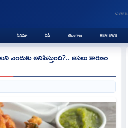
ADVERT
సినిమా
ఏపీ
తెలంగాణ
REVIEWS
ినాలని ఎందుకు అనిపిస్తుంది?.. అసలు కారణం