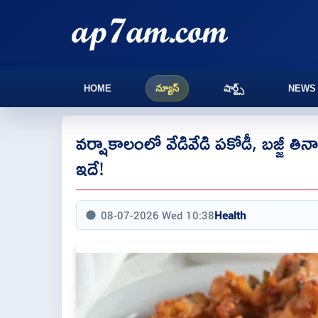
HOME
న్యూస్
షార్ట్స్
NEWS
వర్షాకాలంలో వేడివేడి పకోడీ, బజ్జీ త
ఇదే!
08-07-2026 Wed 10:38
Health