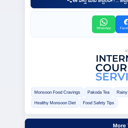
WhatsApp
Face
A
Monsoon Food Cravings
Pakoda Tea
Rainy
Healthy Monsoon Diet
Food Safety Tips
More