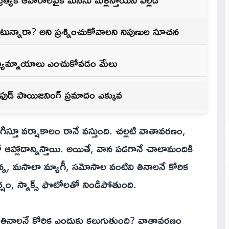
ున్నారా? అని ప్రశ్నించుకోవాలని నిపుణుల సూచన
్రత్యామ్నాయాలు ఎంచుకోవడం మేలు
ఫుడ్ పాయిజనింగ్ ప్రమాదం ఎక్కువ
తూ వర్షాకాలం రానే వస్తుంది. చల్లటి వాతావరణం,
ో ఆహ్లాదాన్నిస్తాయి. అయితే, వాన పడగానే చాలామందికి
జొన్న, మసాలా మ్యాగీ, సమోసాల వంటివి తినాలనే కోరిక
ం, స్నాక్స్ ఫొటోలతో నిండిపోతుంది.
 తినాలనే కోరిక ఎందుకు కలుగుతుంది? వాతావరణం