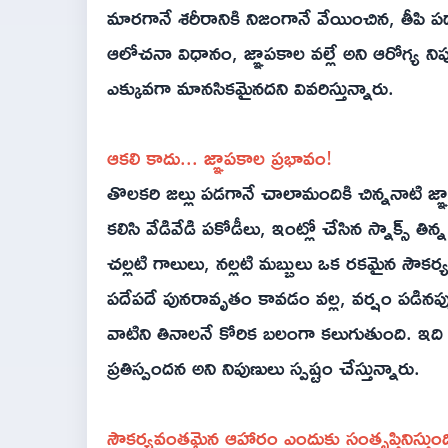
మారగానే శరీరానికి నిజంగానే వేయించిన, తీపి
ఆలోచనా విధానం, జ్ఞాపకాల వల్లే అని ఆరోగ్య ని
ఎక్కువగా మానసికమైనదని వివరిస్తున్నారు.
ఆకలి కాదు... జ్ఞాపకాల ప్రభావం!
తొలకరి జల్లు పడగానే చాలామందికి చిన్ననాటి జ్ఞాప
కలిసి వేడివేడి పకోడీలు, ఇంట్లో చేసిన స్నాక్స్ 
చల్లటి గాలులు, నల్లటి మబ్బులు ఒక రకమైన సౌకర
పదేపదే పునరావృతం కావడం వల్ల, వర్షం పడినప్పుడల
వాటిని తినాలనే కోరిక బలంగా కలుగుతుంది. ఇది
ప్రతిస్పందన అని నిపుణులు స్పష్టం చేస్తున్నారు.
సౌకర్యవంతమైన ఆహారం ఎందుకు సంతృప్తినిస్తుంద