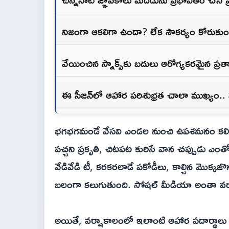
నిజంగా ఆకలిగా ఉందా? లేక సౌకర్యం కోరుకుంట
వేయించిన స్నాక్స్‌కు బదులు ఆరోగ్యకరమైన ప
ఈ సీజన్‌లో ఆహార పరిశుభ్రత చాలా ముఖ్యం.. 
భగభగమండే వేసవి ఎండల నుంచి ఉపశమనం కలిగిస్
పచ్చని ప్రకృతి, చిటపట కురిసే వాన చప్పుడు ఎంత
వేడివేడి టీ, కరకరలాడే పకోడీలు, కాల్చిన మొక్క
బలంగా కలుగుతుంది. సోషల్ మీడియా అంతా వర్ష
అయితే, వర్షాకాలంలో ఇలాంటి ఆహార పదార్థాలు