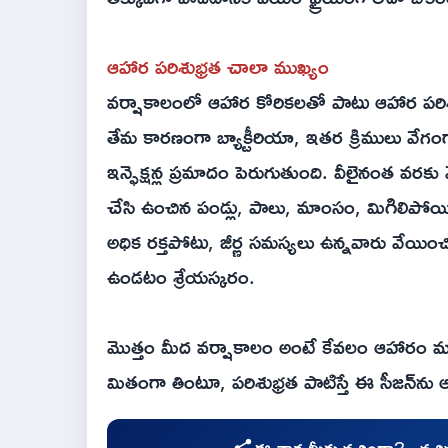
ఆహార పరిశుభ్రత చాలా ముఖ్యం
వర్షాకాలంలో ఆహార కోరికలతో పాటు ఆహార పరిశుభ్ర
తేమ కారణంగా బ్యాక్టీరియా, ఇతర క్రిములు వేగంగ
ఇన్ఫెక్షన్ల ప్రమాదం పెరుగుతుంది. వీలైనంత వరక
చేసి ఉంచిన పండ్లు, పాలు, మాంసం, మిగిలిపో
అధిక రక్తపోటు, జీర్ణ సమస్యలు ఉన్నవారు వేయించ
ఉండటం శ్రేయస్కరం.
మొత్తం మీద వర్షాకాలం అంటే కేవలం ఆహారం మాత్
మితంగా తింటూ, పరిశుభ్రత పాటిస్తే ఈ సీజన్‌ను
ఈ వార్త మీకు నచ్చిందా?.. నచ్