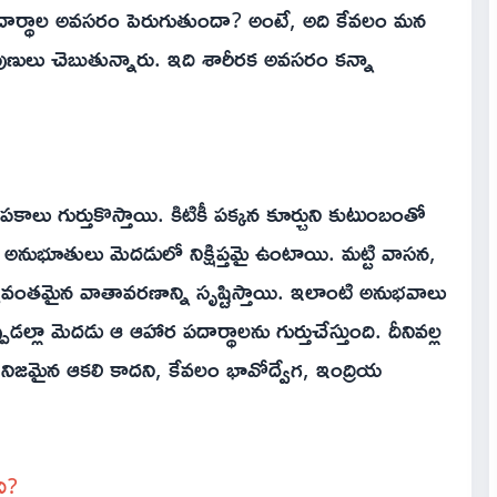
 పదార్థాల అవసరం పెరుగుతుందా? అంటే, అది కేవలం మన
పుణులు చెబుతున్నారు. ఇది శారీరక అవసరం కన్నా
కాలు గుర్తుకొస్తాయి. కిటికీ పక్కన కూర్చుని కుటుంబంతో
తిన్న అనుభూతులు మెదడులో నిక్షిప్తమై ఉంటాయి. మట్టి వాసన,
్యవంతమైన వాతావరణాన్ని సృష్టిస్తాయి. ఇలాంటి అనుభవాలు
్లా మెదడు ఆ ఆహార పదార్థాలను గుర్తుచేస్తుంది. దీనివల్ల
 నిజమైన ఆకలి కాదని, కేవలం భావోద్వేగ, ఇంద్రియ
ి?