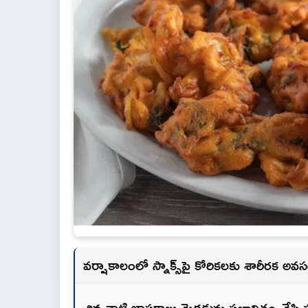
వర్షాకాలంలో స్నాక్స్‌పై కోరికలకు శారీరక అ
చిన్ననాటి జ్ఞాపకాలు మెదడును ప్రభావితం చేసి ప్ర