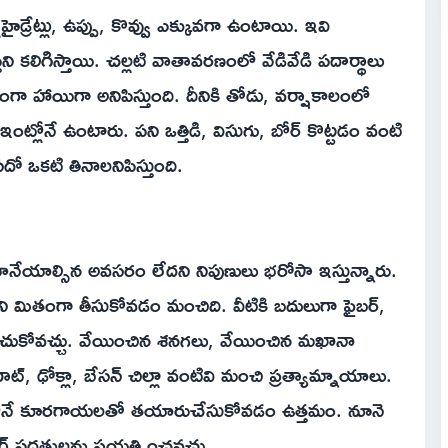
హైడ్రేట్లు, ఉప్పు, కొవ్వు ఎక్కువగా ఉంటాయి. ఇవి
ని కలిగిస్తాయి. చల్లటి వాతావరణంలో వేడివేడి పదార్థాలు
ంగా హాయిగా అనిపిస్తుంది. దీనికి తోడు, వర్షాకాలంలో
్లోనే ఉంటారు. పని ఒత్తిడి, విసుగు, బోర్ కొట్టడం వంటి
 ఒకటి తినాలనిపిస్తుంది.
 మానేయాల్సిన అవసరం లేదని నిపుణులు భరోసా ఇస్తున్నారు.
ని మితంగా తీసుకోవడం మంచిది. వీటికి బదులుగా ఫైబర్,
్ ఎంచుకోవచ్చు. వేయించిన శనగలు, వేయించిన మఖానా
 ఢోక్లా, బేసన్ చిల్లా వంటివి మంచి ప్రత్యామ్నాయాలు.
ంట్లోనే కూరగాయలతో తయారుచేసుకోవడం ఉత్తమం. నూనె
గ్ పద్ధతులను ప్రయత్నించవచ్చు.