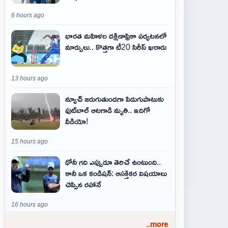
6 hours ago
భారత మహిళల దక్షిణాఫ్రికా పర్యటనలో
మార్పులు.. కొత్తగా టీ20 సిరీస్ ఖరారు
13 hours ago
మ్యాచ్ జరుగుతుండగా పిడుగుపాటుకు
ఫుట్‌బాల్ ఆటగాడి మృతి.. ఇదిగో
వీడియో!
15 hours ago
ధోనీ గది ఎప్పుడూ తెరిచే ఉంటుంది..
కానీ ఒక కండిషన్: ఆసక్తికర విషయాలు
చెప్పిన రహానే
16 hours ago
..more