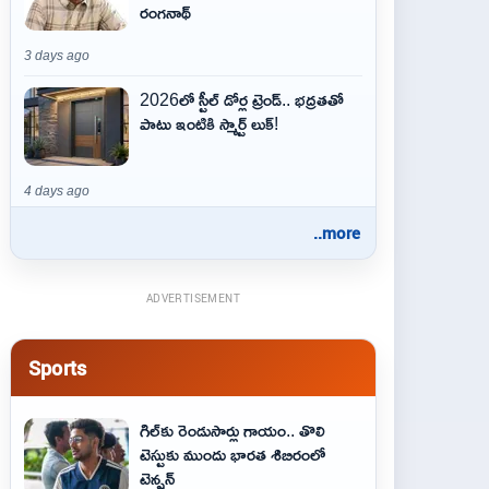
రంగనాథ్
3 days ago
2026లో స్టీల్ డోర్ల ట్రెండ్.. భద్రతతో
పాటు ఇంటికి స్మార్ట్ లుక్!
4 days ago
..more
ADVERTISEMENT
Sports
గిల్‌కు రెండుసార్లు గాయం.. తొలి
టెస్టుకు ముందు భారత శిబిరంలో
టెన్షన్