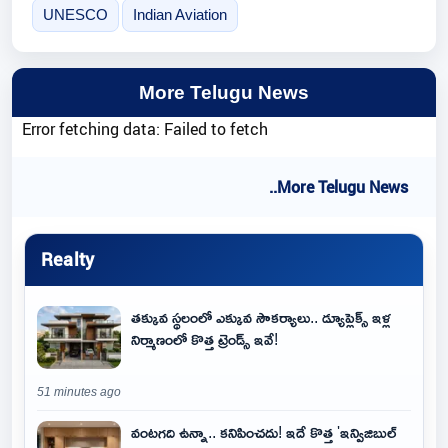
UNESCO
Indian Aviation
More Telugu News
Error fetching data: Failed to fetch
..More Telugu News
Realty
తక్కువ స్థలంలో ఎక్కువ సౌకర్యాలు.. డ్యూప్లెక్స్ ఇళ్ల
నిర్మాణంలో కొత్త ట్రెండ్స్ ఇవే!
51 minutes ago
వంటగది ఉన్నా.. కనిపించదు! ఇదే కొత్త 'ఇన్విజిబుల్