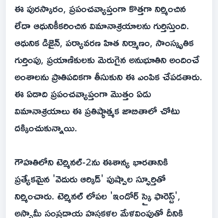
ఈ పురస్కారం, ప్రపంచవ్యాప్తంగా కొత్తగా నిర్మించిన
లేదా ఆధునికీకరించిన విమానాశ్రయాలను గుర్తిస్తుంది.
ఆధునిక డిజైన్, పర్యావరణ హిత నిర్మాణం, సాంస్కృతిక
గుర్తింపు, ప్రయాణికులకు మెరుగైన అనుభూతిని అందించే
అంశాలను ప్రాతిపదికగా తీసుకుని ఈ ఎంపిక చేపడతారు.
ఈ ఏడాది ప్రపంచవ్యాప్తంగా మొత్తం ఏడు
విమానాశ్రయాలు ఈ ప్రతిష్ఠాత్మక జాబితాలో చోటు
దక్కించుకున్నాయి.
గౌహతిలోని టెర్మినల్-2ను ఈశాన్య భారతానికి
ప్రత్యేకమైన 'వెదురు ఆర్కిడ్' పుష్పాల స్ఫూర్తితో
నిర్మించారు. టెర్మినల్ లోపల 'ఇండోర్ స్కై ఫారెస్ట్',
అస్సామీ సంప్రదాయ హస్తకళల మేళవింపుతో దీనికి