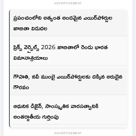
ADVERTISEMENT
ప్రపంచంలోని అత్యంత అందమైన ఎయిర్‌పోర్టుల
జాబితా విడుదల
ప్రిక్స్ వెర్సైల్స్ 2026 జాబితాలో రెండు భారత
విమానాశ్రయాలు
గౌహతి, నవీ ముంబై ఎయిర్‌పోర్టులకు దక్కిన అరుదైన
గౌరవం
ఆధునిక డిజైన్, సాంస్కృతిక వారసత్వానికి
అంతర్జాతీయ గుర్తింపు
ADVERTISEMENT