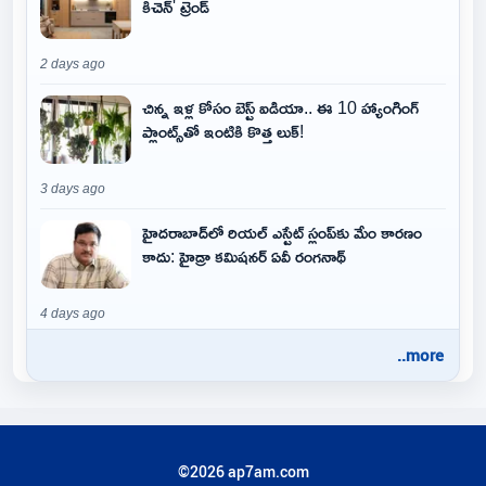
కిచెన్' ట్రెండ్
2 days ago
చిన్న ఇళ్ల కోసం బెస్ట్ ఐడియా.. ఈ 10 హ్యాంగింగ్
ప్లాంట్స్‌తో ఇంటికి కొత్త లుక్!
3 days ago
హైదరాబాద్‌లో రియల్ ఎస్టేట్ స్లంప్‌కు మేం కారణం
కాదు: హైడ్రా కమిషనర్ ఏవీ రంగనాథ్
4 days ago
..more
©2026 ap7am.com