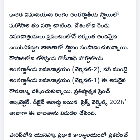
భారత విమానయాన రంగం అంతర్జాతీయ స్థాయిలో
మరోసారి తన సత్తా చాటింది. దేశంలోని రెండు
విమానాశ్రయాలు ప్రపంచంలోనే అత్యంత అందమైన
ఎయిర్‌పోర్టుల జాబితాలో స్థానం సంపాదించుకున్నాయి.
గౌహతిలోని లోక్‌ప్రియ గోపీనాథ్ బొర్దొలొయ్
అంతర్జాతీయ విమానాశ్రయం (టెర్మినల్-2), నవీ ముంబై
అంతర్జాతీయ విమానాశ్రయం (టెర్మినల్-1) ఈ అరుదైన
గౌరవాన్ని దక్కించుకున్నాయి. ప్రతిష్ఠాత్మక ఫ్రెంచ్
ఆర్కిటెక్చర్, డిజైన్ అవార్డు అయిన 'ప్రిక్స్ వెర్సైల్స్ 2026'
తాజాగా ఈ జాబితాను విడుదల చేసింది.
పారిస్‌లోని యునెస్కో ప్రధాన కార్యాలయంలో ప్రకటించే