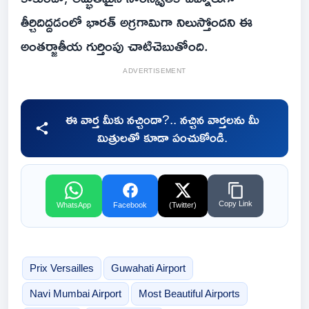
తీర్చిదిద్దడంలో భారత్ అగ్రగామిగా నిలుస్తోందని ఈ
అంతర్జాతీయ గుర్తింపు చాటిచెబుతోంది.
ADVERTISEMENT
ఈ వార్త మీకు నచ్చిందా?.. నచ్చిన వార్తలను మీ
మిత్రులతో కూడా పంచుకోండి.
Copy Link
WhatsApp
Facebook
(Twitter)
Prix Versailles
Guwahati Airport
Navi Mumbai Airport
Most Beautiful Airports