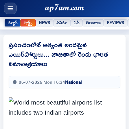
న్యూస్
షార్ట్స్
NEWS
సినిమా
ఏపీ
తెలంగాణ
REVIEWS
ప్రపంచంలోనే అత్యంత అందమైన
ఎయిర్‌పోర్టులు... జాబితాలో రెండు భారత
విమానాశ్రయాలు
06-07-2026 Mon 16:34
National