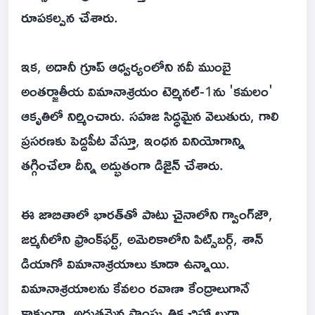
రూపకల్పన చేశారు.
ఇక, అదానీ గ్రూప్ ఆధ్వర్యంలోని నవీ ముంబై
అంతర్జాతీయ విమానాశ్రయం టెర్మినల్-1ను 'కమలం'
ఆకృతిలో నిర్మించారు. సహజ సిద్ధమైన వెలుతురు, గాలి
ప్రసరణకు పెద్దపీట వేస్తూ, ఇంధన వినియోగాన్ని
తగ్గించేలా దీన్ని అద్భుతంగా డిజైన్ చేశారు.
ఈ జాబితాలో భారత్‌తో పాటు చైనాలోని గ్వాంగ్‌జౌ,
జర్మనీలోని ఫ్రాంక్‌ఫర్ట్, అమెరికాలోని పిట్స్‌బర్గ్‌, శాన్
డియాగో విమానాశ్రయాలు కూడా ఉన్నాయి.
విమానాశ్రయాలను కేవలం రవాణా కేంద్రాలుగానే
కాకుండా, అద్భుతమైన సాంస్కృతిక చిహ్నాలుగా