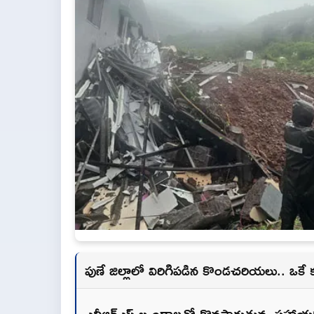
పుణే జిల్లాలో విరిగిపడిన కొండచరియలు.. ఒకే
ఎన్డీఆర్ఎఫ్ బృందాలతో కొనసాగుతున్న సహాయ