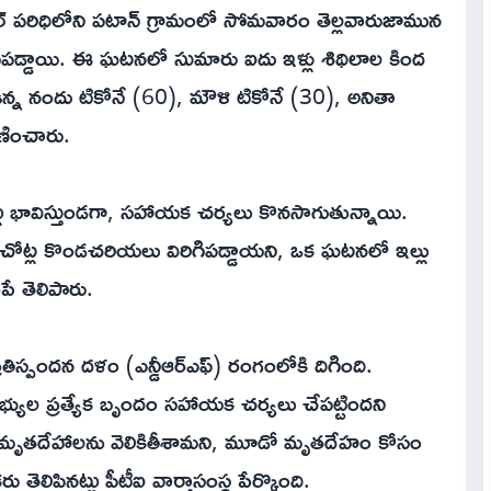
హసీల్ పరిధిలోని పటాన్ గ్రామంలో సోమవారం తెల్లవారుజామున
్డాయి. ఈ ఘటనలో సుమారు ఐదు ఇళ్లు శిథిలాల కింద
న నందు టికోనే (60), మౌళి టికోనే (30), అనితా
రణించారు.
్లు భావిస్తుండగా, సహాయక చర్యలు కొనసాగుతున్నాయి.
ు చోట్ల కొండచరియలు విరిగిపడ్డాయని, ఒక ఘటనలో ఇల్లు
ే తెలిపారు.
ిస్పందన దళం (ఎన్డీఆర్ఎఫ్) రంగంలోకి దిగింది.
్యుల ప్రత్యేక బృందం సహాయక చర్యలు చేపట్టిందని
ెండు మృతదేహాలను వెలికితీశామని, మూడో మృతదేహం కోసం
తెలిపినట్లు పీటీఐ వార్తాసంస్థ పేర్కొంది.