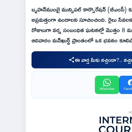
బృహన్‌ముంబై మున్సిపల్ కార్పొరేషన్ (బీఎంసీ) కూ
అప్రమత్తంగా ఉండాలని సూచించింది. రైలు సేవ
రోజులుగా వర్ష సంబంధిత ఘటనల్లో మొత్తం 8 మంది
ఆదివారం మన్‌ఖుర్ద్ ప్రాంతంలో ఒక భవనం కూల
ఈ వార్త మీకు నచ్చిందా?.. నచ్
WhatsApp
Face
A