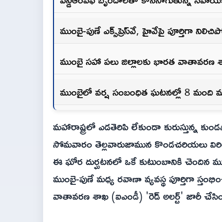
ముంబై-పుణే ఎక్స్‌ప్రెస్‌వే, హైవేపై పూర్తిగా ని
ముంబై సహా పలు జిల్లాలకు భారత వాతావరణ శాఖ
ముంబైలో వర్ష సంబంధిత ఘటనల్లో 8 మంది మ
మహారాష్ట్రలో ఎడతెరిపి లేకుండా కురుస్తున్న కుండ
సోమవారం తెల్లవారుజామున కొండచరియలు విరి
ఈ ఘోర దుర్ఘటనలో ఒకే కుటుంబానికి చెందిన ముగ
ముంబై-పుణే మధ్య రవాణా వ్యవస్థ పూర్తిగా స్తంభ
వాతావరణ శాఖ (ఐఎండీ) 'రెడ్ అలర్ట్' జారీ చేసిం