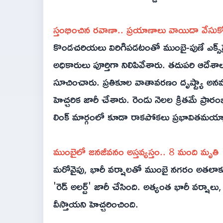
స్తంభించిన రవాణా.. ప్రయాణాలు వాయిదా వేస
కొండచరియలు విరిగిపడటంతో ముంబై-పుణే ఎక్స్‌
అధికారులు పూర్తిగా నిలిపివేశారు. తదుపరి ఆదేశా
సూచించారు. ప్రతికూల వాతావరణం దృష్ట్యా అ
హెచ్చరిక జారీ చేశారు. రెండు నెలల క్రితమే ప్రారంభ
లింక్ మార్గంలో కూడా రాకపోకలు ప్రభావితమయ్
ముంబైలో జనజీవనం అస్తవ్యస్తం.. 8 మంది మృతి
మరోవైపు, భారీ వర్షాలతో ముంబై నగరం అతలాకు
'రెడ్ అలర్ట్' జారీ చేసింది. అత్యంత భారీ వర్
వీస్తాయని హెచ్చరించింది.