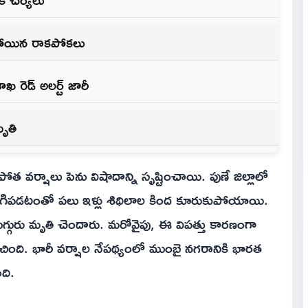
లిచిపోయిన రాకపోకలు
 రెడ్ అలర్ట్ జారీ
ృతి
పోత వర్షాలు పెను విషాదాన్ని సృష్టించాయి. పుణే జిల్లాలో
గిపడటంతో పలు ఇళ్లు శిథిలాల కింద కూరుకుపోయాయి.
్గురు మృతి చెందారు. మరోవైపు, ఈ విపత్తు కారణంగా
ించింది. భారీ వర్షాల నేపథ్యంలో ముంబై నగరానికి భారత
ది.