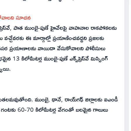
ుకోవాలని సూచన
ప్రెస్‌వే, పాత ముంబై-పుణే హైవేలపై వాహనాల రాకపోకలను
లు వచ్చేవరకు ఈ మార్గాల్లో ప్రయాణించవద్దని ప్రజలకు
నవసర ప్రయాణాలను వాయిదా వేసుకోవాలని పోలీసులు
మైన 13 కిలోమీటర్ల ముంబై-పుణే ఎక్స్‌ప్రెస్‌వే మిస్సింగ్
యాయి.
తలమవుతోంది. ముంబై, థానే, రాయ్‌గఢ్ జిల్లాలకు ఐఎండీ
షాలు, గంటకు 60-70 కిలోమీటర్ల వేగంతో బలమైన గాలులు