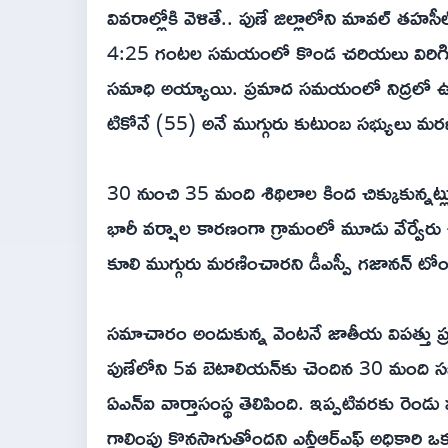
వివరాల్లోకి వెళితే.. పుణే జిల్లాలోని మావల్ త
4:25 గంటల సమయంలో కొండ చరియలు విరిగిపడ
సమాధి అయ్యాయి. ప్రమాద సమయంలో నిద్రలో ఉన్
టికోనే (55) అనే ముగ్గురు కుటుంబ సభ్యులు మ
30 నుంచి 35 మంది శిథిలాల కింద చిక్కుకున్నట
భారీ వర్షాల కారణంగా గ్రామంలో మూడు వేర్వేర
కూలి ముగ్గురు మరణించారని డీఎస్పీ గజానన్ టోంప
సమాచారం అందుకున్న వెంటనే జాతీయ విపత్తు ప్రత
పుణేలోని 5వ బెటాలియన్‌కు చెందిన 30 మంది సభ
ఏఎన్ఐ వార్తాసంస్థ తెలిపింది. ఇప్పటివరకు ర
గాలింపు కొనసాగుతోందని ఎన్డీఆర్ఎఫ్ అధికారి ఒకరు 