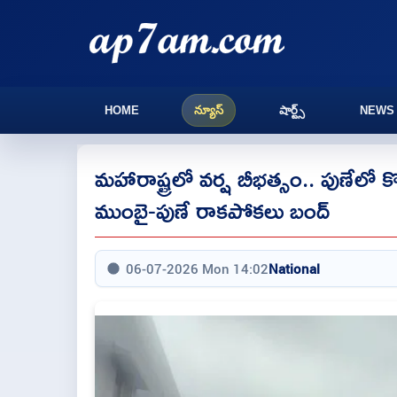
HOME
న్యూస్
షార్ట్స్
NEWS
మహారాష్ట్రలో వర్ష బీభత్సం.. పుణేలో 
ముంబై-పుణే రాకపోకలు బంద్
06-07-2026 Mon 14:02
National