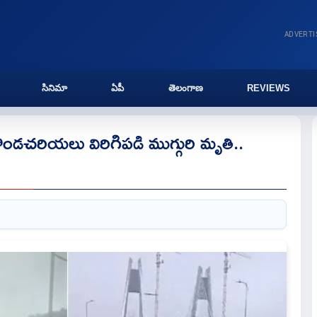
ADVERT
సినిమా
ఏపీ
తెలంగాణ
REVIEWS
కొండచరియలు విరిగిపడి ముగ్గురి మృతి..