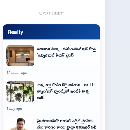
ADVERTISEMENT
Realty
వంటగది ఉన్నా.. కనిపించదు! ఇదే కొత్త
'ఇన్విజిబుల్ కిచెన్' ట్రెండ్
12 hours ago
చిన్న ఇళ్ల కోసం బెస్ట్ ఐడియా.. ఈ 10
హ్యాంగింగ్ ప్లాంట్స్‌తో ఇంటికి కొత్త
లుక్!
1 day ago
హైదరాబాద్‌లో రియల్ ఎస్టేట్ స్లంప్‌కు
మేం కారణం కాదు: హైడ్రా కమిషనర్ ఏవీ