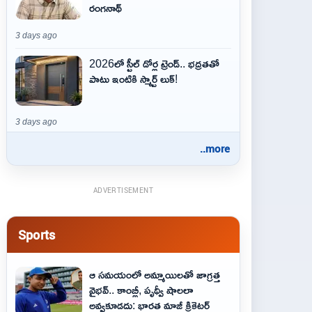
రంగనాథ్
3 days ago
2026లో స్టీల్ డోర్ల ట్రెండ్.. భద్రతతో
పాటు ఇంటికి స్మార్ట్ లుక్!
3 days ago
..more
ADVERTISEMENT
Sports
ఆ స‌మ‌యంలో అమ్మాయిల‌తో జాగ్ర‌త్త‌
వైభ‌వ్‌.. కాంబ్లీ, పృథ్వీ షాలలా
అవ్వ‌కూడ‌దు: భార‌త మాజీ క్రికెట‌ర్‌