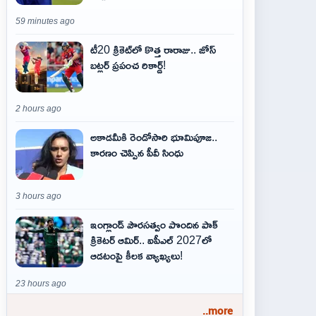
59 minutes ago
టీ20 క్రికెట్‌లో కొత్త రారాజు.. జోస్
బట్లర్ ప్ర‌పంచ రికార్డ్‌!
2 hours ago
అకాడమీకి రెండోసారి భూమిపూజ..
కారణం చెప్పిన పీవీ సింధు
3 hours ago
ఇంగ్లాండ్ పౌరసత్వం పొందిన పాక్
క్రికెటర్ ఆమిర్.. ఐపీఎల్ 2027లో
ఆడటంపై కీలక వ్యాఖ్యలు!
23 hours ago
..more