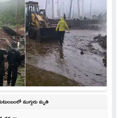
 కుటుంబంలో ముగ్గురు మృతి
క చర్యలు