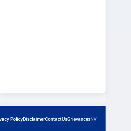
vacy Policy
Disclaimer
ContactUs
Grievances
NV