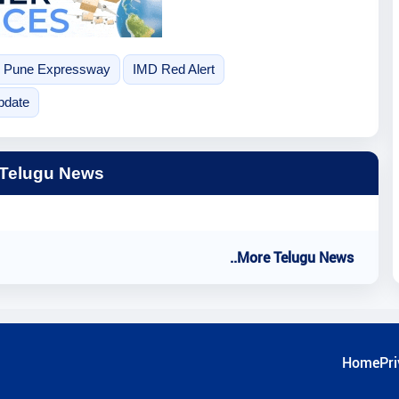
 Pune Expressway
IMD Red Alert
pdate
 Telugu News
..More Telugu News
Home
Pri