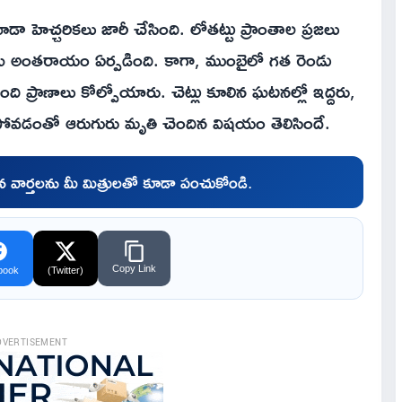
డా హెచ్చరికలు జారీ చేసింది. లోతట్టు ప్రాంతాల ప్రజలు
లకు అంతరాయం ఏర్పడింది. కాగా, ముంబైలో గత రెండు
 ప్రాణాలు కోల్పోయారు. చెట్లు కూలిన ఘటనల్లో ఇద్దరు,
ిపోవడంతో ఆరుగురు మృతి చెందిన విషయం తెలిసిందే.
చిన వార్తలను మీ మిత్రులతో కూడా పంచుకోండి.
Copy Link
book
(Twitter)
DVERTISEMENT