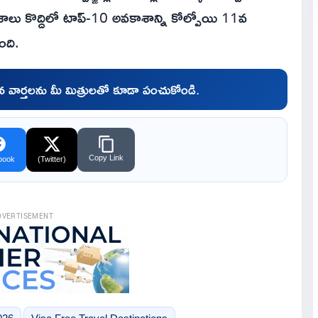
దేశాలు కొద్దిలో టాప్-10 అవకాశాన్ని కోల్పోయి 11వ
ంది.
చిన వార్తలను మీ మిత్రులతో కూడా పంచుకోండి.
Copy Link
book
(Twitter)
DVERTISEMENT