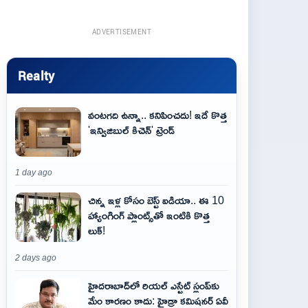
ADVERTISEMENT
Realty
వంటగది ఉన్నా.. కనిపించదు! ఇదే కొత్త
'ఇన్విజిబుల్ కిచెన్' ట్రెండ్
1 day ago
చిన్న ఇళ్ల కోసం బెస్ట్ ఐడియా.. ఈ 10
హ్యాంగింగ్ ప్లాంట్స్‌తో ఇంటికి కొత్త
లుక్!
2 days ago
హైదరాబాద్‌లో రియల్ ఎస్టేట్ స్లంప్‌కు
మేం కారణం కాదు: హైడ్రా కమిషనర్ ఏవీ