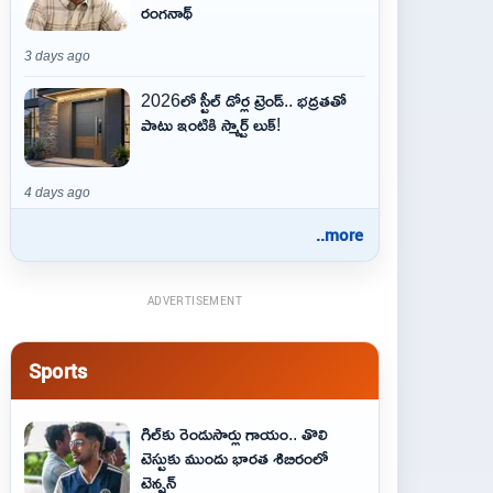
రంగనాథ్
3 days ago
2026లో స్టీల్ డోర్ల ట్రెండ్.. భద్రతతో
పాటు ఇంటికి స్మార్ట్ లుక్!
4 days ago
..more
ADVERTISEMENT
Sports
గిల్‌కు రెండుసార్లు గాయం.. తొలి
టెస్టుకు ముందు భారత శిబిరంలో
టెన్షన్