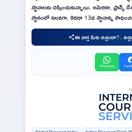
స్థానాలను దక్కించుకున్నాయి. అమెరికా, ఫ్రాన్స్ 
స్థానంలో నిలవగా, కెనడా 13వ స్థానాన్ని సాధించి
ఈ వార్త మీకు నచ్చిందా?.. నచ్
WhatsApp
Face
A