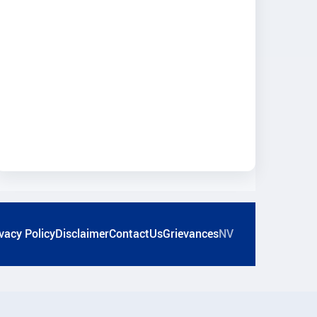
vacy Policy
Disclaimer
ContactUs
Grievances
NV