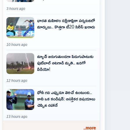
3 hours ago
భారత మహిళల దక్షిణాఫ్రికా పర్యటనలో
మార్పులు.. కొత్తగా టీ20 సిరీస్ ఖరారు
10 hours ago
మ్యాచ్ జరుగుతుండగా పిడుగుపాటుకు
ఫుట్‌బాల్ ఆటగాడి మృతి.. ఇదిగో
వీడియో!
12 hours ago
ధోనీ గది ఎప్పుడూ తెరిచే ఉంటుంది..
కానీ ఒక కండిషన్: ఆసక్తికర విషయాలు
చెప్పిన రహానే
13 hours ago
..more