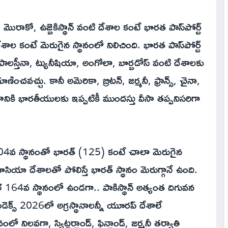
స్, మొరాకో, ఉజ్బెకిస్థాన్ వంటి దేశాల కంటే భారత పాస్‌పోర్ట్
 దేశాల కంటే మెరుగైన స్థానంలో నిలిచింది. భారత పాస్‌పోర్ట్
లస్తీనా, ట్యునీషియా, అంగోలా, బార్బడోస్ వంటి దేశాలకు
ించవచ్చు. కానీ అమెరికా, బ్రిటన్, జర్మనీ, ఫ్రాన్స్, చైనా,
ికి భారతీయులకు ఇప్పటికీ ముందస్తు వీసా తప్పనిసరిగా
 104వ స్థానంతో భారత్ (125) కంటే చాలా మెరుగైన
ిణాసియా దేశాలతో పోలిస్తే భారత్ స్థానం మెరుగ్గానే ఉంది.
ాల్ 164వ స్థానంలో ఉండగా.. పాకిస్థాన్ అత్యంత దిగువన
ఇండెక్స్ 2026లో అగ్రస్థానాలన్నీ యూరప్ దేశాలే
నిలవగా, స్విట్జర్లాండ్, ఫిన్లాండ్, జర్మనీ తర్వాతి