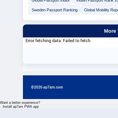
Global Passport Index
Indian Passport Rank 2
Sweden Passport Ranking
Global Mobility Rep
More
Error fetching data: Failed to fetch
©2026 ap7am.com
Want a better experience?
Install ap7am PWA app