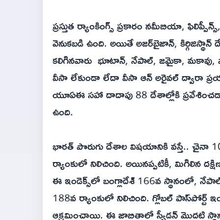
ప్రస్తుత ర్యాంకింగ్స్ ప్రకారం నమీబియా, ఫిలిప్పీన్
వెనుకబడి ఉంది. అయితే అజర్‌బైజాన్, కిర్గిజిస్థాన్
కలిగినవారు భూటాన్, నేపాల్, జమైకా, మకావు, పా
వీసా లేకుండా లేదా వీసా ఆన్ అరైవల్ ద్వారా ప్రయాణ
యూఏఈ సహా దాదాపు 88 దేశాల్లోకి ప్రవేశించడాన
ఉంది.
భారత్ పొరుగు దేశాల విషయానికి వస్తే.. చైనా
ర్యాంకులో నిలిచింది. అయినప్పటికీ, మిగిలిన దక్ష
ఈ ఇండెక్స్‌లో బంగ్లాదేశ్ 166వ స్థానంలో, నేప
188వ ర్యాంకులో నిలిచింది. గ్లోబల్ పాస్‌పోర్ట్ 
ఆక్రమించాయి. ఈ జాబితాలో స్వీడన్ మొదటి స్థానంలో 