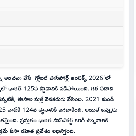
ి అంచనా వేసే 'గ్లోబల్ పాస్‌పోర్ట్ ఇండెక్స్ 2026'లో
్స్‌లో భారత్ 125వ స్థానానికి పడిపోయింది. గత ఏడాది
ప్పటికీ, ఈసారి మళ్లీ వెనకడుగు వేసింది. 2021 నుండి
నాటికి 124వ స్థానానికి ఎగబాకింది. అయితే ఇప్పుడు
ైంది. ప్రస్తుతం భారత పాస్‌పోర్ట్ కలిగి ఉన్నవారికి
రమే వీసా రహిత ప్రవేశం లభిస్తోంది.