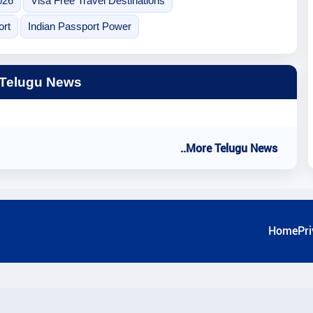
026
Visa Free Travel Destinations
ort
Indian Passport Power
 Telugu News
..More Telugu News
Home
Pri