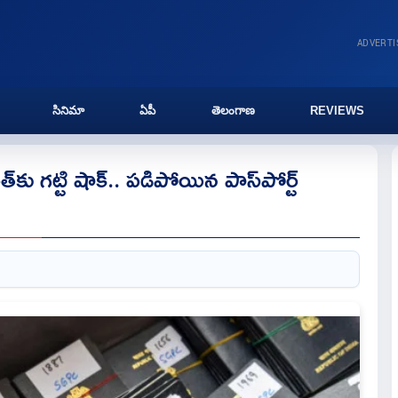
ADVERT
సినిమా
ఏపీ
తెలంగాణ
REVIEWS
త్‌కు గట్టి షాక్.. పడిపోయిన పాస్‌పోర్ట్