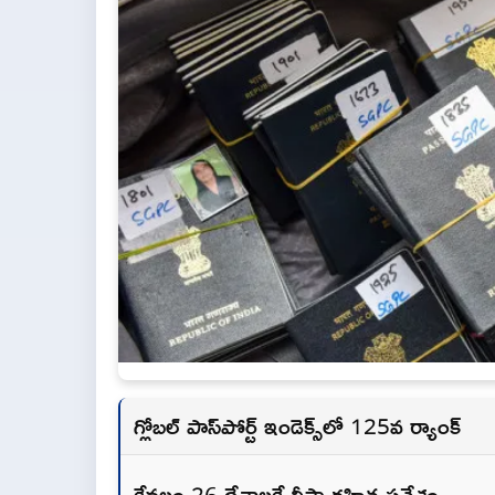
గ్లోబల్ పాస్‌పోర్ట్ ఇండెక్స్‌లో 125వ ర్యాంక్
కేవలం 26 దేశాలకే వీసా రహిత ప్రవేశం