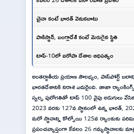
చైనా కంటే భారత్ వెనుకబాటు
పాకిస్థాన్, బంగ్లాదేశ్ కంటే మెరుగైన స్థితి
టాప్-10లో ఐరోపా దేశాల ఆధిపత్యం
అంతర్జాతీయ ప్రయాణ సౌలభ్యం, పాస్‌పోర్ట్ బలాన్న
భారతదేశానికి నిరాశ ఎదురైంది. తాజా ర్యాంకింగ
స్వల్ప పురోగతితో టాప్ 100 వైపు అడుగులు వేసిన
2023 వరకు 127వ స్థానంలో ఉన్న భారత్, 2025 
మరో స్థానాన్ని కోల్పోయి 125వ ర్యాంకుకు పరిమితమ
ప్రపంచవ్యాప్తంగా కేవలం 26 గమ్యస్థానాలకు మాత్