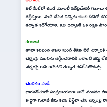
ఓట్ మీల్‌లో ఉండే యాంటీ ఇన్‌ఫ్లమేటరీ గుణాలు 
తగ్గిస్తాయి. పొడి చేసిన ఓట్స్‌ను చల్లని నీటిలో క
తర్వాత కడిగేయాలి. ఇది చర్మానికి ఒక రక్షణ పొరల
కలబంద
తాజా కలబంద ఆకుల నుండి తీసిన జెల్ చర్మానికి 
చర్మంపై మంటను తగ్గించడానికి ఎలాంటి జిడ్డు ల
చర్మంపై రాసి కాసేపటి తర్వాత కడిగేసుకోవచ్చు.
చందనం పొడి
భారతదేశంలో సంప్రదాయంగా వాడే చందనం పొడి చ
కొద్దిగా గులాబీ నీరు కలిపి పేస్ట్‌లా చేసి చర్మ