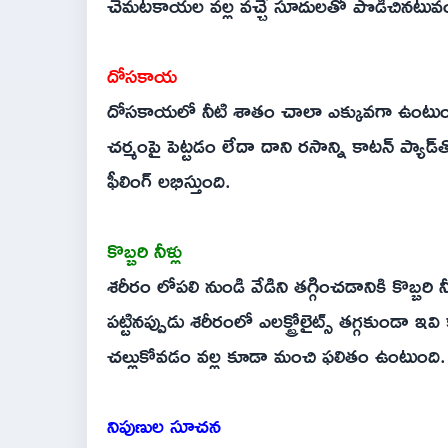
చెమటకాయల వల్ల వచ్చే సూదులతో పొడిచినటువం
దోసకాయ
దోసకాయలో నీటి శాతం చాలా ఎక్కువగా ఉంటుంది.
చర్మంపై పెట్టడం లేదా దాని రసాన్ని కాటన్ ప్యా
ఫీలింగ్ లభిస్తుంది.
కొబ్బరి నీళ్లు
శరీరం లోపలి నుండి వేడిని తగ్గించడానికి కొబ్బ
పట్టినప్పుడు శరీరంలో ఎలక్ట్రోలైట్స్ తగ్గకుండా ఇవ
చల్లుకోవడం వల్ల కూడా మంచి ఫలితం ఉంటుంది.
నిపుణుల సూచన