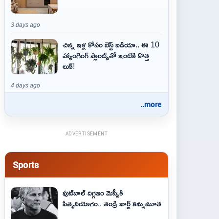
3 days ago
చిన్న ఇళ్ల కోసం బెస్ట్ ఐడియా.. ఈ 10
హ్యాంగింగ్ ప్లాంట్స్‌తో ఇంటికి కొత్త
లుక్!
4 days ago
..more
ADVERTISEMENT
Sports
ఫుట్‌బాల్ దిగ్గజం మెస్సీకి
పితృవియోగం.. తండ్రి జార్జ్ కన్నుమూత