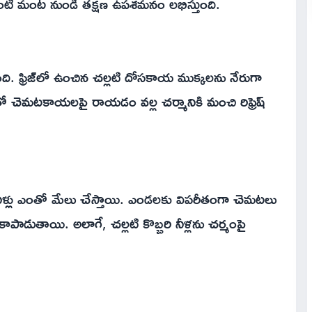
టి మంట నుండి తక్షణ ఉపశమనం లభిస్తుంది.
 ఫ్రిజ్‌లో ఉంచిన చల్లటి దోసకాయ ముక్కలను నేరుగా
డ్‌తో చెమటకాయలపై రాయడం వల్ల చర్మానికి మంచి రిఫ్రెష్
రి నీళ్లు ఎంతో మేలు చేస్తాయి. ఎండలకు విపరీతంగా చెమటలు
ి కాపాడుతాయి. అలాగే, చల్లటి కొబ్బరి నీళ్లను చర్మంపై