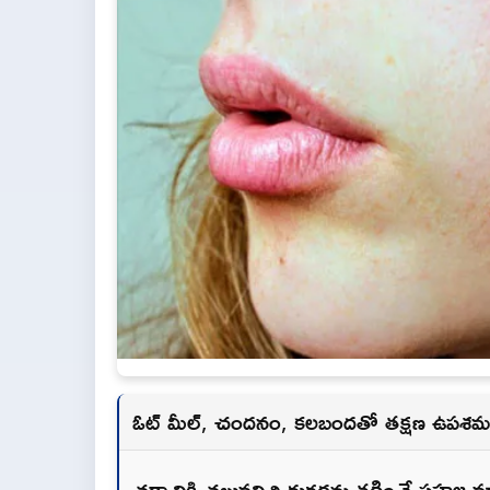
ఓట్ మీల్, చందనం, కలబందతో తక్షణ ఉపశ
చర్మానికి చలువనిచ్చి దురదను తగ్గించే సహజ మా