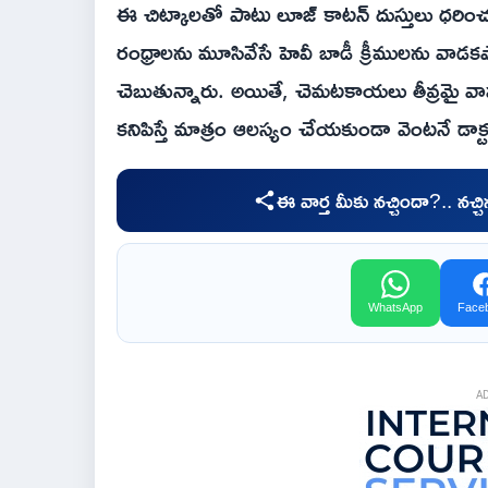
ఈ చిట్కాలతో పాటు లూజ్ కాటన్ దుస్తులు ధరి
రంధ్రాలను మూసివేసే హెవీ బాడీ క్రీములను వాడక
చెబుతున్నారు. అయితే, చెమటకాయలు తీవ్రమై వా
కనిపిస్తే మాత్రం ఆలస్యం చేయకుండా వెంటనే డాక్
ఈ వార్త మీకు నచ్చిందా?.. నచ్
WhatsApp
Face
A