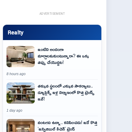
ADVERTISEMENT
Realty
ఇంటిని అందంగా
మార్చాలనుకుంటున్నారా? ఈ ఒక్క
తప్పు చేయొద్దట!
8 hours ago
తక్కువ స్థలంలో ఎక్కువ సౌకర్యాలు..
డ్యూప్లెక్స్ ఇళ్ల నిర్మాణంలో కొత్త ట్రెండ్స్
ఇవే!
1 day ago
వంటగది ఉన్నా.. కనిపించదు! ఇదే కొత్త
'ఇన్విజిబుల్ కిచెన్' ట్రెండ్