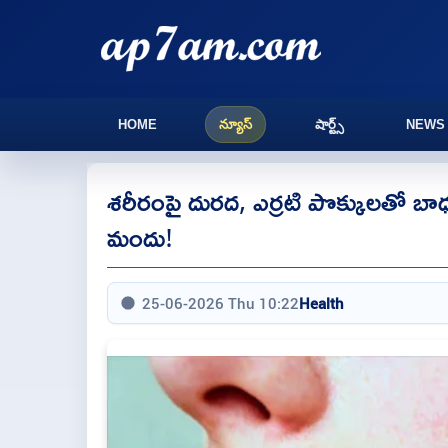
HOME
న్యూస్
షార్ట్స్
NEWS
శరీరంపై దురద, ఎర్రటి పొక్కులతో బాధ
మందు!
25-06-2026 Thu 10:22
Health