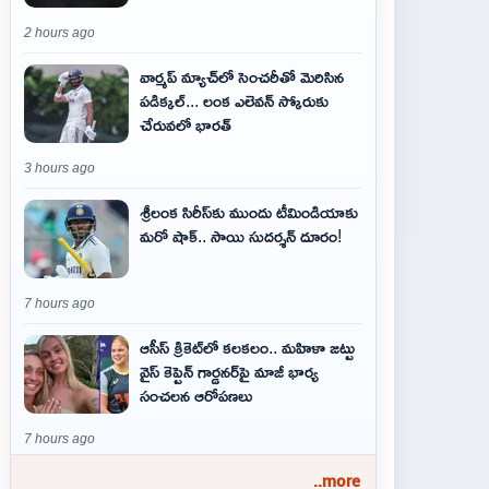
2 hours ago
వార్మప్ మ్యాచ్‌లో సెంచరీతో మెరిసిన
పడిక్కల్... లంక ఎలెవన్ స్కోరుకు
చేరువలో భారత్
3 hours ago
శ్రీలంక సిరీస్‌కు ముందు టీమిండియాకు
మరో షాక్‌.. సాయి సుదర్శన్‌ దూరం!
7 hours ago
ఆసీస్ క్రికెట్‌లో కలకలం.. మహిళా జట్టు
వైస్ కెప్టెన్ గార్డనర్‌పై మాజీ భార్య
సంచలన ఆరోపణలు
7 hours ago
..more