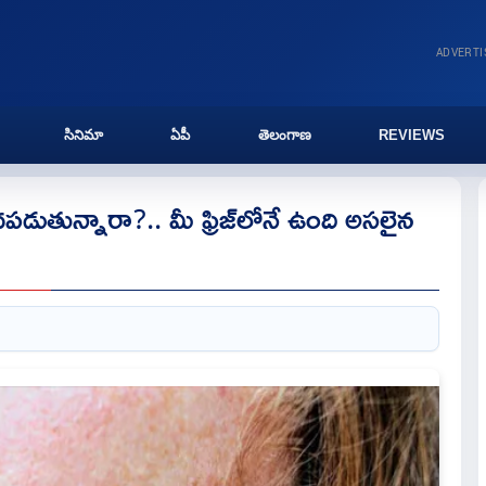
ADVERT
సినిమా
ఏపీ
తెలంగాణ
REVIEWS
పడుతున్నారా?.. మీ ఫ్రిజ్‌లోనే ఉంది అసలైన