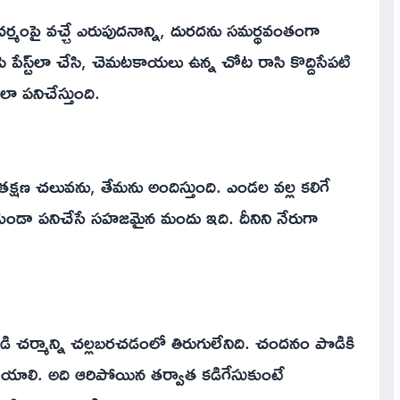
చర్మంపై వచ్చే ఎరుపుదనాన్ని, దురదను సమర్థవంతంగా
లిపి పేస్ట్‌లా చేసి, చెమటకాయలు ఉన్న చోట రాసి కొద్దిసేపటి
ా పనిచేస్తుంది.
తక్షణ చలువను, తేమను అందిస్తుంది. ఎండల వల్ల కలిగే
ేకుండా పనిచేసే సహజమైన మందు ఇది. దీనిని నేరుగా
ర్మాన్ని చల్లబరచడంలో తిరుగులేనిది. చందనం పొడికి
ంపై రాయాలి. అది ఆరిపోయిన తర్వాత కడిగేసుకుంటే