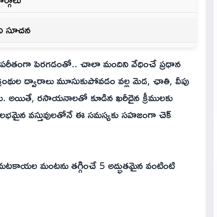
లని సూచన
 విపరీతంగా పెరగడంతో.. చాలా మందిని వేధించే ప్రధాన
ంథుల ద్వారాలు మూసుకుపోవడం వల్ల మెడ, ఛాతి, వీపు
యి. అయితే, రసాయనాలతో కూడిన ఖరీదైన క్రీములకు
ని సులభమైన వస్తువులతోనే ఈ సమస్యకు సహజంగా చెక్
ి, చెమటకాయల మంటను తగ్గించే 5 అద్భుతమైన వంటింటి