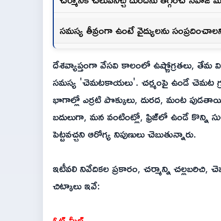
సమస్య తీవ్రంగా ఉంటే వైద్యులను సంప్రదించా
దేశవ్యాప్తంగా వేసవి కాలంలో ఉష్ణోగ్రతలు, తేమ
సమస్య 'చెమటకాయలు'. చర్మంపై ఉండే చెమట గ్ర
భాగాల్లో ఎర్రటి పొక్కులు, దురద, మంట పుడతా
బదులుగా, మన వంటింట్లో, ఫ్రిజ్‌లో ఉండే కొన్
పెట్టవచ్చని ఆరోగ్య నిపుణులు చెబుతున్నారు.
ఇటీవలి నివేదికల ప్రకారం, చర్మాన్ని చల్లబరిచ
చిట్కాలు ఇవే:
ఓట్ మీల్