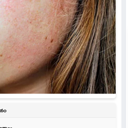
మనం
ర్గాలు