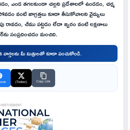
ంచడం, ఎండ తగలకుండా చల్లని ప్రదేశాలలో ఉండడం, చర్మ
పోవడం వంటి జాగ్రత్తలు కూడా తీసుకోవాలని వైద్యులు
పు రావడం, చీము పట్టడం లేదా జ్వరం వంటి లక్షణాలు
టర్‌ను సంప్రదించడం మంచిది.
చిన వార్తలను మీ మిత్రులతో కూడా పంచుకోండి.
Copy Link
book
(Twitter)
DVERTISEMENT