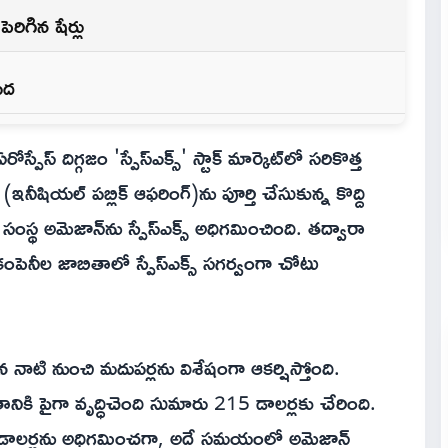
ెరిగిన షేర్లు
పద
పేస్ దిగ్గజం 'స్పేస్‌ఎక్స్' స్టాక్ మార్కెట్‌లో సరికొత్త
ఓ (ఇనీషియల్ పబ్లిక్ ఆఫరింగ్)ను పూర్తి చేసుకున్న కొద్ది
సంస్థ అమెజాన్‌ను స్పేస్‌ఎక్స్ అధిగమించింది. తద్వారా
ంపెనీల జాబితాలో స్పేస్‌ఎక్స్ సగర్వంగా చోటు
యిన నాటి నుంచి మదుపర్లను విశేషంగా ఆకర్షిస్తోంది.
ికి పైగా వృద్ధిచెంది సుమారు 215 డాలర్లకు చేరింది.
యన్ డాలర్లను అధిగమించగా, అదే సమయంలో అమెజాన్