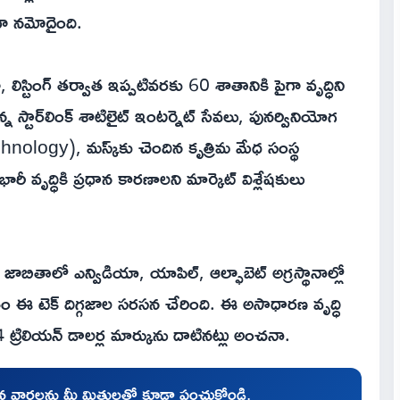
గా నమోదైంది.
ిస్టింగ్ తర్వాత ఇప్పటివరకు 60 శాతానికి పైగా వృద్ధిని
 స్టార్‌లింక్ శాటిలైట్ ఇంటర్నెట్ సేవలు, పునర్వినియోగ
logy), మస్క్‌కు చెందిన కృత్రిమ మేధ సంస్థ
వృద్ధికి ప్రధాన కారణాలని మార్కెట్ విశ్లేషకులు
జాబితాలో ఎన్విడియా, యాపిల్, ఆల్ఫాబెట్ అగ్రస్థానాల్లో
సైతం ఈ టెక్ దిగ్గజాల సరసన చేరింది. ఈ అసాధారణ వృద్ధి
ట్రిలియన్ డాలర్ల మార్కును దాటినట్లు అంచనా.
చిన వార్తలను మీ మిత్రులతో కూడా పంచుకోండి.