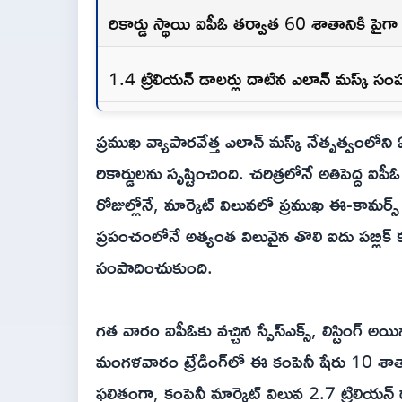
రికార్డు స్థాయి ఐపీఓ తర్వాత 60 శాతానికి పైగా ప
1.4 ట్రిలియన్ డాలర్లు దాటిన ఎలాన్ మస్క్ సం
ప్రముఖ వ్యాపారవేత్త ఎలాన్ మస్క్ నేతృత్వంలోని ఏరోస్
రికార్డులను సృష్టించింది. చరిత్రలోనే అతిపెద్ద ఐపీ
రోజుల్లోనే, మార్కెట్ విలువలో ప్రముఖ ఈ-కామర్స్ 
ప్రపంచంలోనే అత్యంత విలువైన తొలి ఐదు పబ్లిక్ క
సంపాదించుకుంది.
గత వారం ఐపీఓకు వచ్చిన స్పేస్‌ఎక్స్, లిస్టింగ్ అ
మంగళవారం ట్రేడింగ్‌లో ఈ కంపెనీ షేరు 10 శాతాన
ఫలితంగా, కంపెనీ మార్కెట్ విలువ 2.7 ట్రిలి