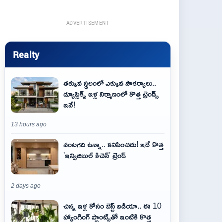
ADVERTISEMENT
Realty
తక్కువ స్థలంలో ఎక్కువ సౌకర్యాలు..
డ్యూప్లెక్స్ ఇళ్ల నిర్మాణంలో కొత్త ట్రెండ్స్
ఇవే!
13 hours ago
వంటగది ఉన్నా.. కనిపించదు! ఇదే కొత్త
'ఇన్విజిబుల్ కిచెన్' ట్రెండ్
2 days ago
చిన్న ఇళ్ల కోసం బెస్ట్ ఐడియా.. ఈ 10
హ్యాంగింగ్ ప్లాంట్స్‌తో ఇంటికి కొత్త