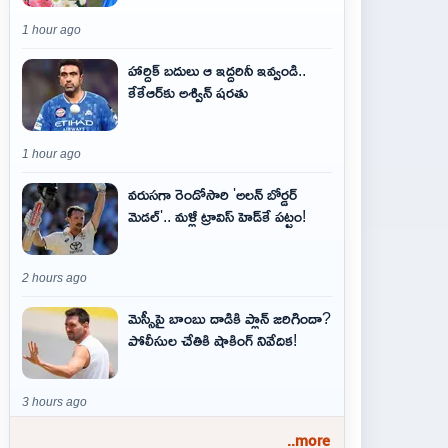
1 hour ago
హార్దిక్ బదులు ఆ ఇద్దరినీ ఇవ్వండి..
కేకేఆర్‌కు అశ్విన్ షరతు
1 hour ago
వరుసగా రెండోసారి 'అలన్ బోర్డర్
మెడల్'.. మళ్లీ ట్రావిస్ హెడ్‌కే పట్టం!
2 hours ago
మెస్సీపై బాంబు దాడికి ప్లాన్‌ జరిగిందా?
పోలీసుల చేతికి షాకింగ్‌ నివేదిక!
3 hours ago
..more