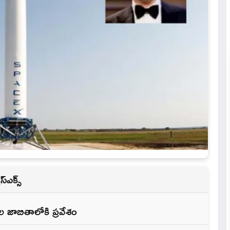
‌ఎక్స్
 జాబితాలోకి ప్రవేశం