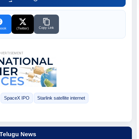
Copy Link
book
(Twitter)
DVERTISEMENT
SpaceX IPO
Starlink satellite internet
 Telugu News