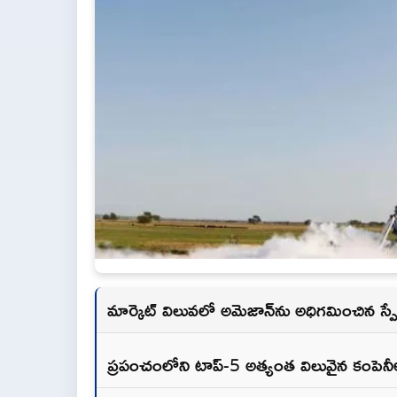
మార్కెట్ విలువలో అమెజాన్‌ను అధిగమించిన స్పేస్
ప్రపంచంలోని టాప్-5 అత్యంత విలువైన కంపెనీల