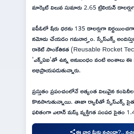
మార్కెట్ విలువ సుమారు 2.65 ట్రిలియన్ డాలర్లు
ఐపీఓలో షేరు ధరను 135 డాలర్లుగా నిర్ణయించగా, ల
నమోదు చేయడం గమనార్హం. స్పేస్‌ఎక్స్ అందిస్తున్న
రాకెట్ సాంకేతికత (Reusable Rocket Techno
'ఎక్స్‌ఏఐ'తో ఉన్న అనుబంధం వంటి అంశాలు ఈ భారీ 
అభిప్రాయపడుతున్నారు.
ప్రస్తుతం ప్రపంచంలోనే అత్యంత విలువైన కంపెనీల 
కొనసాగుతున్నాయి. తాజా ర్యాలీతో స్పేస్‌ఎక్స్ 
ఫలితంగా ఎలాన్ మస్క్ వ్యక్తిగత సంపద సైతం 1.4 
ఈ వార్త మీకు నచ్చిందా?.. నచ్