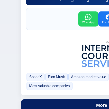
WhatsApp
Face
A
SpaceX
Elon Musk
Amazon market value
Most valuable companies
More