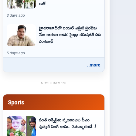
లుక్!
3 days ago
హైదరాబాద్‌లో రియల్ ఎస్టేట్ స్లంప్‌కు
మేం కారణం కాదు: హైడ్రా కమిషనర్ ఏవీ
రంగనాథ్
5 days ago
..more
ADVERTISEMENT
Sports
పంత్ రిక్వెస్ట్‌కు స్పందించిన సీఎం
పుష్కర్ సింగ్ ధామి.. ఏమ‌న్నారంటే..!