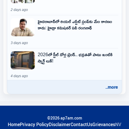
2 days ago
హైదరాబాద్‌లో రియల్ ఎస్టేట్ స్లంప్‌కు మేం కారణం
కాదు: హైడ్రా కమిషనర్ ఏవీ రంగనాథ్
3 days ago
2026లో స్టీల్ డోర్ల ట్రెండ్.. భద్రతతో పాటు ఇంటికి
స్మార్ట్ లుక్!
4 days ago
..more
©2026 ap7am.com
Home
Privacy Policy
Disclaimer
ContactUs
Grievances
NV