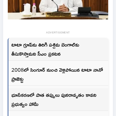
ADVERTISEMENT
టాటా గ్రూప్‌ను తిరిగి పశ్చిమ బెంగాల్‌కు
తీసుకొస్తామని సీఎం ప్రకటన
2008లో సింగూర్ నుంచి వెళ్లిపోయిన టాటా నానో
ప్రాజెక్టు
భూసేకరణలో పాత తప్పులు పునరావృతం కావని
ప్రభుత్వం హామీ