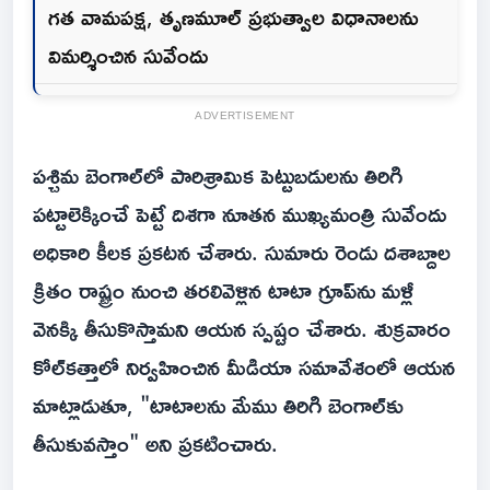
గత వామపక్ష, తృణమూల్ ప్రభుత్వాల విధానాలను
విమర్శించిన సువేందు
ADVERTISEMENT
పశ్చిమ బెంగాల్‌లో పారిశ్రామిక పెట్టుబడులను తిరిగి
పట్టాలెక్కించే పెట్టే దిశగా నూతన ముఖ్యమంత్రి సువేందు
అధికారి కీలక ప్రకటన చేశారు. సుమారు రెండు దశాబ్దాల
క్రితం రాష్ట్రం నుంచి తరలివెళ్లిన టాటా గ్రూప్‌ను మళ్లీ
వెనక్కి తీసుకొస్తామని ఆయన స్పష్టం చేశారు. శుక్రవారం
కోల్‌కత్తాలో నిర్వహించిన మీడియా సమావేశంలో ఆయన
మాట్లాడుతూ, "టాటాలను మేము తిరిగి బెంగాల్‌కు
తీసుకువస్తాం" అని ప్రకటించారు.