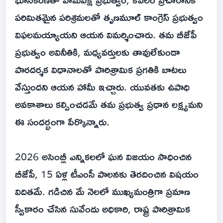
పరిమితమైన పరిశ్రమలతో తృణమూల్ కాంగ్రెస్ ప్రభుత్వం
విఫలమయ్యాయని ఆయన విమర్శించారు. తమ బీజేపీ
ప్రభుత్వం అవినీతికి, మధ్యవర్తులకు తావులేకుండా
పారదర్శక విధానాలతో పారిశ్రామిక ప్రగతికి బాటలు
వేస్తుందని ఆయన హామీ ఇచ్చారు. యువతకు ఉపాధి
అవకాశాలు కల్పించడమే తమ ప్రభుత్వ ప్రధాన లక్ష్యమని
ఈ సందర్భంగా పేర్కొన్నారు.
2026 అసెంబ్లీ ఎన్నికలలో ఘన విజయం సాధించిన
బీజేపీ, 15 ఏళ్ల టీఎంసీ పాలనకు తెరదించిన విషయం
విదితమే. గడిచిన మే నెలలో ముఖ్యమంత్రిగా ప్రమాణ
స్వీకారం చేసిన సువేందు అధికారి, రాష్ట్ర పారిశ్రామిక