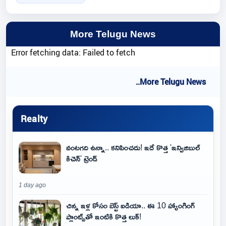
More Telugu News
Error fetching data: Failed to fetch
..More Telugu News
Realty
వంటగది ఉన్నా.. కనిపించదు! ఇదే కొత్త 'ఇన్విజిబుల్
కిచెన్' ట్రెండ్
1 day ago
చిన్న ఇళ్ల కోసం బెస్ట్ ఐడియా.. ఈ 10 హ్యాంగింగ్
ప్లాంట్స్‌తో ఇంటికి కొత్త లుక్!