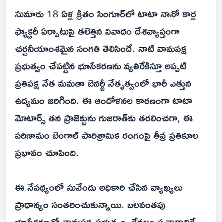
సుమారు 18 ఏళ్ల క్రితం సింగూర్‌లో టాటా నానో కార్ల
ఫ్యాక్టరీ ఏర్పాటుపై తలెత్తిన వివాదం దేశవ్యాప్తంగా
చర్చనీయాంశమైన సంగతి తెలిసిందే. నాటి వామపక్ష
ప్రభుత్వం చేపట్టిన భూసేకరణను వ్యతిరేకిస్తూ అప్పటి
ప్రతిపక్ష నేత మమతా బెనర్జీ నేతృత్వంలో భారీ ఎత్తున
ఉద్యమం జరిగింది. ఈ ఆందోళనల కారణంగా టాటా
మోటార్స్ తన ప్రాజెక్టును గుజరాత్‌కు తరలించగా, ఈ
పరిణామం బెంగాల్ పారిశ్రామిక రంగంపై తీవ్ర ప్రతికూల
ప్రభావం చూపింది.
ఈ నేపథ్యంలో సువేందు అధికారి చేసిన వ్యాఖ్యలు
ప్రాధాన్యం సంతరించుకున్నాయి. బలవంతపు
భూసేకరణతో వామపక్ష ప్రభుత్వం, కేవలం ప్రచారానికే