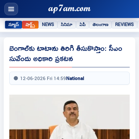
న్యూస్
షార్ట్స్
NEWS
సినిమా
ఏపీ
తెలంగాణ
REVIEWS
బెంగాల్‌కు టాటాను తిరిగి తీసుకొస్తాం: సీఎం
సువేందు అధికారి ప్రకటన
12-06-2026 Fri 14:59
National