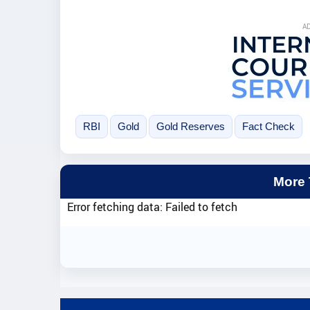
A
RBI
Gold
Gold Reserves
Fact Check
More
Error fetching data: Failed to fetch