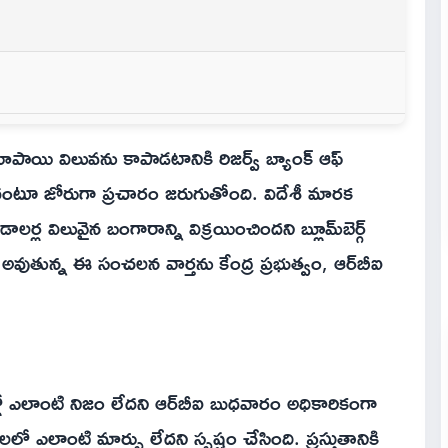
పాయి విలువను కాపాడటానికి రిజర్వ్ బ్యాంక్ ఆఫ్
ంటూ జోరుగా ప్రచారం జరుగుతోంది. విదేశీ మారక
్ల విలువైన బంగారాన్ని విక్రయించిందని బ్లూమ్‌బెర్గ్
 అవుతున్న ఈ సంచలన వార్తను కేంద్ర ప్రభుత్వం, ఆర్‌బీఐ
తల్లో ఎలాంటి నిజం లేదని ఆర్‌బీఐ బుధవారం అధికారికంగా
లో ఎలాంటి మార్పు లేదని స్పష్టం చేసింది. ప్రస్తుతానికి