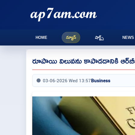
HOME
న్యూస్
షార్ట్స్
NEWS
రూపాయి విలువను కాపాడడానికి ఆర్‌బ
03-06-2026 Wed 13:57
Business