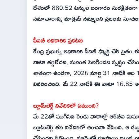
దేశంలో 880.52 టన్నుల బంగారం సురక్షితంగా 
సమాచారాన్ని మాత్రమే నమ్మాలని ప్రజలకు సూచిం
పీఐబీ అధికారిక ప్రకటన
కేంద్ర ప్రభుత్వ అధికారిక పీఐబీ ఫ్యాక్ట్‌ చెక్‌ సైత
వాటా తగ్గలేదని, మరింత పెరిగిందని స్పష్టం చేస
శాతంగా ఉండగా, 2026 మార్చి 31 నాటికి అది 
వివరించింది. మే 22 నాటికి ఈ వాటా 16.85 శాతాన
బ్లూమ్‌బెర్గ్ నివేదికలో ఏముంది?
మే 22తో ముగిసిన రెండు వారాల్లో ఆర్‌బీఐ సుమా
బ్లూమ్‌బెర్గ్ తన నివేదికలో అంచనా వేసింది. ఆ డబ్
చేసిందని పేర్కొంది. మార్కెట్లో రూపాయి విలువ ర