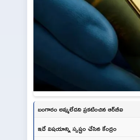
బంగారం అమ్మలేదని ప్రకటించిన ఆర్‌బీఐ
ఇదే విషయాన్ని స్పష్టం చేసిన కేంద్రం