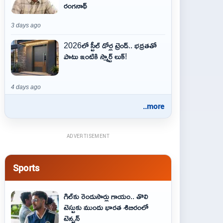
రంగనాథ్
3 days ago
2026లో స్టీల్ డోర్ల ట్రెండ్.. భద్రతతో
పాటు ఇంటికి స్మార్ట్ లుక్!
4 days ago
..more
ADVERTISEMENT
Sports
గిల్‌కు రెండుసార్లు గాయం.. తొలి
టెస్టుకు ముందు భారత శిబిరంలో
టెన్షన్