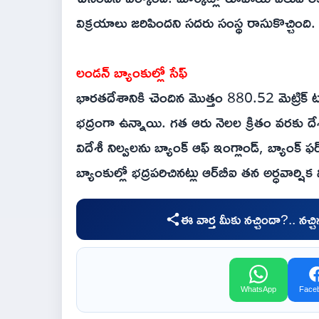
విక్రయాలు జరిపిందని సదరు సంస్థ రాసుకొచ్చింది. క
లండన్ బ్యాంకుల్లో సేఫ్
భారతదేశానికి చెందిన మొత్తం 880.52 మెట్రిక్ 
భద్రంగా ఉన్నాయి. గత ఆరు నెలల క్రితం వరకు 
విదేశీ నిల్వలను బ్యాంక్ ఆఫ్ ఇంగ్లాండ్, బ్యాంక్
బ్యాంకుల్లో భద్రపరిచినట్లు ఆర్‌బీఐ తన అర్ధవార్షిక 
ఈ వార్త మీకు నచ్చిందా?.. నచ్
WhatsApp
Face