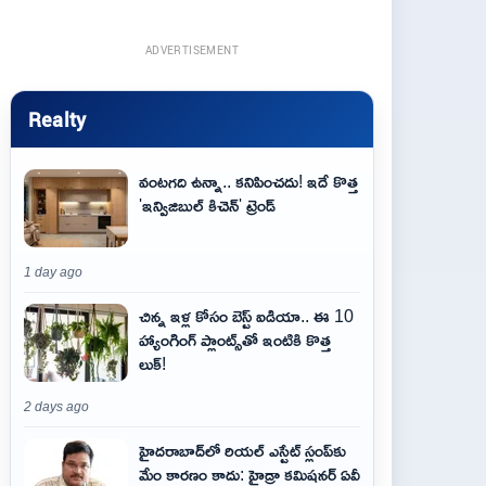
ADVERTISEMENT
Realty
వంటగది ఉన్నా.. కనిపించదు! ఇదే కొత్త
'ఇన్విజిబుల్ కిచెన్' ట్రెండ్
1 day ago
చిన్న ఇళ్ల కోసం బెస్ట్ ఐడియా.. ఈ 10
హ్యాంగింగ్ ప్లాంట్స్‌తో ఇంటికి కొత్త
లుక్!
2 days ago
హైదరాబాద్‌లో రియల్ ఎస్టేట్ స్లంప్‌కు
మేం కారణం కాదు: హైడ్రా కమిషనర్ ఏవీ