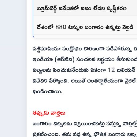
బ్లూమ్‌బెర్గ్‌ నివేదికలో నిజం లేదని స్పష్టీకరణ
దేశంలో 880 టన్నుల బంగారం ఉన్నట్లు వెల్లడి
పశ్చిమాసియా సంక్షోభం కారణంగా పడిపోతున్న రూ
ఇండియా (ఆర్‌బీఐ) సంచలన నిర్ణయం తీసుకుంద
నిల్వలను పెంచుకునేందుకు ఏకంగా 12 బిలియన్ డాలర
నివేదిక పేర్కొంది. అయితే అంతర్జాతీయంగా వైరల్
ఖండించాయి.
తప్పుడు వార్తలు
బంగారం నిల్వలను విక్రయించినట్లు వస్తున్న వార్
ప్రకటించింది. తమ వద్ద ఉన్న భౌతిక బంగారు నిల్వల