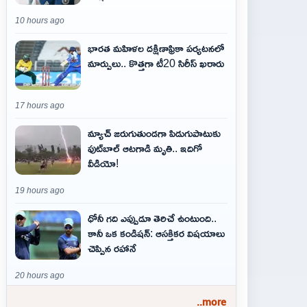
10 hours ago
భారత మహిళల దక్షిణాఫ్రికా పర్యటనలో
మార్పులు.. కొత్తగా టీ20 సిరీస్ ఖరారు
17 hours ago
మ్యాచ్ జరుగుతుండగా పిడుగుపాటుకు
ఫుట్‌బాల్ ఆటగాడి మృతి.. ఇదిగో
వీడియో!
19 hours ago
ధోనీ గది ఎప్పుడూ తెరిచే ఉంటుంది..
కానీ ఒక కండిషన్: ఆసక్తికర విషయాలు
చెప్పిన రహానే
20 hours ago
..more