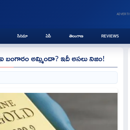
ADVERT
సినిమా
ఏపీ
తెలంగాణ
REVIEWS
ీఐ బంగారం అమ్మిందా? ఇదీ అసలు నిజం!