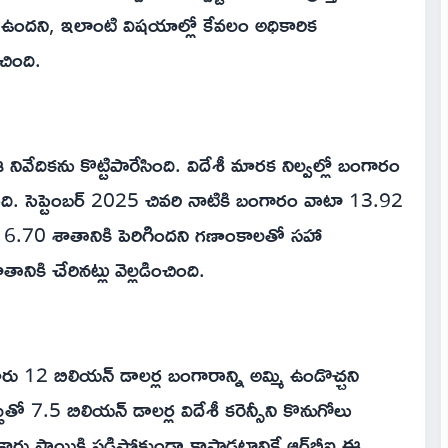
ఉందని, ఇలాంటి విషయాల్లో కేవలం అధికారిక
చింది.
ం ఈ నివేదికను కొట్టిపారేసింది. విదేశీ మారక నిల్వల్లో బంగారం
ింది. సెప్టెంబర్ 2025 చివరి నాటికి బంగారం వాటా 13.92
16.70 శాతానికి పెరిగిందని గణాంకాలతో సహా
ికి చేరినట్లు వెల్లడించింది.
రు 12 బిలియన్ డాలర్ల బంగారాన్ని అమ్మి ఉండొచ్చని
బుతో 7.5 బిలియన్ డాలర్ల విదేశీ కరెన్సీని కొనుగోలు
ికార్డు స్థాయికి పడిపోకుండా కాపాడటానికే ఆర్‌బీఐ ఈ