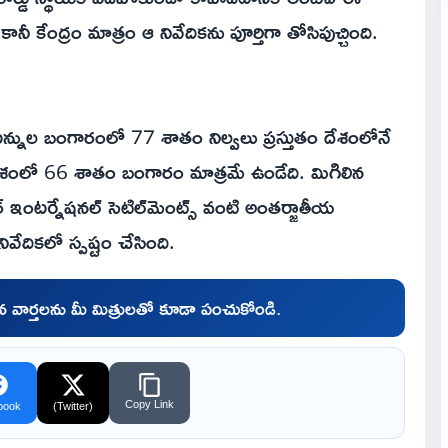
ానీ కేంద్రం మాత్రం ఆ నివేదికను పూర్తిగా తోసిపుచ్చింది.
టన్నుల బంగారంలో 77 శాతం నిల్వలు ప్రస్తుతం దేశంలోనే
దేశంలో 66 శాతం బంగారం మాత్రమే ఉండేది. మిగిలిన
 ఫర్ ఇంటర్నేషనల్ సెటిల్‌మెంట్స్ వంటి అంతర్జాతీయ
నివేదికలో స్పష్టం చేసింది.
చిన వార్తలను మీ మిత్రులతో కూడా పంచుకోండి.
Copy Link
book
(Twitter)