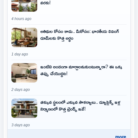
వరకు!
4 hours ago
అతిథుల కోసం కాదు.. మీకోసం: భారతీయ లివింగ్
రూమ్‌లకు కొత్త అర్థం
1 day ago
ఇంటిని అందంగా మార్చాలనుకుంటున్నారా? ఈ ఒక్క
తప్పు చేయొద్దట!
2 days ago
తక్కువ స్థలంలో ఎక్కువ సౌకర్యాలు.. డ్యూప్లెక్స్ ఇళ్ల
నిర్మాణంలో కొత్త ట్రెండ్స్ ఇవే!
3 days ago
..more