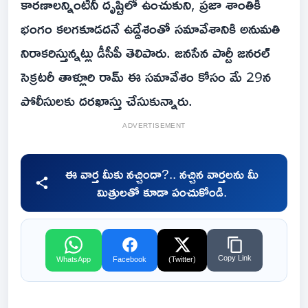
కారణాలన్నింటినీ దృష్టిలో ఉంచుకుని, ప్రజా శాంతికి
భంగం కలగకూడదనే ఉద్దేశంతో సమావేశానికి అనుమతి
నిరాకరిస్తున్నట్లు డీసీపీ తెలిపారు. జనసేన పార్టీ జనరల్
సెక్రటరీ తాళ్లూరి రామ్ ఈ సమావేశం కోసం మే 29న
పోలీసులకు దరఖాస్తు చేసుకున్నారు.
ADVERTISEMENT
ఈ వార్త మీకు నచ్చిందా?.. నచ్చిన వార్తలను మీ
మిత్రులతో కూడా పంచుకోండి.
Copy Link
WhatsApp
Facebook
(Twitter)