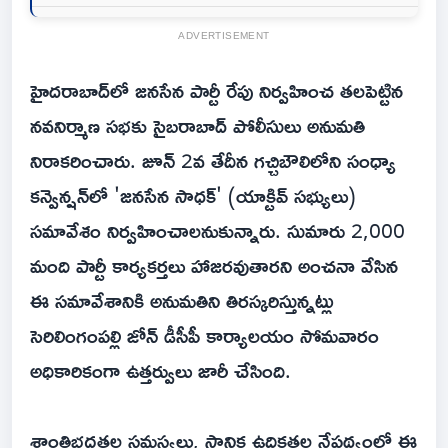
ADVERTISEMENT
హైదరాబాద్‌లో జనసేన పార్టీ రేపు నిర్వహించ తలపెట్టిన
నవనిర్మాణ సభకు సైబరాబాద్ పోలీసులు అనుమతి
నిరాకరించారు. జూన్ 2వ తేదీన గచ్చిబౌలిలోని సంధ్యా
కన్వెన్షన్‌లో 'జనసేన సాధక్' (యాక్టివ్ సభ్యులు)
సమావేశం నిర్వహించాలనుకున్నారు. సుమారు 2,000
మంది పార్టీ కార్యకర్తలు హాజరవుతారని అంచనా వేసిన
ఈ సమావేశానికి అనుమతిని తిరస్కరిస్తున్నట్లు
సెరిలింగంపల్లి జోన్ డీసీపీ కార్యాలయం సోమవారం
అధికారికంగా ఉత్తర్వులు జారీ చేసింది.
శాంతిభద్రతల సమస్యలు, స్థానిక ఉద్రిక్తతల నేపథ్యంలో ఈ