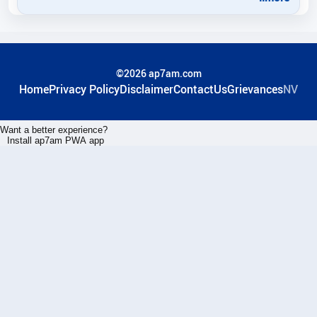
©2026 ap7am.com
Home
Privacy Policy
Disclaimer
ContactUs
Grievances
NV
Want a better experience?
Install ap7am PWA app