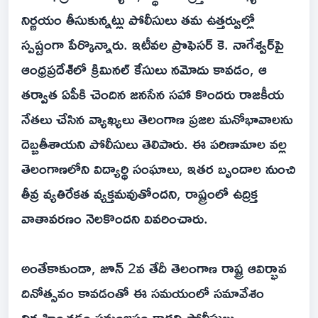
నిర్ణయం తీసుకున్నట్లు పోలీసులు తమ ఉత్తర్వుల్లో
స్పష్టంగా పేర్కొన్నారు. ఇటీవల ప్రొఫెసర్ కె. నాగేశ్వర్‌పై
ఆంధ్రప్రదేశ్‌లో క్రిమినల్ కేసులు నమోదు కావడం, ఆ
తర్వాత ఏపీకి చెందిన జనసేన సహా కొందరు రాజకీయ
నేతలు చేసిన వ్యాఖ్యలు తెలంగాణ ప్రజల మనోభావాలను
దెబ్బతీశాయని పోలీసులు తెలిపారు. ఈ పరిణామాల వల్ల
తెలంగాణలోని విద్యార్థి సంఘాలు, ఇతర బృందాల నుంచి
తీవ్ర వ్యతిరేకత వ్యక్తమవుతోందని, రాష్ట్రంలో ఉద్రిక్త
వాతావరణం నెలకొందని వివరించారు.
అంతేకాకుండా, జూన్ 2వ తేదీ తెలంగాణ రాష్ట్ర ఆవిర్భావ
దినోత్సవం కావడంతో ఈ సమయంలో సమావేశం
నిర్వహించడం సమంజసం కాదని పోలీసులు