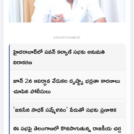
ADVERTISEMENT
హైదరాబాద్‌లో పవన్ కల్యాణ్ సభకు అనుమతి
నిరాకరణ
జూన్ 2న ఆవిర్భావ వేడుకల దృష్ట్యా భద్రతా కారణాలు
చూపిన పోలీసులు
'జనసేన సాధక్ సమ్మేళనం' పేరుతో సభకు ప్రణాళిక
ఈ సభపై తెలంగాణలో కొనసాగుతున్న రాజకీయ చర్చ