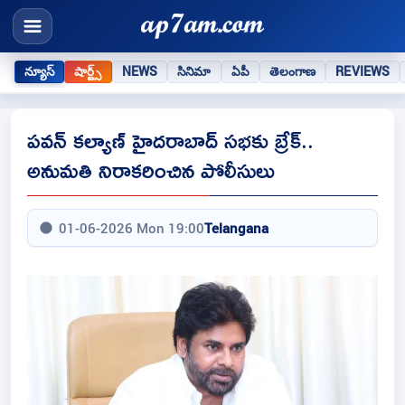
న్యూస్
షార్ట్స్
NEWS
సినిమా
ఏపీ
తెలంగాణ
REVIEWS
పవన్ కల్యాణ్ హైదరాబాద్ సభకు బ్రేక్..
అనుమతి నిరాకరించిన పోలీసులు
01-06-2026 Mon 19:00
Telangana