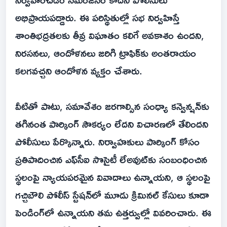
అభిప్రాయపడ్డారు. ఈ పరిస్థితుల్లో సభ నిర్వహిస్తే
శాంతిభద్రతలకు తీవ్ర విఘాతం కలిగే అవకాశం ఉందని,
నిరసనలు, ఆందోళనలు జరిగి ట్రాఫిక్‌కు అంతరాయం
కలగవచ్చని ఆందోళన వ్యక్తం చేశారు.
వీటితో పాటు, సమావేశం జరగాల్సిన సంధ్యా కన్వెన్షన్‌కు
తగినంత పార్కింగ్ సౌకర్యం లేదని విచారణలో తేలిందని
పోలీసులు పేర్కొన్నారు. నిర్వాహకులు పార్కింగ్ కోసం
ప్రతిపాదించిన ఎఫ్‌సీఐ సొసైటీ లేఅవుట్‌కు సంబంధించిన
స్థలంపై న్యాయపరమైన వివాదాలు ఉన్నాయని, ఆ స్థలంపై
గచ్చిబౌలి పోలీస్ స్టేషన్‌లో మూడు క్రిమినల్ కేసులు కూడా
పెండింగ్‌లో ఉన్నాయని తమ ఉత్తర్వుల్లో వివరించారు. ఈ