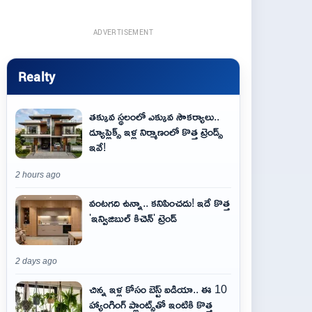
ADVERTISEMENT
Realty
తక్కువ స్థలంలో ఎక్కువ సౌకర్యాలు..
డ్యూప్లెక్స్ ఇళ్ల నిర్మాణంలో కొత్త ట్రెండ్స్
ఇవే!
2 hours ago
వంటగది ఉన్నా.. కనిపించదు! ఇదే కొత్త
'ఇన్విజిబుల్ కిచెన్' ట్రెండ్
2 days ago
చిన్న ఇళ్ల కోసం బెస్ట్ ఐడియా.. ఈ 10
హ్యాంగింగ్ ప్లాంట్స్‌తో ఇంటికి కొత్త