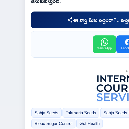
తీసుకువస్తుంది.
ఈ వార్త మీకు నచ్చిందా?.. నచ్
WhatsApp
Face
A
Sabja Seeds
Takmaria Seeds
Sabja Seeds 
Blood Sugar Control
Gut Health