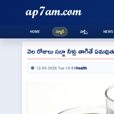
HOME
న్యూస్
షార్ట్స్
NEWS
నెల రోజులు సబ్జా నీళ్లు తాగితే ఏమవుతు
12-05-2026 Tue 10:43
Health