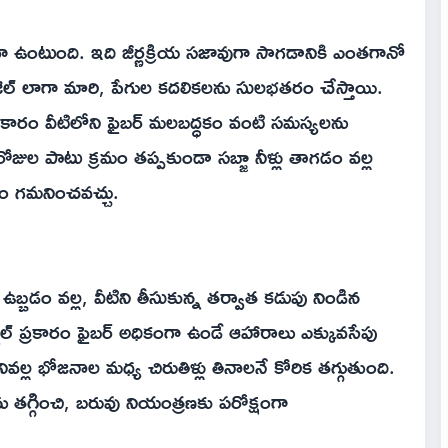
్ధిగా ఉంటుంది. ఇది జీర్ణక్రియ సజావుగా సాగడానికి ఎంతగానో
జెల్ లాగా మారి, పేగుల కదలికలను సులభతరం చేస్తాయి.
్రకారం వీటిలోని ఫైబర్ మలబద్ధకం వంటి సమస్యలను
ోజుల పాటు క్రమం తప్పకుండా సబ్జా నీళ్లు తాగడం వల్ల
గడం గమనించవచ్చు.
ా ఉబ్బడం వల్ల, వీటిని తీసుకున్న తర్వాత కడుపు నిండిన
్నల్ ప్రకారం ఫైబర్ అధికంగా ఉండే ఆహారాలు ఎక్కువసేపు
ివల్ల భోజనాల మధ్య చిరుతిళ్లు తినాలనే కోరిక తగ్గుతుంది.
 తగ్గించి, బరువు నియంత్రణకు పరోక్షంగా