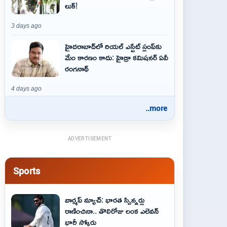
లుక్!
3 days ago
హైదరాబాద్‌లో రియల్ ఎస్టేట్ స్లంప్‌కు
మేం కారణం కాదు: హైడ్రా కమిషనర్ ఏవీ
రంగనాథ్
4 days ago
..more
ADVERTISEMENT
Sports
వార్మప్ మ్యాచ్: భారత స్పిన్నర్లు
రాణించినా.. తొలిరోజు లంక ఎలెవన్
భారీ స్కోరు