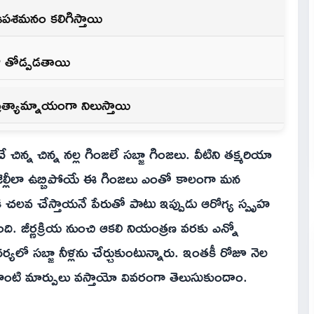
ి ఉపశమనం కలిగిస్తాయి
ో తోడ్పడతాయి
త్యామ్నాయంగా నిలుస్తాయి
ిన్న చిన్న నల్ల గింజలే సబ్జా గింజలు. వీటిని తక్మరియా
 జెల్లీలా ఉబ్బిపోయే ఈ గింజలు ఎంతో కాలంగా మన
ి చలవ చేస్తాయనే పేరుతో పాటు ఇప్పుడు ఆరోగ్య స్పృహ
ంది. జీర్ణక్రియ నుంచి ఆకలి నియంత్రణ వరకు ఎన్నో
సబ్జా నీళ్లను చేర్చుకుంటున్నారు. ఇంతకీ రోజూ నెల
ాంటి మార్పులు వస్తాయో వివరంగా తెలుసుకుందాం.