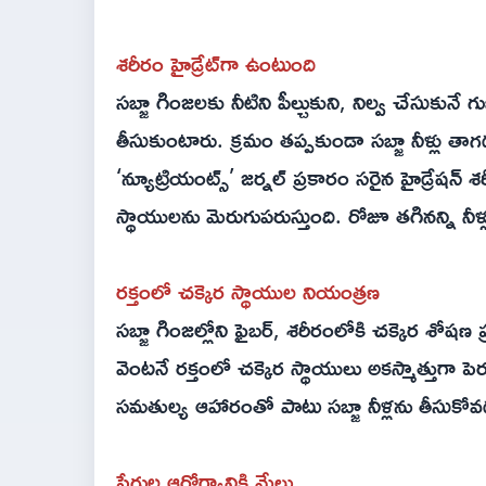
శరీరం హైడ్రేట్‌గా ఉంటుంది
సబ్జా గింజలకు నీటిని పీల్చుకుని, నిల్వ చేసుకునే
తీసుకుంటారు. క్రమం తప్పకుండా సబ్జా నీళ్లు త
‘న్యూట్రియంట్స్’ జర్నల్ ప్రకారం సరైన హైడ్రేషన్ శ
స్థాయులను మెరుగుపరుస్తుంది. రోజూ తగినన్ని న
రక్తంలో చక్కెర స్థాయుల నియంత్రణ
సబ్జా గింజల్లోని ఫైబర్, శరీరంలోకి చక్కెర శోషణ ప్
వెంటనే రక్తంలో చక్కెర స్థాయులు అకస్మాత్తుగా 
సమతుల్య ఆహారంతో పాటు సబ్జా నీళ్లను తీసుకోవడం వ
పేగుల ఆరోగ్యానికి మేలు