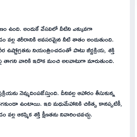
 గుణం ఉంది. అందుకే వేసవిలో వీటిని ఎక్కువగా
ాగడం వల్ల శరీరానికి అవసరమైన నీటి శాతం అందుతుంది.
రీర ఉష్ణోగ్రతను నియంత్రించడంతో పాటు జీర్ణక్రియ, శక్తి
ీళ్లు తాగని వారికి ఇదొక మంచి అలవాటుగా మారుతుంది.
రక్రియను నెమ్మదింపజేస్తుంది. దీనివల్ల ఆహారం తీసుకున్న
పెరగకుండా ఉంటాయి. ఇది మధుమేహానికి చికిత్స కానప్పటికీ,
ల్ల ఆకస్మిక శక్తి క్షీణతను నివారించవచ్చు.