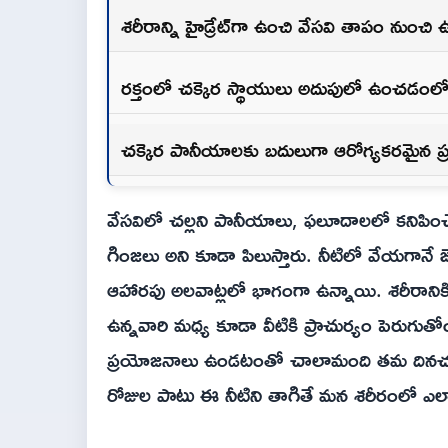
శరీరాన్ని హైడ్రేట్‌గా ఉంచి వేసవి తాపం నుంచ
రక్తంలో చక్కెర స్థాయులు అదుపులో ఉంచడంల
చక్కెర పానీయాలకు బదులుగా ఆరోగ్యకరమైన ప్ర
వేసవిలో చల్లని పానీయాలు, ఫలూదాలలో కనిపించే చ
గింజలు అని కూడా పిలుస్తారు. నీటిలో వేయగానే
ఆహారపు అలవాట్లలో భాగంగా ఉన్నాయి. శరీరానిక
ఉన్నవారి మధ్య కూడా వీటికి ప్రాచుర్యం పెరుగుతో
ప్రయోజనాలు ఉండటంతో చాలామంది తమ దినచర్యలో 
రోజుల పాటు ఈ నీటిని తాగితే మన శరీరంలో ఎల