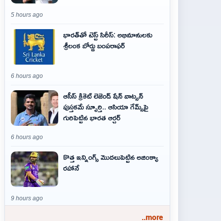
5 hours ago
భారత్‌తో టెస్ట్ సిరీస్: అభిమానులకు
శ్రీలంక బోర్డు బంపరాఫర్
6 hours ago
ఆసీస్ క్రికెట్ లెజెండ్ షేన్ వాట్సన్
పుస్తకమే స్ఫూర్తి.. ఆసియా గేమ్స్‌పై
గురిపెట్టిన భారత ఆర్చర్
6 hours ago
కొత్త ఇన్నింగ్స్ మొదలుపెట్టిన అజింక్యా
రహానే
9 hours ago
..more