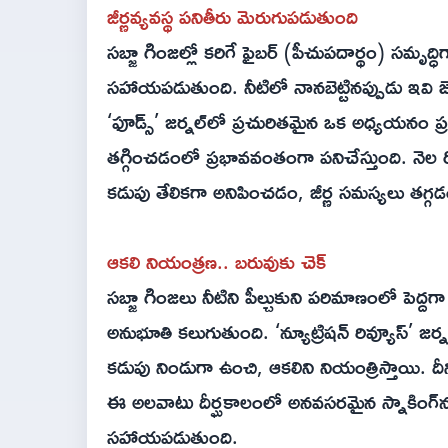
జీర్ణవ్యవస్థ పనితీరు మెరుగుపడుతుంది
సబ్జా గింజల్లో కరిగే ఫైబర్ (పీచుపదార్థం) సమృద
సహాయపడుతుంది. నీటిలో నానబెట్టినప్పుడు ఇవి 
‘ఫూడ్స్’ జర్నల్‌లో ప్రచురితమైన ఒక అధ్యయనం ప
తగ్గించడంలో ప్రభావవంతంగా పనిచేస్తుంది. నెల ర
కడుపు తేలికగా అనిపించడం, జీర్ణ సమస్యలు తగ్
ఆకలి నియంత్రణ.. బరువుకు చెక్
సబ్జా గింజలు నీటిని పీల్చుకుని పరిమాణంలో పెద్దగ
అనుభూతి కలుగుతుంది. ‘న్యూట్రిషన్ రివ్యూస్’ జర
కడుపు నిండుగా ఉంచి, ఆకలిని నియంత్రిస్తాయి. దీన
ఈ అలవాటు దీర్ఘకాలంలో అనవసరమైన స్నాకింగ్‌ను
సహాయపడుతుంది.