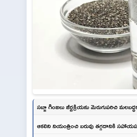
సబ్జా గింజలు జీర్ణక్రియను మెరుగుపరిచి మలబద్ధకాన
ఆకలిని నియంత్రించి బరువు తగ్గడానికి సహా