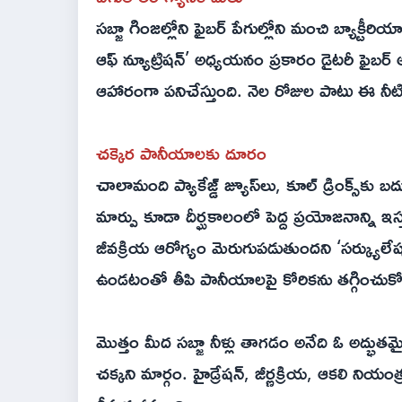
సబ్జా గింజల్లోని ఫైబర్ పేగుల్లోని మంచి బ్యాక్టీ
ఆఫ్ న్యూట్రిషన్’ అధ్యయనం ప్రకారం డైటరీ ఫైబర్
ఆహారంగా పనిచేస్తుంది. నెల రోజుల పాటు ఈ నీట
చక్కెర పానీయాలకు దూరం
చాలామంది ప్యాకేజ్డ్ జ్యూస్‌లు, కూల్ డ్రింక్స్‌కు
మార్పు కూడా దీర్ఘకాలంలో పెద్ద ప్రయోజనాన్ని ఇ
జీవక్రియ ఆరోగ్యం మెరుగుపడుతుందని ‘సర్క్యులేషన్’ జర
ఉండటంతో తీపి పానీయాలపై కోరికను తగ్గించుకోవ
మొత్తం మీద సబ్జా నీళ్లు తాగడం అనేది ఓ అద్భ
చక్కని మార్గం. హైడ్రేషన్, జీర్ణక్రియ, ఆకలి ని