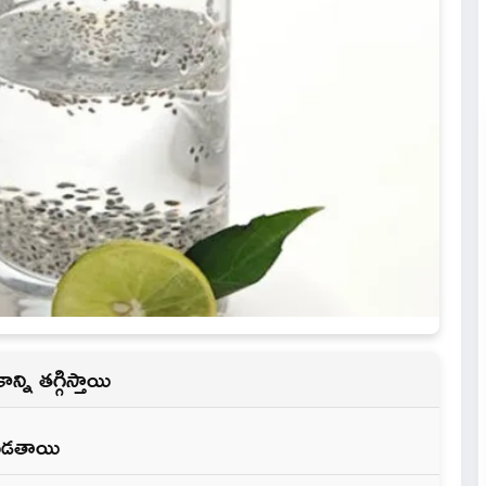
్ని తగ్గిస్తాయి
యపడతాయి