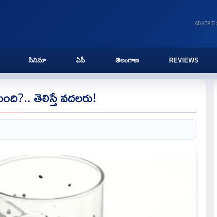
ADVERT
సినిమా
ఏపీ
తెలంగాణ
REVIEWS
ంది?.. తెలిస్తే వదలరు!