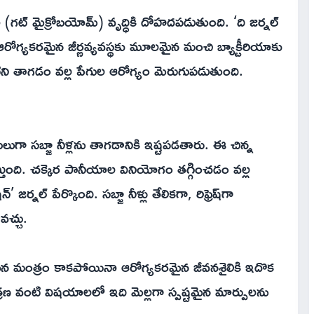
రియా (గట్ మైక్రోబయోమ్) వృద్ధికి దోహదపడుతుంది. ‘ది జర్నల్
 ఆరోగ్యకరమైన జీర్ణవ్యవస్థకు మూలమైన మంచి బ్యాక్టీరియాకు
ిని తాగడం వల్ల పేగుల ఆరోగ్యం మెరుగుపడుతుంది.
 బదులుగా సబ్జా నీళ్లను తాగడానికి ఇష్టపడతారు. ఈ చిన్న
స్తుంది. చక్కెర పానీయాల వినియోగం తగ్గించడం వల్ల
్నల్ పేర్కొంది. సబ్జా నీళ్లు తేలికగా, రిఫ్రెష్‌గా
చ్చు.
ుతమైన మంత్రం కాకపోయినా ఆరోగ్యకరమైన జీవనశైలికి ఇదొక
యంత్రణ వంటి విషయాలలో ఇది మెల్లగా స్పష్టమైన మార్పులను