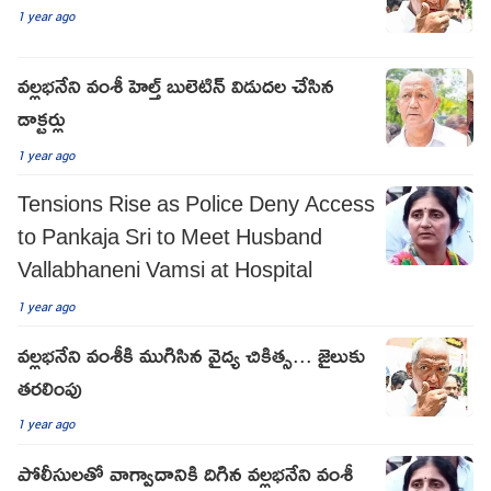
1 year ago
వల్లభనేని వంశీ హెల్త్ బులెటిన్ విడుదల చేసిన
డాక్టర్లు
1 year ago
Tensions Rise as Police Deny Access
to Pankaja Sri to Meet Husband
Vallabhaneni Vamsi at Hospital
1 year ago
వల్లభనేని వంశీకి ముగిసిన వైద్య చికిత్స... జైలుకు
తరలింపు
1 year ago
పోలీసులతో వాగ్వాదానికి దిగిన వల్లభనేని వంశీ