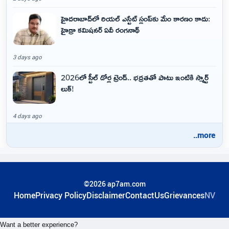
హైదరాబాద్‌లో రియల్ ఎస్టేట్ స్లంప్‌కు మేం కారణం కాదు:
హైడ్రా కమిషనర్ ఏవీ రంగనాథ్
3 days ago
2026లో స్టీల్ డోర్ల ట్రెండ్.. భద్రతతో పాటు ఇంటికి స్మార్ట్
లుక్!
4 days ago
..more
©2026 ap7am.com
Home
Privacy Policy
Disclaimer
ContactUs
Grievances
NV
Want a better experience?