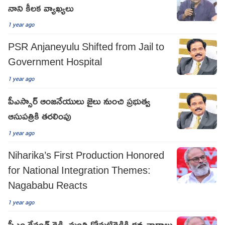
నాని కీలక వ్యాఖ్యలు
1 year ago
PSR Anjaneyulu Shifted from Jail to
Government Hospital
1 year ago
పీఎస్సార్ ఆంజనేయులు జైలు నుంచి ప్రభుత్వ
ఆసుపత్రికి తరలింపు
1 year ago
Niharika’s First Production Honored
for National Integration Themes:
Nagababu Reacts
1 year ago
సీఎం రేవంత్ రెడ్డి, మంత్రి కోమటిరెడ్డికి ధన్యవాదాలు