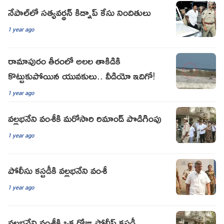
నేపాల్‌లో సత్యవర్థన్ కిడ్నాప్ కేసు నిందితులు
1 year ago
రామాపురం తీరంలో అలల తాకిడికి
కొట్టుకుపోయిన యువకులు.. వీడియో ఇదిగో!
1 year ago
వల్లభనేని వంశీకి మరోసారి రిమాండ్ పొడిగింపు
1 year ago
పోలీసు క‌స్ట‌డీకి వ‌ల్ల‌భ‌నేని వంశీ
1 year ago
వల్లభనేని వంశీకి ఒక రోజు పోలీస్ కస్టడీ