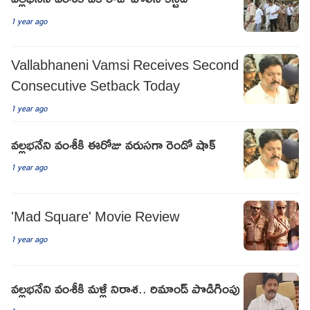
1 year ago
Vallabhaneni Vamsi Receives Second
Consecutive Setback Today
1 year ago
వల్లభనేని వంశీకి ఈరోజు వరుసగా రెండో షాక్
1 year ago
'Mad Square' Movie Review
1 year ago
వల్ల‌భ‌నేని వంశీకి మళ్లీ నిరాశ‌.. రిమాండ్ పొడిగింపు