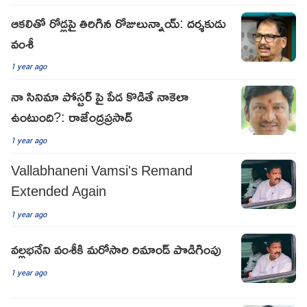
ఆకలితో రోడ్లపై తిరిగిన రోజులున్నాయ్: దర్శకుడు
వంశీ
1 year ago
నా సినిమా పోస్టర్ పై పేడ కొడితే నాకెలా
ఉంటుంది?: రాజేంద్రప్రసాద్
1 year ago
Vallabhaneni Vamsi's Remand
Extended Again
1 year ago
వల్లభనేని వంశీకి మరోసారి రిమాండ్ పొడిగింపు
1 year ago