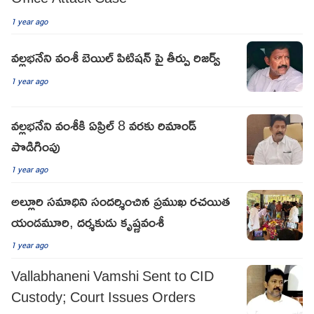
1 year ago
వల్లభనేని వంశీ బెయిల్ పిటిషన్ పై తీర్పు రిజర్వ్
1 year ago
వల్లభనేని వంశీకి ఏప్రిల్ 8 వరకు రిమాండ్
పొడిగింపు
1 year ago
అల్లూరి సమాధిని సంద‌ర్శించిన‌ ప్రముఖ రచయిత
యండమూరి, దర్శకుడు కృష్ణవంశీ
1 year ago
Vallabhaneni Vamshi Sent to CID
Custody; Court Issues Orders