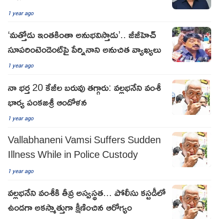
1 year ago
‘మత్తోడు ఇంతకింతా అనుభవిస్తాడు’.. జీజీహెచ్
సూపరింటెండెంట్‌పై పేర్నినాని అనుచిత వ్యాఖ్యలు
1 year ago
నా భర్త 20 కేజీల బరువు తగ్గారు: వల్లభనేని వంశీ
భార్య పంకజశ్రీ ఆందోళన
1 year ago
Vallabhaneni Vamsi Suffers Sudden
Illness While in Police Custody
1 year ago
వల్లభనేని వంశీకి తీవ్ర అస్వస్థత... పోలీసు కస్టడీలో
ఉండగా అకస్మాత్తుగా క్షీణించిన ఆరోగ్యం