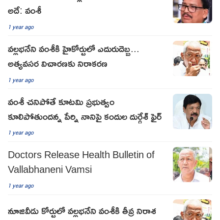
అదే: వంశీ
1 year ago
వల్లభనేని వంశీకి హైకోర్టులో ఎదురుదెబ్బ...
అత్యవసర విచారణకు నిరాకరణ
1 year ago
వంశీ చనిపోతే కూటమి ప్రభుత్వం
కూలిపోతుందన్న పేర్ని నానిపై కందుల దుర్గేశ్ ఫైర్
1 year ago
Doctors Release Health Bulletin of
Vallabhaneni Vamsi
1 year ago
నూజివీడు కోర్టులో వల్లభనేని వంశీకి తీవ్ర నిరాశ