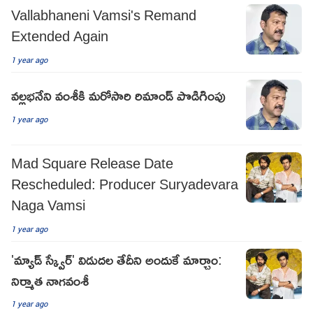
Vallabhaneni Vamsi's Remand
Extended Again
1 year ago
వల్లభనేని వంశీకి మరోసారి రిమాండ్ పొడిగింపు
1 year ago
Mad Square Release Date
Rescheduled: Producer Suryadevara
Naga Vamsi
1 year ago
'మ్యాడ్ స్క్వేర్' విడుదల తేదీని అందుకే మార్చాం:
నిర్మాత నాగవంశీ
1 year ago