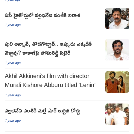
ఏపీ హైకోర్టులో వల్లభనేని వంశీకి నిరాశ
1 year ago
పులి అన్నావ్, తొడగొట్టావ్.. ఇప్పుడు ఎక్కడికి
వెళ్లావు? కాకాణిపై సోమిరెడ్డి సెటైర్
1 year ago
Akhil Akkineni’s film with director
Murali Kishore Abburu titled ‘Lenin’
1 year ago
వల్లభనేని వంశీకి మళ్లీ షాక్ ఇచ్చిన కోర్టు
1 year ago