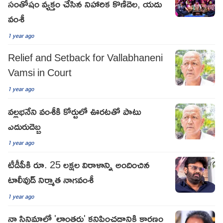
సంతోషం వ్యక్తం చేసిన నిహారిక కొణిదెల, యదు
వంశీ
1 year ago
Relief and Setback for Vallabhaneni
Vamsi in Court
1 year ago
వల్లభనేని వంశీకి కోర్టులో ఊరటతో పాటు
ఎదురుదెబ్బ
1 year ago
టీడీపీకి రూ. 25 లక్షల విరాళాన్ని అందించిన
టాలీవుడ్ నిర్మాత నాగవంశీ
1 year ago
నా సినిమాలో 'లాంతర్లు' కనిపించడానికి కారణం