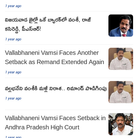
1 year ago
విజయవాడ జైల్లో ఒకే బ్యారక్‌లో వంశీ, రాజ్
కసిరెడ్డి, పీఎస్ఆర్!
1 year ago
Vallabhaneni Vamsi Faces Another
Setback as Remand Extended Again
1 year ago
వల్ల‌భ‌నేని వంశీకి మళ్లీ నిరాశ‌.. రిమాండ్ పొడిగింపు
1 year ago
Vallabhaneni Vamsi Faces Setback in
Andhra Pradesh High Court
1 year ago