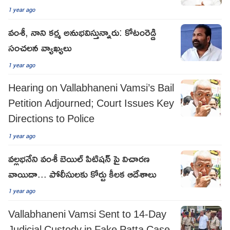
1 year ago
వంశీ, నాని కర్మ అనుభవిస్తున్నారు: కోటంరెడ్డి
సంచలన వ్యాఖ్యలు
1 year ago
Hearing on Vallabhaneni Vamsi’s Bail
Petition Adjourned; Court Issues Key
Directions to Police
1 year ago
వల్లభనేని వంశీ బెయిల్ పిటిషన్ పై విచారణ
వాయిదా... పోలీసులకు కోర్టు కీలక ఆదేశాలు
1 year ago
Vallabhaneni Vamsi Sent to 14-Day
Judicial Custody in Fake Patta Case