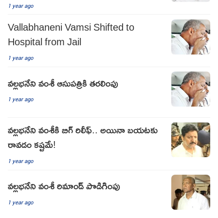
1 year ago
Vallabhaneni Vamsi Shifted to
Hospital from Jail
1 year ago
వ‌ల్ల‌భ‌నేని వంశీ ఆసుప‌త్రికి త‌ర‌లింపు
1 year ago
వల్లభనేని వంశీకి బిగ్ రిలీఫ్.. అయినా బయటకు
రావడం కష్టమే!
1 year ago
వ‌ల్ల‌భ‌నేని వంశీ రిమాండ్ పొడిగింపు
1 year ago