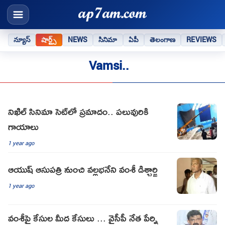
న్యూస్
షార్ట్స్
NEWS
సినిమా
ఏపీ
తెలంగాణ
REVIEWS
Vamsi..
నిఖిల్ సినిమా సెట్‌లో ప్రమాదం.. పలువురికి
గాయాలు
1 year ago
ఆయుష్ ఆసుపత్రి నుంచి వల్లభనేని వంశీ డిశ్చార్జి
1 year ago
వంశీపై కేసుల మీద కేసులు ... వైసీపీ నేత పేర్ని