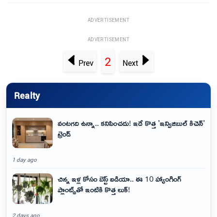
ADVERTISEMENT
ADVERTISEMENT
2
Prev
Next
Realty
వంటగది ఉన్నా.. కనిపించదు! ఇదే కొత్త 'ఇన్విజిబుల్ కిచెన్'
ట్రెండ్
1 day ago
చిన్న ఇళ్ల కోసం బెస్ట్ ఐడియా.. ఈ 10 హ్యాంగింగ్
ప్లాంట్స్‌తో ఇంటికి కొత్త లుక్!
2 days ago