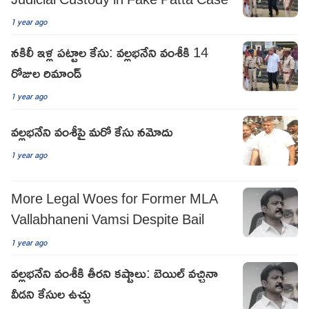
1 year ago
నకిలీ ఇళ్ల పట్టాల కేసు: వల్లభనేని వంశీకి 14
రోజుల రిమాండ్
1 year ago
వ‌ల్ల‌భ‌నేని వంశీపై మ‌రో కేసు న‌మోదు
1 year ago
More Legal Woes for Former MLA
Vallabhaneni Vamsi Despite Bail
1 year ago
వల్లభనేని వంశీకి తీరని కష్టాలు: బెయిల్ వచ్చినా
వీడని కేసుల ఉచ్చు