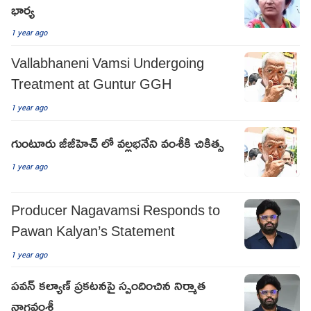
భార్య
1 year ago
Vallabhaneni Vamsi Undergoing
Treatment at Guntur GGH
1 year ago
గుంటూరు జీజీహెచ్ లో వల్లభనేని వంశీకి చికిత్స
1 year ago
Producer Nagavamsi Responds to
Pawan Kalyan’s Statement
1 year ago
ప‌వ‌న్ క‌ల్యాణ్ ప్ర‌క‌ట‌న‌పై స్పందించిన నిర్మాత
నాగ‌వంశీ