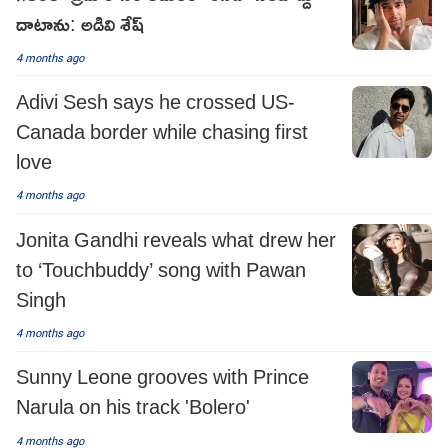
దాటాను: అడివి శేష్
4 months ago
Adivi Sesh says he crossed US-
Canada border while chasing first
love
4 months ago
Jonita Gandhi reveals what drew her
to ‘Touchbuddy’ song with Pawan
Singh
4 months ago
Sunny Leone grooves with Prince
Narula on his track 'Bolero'
4 months ago