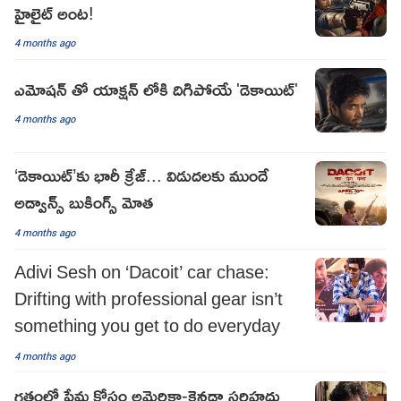
హైలైట్ అంట!
4 months ago
ఎమోషన్ తో యాక్షన్ లోకి దిగిపోయే 'డెకాయిట్'
4 months ago
‘డెకాయిట్’కు భారీ క్రేజ్... విడుదలకు ముందే
అడ్వాన్స్ బుకింగ్స్‌ మోత
4 months ago
Adivi Sesh on ‘Dacoit’ car chase:
Drifting with professional gear isn’t
something you get to do everyday
4 months ago
గతంలో ప్రేమ కోసం అమెరికా-కెనడా సరిహద్దు