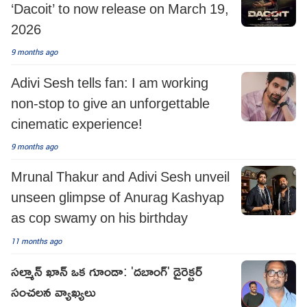
‘Dacoit’ to now release on March 19,
2026
9 months ago
Adivi Sesh tells fan: I am working
non-stop to give an unforgettable
cinematic experience!
9 months ago
Mrunal Thakur and Adivi Sesh unveil
unseen glimpse of Anurag Kashyap
as cop swamy on his birthday
11 months ago
సల్మాన్ ఖాన్ ఒక గూండా: 'దబాంగ్' డైరెక్టర్
సంచలన వ్యాఖ్యలు