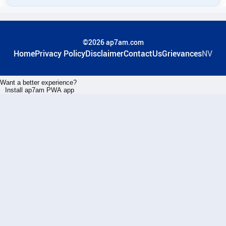
©2026 ap7am.com
Home
Privacy Policy
Disclaimer
ContactUs
Grievances
NV
Want a better experience?
Install ap7am PWA app