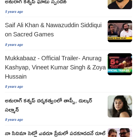
అనురాగ్ కశ్యప్ ఘాటు స్పందన
5 years ago
Saif Ali Khan & Nawazuddin Siddiqui
on Sacred Games
8 years ago
Mukkabaaz - Official Trailer- Anurag
Kashyap, Vineet Kumar Singh & Zoya
Hussain
8 years ago
అనురాగ్ క‌శ్య‌ప్ దర్శ‌క‌త్వంలో తాప్సీ, దుల్క‌ర్
స‌ల్మాన్‌
8 years ago
నా సినిమా సెట్లో ఎవరూ ప్రేమలో పడకూడదనే రూల్