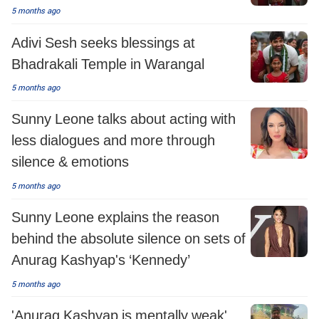
5 months ago
Adivi Sesh seeks blessings at
Bhadrakali Temple in Warangal
5 months ago
Sunny Leone talks about acting with
less dialogues and more through
silence & emotions
5 months ago
Sunny Leone explains the reason
behind the absolute silence on sets of
Anurag Kashyap's ‘Kennedy’
5 months ago
'Anurag Kashyap is mentally weak',