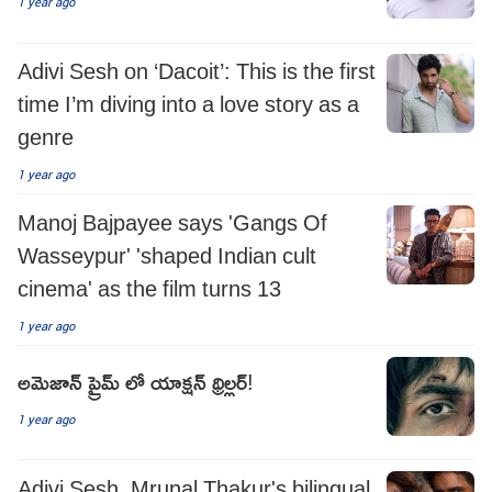
1 year ago
Adivi Sesh on ‘Dacoit’: This is the first
time I’m diving into a love story as a
genre
1 year ago
Manoj Bajpayee says 'Gangs Of
Wasseypur' 'shaped Indian cult
cinema' as the film turns 13
1 year ago
అమెజాన్ ప్రైమ్ లో యాక్షన్ థ్రిల్లర్!
1 year ago
Adivi Sesh, Mrunal Thakur's bilingual