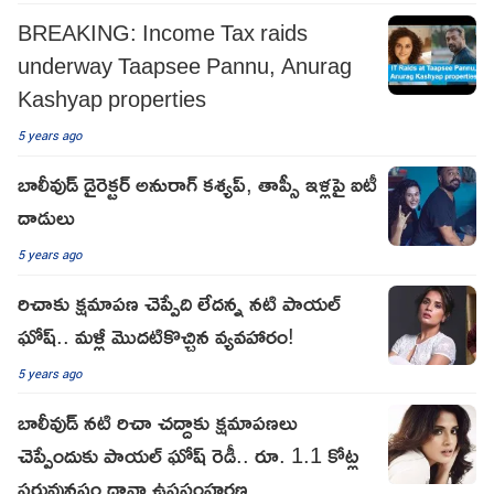
BREAKING: Income Tax raids
underway Taapsee Pannu, Anurag
Kashyap properties
5 years ago
బాలీవుడ్​ డైరెక్టర్​ అనురాగ్​ కశ్యప్​, తాప్సీ ఇళ్లపై ఐటీ
దాడులు
5 years ago
రిచాకు క్షమాపణ చెప్పేది లేదన్న నటి పాయల్
ఘోష్.. మళ్లీ మొదటికొచ్చిన వ్యవహారం!
5 years ago
బాలీవుడ్ నటి రిచా చద్దాకు క్షమాపణలు
చెప్పేందుకు పాయల్ ఘోష్ రెడీ.. రూ. 1.1 కోట్ల
పరువునష్టం దావా ఉపసంహరణ