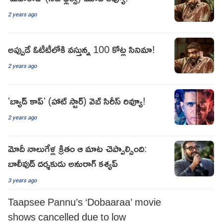
2 years ago
అప్పుడే ఓటీటీలోకి వస్తున్న 100 కోట్ల సినిమా!
2 years ago
'బ్యాడ్ కాప్' (హాట్ స్టార్) వెబ్ సిరీస్ రివ్యూ!
2 years ago
మోదీ నాలుగేళ్ల క్రితం ఆ మాట చెప్పాల్సింది:
బాలీవుడ్ దర్శకుడు అనురాగ్ కశ్యప్
3 years ago
Taapsee Pannu’s ‘Dobaaraa’ movie
shows cancelled due to low