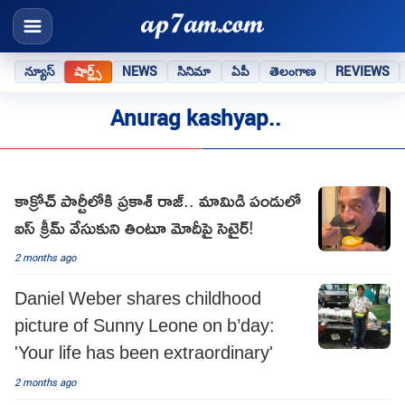
న్యూస్
షార్ట్స్
NEWS
సినిమా
ఏపీ
తెలంగాణ
REVIEWS
Anurag kashyap..
కాక్రోచ్ పార్టీలోకి ప్రకాశ్ రాజ్.. మామిడి పండులో
ఐస్ క్రీమ్ వేసుకుని తింటూ మోదీపై సెటైర్!
2 months ago
Daniel Weber shares childhood
picture of Sunny Leone on b’day:
'Your life has been extraordinary'
2 months ago