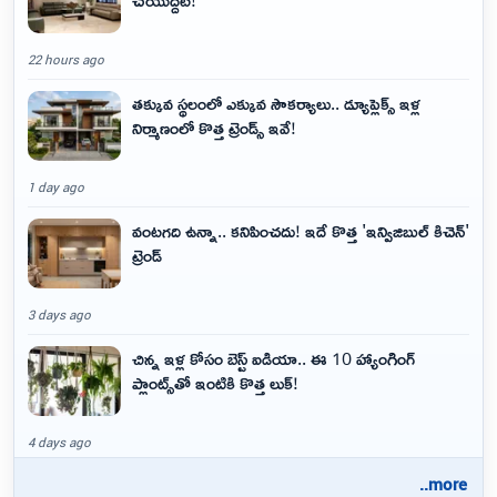
22 hours ago
తక్కువ స్థలంలో ఎక్కువ సౌకర్యాలు.. డ్యూప్లెక్స్ ఇళ్ల
నిర్మాణంలో కొత్త ట్రెండ్స్ ఇవే!
1 day ago
వంటగది ఉన్నా.. కనిపించదు! ఇదే కొత్త 'ఇన్విజిబుల్ కిచెన్'
ట్రెండ్
3 days ago
చిన్న ఇళ్ల కోసం బెస్ట్ ఐడియా.. ఈ 10 హ్యాంగింగ్
ప్లాంట్స్‌తో ఇంటికి కొత్త లుక్!
4 days ago
..more