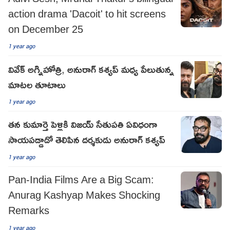
action drama 'Dacoit' to hit screens
on December 25
1 year ago
వివేక్ అగ్నిహోత్రి, అనురాగ్ కశ్యప్ మధ్య పేలుతున్న
మాటల తూటాలు
1 year ago
తన కుమార్తె పెళ్లికి విజయ్ సేతుపతి ఏవిధంగా
సాయపడ్డాడో తెలిపిన దర్శకుడు అనురాగ్ కశ్యప్
1 year ago
Pan-India Films Are a Big Scam:
Anurag Kashyap Makes Shocking
Remarks
1 year ago