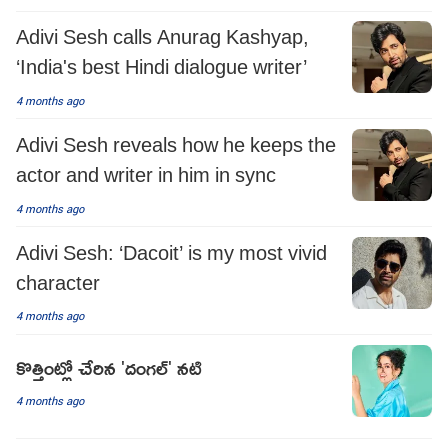
Adivi Sesh calls Anurag Kashyap,
‘India's best Hindi dialogue writer’
4 months ago
Adivi Sesh reveals how he keeps the
actor and writer in him in sync
4 months ago
Adivi Sesh: ‘Dacoit’ is my most vivid
character
4 months ago
కొత్తింట్లో చేరిన 'దంగల్' నటి
4 months ago