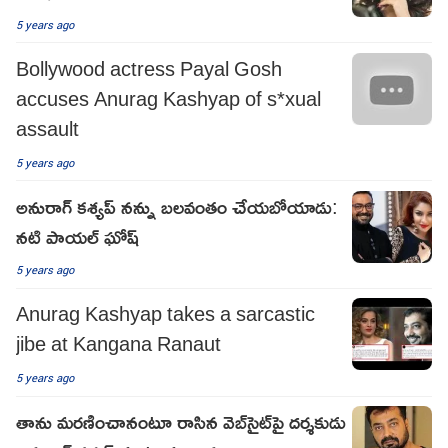
5 years ago
Bollywood actress Payal Gosh
accuses Anurag Kashyap of s*xual
assault
5 years ago
అనురాగ్‌ కశ్యప్‌ నన్ను బలవంతం చేయబోయాడు:
నటి పాయల్ ఘోష్
5 years ago
Anurag Kashyap takes a sarcastic
jibe at Kangana Ranaut
5 years ago
తాను మరణించానంటూ రాసిన వెబ్‌సైట్‌పై దర్శకుడు