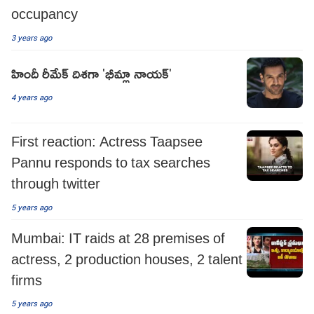
occupancy
3 years ago
హిందీ రీమేక్ దిశగా 'భీమ్లా నాయక్'
4 years ago
First reaction: Actress Taapsee
Pannu responds to tax searches
through twitter
5 years ago
Mumbai: IT raids at 28 premises of
actress, 2 production houses, 2 talent
firms
5 years ago