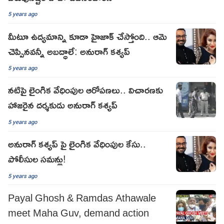
5 years ago
మీటూ ఉద్యమాన్ని కూడా హైజాక్ చేస్తోంది.. ఆమె
చెప్పినవన్నీ అబద్ధాలే: అనురాగ్ కశ్యప్
5 years ago
నటిపై లైంగిక వేధింపుల ఆరోపణలు.. విచారణకు
హాజరైన దర్శకుడు అనురాగ్‌ కశ్యప్
5 years ago
అనురాగ్ కశ్యప్ పై లైంగిక వేధింపుల కేసు..
పోలీసుల సమన్లు!
5 years ago
Payal Ghosh & Ramdas Athawale
meet Maha Guv, demand action