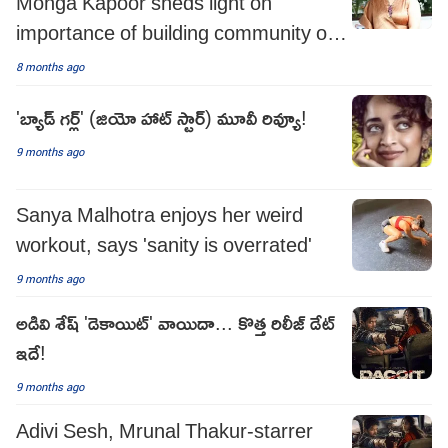
Monga Kapoor sheds light on
importance of building community of
women in cinema
8 months ago
'బ్యాడ్ గర్ల్' (జియో హాట్ స్టార్) మూవీ రివ్యూ!
9 months ago
Sanya Malhotra enjoys her weird
workout, says 'sanity is overrated'
9 months ago
అడివి శేష్ 'డెకాయిట్' వాయిదా... కొత్త రిలీజ్ డేట్
ఇదే!
9 months ago
Adivi Sesh, Mrunal Thakur-starrer