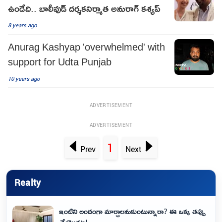
ఉండేది.. బాలీవుడ్ దర్శకనిర్మాత అనురాగ్ కశ్యప్
8 years ago
Anurag Kashyap 'overwhelmed' with
support for Udta Punjab
10 years ago
ADVERTISEMENT
ADVERTISEMENT
1
Prev
Next
Realty
ఇంటిని అందంగా మార్చాలనుకుంటున్నారా? ఈ ఒక్క తప్పు
చేయొద్దట!