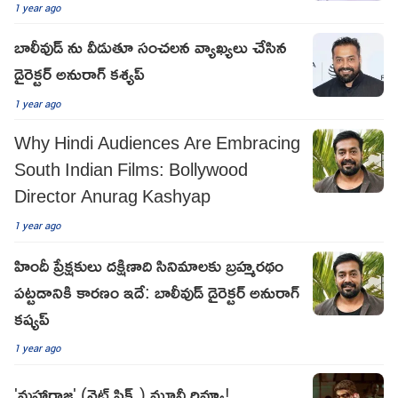
1 year ago
బాలీవుడ్ ను వీడుతూ సంచలన వ్యాఖ్యలు చేసిన
డైరెక్టర్ అనురాగ్ కశ్యప్
1 year ago
Why Hindi Audiences Are Embracing
South Indian Films: Bollywood
Director Anurag Kashyap
1 year ago
హిందీ ప్రేక్షకులు దక్షిణాది సినిమాలకు బ్రహ్మరథం
పట్టడానికి కారణం ఇదే: బాలీవుడ్ డైరెక్టర్ అనురాగ్
కష్యప్
1 year ago
'మహారాజ' (నెట్ ఫ్లిక్స్) మూవీ రివ్యూ!