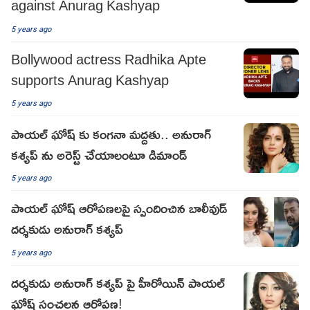
against Anurag Kashyap
5 years ago
Bollywood actress Radhika Apte
supports Anurag Kashyap
5 years ago
పాయల్ ఘోష్ కు కంగనా మద్దతు.. అనురాగ్
కశ్యప్ ను అరెస్ట్ చేయాలంటూ డిమాండ్
5 years ago
పాయల్ ఘోష్ ఆరోపణలపై స్పందించిన బాలీవుడ్
దర్శకుడు అనురాగ్ కశ్యప్
5 years ago
దర్శకుడు అనురాగ్ కశ్యప్ పై హీరోయిన్ పాయల్
ఘోష్ సంచలన ఆరోపణ!