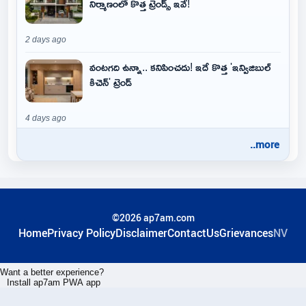
నిర్మాణంలో కొత్త ట్రెండ్స్ ఇవే!
2 days ago
వంటగది ఉన్నా.. కనిపించదు! ఇదే కొత్త 'ఇన్విజిబుల్
కిచెన్' ట్రెండ్
4 days ago
..more
©2026 ap7am.com
Home
Privacy Policy
Disclaimer
ContactUs
Grievances
NV
Want a better experience?
Install ap7am PWA app