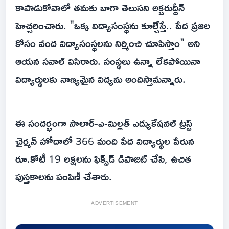
కాపాడుకోవాలో తమకు బాగా తెలుసని అక్బరుద్దీన్
హెచ్చరించారు. "ఒక్క విద్యాసంస్థను కూల్చేస్తే.. పేద ప్రజల
కోసం వంద విద్యాసంస్థలను నిర్మించి చూపిస్తాం" అని
ఆయన సవాల్ విసిరారు. సంస్థలు ఉన్నా లేకపోయినా
విద్యార్థులకు నాణ్యమైన విద్యను అందిస్తామన్నారు.
ఈ సందర్భంగా సాలార్-ఎ-మిల్లత్ ఎడ్యుకేషనల్ ట్రస్ట్
చైర్మన్ హోదాలో 366 మంది పేద విద్యార్థుల పేరున
రూ.కోటీ 19 లక్షలను ఫిక్స్‌డ్ డిపాజిట్ చేసి, ఉచిత
పుస్తకాలను పంపిణీ చేశారు.
ADVERTISEMENT