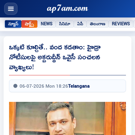
న్యూస్
షార్ట్స్
NEWS
సినిమా
ఏపీ
తెలంగాణ
REVIEWS
ఒక్కటి కూల్చితే.. వంద కడతాం: హైడ్రా
నోటీసులపై అక్బరుద్దీన్ ఒవైసీ సంచలన
వ్యాఖ్యలు!
06-07-2026 Mon 18:26
Telangana