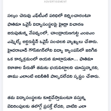
ADVERTISEMENT
సల్కం చెరువు ఎఫ్‌టీఎల్ పరిధిలో నిర్మించారంటూ
ఫాతిమా ఒవైసీ విద్యాసంస్థలపై హైడ్రా విచారణ
జరుపుతున్న నేపథ్యంలో, చాంద్రాయణగుట్ట ఎంఐఎం
ఎమ్మెల్యే అక్బరుద్దీన్ ఒవైసీ సంచలన వ్యాఖ్యలు చేశారు.
హైదరాబాద్ గౌస్‌నగర్‌లోని విద్యా క్యాంపస్‌లో జరిగిన
ఒక కార్యక్రమంలో ఆయన మాట్లాడుతూ... ఫాతిమా
కళాశాల పేరుతో తమను భయపెట్టాలని చూస్తున్నారని,
తాము ఎలాంటి అవినీతికి పాల్పడలేదని స్పష్టం చేశారు.
తమ విద్యాసంస్థలను కూల్చివేస్తామంటూ వస్తున్న
బెదిరింపులకు తలొగ్గే ప్రసక్తే లేదని, వాటిని ఎలా