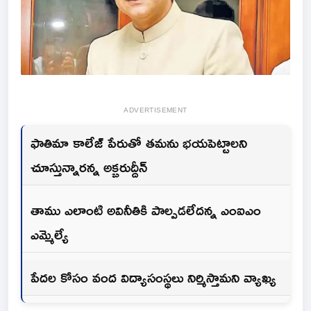
ADVERTISEMENT
ఫాతిమా కాలేజ్ పేరుతో తమను భయపెట్టాలని
చూస్తున్నారన్న అక్బరుద్దీన్
తాము ఎలాంటి అవినీతికి పాల్పడలేదన్న ఎంఐఎం
ఎమ్మెల్యే
పేదల కోసం వంద విద్యాసంస్థలు నిర్మిస్తామని వ్యాఖ్య