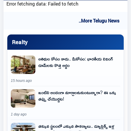
Error fetching data: Failed to fetch
..More Telugu News
Realty
అతిథుల కోసం కాదు.. మీకోసం: భారతీయ లివింగ్
రూమ్‌లకు కొత్త అర్థం
15 hours ago
ఇంటిని అందంగా మార్చాలనుకుంటున్నారా? ఈ ఒక్క
తప్పు చేయొద్దట!
1 day ago
తక్కువ స్థలంలో ఎక్కువ సౌకర్యాలు.. డ్యూప్లెక్స్ ఇళ్ల