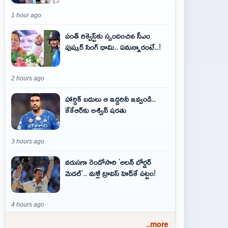
1 hour ago
పంత్ రిక్వెస్ట్‌కు స్పందించిన సీఎం
పుష్కర్ సింగ్ ధామి.. ఏమ‌న్నారంటే..!
2 hours ago
హార్దిక్ బదులు ఆ ఇద్దరినీ ఇవ్వండి..
కేకేఆర్‌కు అశ్విన్ షరతు
3 hours ago
వరుసగా రెండోసారి 'అలన్ బోర్డర్
మెడల్'.. మళ్లీ ట్రావిస్ హెడ్‌కే పట్టం!
4 hours ago
..more