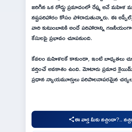
జరిగిన ఒక రోడ్డు ప్రమాదంలో రేష్మ అనే మహిళ మర
నష్టపరిహారం కోసం పోరాడుతున్నారు. ఈ అప్పీల్‌పై వ
వారి కుటుంబానికి అందే పరిహారాన్ని గణనీయంగా ప
కేసులపై ప్రభావం చూపనుంది.
కేవలం మహిళలకే కాకుండా, ఇంటి బాధ్యతలు చూస
వర్తించే అవకాశం ఉంది. మోటారు ప్రమాద క్లెయిమ
ప్రధాన న్యాయమూర్తులు పరిపాలనాపరమైన చర్యలు 
ఈ వార్త మీకు నచ్చిందా?.. నచ్