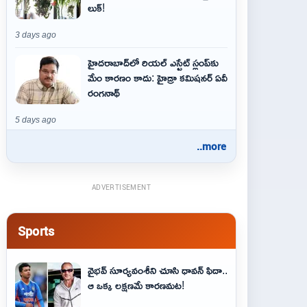
లుక్!
3 days ago
హైదరాబాద్‌లో రియల్ ఎస్టేట్ స్లంప్‌కు
మేం కారణం కాదు: హైడ్రా కమిషనర్ ఏవీ
రంగనాథ్
5 days ago
..more
ADVERTISEMENT
Sports
వైభవ్‌ సూర్యవంశీని చూసి ధావన్‌ ఫిదా..
ఆ ఒక్క లక్షణమే కారణమట!