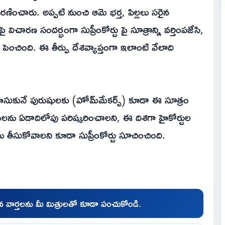
ణించారు. అప్పటి నుంచి ఆమె భర్త, పిల్లలు సరైన
ిచారణ సందర్భంగా సుప్రీంకోర్టు పై సూత్రాన్ని వర్తింపజేసి,
ెంచింది. ఈ తీర్పు దేశవ్యాప్తంగా ఇలాంటి వేలాది
ుకునే పురుషులకు (హోమ్‌మేకర్స్‌) కూడా ఈ సూత్రం
్‌లను ఏడాదిలోపు పరిష్కరించాలని, ఈ దిశగా హైకోర్టుల
తీసుకోవాలని కూడా సుప్రీంకోర్టు సూచించింది.
చిన వార్తలను మీ మిత్రులతో కూడా పంచుకోండి.