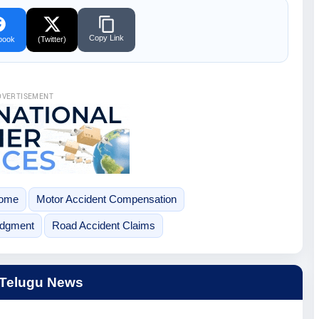
Copy Link
book
(Twitter)
DVERTISEMENT
come
Motor Accident Compensation
udgment
Road Accident Claims
 Telugu News