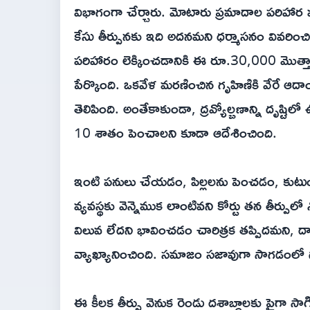
విభాగంగా చేర్చారు. మోటారు ప్రమాదాల పరిహార మ
కేసు తీర్పునకు ఇది అదనమని ధర్మాసనం వివరిం
పరిహారం లెక్కించడానికి ఈ రూ.30,000 మొత్తా
పేర్కొంది. ఒకవేళ మరణించిన గృహిణికి వేరే ఆద
తెలిపింది. అంతేకాకుండా, ద్రవ్యోల్బణాన్ని దృష్ట
10 శాతం పెంచాలని కూడా ఆదేశించింది.
ఇంటి పనులు చేయడం, పిల్లలను పెంచడం, కుటుంబ
వ్యవస్థకు వెన్నెముక లాంటివని కోర్టు తన తీర్పుల
విలువ లేదని భావించడం చారిత్రక తప్పిదమని, దాన
వ్యాఖ్యానించింది. సమాజం సజావుగా సాగడంలో 
ఈ కీలక తీర్పు వెనుక రెండు దశాబ్దాలకు పైగా