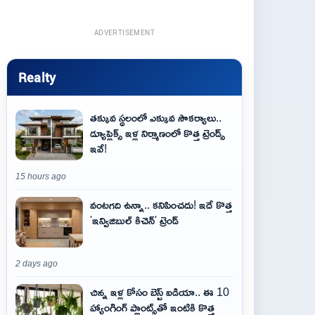
ADVERTISEMENT
Realty
తక్కువ స్థలంలో ఎక్కువ సౌకర్యాలు..
డ్యూప్లెక్స్ ఇళ్ల నిర్మాణంలో కొత్త ట్రెండ్స్
ఇవే!
15 hours ago
వంటగది ఉన్నా.. కనిపించదు! ఇదే కొత్త
'ఇన్విజిబుల్ కిచెన్' ట్రెండ్
2 days ago
చిన్న ఇళ్ల కోసం బెస్ట్ ఐడియా.. ఈ 10
హ్యాంగింగ్ ప్లాంట్స్‌తో ఇంటికి కొత్త