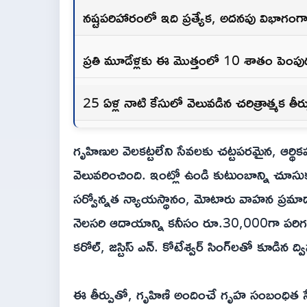
నష్టపరిహారంలో ఇది ప్రత్యేక, అదనపు విభాగంగా
ప్రతి మూడేళ్లకు ఈ మొత్తంలో 10 శాతం పెంప
25 ఏళ్ల నాటి కేసులో వెలువడిన చరిత్రాత్మక తీర్
గృహిణుల వెలకట్టలేని సేవలకు చట్టపరమైన, ఆర్థికపరమై
వెలువరించింది. ఇంట్లో ఉండి కుటుంబాన్ని చూసుక
సర్వోన్నత న్యాయస్థానం, మోటారు వాహన ప్రమాదాల్
నెలసరి ఆదాయాన్ని కనీసం రూ.30,000గా పరిగణి
కరోల్, జస్టిస్ ఎన్. కోటేశ్వర్ సింగ్‌లతో కూడిన 
ఈ తీర్పుతో, గృహిణి అందించే గృహ సంబంధిత సేవల