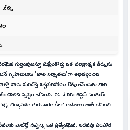
 చేర్పు
ుదల
పు
న గుర్తింపునిస్తూ సుప్రీంకోర్టు ఒక చరిత్రాత్మక తీర్పును
ునే గృహిణులను 'జాతి నిర్మాతలు'గా అభివర్ణించిన
లో వారు మరణిస్తే నష్టపరిహారం లెక్కించేందుకు వారి
ంచాలని స్పష్టం చేసింది. ఈ మేరకు జస్టిస్ సంజయ్
ద్విసభ్య ధర్మాసనం గురువారం కీలక ఆదేశాలు జారీ చేసింది.
కు వాటిల్లే నష్టాన్ని ఒక ప్రత్యేకమైన, అదనపు పరిహార