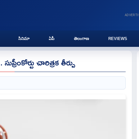
ADVERT
సినిమా
ఏపీ
తెలంగాణ
REVIEWS
రీంకోర్టు చారిత్రక తీర్పు