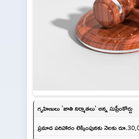
గృహిణులు 'జాతి నిర్మాతలు' అన్న సుప్రీంకోర్టు
ప్రమాద పరిహారం లెక్కింపునకు నెలకు రూ.30