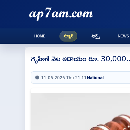
HOME
న్యూస్
షార్ట్స్
NEWS
గృహిణి నెల ఆదాయం రూ. 30,000... సుప్
11-06-2026 Thu 21:11
National