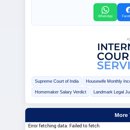
WhatsApp
Face
A
Supreme Court of India
Housewife Monthly In
Homemaker Salary Verdict
Landmark Legal J
More
Error fetching data: Failed to fetch