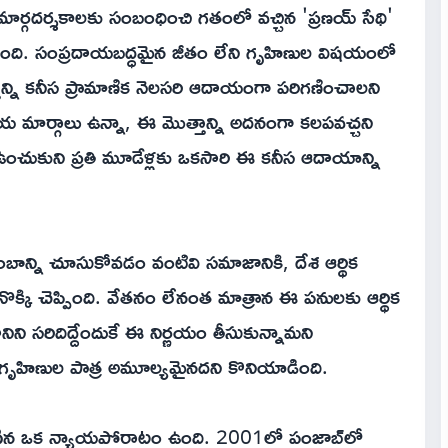
ార్గదర్శకాలకు సంబంధించి గతంలో వచ్చిన 'ప్రణయ్ సేథి'
చింది. సంప్రదాయబద్ధమైన జీతం లేని గృహిణుల విషయంలో
న్ని కనీస ప్రామాణిక నెలసరి ఆదాయంగా పరిగణించాలని
ాయ మార్గాలు ఉన్నా, ఈ మొత్తాన్ని అదనంగా కలపవచ్చని
ిలో ఉంచుకుని ప్రతి మూడేళ్లకు ఒకసారి ఈ కనీస ఆదాయాన్ని
ాన్ని చూసుకోవడం వంటివి సమాజానికి, దేశ ఆర్థిక
ో నొక్కి చెప్పింది. వేతనం లేనంత మాత్రాన ఈ పనులకు ఆర్థిక
ిని సరిదిద్దేందుకే ఈ నిర్ణయం తీసుకున్నామని
గృహిణుల పాత్ర అమూల్యమైనదని కొనియాడింది.
 సాగిన ఒక న్యాయపోరాటం ఉంది. 2001లో పంజాబ్‌లో