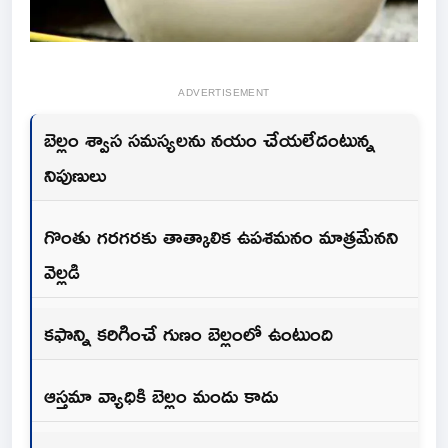
ADVERTISEMENT
బెల్లం శ్వాస సమస్యలను నయం చేయలేదంటున్న
నిపుణులు
గొంతు గరగరకు తాత్కాలిక ఉపశమనం మాత్రమేనని
వెల్లడి
కఫాన్ని కరిగించే గుణం బెల్లంలో ఉంటుంది
ఆస్తమా వ్యాధికి బెల్లం మందు కాదు