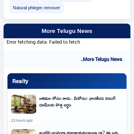
Natural phlegm remover
More Telugu News
Error fetching data: Failed to fetch
..More Telugu News
Realty
అతిథుల కోసం కాదు.. మీకోసం: భారతీయ లివింగ్
రూమ్‌లకు కొత్త అర్థం
23 hours ago
ఇంటిని అందంగా మార్చాలనుకుంటున్నారా? ఈ ఒక్క