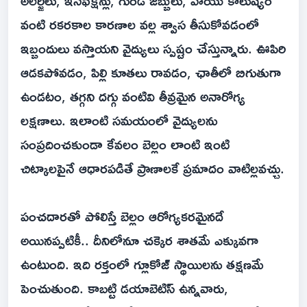
అలర్జీలు, ఇన్‌ఫెక్షన్లు, గుండె జబ్బులు, వాయు కాలుష్యం
వంటి రకరకాల కారణాల వల్ల శ్వాస తీసుకోవడంలో
ఇబ్బందులు వస్తాయని వైద్యులు స్పష్టం చేస్తున్నారు. ఊపిరి
ఆడకపోవడం, పిల్లి కూతలు రావడం, ఛాతీలో బిగుతుగా
ఉండటం, తగ్గని దగ్గు వంటివి తీవ్రమైన అనారోగ్య
లక్షణాలు. ఇలాంటి సమయంలో వైద్యులను
సంప్రదించకుండా కేవలం బెల్లం లాంటి ఇంటి
చిట్కాలపైనే ఆధారపడితే ప్రాణాలకే ప్రమాదం వాటిల్లవచ్చు.
పంచదారతో పోలిస్తే బెల్లం ఆరోగ్యకరమైనదే
అయినప్పటికీ.. దీనిలోనూ చక్కెర శాతమే ఎక్కువగా
ఉంటుంది. ఇది రక్తంలో గ్లూకోజ్ స్థాయిలను తక్షణమే
పెంచుతుంది. కాబట్టి డయాబెటిస్ ఉన్నవారు,