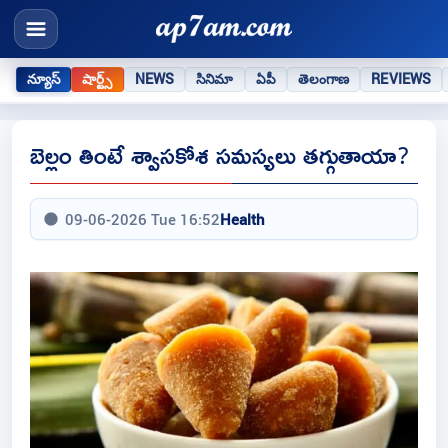
న్యూస్
షార్ట్స్
NEWS
సినిమా
ఏపీ
తెలంగాణ
REVIEWS
బెల్లం తింటే శ్వాసకోశ సమస్యలు తగ్గుతాయా?
09-06-2026 Tue 16:52
Health