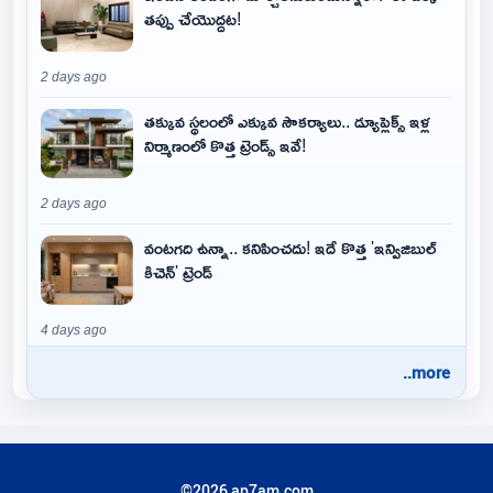
తప్పు చేయొద్దట!
2 days ago
తక్కువ స్థలంలో ఎక్కువ సౌకర్యాలు.. డ్యూప్లెక్స్ ఇళ్ల
నిర్మాణంలో కొత్త ట్రెండ్స్ ఇవే!
2 days ago
వంటగది ఉన్నా.. కనిపించదు! ఇదే కొత్త 'ఇన్విజిబుల్
కిచెన్' ట్రెండ్
4 days ago
..more
©2026 ap7am.com