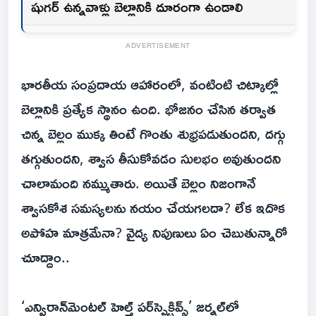
షుగర్ ఉన్నవాళ్లు బెల్లానికి దూరంగా ఉండాలి
ADVERTISEMENT
భారతీయ సంప్రదాయ ఆహారంలో, వంటింటి చిట్కాల్లో
బెల్లానికి ప్రత్యేక స్థానం ఉంది. భోజనం చేసిన తర్వాత
చిన్న బెల్లం ముక్క తింటే గొంతు శుభ్రపడుతుందని, దగ్గు
తగ్గుతుందని, శ్వాస తీసుకోవడం సులభం అవుతుందని
చాలామంది నమ్ముతారు. అయితే బెల్లం నిజంగానే
శ్వాసకోశ సమస్యలను నయం చేయగలదా? లేక ఇదొక
అపోహ మాత్రమేనా? వైద్య నిపుణులు ఏం చెబుతున్నారో
చూద్దాం..
‘ఎన్విరాన్‌మెంటల్ హెల్త్ పర్‌స్పెక్టివ్స్‌’ జర్నల్‌లో