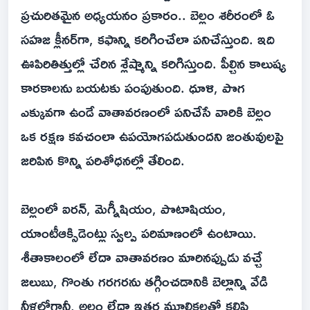
ప్రచురితమైన అధ్యయనం ప్రకారం.. బెల్లం శరీరంలో ఓ
సహజ క్లీనర్‌గా, కఫాన్ని కరిగించేలా పనిచేస్తుంది. ఇది
ఊపిరితిత్తుల్లో చేరిన శ్లేష్మాన్ని కరిగిస్తుంది. పీల్చిన కాలుష్య
కారకాలను బయటకు పంపుతుంది. ధూళి, పొగ
ఎక్కువగా ఉండే వాతావరణంలో పనిచేసే వారికి బెల్లం
ఒక రక్షణ కవచంలా ఉపయోగపడుతుందని జంతువులపై
జరిపిన కొన్ని పరిశోధనల్లో తేలింది.
బెల్లంలో ఐరన్, మెగ్నీషియం, పొటాషియం,
యాంటీఆక్సిడెంట్లు స్వల్ప పరిమాణంలో ఉంటాయి.
శీతాకాలంలో లేదా వాతావరణం మారినప్పుడు వచ్చే
జలుబు, గొంతు గరగరను తగ్గించడానికి బెల్లాన్ని వేడి
నీళ్లలోగానీ, అల్లం లేదా ఇతర మూలికలతో కలిపి