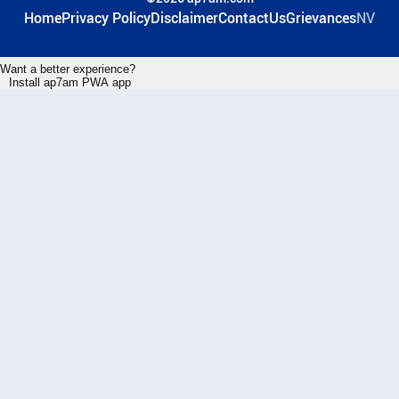
Home
Privacy Policy
Disclaimer
ContactUs
Grievances
NV
Want a better experience?
Install ap7am PWA app