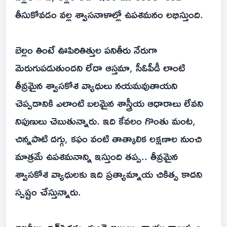
తీసుకోవడం వల్ల శ్వాసనాళాల్లో ఉపశమనం లభిస్తుంది.
బెల్లం తింటే ఊపిరితిత్తుల పనితీరు నేరుగా
మెరుగుపడుతుందని లేదా ఆస్తమా, సీఓపీడీ లాంటి
తీవ్రమైన శ్వాసకోశ వ్యాధులు నయమవుతాయని
చెప్పడానికి ఎలాంటి బలమైన శాస్త్రీయ ఆధారాలు లేవని
నిపుణులు చెబుతున్నారు. ఇది కేవలం గొంతు మంట,
చిన్నపాటి దగ్గు, కఫం వంటి తాత్కాలిక లక్షణాల నుంచి
మాత్రమే ఉపశమనాన్ని ఇస్తుంది తప్ప.. తీవ్రమైన
శ్వాసకోశ వ్యాధులకు ఇది ప్రత్యామ్నాయ చికిత్స కాదని
స్పష్టం చేస్తున్నారు.