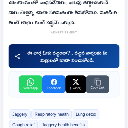
ఊబకాయంతో బాధపడేవారు, బరువు తగ్గాలనుకునే
వారు బెల్లాన్ని చాలా పరిమితంగా తీసుకోవాలి. మితిమీరి
తింటే లాభం కంటే నష్టమే ఎక్కువ.
ADVERTISEMENT
ఈ వార్త మీకు నచ్చిందా?.. నచ్చిన వార్తలను మీ
మిత్రులతో కూడా పంచుకోండి.
Copy Link
WhatsApp
Facebook
(Twitter)
Jaggery
Respiratory health
Lung detox
Cough relief
Jaggery health benefits