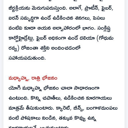
జీర్ణక్రియను మెరుగుపరుస్తుంది. అలాగే, ప్రొటీన్, ఫైబర్,
ఐరన్ సమృద్ధిగా ఉండే ఉడికించిన శనగలు, పెసలు
వంటివి కూడా ఆయన అల్పాహారంలో భాగం. సంక్లిష్ట
కార్బోహైడ్రేట్లు, ఫైబర్ అధికంగా ఉండే దలియా (గోధుమ
రవ్వ) రోజంతా శక్తిని అందించడంలో
సహాయపడుతుంది.
మధ్యాహ్న, రాత్రి భోజనం
యోగి మధ్యాహ్న భోజనం చాలా సాధారణంగా
ఉంటుంది. కొన్ని చపాతీలు, ఉడికించిన కూరగాయలు
మాత్రమే తీసుకుంటారు. క్యారెట్, బీన్స్, బంగాళదుంపలు
వంటి పోషకాలు నిండిన, తక్కువ కొవ్వు ఉన్న
కూరగాయలనే ఎంచుకుంటారు.