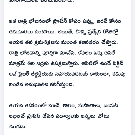
ఇక రాత్రి భోజనంలో ప్రొటీన్ కోసం పప్పు, ఐరన్ కోసం
ఆకుకూరలు ఉంటాయి. అయితే, కొన్ని ప్రత్యేక రోజుల్లో
ఆయన తన క్రమశిక్షణను మరింత కఠినతరం చేస్తారు.
రాత్రి భోజనాన్ని పూర్తిగా మానేసి, కేవలం ఒక్క ఆపిల్
మాత్రమే తిని నిద్రకు ఉపక్రమిస్తారు. ఆపిల్‌లో ఉండే పెక్టిన్
అనే ఫైబర్ జీర్ణక్రియకు సహాయపడటమే కాకుండా, కడుపు
నిండిన అనుభూతిని కలిగిస్తుంది.
ఆయన ఆహారంలో నూనె, కారం, మసాలాలు, బయట
లభించే ప్రాసెస్ చేసిన పదార్థాలకు అస్సలు చోటు
ఉండదు.