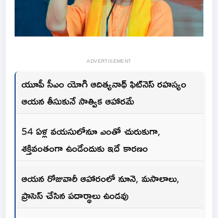
ADVERTISEMENT
యూపీ సీఎం యోగి ఆదిత్యనాథ్ ఫిట్‌నెస్ రహస్యం
ఆయన తీసుకునే సాత్విక ఆహారమే
54 ఏళ్ల వయసులోనూ ఎంతో చురుకుగా,
శక్తివంతంగా ఉండేందుకు ఇదే కారణం
ఆయన రోజువారీ ఆహారంలో నూనె, మసాలాలు,
ప్రాసెస్ చేసిన పదార్థాలు ఉండవు