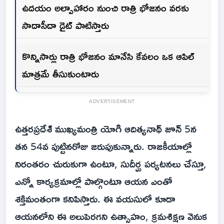
ఉదయం అల్పాహారం నుంచి రాత్రి భోజనం వరకు
సాదాసీదా డైట్ పాటిస్తారు
కొన్నిసార్లు రాత్రి భోజనం మానేసి కేవలం ఒక ఆపిల్
మాత్రమే తీసుకుంటారు
ADVERTISEMENT
ఉత్తరప్రదేశ్ ముఖ్యమంత్రి యోగి ఆదిత్యనాథ్ జూన్ 5న
తన 54వ పుట్టినరోజు జరుపుకున్నారు. రాజకీయాల్లో
నిరంతరం చురుకుగా ఉంటూ, సుదీర్ఘ పర్యటనలు చేస్తూ,
ఎన్నో కార్యక్రమాల్లో పాల్గొంటూ ఆయన ఎంతో
శక్తిమంతంగా కనిపిస్తారు. ఈ వయసులో కూడా
ఆయనలోని ఈ అలుపెరగని ఉత్సాహం, క్రమశిక్షణ వెనుక