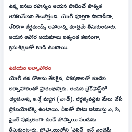
ఉన్న అసలు రహస్యం ఆయన పాటించే సాత్విక
ఆహారమేనని తెలుస్తోంది. యోగి పూర్తిగా సాదాసీదా,
తేలికగా జీర్ణమయ్యే ఆహారాన్ని మాత్రమే తీసుకుంటారు.
ఆయన ఆహార నియమాలు అత్యంత కఠినంగా,
క్రమశిక్షణతో కూడి ఉంటాయి.
ఉదయం అల్పాహారం
యోగి తన రోజును తేలికైన, పోషకాలతో కూడిన
అల్పాహారంతో ప్రారంభిస్తారు. ఆయన బ్రేక్‌ఫాస్ట్‌లో
చల్లదనాన్ని ఇచ్చే మజ్జిగ (చాచ్), జీర్ణవ్యవస్థకు మేలు చేసే
ప్రోబయోటిక్స్ ఉంటాయి. దీనితో పాటు విటమిన్లు ఎ, సి,
ఫైబర్ పుష్కలంగా ఉండే బొప్పాయి పండును
తీసుకుంటారు. బొప్పాయిలోని 'పపైన్' అనే ఎంజైమ్