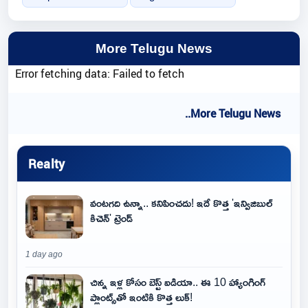
More Telugu News
Error fetching data: Failed to fetch
..More Telugu News
Realty
వంటగది ఉన్నా.. కనిపించదు! ఇదే కొత్త 'ఇన్విజిబుల్
కిచెన్' ట్రెండ్
1 day ago
చిన్న ఇళ్ల కోసం బెస్ట్ ఐడియా.. ఈ 10 హ్యాంగింగ్
ప్లాంట్స్‌తో ఇంటికి కొత్త లుక్!