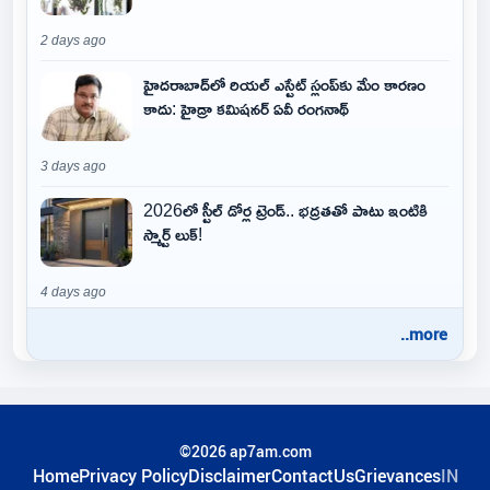
2 days ago
హైదరాబాద్‌లో రియల్ ఎస్టేట్ స్లంప్‌కు మేం కారణం
కాదు: హైడ్రా కమిషనర్ ఏవీ రంగనాథ్
3 days ago
2026లో స్టీల్ డోర్ల ట్రెండ్.. భద్రతతో పాటు ఇంటికి
స్మార్ట్ లుక్!
4 days ago
..more
©2026 ap7am.com
Home
Privacy Policy
Disclaimer
ContactUs
Grievances
IN