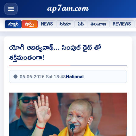
న్యూస్
షార్ట్స్
NEWS
సినిమా
ఏపీ
తెలంగాణ
REVIEWS
యోగి ఆదిత్యనాథ్... సింపుల్ డైట్ తో
శక్తిమంతంగా!
06-06-2026 Sat 18:48
National