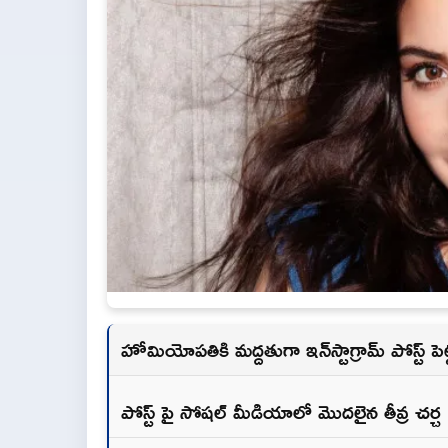
హోమియోపతికి మద్దతుగా ఇన్‌స్టాగ్రామ్ పోస్ట్ పెట
పోస్ట్ పై సోషల్ మీడియాలో మొదలైన తీవ్ర చర్చ