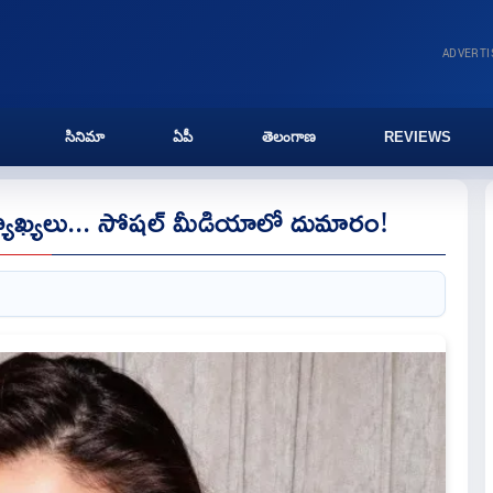
ADVERT
సినిమా
ఏపీ
తెలంగాణ
REVIEWS
్యాఖ్యలు... సోషల్ మీడియాలో దుమారం!