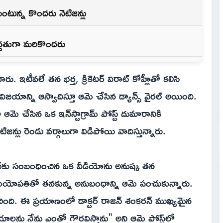
టున్న కొందరు నెటిజన్లు
్దతుగా మరికొందరు
ారు. ఇటీవలే తన భర్త, క్రికెటర్ విరాట్ కోహ్లీతో కలిసి
ిజయాన్ని ఆస్వాదిస్తూ ఆమె చేసిన డ్యాన్స్ వైరల్ అయింది.
మె చేసిన ఒక ఇన్‌స్టాగ్రామ్ పోస్ట్ దుమారానికి
న్లు రెండు వర్గాలుగా విడిపోయి వాదిస్తున్నారు.
న్‌కు సంబంధించిన ఒక వీడియోను అనుష్క తన
హోమియోపతితో తనకున్న అనుబంధాన్ని ఆమె పంచుకున్నారు.
ింది. ఈ ప్రయాణంలో డాక్టర్ రాజన్ శంకరన్ ముఖ్యమైన
ాలను నేను ఎంతో గౌరవిస్తాను" అని ఆమె పోస్ట్‌లో