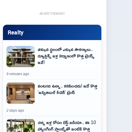
ADVERTISEMENT
Realty
తక్కువ స్థలంలో ఎక్కువ సౌకర్యాలు..
డ్యూప్లెక్స్ ఇళ్ల నిర్మాణంలో కొత్త ట్రెండ్స్
ఇవే!
9 minutes ago
వంటగది ఉన్నా.. కనిపించదు! ఇదే కొత్త
'ఇన్విజిబుల్ కిచెన్' ట్రెండ్
2 days ago
చిన్న ఇళ్ల కోసం బెస్ట్ ఐడియా.. ఈ 10
హ్యాంగింగ్ ప్లాంట్స్‌తో ఇంటికి కొత్త