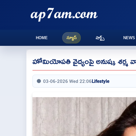
HOME
న్యూస్
షార్ట్స్
NEWS
హోమియోపతి వైద్యంపై అనుష్క శర్మ వ
03-06-2026 Wed 22:06
Lifestyle