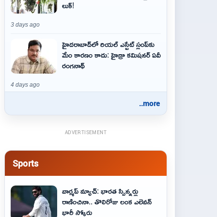
లుక్!
3 days ago
హైదరాబాద్‌లో రియల్ ఎస్టేట్ స్లంప్‌కు
మేం కారణం కాదు: హైడ్రా కమిషనర్ ఏవీ
రంగనాథ్
4 days ago
..more
ADVERTISEMENT
Sports
వార్మప్ మ్యాచ్: భారత స్పిన్నర్లు
రాణించినా.. తొలిరోజు లంక ఎలెవన్
భారీ స్కోరు