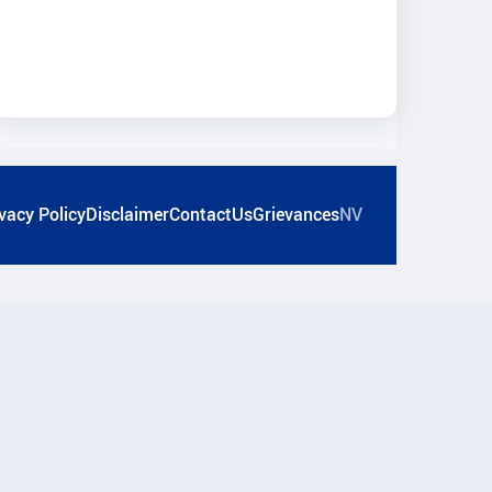
vacy Policy
Disclaimer
ContactUs
Grievances
NV