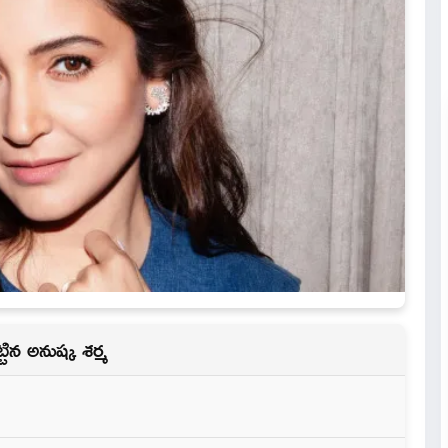
్టిన అనుష్క శర్మ