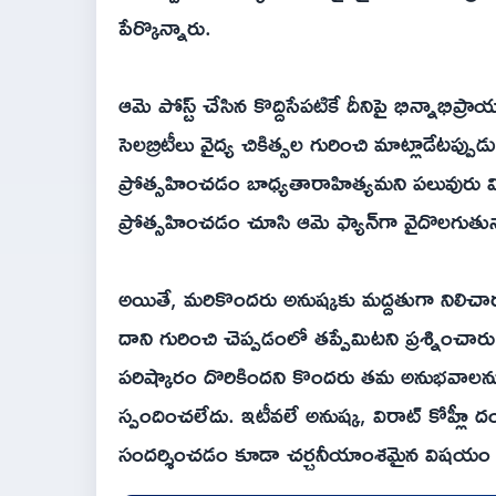
పేర్కొన్నారు.
ఆమె పోస్ట్ చేసిన కొద్దిసేపటికే దీనిపై భిన్నాభిప్
సెలబ్రిటీలు వైద్య చికిత్సల గురించి మాట్లాడేటప్పుడు
ప్రోత్సహించడం బాధ్యతారాహిత్యమని పలువురు వి
ప్రోత్సహించడం చూసి ఆమె ఫ్యాన్‌గా వైదొలగుతున్
అయితే, మరికొందరు అనుష్కకు మద్దతుగా నిలిచారు
దాని గురించి చెప్పడంలో తప్పేమిటని ప్రశ్నించా
పరిష్కారం దొరికిందని కొందరు తమ అనుభవాలను
స్పందించలేదు. ఇటీవలే అనుష్క, విరాట్ కోహ్లీ 
సందర్శించడం కూడా చర్చనీయాంశమైన విషయం తె