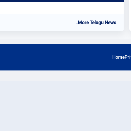
..More Telugu News
Home
Pri