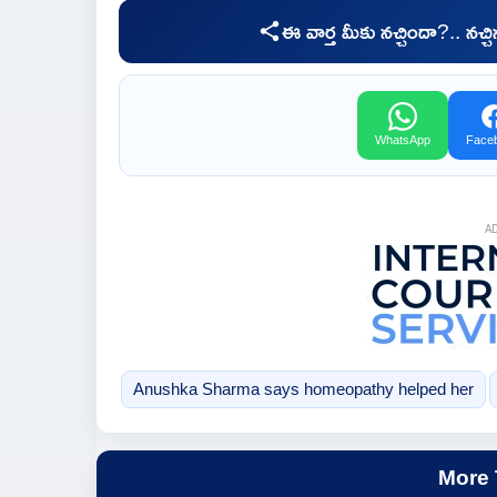
ఈ వార్త మీకు నచ్చిందా?.. నచ్
WhatsApp
Face
A
Anushka Sharma says homeopathy helped her
More