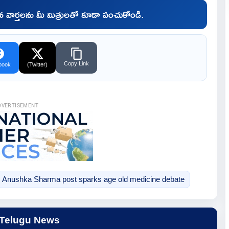
చిన వార్తలను మీ మిత్రులతో కూడా పంచుకోండి.
Copy Link
book
(Twitter)
DVERTISEMENT
Anushka Sharma post sparks age old medicine debate
 Telugu News