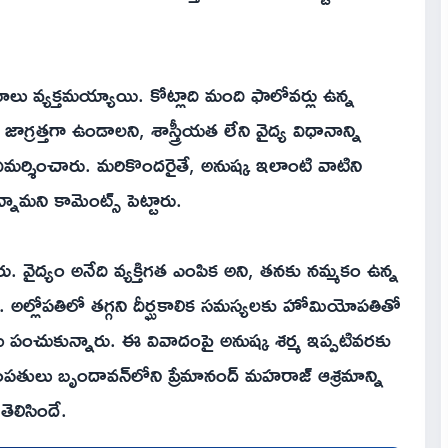
రాయాలు వ్యక్తమయ్యాయి. కోట్లాది మంది ఫాలోవర్లు ఉన్న
 జాగ్రత్తగా ఉండాలని, శాస్త్రీయత లేని వైద్య విధానాన్ని
మర్శించారు. మరికొందరైతే, అనుష్క ఇలాంటి వాటిని
నామని కామెంట్స్ పెట్టారు.
. వైద్యం అనేది వ్యక్తిగత ఎంపిక అని, తనకు నమ్మకం ఉన్న
రు. అల్లోపతిలో తగ్గని దీర్ఘకాలిక సమస్యలకు హోమియోపతితో
 పంచుకున్నారు. ఈ వివాదంపై అనుష్క శర్మ ఇప్పటివరకు
దంపతులు బృందావన్‌లోని ప్రేమానంద్ మహరాజ్ ఆశ్రమాన్ని
లిసిందే.