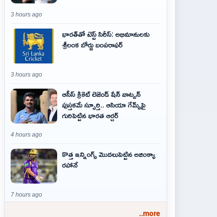
3 hours ago
భారత్‌తో టెస్ట్ సిరీస్: అభిమానులకు
శ్రీలంక బోర్డు బంపరాఫర్
3 hours ago
ఆసీస్ క్రికెట్ లెజెండ్ షేన్ వాట్సన్
పుస్తకమే స్ఫూర్తి.. ఆసియా గేమ్స్‌పై
గురిపెట్టిన భారత ఆర్చర్
4 hours ago
కొత్త ఇన్నింగ్స్ మొదలుపెట్టిన అజింక్యా
రహానే
7 hours ago
..more