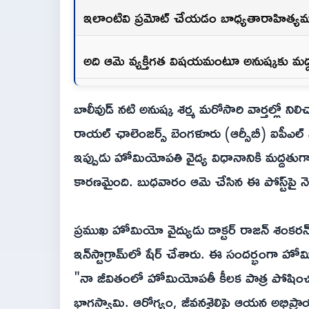
ఇలాంటివి ప్రమోట్ చేయడం బాధ్యతారాహిత్యమం
అది ఆమె వ్యక్తిగత విషయమంటూ అనుష్కకు మద
బాలీవుడ్ నటి అనుష్క శర్మ మరోసారి వార్తల్లో నిలిచ
రాయల్ ఛాలెంజర్స్ బెంగళూరు (ఆర్సీబీ) ఐపీఎల్ వ
ఇప్పుడు హోమియోపతి వైద్య విధానానికి మద్దతుగా ఆ
కారణమైంది. బుధవారం ఆమె చేసిన ఈ పోస్ట్‌పై నెటిజ
ప్రముఖ హోమియో వైద్యుడు డాక్టర్ రాజన్ శంకర
ఇన్‌స్టాగ్రామ్‌లో షేర్ చేశారు. ఈ సందర్భంగా 
"నా జీవితంలో హోమియోపతీ కీలక పాత్ర పోషించ
భాగస్వామి. ఆరోగ్యం, జీవనశైలిపై ఆయన అభిప్రాయ