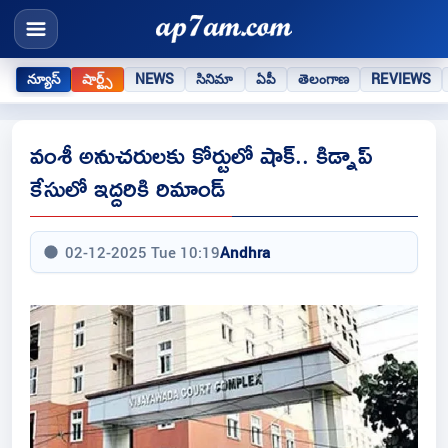
న్యూస్
షార్ట్స్
NEWS
సినిమా
ఏపీ
తెలంగాణ
REVIEWS
వంశీ అనుచరులకు కోర్టులో షాక్.. కిడ్నాప్
కేసులో ఇద్దరికి రిమాండ్
02-12-2025 Tue 10:19
Andhra