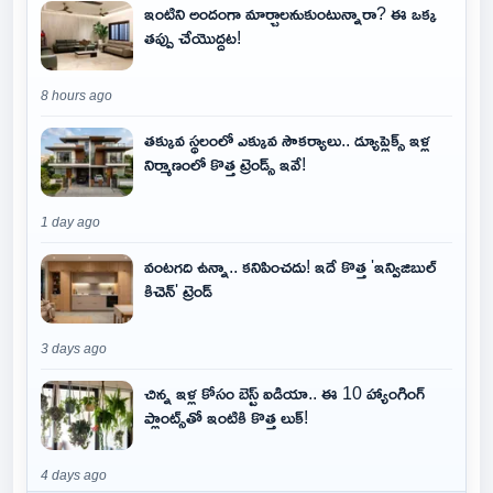
ఇంటిని అందంగా మార్చాలనుకుంటున్నారా? ఈ ఒక్క
తప్పు చేయొద్దట!
8 hours ago
తక్కువ స్థలంలో ఎక్కువ సౌకర్యాలు.. డ్యూప్లెక్స్ ఇళ్ల
నిర్మాణంలో కొత్త ట్రెండ్స్ ఇవే!
1 day ago
వంటగది ఉన్నా.. కనిపించదు! ఇదే కొత్త 'ఇన్విజిబుల్
కిచెన్' ట్రెండ్
3 days ago
చిన్న ఇళ్ల కోసం బెస్ట్ ఐడియా.. ఈ 10 హ్యాంగింగ్
ప్లాంట్స్‌తో ఇంటికి కొత్త లుక్!
4 days ago