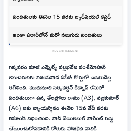
నిందితులకు ఈనెల 15 వరకు జ్యుడీషియల్‌ కస్టడీ
ఇంకా పరారీలోనే మరో నలుగురు నిందితులు
ADVERTISEMENT
గన్నవరం మాజీ ఎమ్మెల్యే వల్లభనేని వంశీమోహన్‌
అనుచరులకు విజయవాడ ఏసీబీ కోర్టులో ఎదురుదెబ్బ
తగిలింది. ముదునూరి సత్యవర్ధన్‌ కిడ్నాప్‌ కేసులో
నిందితులుగా ఉన్న తేలప్రోలు రాము (A3), వజ్రకుమార్‌
(A6) లకు న్యాయస్థానం ఈనెల 15వ తేదీ వరకు
రిమాండ్ విధించింది. నాన్ బెయిలబుల్ వారెంట్ రద్దు
చేయించుకోవడానికి కోర్టుకు హాజరైన వారికి