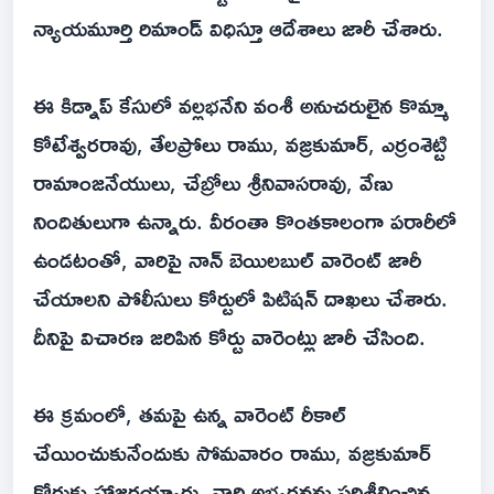
న్యాయమూర్తి రిమాండ్ విధిస్తూ ఆదేశాలు జారీ చేశారు.
ఈ కిడ్నాప్ కేసులో వల్లభనేని వంశీ అనుచరులైన కొమ్మా
కోటేశ్వరరావు, తేలప్రోలు రాము, వజ్రకుమార్, ఎర్రంశెట్టి
రామాంజనేయులు, చేబ్రోలు శ్రీనివాసరావు, వేణు
నిందితులుగా ఉన్నారు. వీరంతా కొంతకాలంగా పరారీలో
ఉండటంతో, వారిపై నాన్ బెయిలబుల్ వారెంట్ జారీ
చేయాలని పోలీసులు కోర్టులో పిటిషన్ దాఖలు చేశారు.
దీనిపై విచారణ జరిపిన కోర్టు వారెంట్లు జారీ చేసింది.
ఈ క్రమంలో, తమపై ఉన్న వారెంట్ రీకాల్
చేయించుకునేందుకు సోమవారం రాము, వజ్రకుమార్
కోర్టుకు హాజరయ్యారు. వారి అభ్యర్థనను పరిశీలించిన