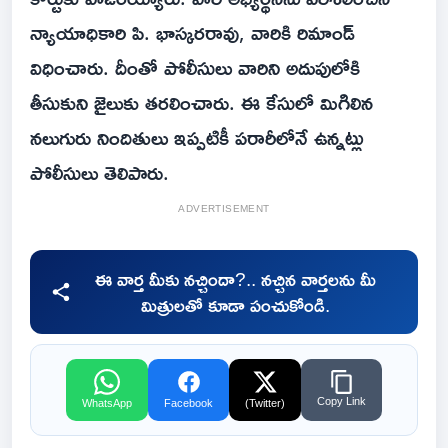
న్యాయాధికారి పి. భాస్కరరావు, వారికి రిమాండ్
విధించారు. దీంతో పోలీసులు వారిని అదుపులోకి
తీసుకుని జైలుకు తరలించారు. ఈ కేసులో మిగిలిన
నలుగురు నిందితులు ఇప్పటికీ పరారీలోనే ఉన్నట్లు
పోలీసులు తెలిపారు.
ADVERTISEMENT
ఈ వార్త మీకు నచ్చిందా?.. నచ్చిన వార్తలను మీ
మిత్రులతో కూడా పంచుకోండి.
Copy Link
WhatsApp
Facebook
(Twitter)