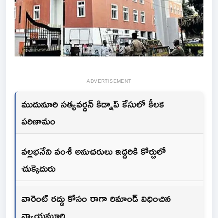
ADVERTISEMENT
ముదునూరి సత్యవర్ధన్‌ కిడ్నాప్‌ కేసులో కీలక
పరిణామం
వల్లభనేని వంశీ అనుచరులు ఇద్దరికి కోర్టులో
చుక్కెదురు
వారెంట్‌ రద్దు కోసం రాగా రిమాండ్‌ విధించిన
న్యాయమూర్తి