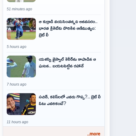
51 minutes ago
ఆ కుర్రాడి వయసెంతన్నది అనవసరం..
భారత క్రికెట్‌కు దొరికిన ఆణిముత్యం:
బ్రెట్ లీ
5 hours ago
యశస్వి జైస్వాల్ కెరీర్‌ను కాపాడిన ఆ
ఘటన.. బయటపెట్టిన రహానే
7 hours ago
సచిన్, కలిస్‌లలో ఎవరు గొప్ప?.. బ్రెట్ లీ
ఓటు ఎవరికంటే?
11 hours ago
..more