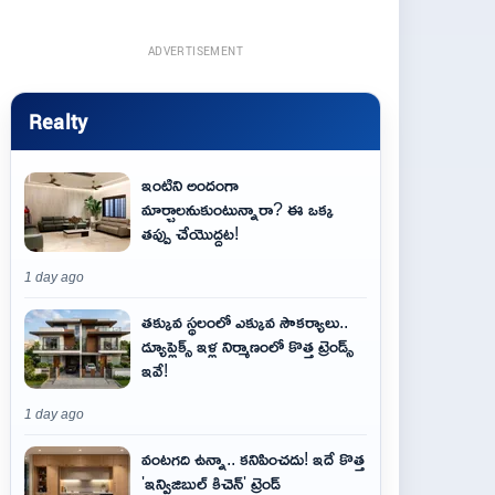
ADVERTISEMENT
Realty
ఇంటిని అందంగా
మార్చాలనుకుంటున్నారా? ఈ ఒక్క
తప్పు చేయొద్దట!
1 day ago
తక్కువ స్థలంలో ఎక్కువ సౌకర్యాలు..
డ్యూప్లెక్స్ ఇళ్ల నిర్మాణంలో కొత్త ట్రెండ్స్
ఇవే!
1 day ago
వంటగది ఉన్నా.. కనిపించదు! ఇదే కొత్త
'ఇన్విజిబుల్ కిచెన్' ట్రెండ్