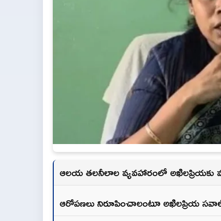
ఆలయ తలనీలాల వ్యవహారంలో అఖిలప్రియకు మ
ఆరోపణలు నిరూపించాలంటూ అఖిలప్రియ సవాల