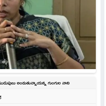
ుడుపులు అందుతున్నాయన్న గుంగుల నాని
్