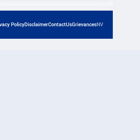
vacy Policy
Disclaimer
ContactUs
Grievances
NV