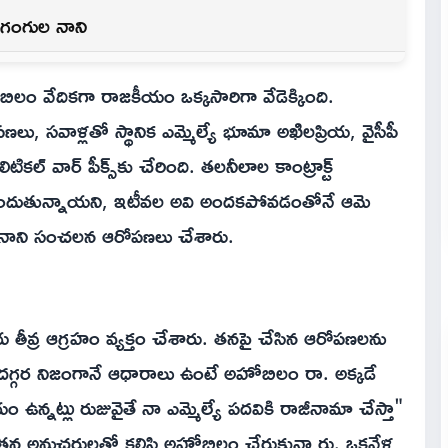
న గంగుల నాని
అహోబిలం వేదికగా రాజకీయం ఒక్కసారిగా వేడెక్కింది.
వాళ్లతో స్థానిక ఎమ్మెల్యే భూమా అఖిలప్రియ, వైసీపీ
టికల్ వార్ పీక్స్‌కు చేరింది. తలనీలాల కాంట్రాక్ట్
 అందుతున్నాయని, ఇటీవల అవి అందకపోవడంతోనే ఆమె
 నాని సంచలన ఆరోపణలు చేశారు.
 తీవ్ర ఆగ్రహం వ్యక్తం చేశారు. తనపై చేసిన ఆరోపణలను
 దగ్గర నిజంగానే ఆధారాలు ఉంటే అహోబిలం రా. అక్కడే
ఉన్నట్లు రుజువైతే నా ఎమ్మెల్యే పదవికి రాజీనామా చేస్తా"
ియ తన అనుచరులతో కలిసి అహోబిలం చేరుకున్నారు. ఒకవేళ