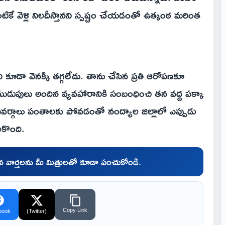
కే వెళ్లి నిలదీస్తానని స్పష్టం చేయడంతో ఉత్కంఠ మరింత
ని కూడా వెనక్కి తగ్గలేదు. తాను చేసిన ప్రతి ఆరోపణకూ
ు ముడుపులు అందిన వ్యవహారానికి సంబంధించి తన వద్ద పక్కా
ువర్గాలు పంతాలకు పోవడంతో నంద్యాల జిల్లాలో ఎప్పుడు
లకొంది.
చిన వార్తలను మీ మిత్రులతో కూడా పంచుకోండి.
Copy Link
book
(Twitter)