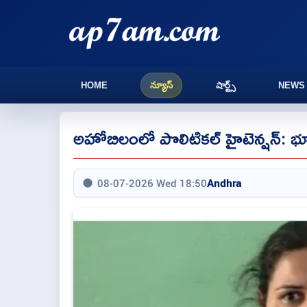
HOME
న్యూస్
షార్ట్స్
NEWS
అహోబిలంలో పొలిటికల్ హైటెన్షన్: భూ
08-07-2026 Wed 18:50
Andhra