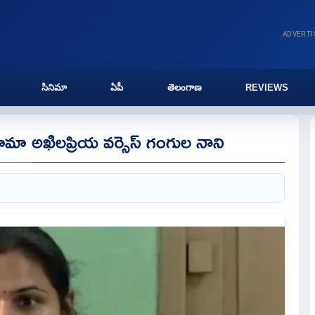
ADVERT
సినిమా
ఏపీ
తెలంగాణ
REVIEWS
మా అఖిలప్రియ వర్సెస్ గంగుల నాని