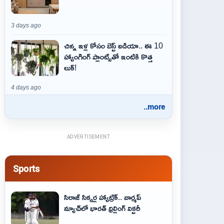
3 days ago
చిన్న ఇళ్ల కోసం బెస్ట్ ఐడియా.. ఈ 10
హ్యాంగింగ్ ప్లాంట్స్‌తో ఇంటికి కొత్త
లుక్!
4 days ago
..more
ADVERTISEMENT
Sports
సిరాజ్ సిక్సర్ల హ్యాట్రిక్.. వార్మప్
మ్యాచ్‌లో భారత్ థ్రిల్లింగ్ విక్టరీ