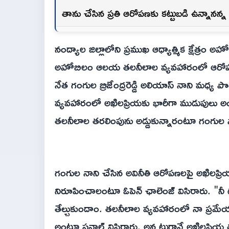
తాను చేసిన ప్రతి ఆరోపణకు కట్టుబడి ఉన్నానన్
నంద్యాల జిల్లాలోని ప్రముఖ ఆధ్యాత్మిక క్షేత్రం 
అహోబిలం ఆలయ తలనీలాల వ్యవహారంలో ఆరోపణలు, స
నేత గంగుల బ్రిజేంద్రరెడ్డి అలియాస్ నాని మధ్య పొలి
వ్యవహారంలో అఖిలప్రియకు భారీగా ముడుపులు
తలనీలాల తరలింపును అడ్డుకున్నారంటూ గంగుల
గంగుల నాని చేసిన అవినీతి ఆరోపణలపై అఖిలప్రియ
నిరూపించాలంటూ ఓపెన్ ఛాలెంజ్ విసిరారు. "నీ
తేల్చుకుందాం. తలనీలాల వ్యవహారంలో నా ప్రమేయం 
అంటూ సవాల్ విసిరారు. అన్నట్లుగానే అఖిలప్ర