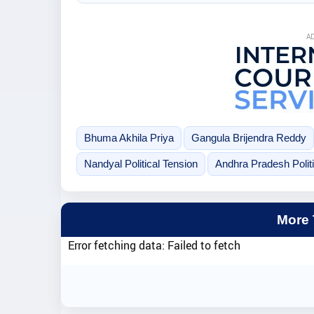
A
Bhuma Akhila Priya
Gangula Brijendra Reddy
Nandyal Political Tension
Andhra Pradesh Polit
More
Error fetching data: Failed to fetch