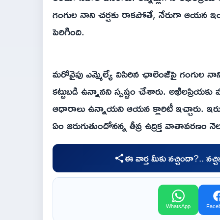
గంగుల నాని చర్చకు రాకపోతే, నేరుగా ఆయన ఇంటి
పెరిగింది.
మరోవైపు ఎమ్మెల్యే విసిరిన ఛాలెంజ్‌పై గంగుల నా
కట్టుబడి ఉన్నానని స్పష్టం చేశారు. అఖిలప్రియక
ఆధారాలు ఉన్నాయని ఆయన క్లారిటీ ఇచ్చారు. ఇర
ఏం జరుగుతుందోనన్న తీవ్ర ఉద్రిక్త వాతావరణం నె
ఈ వార్త మీకు నచ్చిందా?.. నచ్
WhatsApp
Face