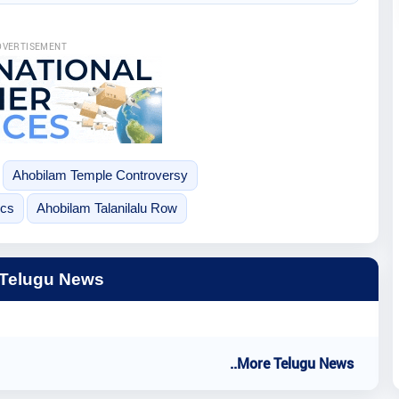
DVERTISEMENT
Ahobilam Temple Controversy
ics
Ahobilam Talanilalu Row
 Telugu News
..More Telugu News