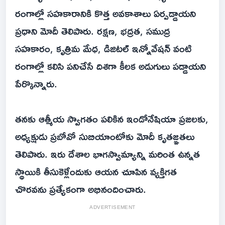
రంగాల్లో సహకారానికి కొత్త అవకాశాలు ఏర్పడ్డాయని
ప్రధాని మోదీ తెలిపారు. రక్షణ, భద్రత, సముద్ర
సహకారం, కృత్రిమ మేధ, డిజిటల్‌ ఇన్నోవేషన్‌ వంటి
రంగాల్లో కలిసి పనిచేసే దిశగా కీలక అడుగులు పడ్డాయని
పేర్కొన్నారు.
తనకు ఆత్మీయ స్వాగతం పలికిన ఇండోనేషియా ప్రజలకు,
అధ్యక్షుడు ప్రబోవో సుబియాంటోకు మోదీ కృతజ్ఞతలు
తెలిపారు. ఇరు దేశాల భాగస్వామ్యాన్ని మరింత ఉన్నత
స్థాయికి తీసుకెళ్లేందుకు ఆయన చూపిన వ్యక్తిగత
చొరవను ప్రత్యేకంగా అభినందించారు.
ADVERTISEMENT