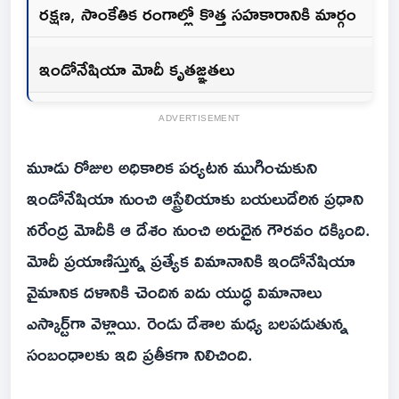
రక్షణ, సాంకేతిక రంగాల్లో కొత్త సహకారానికి మార్గం
ఇండోనేషియా మోదీ కృతజ్ఞతలు
ADVERTISEMENT
మూడు రోజుల అధికారిక పర్యటన ముగించుకుని
ఇండోనేషియా నుంచి ఆస్ట్రేలియాకు బయలుదేరిన ప్రధాని
నరేంద్ర మోదీకి ఆ దేశం నుంచి అరుదైన గౌరవం దక్కింది.
మోదీ ప్రయాణిస్తున్న ప్రత్యేక విమానానికి ఇండోనేషియా
వైమానిక దళానికి చెందిన ఐదు యుద్ధ విమానాలు
ఎస్కార్ట్‌గా వెళ్లాయి. రెండు దేశాల మధ్య బలపడుతున్న
సంబంధాలకు ఇది ప్రతీకగా నిలిచింది.