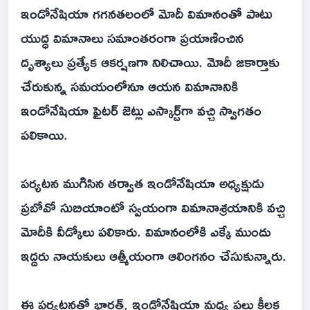
ఇండోనేషియా గగనతలంలో మోదీ విమానంతో పాటు
యుద్ధ విమానాలు సమాంతరంగా ప్రయాణించిన
దృశ్యాలు ప్రత్యేక ఆకర్షణగా నిలిచాయి. మోదీ జకార్తాకు
చేరుకున్న సమయంలోనూ ఆయన విమానానికి
ఇండోనేషియా ఫైటర్‌ జెట్లు ఎస్కార్ట్‌గా వచ్చి స్వాగతం
పలికాయి.
పర్యటన ముగిసిన తర్వాత ఇండోనేషియా అధ్యక్షుడు
ప్రబోవో సుబియాంటో స్వయంగా విమానాశ్రయానికి వచ్చి
మోదీకి వీడ్కోలు పలికారు. విమానంలోకి ఎక్కే ముందు
ఇద్దరు నాయకులు ఆత్మీయంగా ఆలింగనం చేసుకున్నారు.
ఈ పర్యటనతో భారత్‌, ఇండోనేషియా మధ్య పలు కీలక