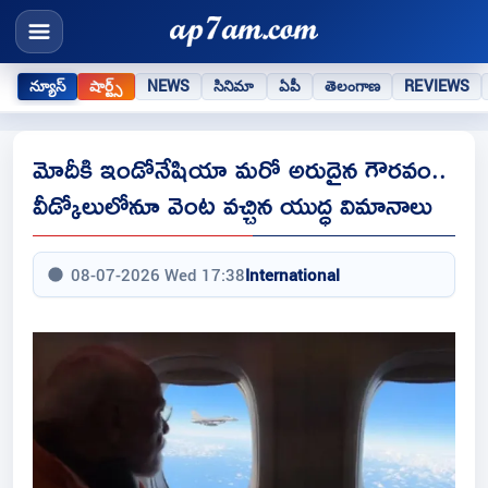
న్యూస్
షార్ట్స్
NEWS
సినిమా
ఏపీ
తెలంగాణ
REVIEWS
మోదీకి ఇండోనేషియా మరో అరుదైన గౌరవం..
వీడ్కోలులోనూ వెంట వచ్చిన యుద్ధ విమానాలు
08-07-2026 Wed 17:38
International