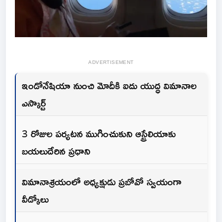
ADVERTISEMENT
ఇండోనేషియా నుంచి మోదీకి ఐదు యుద్ధ విమానాల
ఎస్కార్ట్‌
3 రోజుల పర్యటన ముగించుకుని ఆస్ట్రేలియాకు
బయలుదేరిన ప్రధాని
విమానాశ్రయంలో అధ్యక్షుడు ప్రబోవో స్వయంగా
వీడ్కోలు