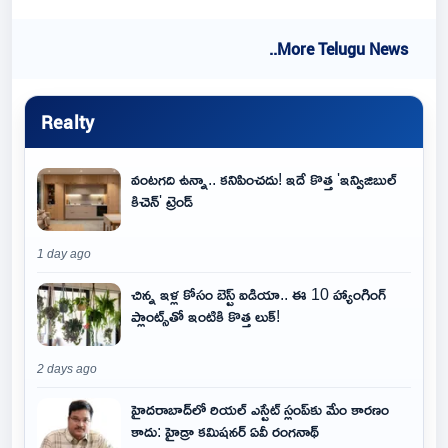
..More Telugu News
Realty
వంటగది ఉన్నా.. కనిపించదు! ఇదే కొత్త 'ఇన్విజిబుల్
కిచెన్' ట్రెండ్
1 day ago
చిన్న ఇళ్ల కోసం బెస్ట్ ఐడియా.. ఈ 10 హ్యాంగింగ్
ప్లాంట్స్‌తో ఇంటికి కొత్త లుక్!
2 days ago
హైదరాబాద్‌లో రియల్ ఎస్టేట్ స్లంప్‌కు మేం కారణం
కాదు: హైడ్రా కమిషనర్ ఏవీ రంగనాథ్