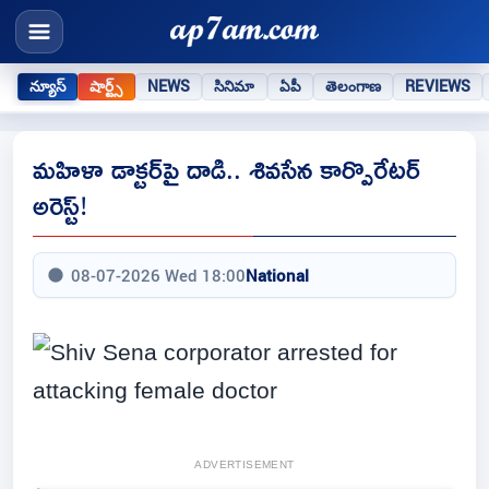
న్యూస్
షార్ట్స్
NEWS
సినిమా
ఏపీ
తెలంగాణ
REVIEWS
మహిళా డాక్టర్‌పై దాడి.. శివసేన కార్పొరేటర్
అరెస్ట్!
08-07-2026 Wed 18:00
National
ADVERTISEMENT