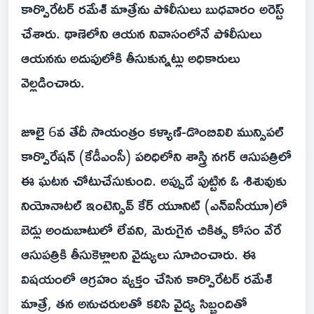
కార్పొరేటర్ రమేశ్ మాత్రేను పోలీసులు బుధవారం అరెస్ట్
చేశారు. థాణెలోని ఆయన నివాసంలోనే పోలీసులు
ఆయనను అదుపులోకి తీసుకున్నట్లు అధికారులు
వెల్లడించారు.
జూలై 6వ తేదీ సాయంత్రం కళ్యాణ్-డొంబివిలి మున్సిపల్
కార్పొరేషన్ (కేడీఎంసీ) పరిధిలోని శాస్త్రి నగర్ ఆసుపత్రిలో
ఈ ఘటన చోటుచేసుకుంది. అప్పుడే పుట్టిన ఓ శిశువుకు
నియోనాటల్ ఇంటెన్సివ్ కేర్ యూనిట్ (ఎన్ఐసీయూ)లో
బెడ్లు అందుబాటులో లేవని, మెరుగైన చికిత్స కోసం వేరే
ఆసుపత్రికి తీసుకెళ్లాలని వైద్యులు సూచించారు. ఈ
విషయంలో ఆగ్రహం వ్యక్తం చేసిన కార్పొరేటర్ రమేశ్
మాత్రే, తన అనుచరులతో కలిసి వైద్య సిబ్బందితో