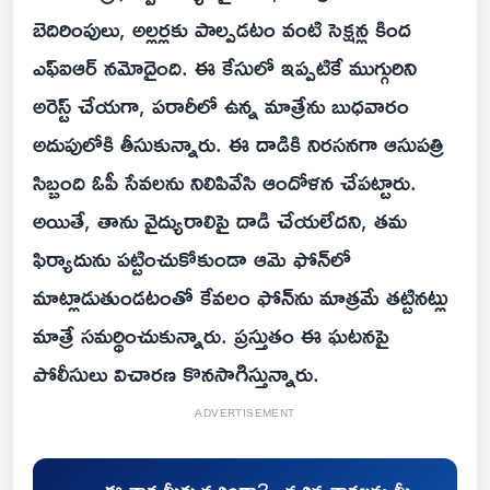
బెదిరింపులు, అల్లర్లకు పాల్పడటం వంటి సెక్షన్ల కింద
ఎఫ్ఐఆర్ నమోదైంది. ఈ కేసులో ఇప్పటికే ముగ్గురిని
అరెస్ట్ చేయగా, పరారీలో ఉన్న మాత్రేను బుధవారం
అదుపులోకి తీసుకున్నారు. ఈ దాడికి నిరసనగా ఆసుపత్రి
సిబ్బంది ఓపీ సేవలను నిలిపివేసి ఆందోళన చేపట్టారు.
అయితే, తాను వైద్యురాలిపై దాడి చేయలేదని, తమ
ఫిర్యాదును పట్టించుకోకుండా ఆమె ఫోన్‌లో
మాట్లాడుతుండటంతో కేవలం ఫోన్‌ను మాత్రమే తట్టినట్లు
మాత్రే సమర్థించుకున్నారు. ప్రస్తుతం ఈ ఘటనపై
పోలీసులు విచారణ కొనసాగిస్తున్నారు.
ADVERTISEMENT