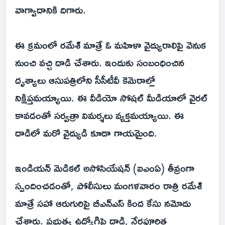
వాగ్వాదానికి దిగారు.
ఈ క్రమంలో రమేశ్ మాత్రే ఓ మహిళా వైద్యురాలిపై వెనుక
నుంచి వచ్చి దాడి చేశారు. ఇందుకు సంబంధించిన
దృశ్యాలు ఆసుపత్రిలోని సీసీటీవీ కెమెరాల్లో
నిక్షిప్తమయ్యాయి. ఈ వీడియో సోషల్ మీడియాలో వైరల్
కావడంతో సర్వత్రా విమర్శలు వ్యక్తమయ్యాయి. ఈ
దాడిలో మరో వైద్యుడి కూడా గాయమైంది.
ఇండియన్ మెడికల్ అసోసియేషన్ (ఐఎంఏ) తీవ్రంగా
స్పందించడంతో, పోలీసులు మంగళవారం రాత్రి రమేశ్
మాత్రే సహా ఆరుగురిపై బీఎన్ఎస్ కింద కేసు నమోదు
చేశారు. ప్రభుత్వ ఉద్యోగిపై దాడి, నేరపూరిత