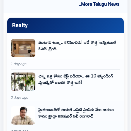
..More Telugu News
Realty
వంటగది ఉన్నా.. కనిపించదు! ఇదే కొత్త 'ఇన్విజిబుల్
కిచెన్' ట్రెండ్
1 day ago
చిన్న ఇళ్ల కోసం బెస్ట్ ఐడియా.. ఈ 10 హ్యాంగింగ్
ప్లాంట్స్‌తో ఇంటికి కొత్త లుక్!
2 days ago
హైదరాబాద్‌లో రియల్ ఎస్టేట్ స్లంప్‌కు మేం కారణం
కాదు: హైడ్రా కమిషనర్ ఏవీ రంగనాథ్