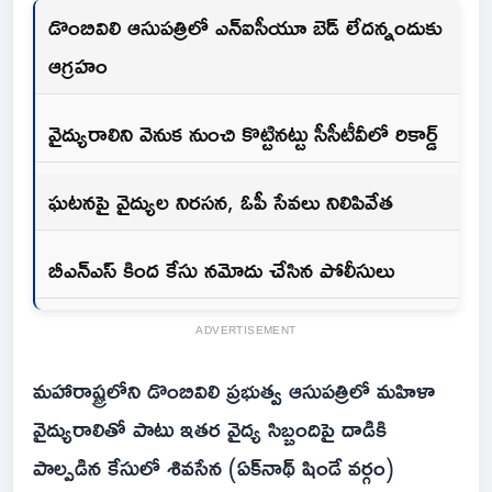
డొంబివిలి ఆసుపత్రిలో ఎన్ఐసీయూ బెడ్ లేదన్నందుకు
ఆగ్రహం
వైద్యురాలిని వెనుక నుంచి కొట్టినట్టు సీసీటీవీలో రికార్డ్
ఘటనపై వైద్యుల నిరసన, ఓపీ సేవలు నిలిపివేత
బీఎన్ఎస్ కింద కేసు నమోదు చేసిన పోలీసులు
ADVERTISEMENT
మహారాష్ట్రలోని డొంబివిలి ప్రభుత్వ ఆసుపత్రిలో మహిళా
వైద్యురాలితో పాటు ఇతర వైద్య సిబ్బందిపై దాడికి
పాల్పడిన కేసులో శివసేన (ఏక్‌నాథ్ షిండే వర్గం)