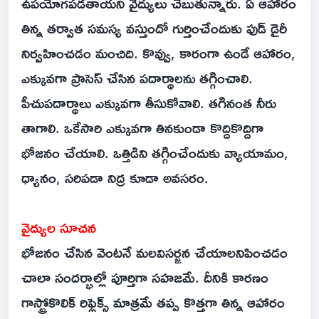
ఉపయోగపడతాయని వైద్యులు చెబుతున్నారు. ఏ ఆహారం
తిన్న తర్వాత సమస్య వస్తుందో గుర్తించేందుకు ఫుడ్‌ డైరీ
నిర్వహించడం మంచిది. కొవ్వు, కారంగా ఉండే ఆహారం,
ఎక్కువగా ప్రాసెస్‌ చేసిన పదార్థాలను తగ్గించాలి.
పీచుపదార్థాలు ఎక్కువగా తీసుకోవాలి. తగినంత నీరు
తాగాలి. ఒకేసారి ఎక్కువగా తినకుండా కొద్దికొద్దిగా
భోజనం చేయాలి. ఒత్తిడిని తగ్గించేందుకు వ్యాయామం,
ధ్యానం, సరిపడా నిద్ర కూడా అవసరం.
వైద్యుల సూచన
భోజనం చేసిన వెంటనే మలవిసర్జన చేయాలనిపించడం
చాలా సందర్భాల్లో పూర్తిగా సహజమే. దీనికి కారణం
గాస్ట్రోకొలిక్‌ రిఫ్లెక్స్‌ మాత్రమే తప్ప కొత్తగా తిన్న ఆహారం