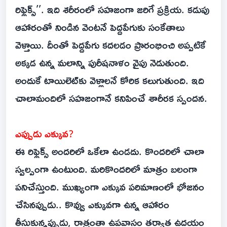
రిఫ్లెక్స్‌’’. ఇది శరీరంలో సహజంగా జరిగే ప్రక్రియ. కడుపు
ఆహారంతో నిండిన వెంటనే పెద్దపేగుకు సంకేతాలు
వెళ్తాయి. దీంతో పెద్దపేగు కదలడం ప్రారంభించి అప్పటికే
అక్కడ ఉన్న మలాన్ని పురీషనాళం వైపు నెడుతుంది.
అందుకే టాయిలెట్‌కు వెళ్లాలనే కోరిక కలుగుతుంది. ఇది
చాలామందిలో సహజంగానే కనిపించే శారీరక స్పందన.
ఎప్పుడు ఎక్కువ?
ఈ రిఫ్లెక్స్‌ అందరిలో ఒకేలా ఉండదు. కొందరిలో చాలా
స్వల్పంగా ఉంటుంది. మరికొందరిలో మాత్రం బలంగా
పనిచేస్తుంది. ముఖ్యంగా ఎక్కువ పరిమాణంలో భోజనం
చేసినప్పుడు.. కొవ్వు ఎక్కువగా ఉన్న ఆహారం
తీసుకున్నప్పుడు, రాత్రంతా ఉపవాసం తర్వాత ఉదయం