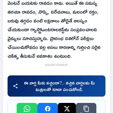
వెంటనే బయటకు రావడం కాదు. అయితే ఈ సమస్య
తరచూ రావడం, నొప్పి, విరేచనాలు, మలంలో రక్తం,
బరువు తగ్గడం వంటి లక్షణాలు తోడైతే ఆలస్యం
చేయకుండా గ్యాస్ట్రోఎంటరాలజిస్ట్‌ను సంప్రదించాలని
వైద్యులు సూచిస్తున్నారు. ప్రారంభ దశలోనే పరీక్షలు
చేయించుకోవడం వల్ల అసలు కారణాన్ని గుర్తించి సరైన
చికిత్స తీసుకునే అవకాశం ఉంటుంది.
ADVERTISEMENT
ఈ వార్త మీకు నచ్చిందా?.. నచ్చిన వార్తలను మీ
మిత్రులతో కూడా పంచుకోండి.