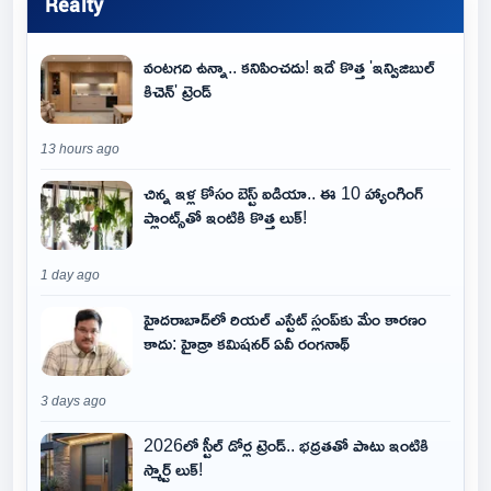
Realty
వంటగది ఉన్నా.. కనిపించదు! ఇదే కొత్త 'ఇన్విజిబుల్
కిచెన్' ట్రెండ్
13 hours ago
చిన్న ఇళ్ల కోసం బెస్ట్ ఐడియా.. ఈ 10 హ్యాంగింగ్
ప్లాంట్స్‌తో ఇంటికి కొత్త లుక్!
1 day ago
హైదరాబాద్‌లో రియల్ ఎస్టేట్ స్లంప్‌కు మేం కారణం
కాదు: హైడ్రా కమిషనర్ ఏవీ రంగనాథ్
3 days ago
2026లో స్టీల్ డోర్ల ట్రెండ్.. భద్రతతో పాటు ఇంటికి
స్మార్ట్ లుక్!