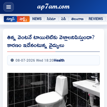
న్యూస్
షార్ట్స్
NEWS
సినిమా
ఏపీ
తెలంగాణ
REVIEWS
తిన్న వెంటనే టాయిలెట్‌కు వెళ్లాలనిపిస్తుందా?
కారణం ఇదేనంటున్న వైద్యులు
08-07-2026 Wed 18:20
Health