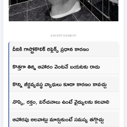
ADVERTISEMENT
దీనికి గాస్ట్రోకొలిక్‌ రిఫ్లెక్స్‌ ప్రధాన కారణం
కొత్తగా తిన్న ఆహారం వెంటనే బయటకు రాదు
కొన్ని జీర్ణవ్యవస్థ వ్యాధులు కూడా కారణం కావచ్చు
నొప్పి, రక్తం, విరేచనాలు ఉంటే వైద్యులను కలవాలి
ఆహారపు అలవాట్లు మార్చుకుంటే సమస్య తగ్గొచ్చు