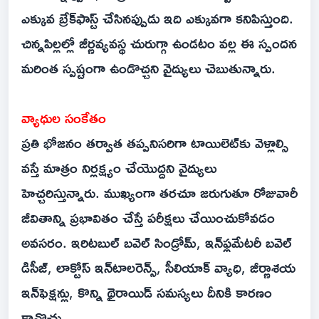
ఎక్కువ బ్రేక్‌ఫాస్ట్‌ చేసినప్పుడు ఇది ఎక్కువగా కనిపిస్తుంది.
చిన్నపిల్లల్లో జీర్ణవ్యవస్థ చురుగ్గా ఉండటం వల్ల ఈ స్పందన
మరింత స్పష్టంగా ఉండొచ్చని వైద్యులు చెబుతున్నారు.
వ్యాధుల సంకేతం
ప్రతి భోజనం తర్వాత తప్పనిసరిగా టాయిలెట్‌కు వెళ్లాల్సి
వస్తే మాత్రం నిర్లక్ష్యం చేయొద్దని వైద్యులు
హెచ్చరిస్తున్నారు. ముఖ్యంగా తరచూ జరుగుతూ రోజువారీ
జీవితాన్ని ప్రభావితం చేస్తే పరీక్షలు చేయించుకోవడం
అవసరం. ఇరిటబుల్‌ బవెల్‌ సిండ్రోమ్‌, ఇన్‌ఫ్లమేటరీ బవెల్‌
డిసీజ్‌, లాక్టోస్‌ ఇన్‌టాలరెన్స్‌, సీలియాక్‌ వ్యాధి, జీర్ణాశయ
ఇన్‌ఫెక్షన్లు, కొన్ని థైరాయిడ్‌ సమస్యలు దీనికి కారణం
కావొచ్చు.