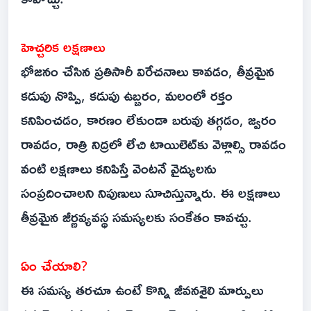
హెచ్చరిక లక్షణాలు
భోజనం చేసిన ప్రతిసారీ విరేచనాలు కావడం, తీవ్రమైన
కడుపు నొప్పి, కడుపు ఉబ్బరం, మలంలో రక్తం
కనిపించడం, కారణం లేకుండా బరువు తగ్గడం, జ్వరం
రావడం, రాత్రి నిద్రలో లేచి టాయిలెట్‌కు వెళ్లాల్సి రావడం
వంటి లక్షణాలు కనిపిస్తే వెంటనే వైద్యులను
సంప్రదించాలని నిపుణులు సూచిస్తున్నారు. ఈ లక్షణాలు
తీవ్రమైన జీర్ణవ్యవస్థ సమస్యలకు సంకేతం కావచ్చు.
ఏం చేయాలి?
ఈ సమస్య తరచూ ఉంటే కొన్ని జీవనశైలి మార్పులు