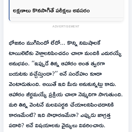
లక్షణాలు కొనసాగితే పరీక్షలు అవసరం
ADVERTISEMENT
భోజనం ముగిసిందో లేదో... కొన్ని నిమిషాలకే
టాయిలెట్‌కు వెళ్లాలనిపించడం చాలా మందికి ఎదురయ్యే
అనుభవం. ‘‘ఇప్పుడే తిన్న ఆహారం అంత త్వరగా
బయటకు వచ్చేస్తుందా?’’ అనే సందేహం కూడా
వెంటాడుతుంది. అయితే ఇది మీరు అనుకున్నట్లు కాదు.
ఆహారం జీర్ణమయ్యే ప్రక్రియ చాలా నెమ్మదిగా సాగుతుంది.
మరి తిన్న వెంటనే మలవిసర్జన చేయాలనిపించడానికి
కారణమేంటి? ఇది సాధారణమేనా? ఎప్పుడు జాగ్రత్త
పడాలి? అనే విషయాలను వైద్యులు వివరించారు.