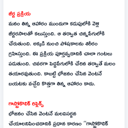
జీర్ణ ప్రక్రియ
మనం తిన్న ఆహారం ముందుగా కడుపులోకి వెళ్లి
జీర్ణరసాలతో కలుస్తుంది. ఆ తర్వాత చిన్నపేగులోకి
చేరుతుంది. అక్కడి నుంచి పోషకాలను శరీరం
గ్రహిస్తుంది. ఈ ప్రక్రియ పూర్తవ్వడానికి చాలా గంటలు
పడుతుంది. చివరగా పెద్దపేగులోకి చేరిన తర్వాతే మలం
తయారవుతుంది. కాబట్టి భోజనం చేసిన వెంటనే
బయటకు వచ్చేది కొత్తగా తిన్న ఆహారం కాదు.
గాస్ట్రోకొలిక్‌ రిఫ్లెక్స్‌
భోజనం చేసిన వెంటనే మలవిసర్జన
చేయాలనిపించడానికి ప్రధాన కారణం ‘‘గాస్ట్రోకొలిక్‌