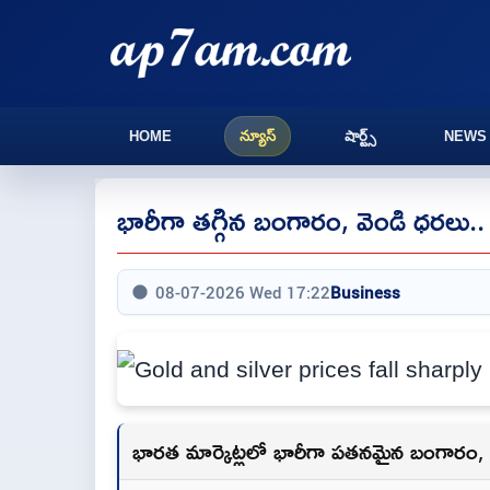
HOME
న్యూస్
షార్ట్స్
NEWS
భారీగా తగ్గిన బంగారం, వెండి ధరలు.
08-07-2026 Wed 17:22
Business
భారత మార్కెట్లలో భారీగా పతనమైన బంగారం, 