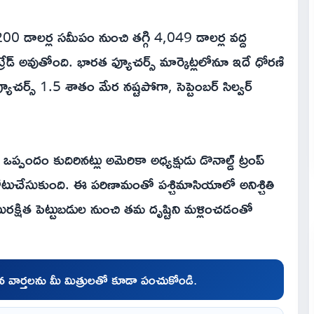
00 డాలర్ల సమీపం నుంచి తగ్గి 4,049 డాలర్ల వద్ద
్రేడ్ అవుతోంది. భారత ఫ్యూచర్స్ మార్కెట్లలోనూ ఇదే ధోరణి
ఫ్యూచర్స్ 1.5 శాతం మేర నష్టపోగా, సెప్టెంబర్ సిల్వర్
్పందం కుదిరినట్లు అమెరికా అధ్యక్షుడు డొనాల్డ్ ట్రంప్
ోటుచేసుకుంది. ఈ పరిణామంతో పశ్చిమాసియాలో అనిశ్చితి
 సురక్షిత పెట్టుబడుల నుంచి తమ దృష్టిని మళ్లించడంతో
చిన వార్తలను మీ మిత్రులతో కూడా పంచుకోండి.