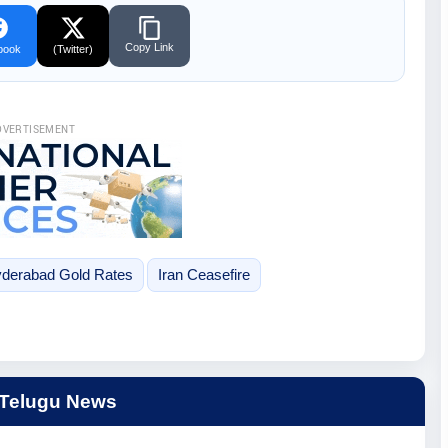
Copy Link
book
(Twitter)
DVERTISEMENT
derabad Gold Rates
Iran Ceasefire
 Telugu News