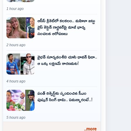
1 hour ago
ఆసీస్ క్రికెట్‌లో కలకలం.. మహిళా జట్టు
వైస్ కెప్టెన్ గార్డనర్‌పై మాజీ భార్య
సంచలన ఆరోపణలు
2 hours ago
వైభవ్‌ సూర్యవంశీని చూసి ధావన్‌ ఫిదా..
ఆ ఒక్క లక్షణమే కారణమట!
4 hours ago
పంత్ రిక్వెస్ట్‌కు స్పందించిన సీఎం
పుష్కర్ సింగ్ ధామి.. ఏమ‌న్నారంటే..!
5 hours ago
..more