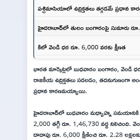
పశ్చిమాసియాలో ఉద్రిక్తతలు తగ్గడమే ప్రధాన కా
హైదరాబాద్‌లో తులం బంగారంపై సుమారు రూ.
కిలో వెండి ధర రూ. 6,000 వరకు క్షీణత
భారత మార్కెట్లలో బుధవారం బంగారం, వెండి 
రాజకీయ ఉద్రిక్తతలు సడలడం, తదనుగుణంగా అంతర
ప్రధాన కారణమయ్యాయి.
హైదరాబాద్‌లో బుధవారం మధ్యాహ్న సమయానికి 2
2,000 తగ్గి రూ. 1,46,730 వద్ద నిలిచింది. 
దాదాపు రూ. 6,000 క్షీణించి రూ. 2.28 లక్షలకు