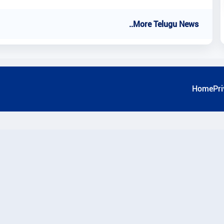
..More Telugu News
Home
Pri