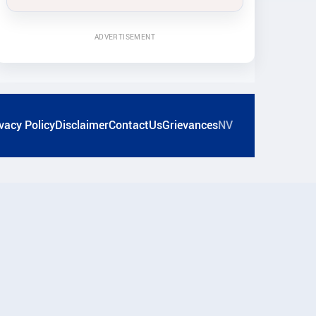
ADVERTISEMENT
vacy Policy
Disclaimer
ContactUs
Grievances
NV