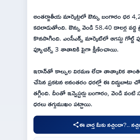
అంతర్జాతీయ మార్కెట్లలో ఔన్సు బంగారం ధర 4,2
కదలాడుతోంది. ఔన్సు వెండి 58.40 డాలర్ల వద్ద ట
కొనసాగింది. ఎంసీఎక్స్ మార్కెట్‌లో ఆగస్టు గోల్డ్ 
ఫ్యూచర్స్ 3 శాతానికి పైగా క్షీణించాయి.
ఇరాన్‌తో కాల్పుల విరమణ లేదా తాత్కాలిక శాంతి ఒప
చేసిన ప్రకటన అనంతరం ధరల్లో ఈ దిద్దుబాటు చ
తగ్గింది. దీంతో ఇన్వెస్టర్లు బంగారం, వెండి వంటి
ధరలు తగ్గుముఖం పట్టాయి.
ఈ వార్త మీకు నచ్చిందా?.. నచ్