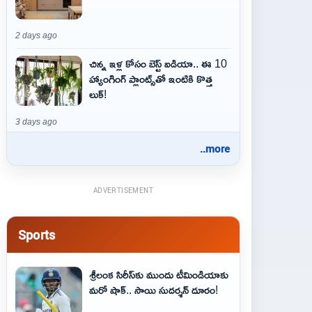
2 days ago
చిన్న ఇళ్ల కోసం బెస్ట్ ఐడియా.. ఈ 10
హ్యాంగింగ్ ప్లాంట్స్‌తో ఇంటికి కొత్త
లుక్!
3 days ago
..more
ADVERTISEMENT
Sports
శ్రీలంక సిరీస్‌కు ముందు టీమిండియాకు
మరో షాక్‌.. సాయి సుదర్శన్‌ దూరం!