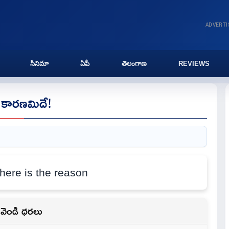
ADVERT
సినిమా
ఏపీ
తెలంగాణ
REVIEWS
. కారణమిదే!
వెండి ధరలు