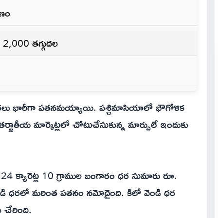
రణం
 2,000 తగ్గుదల
ధరలు భారీగా పతనమయ్యాయి. పశ్చిమాసియాలో భౌగోళిక
్జాతీయ మార్కెట్లలో చోటుచేసుకున్న మార్పులే ఇందుకు
4 క్యారెట్ల 10 గ్రాముల బంగారం ధర సుమారు రూ.
వెండి ధరలో మరింత పతనం నమోదైంది. కిలో వెండి ధర
 చేరింది.