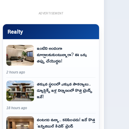
ADVERTISEMENT
Realty
ఇంటిని అందంగా
మార్చాలనుకుంటున్నారా? ఈ ఒక్క
తప్పు చేయొద్దట!
2 hours ago
తక్కువ స్థలంలో ఎక్కువ సౌకర్యాలు..
డ్యూప్లెక్స్ ఇళ్ల నిర్మాణంలో కొత్త ట్రెండ్స్
ఇవే!
18 hours ago
వంటగది ఉన్నా.. కనిపించదు! ఇదే కొత్త
'ఇన్విజిబుల్ కిచెన్' ట్రెండ్