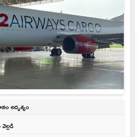
విమానం అదృశ్యం
వెల్లడి