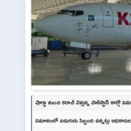
షార్జా నుంచి కరాచీ వెళ్తున్న పాకిస్థాన్ కార్గో 
విమానంలో ఐదుగురు సిబ్బంది ఉన్నట్లు అధికారుల 