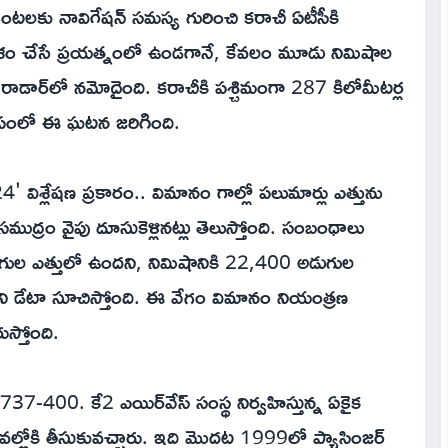
ంటలకు నావిగేషన్ సమస్య గురించి కరాచీ ఏటీసీకి
ిర్దేశం చేసే ప్రయత్నంలో ఉండగానే, కేవలం మూడు నిమిషాల
రాడార్‌లో నమోదైంది. కరాచీకి పశ్చిమంగా 287 కిలోమీటర్ల
సమీపంలో ఈ ఘటన జరిగింది.
4' విశ్లేషణ ప్రకారం.. విమానం గాల్లో పలుమార్లు ఎత్తును
 సముద్రం వైపు దూసుకెళ్లినట్లు తెలుస్తోంది. సంబంధాలు
ల ఎత్తులో ఉందని, నిమిషానికి 22,400 అడుగుల
 డేటా సూచిస్తోంది. ఈ వేగం విమానం నియంత్రణ
్తోంది.
-400. కే2 ఎయిర్‌వేస్ సంస్థ నిర్వహిస్తున్న ఏకైక
్లోకి తీసుకువచ్చారు. ఇది మొదట 1999లో ప్యాసింజర్