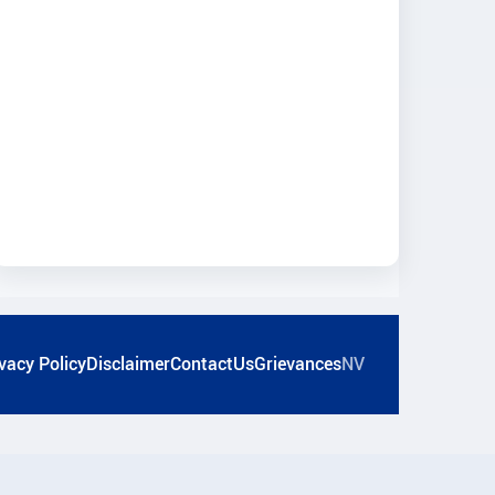
vacy Policy
Disclaimer
ContactUs
Grievances
NV