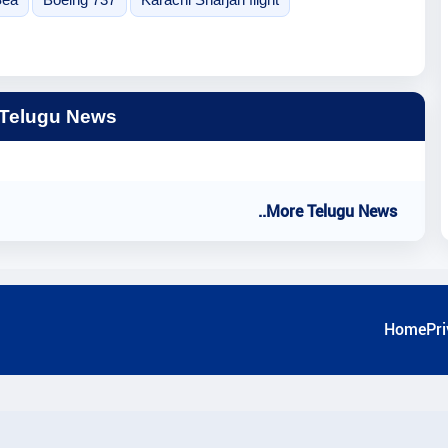
 Telugu News
..More Telugu News
Home
Pri