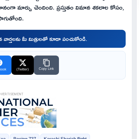
ానంగా మార్పు చెందింది. ప్రస్తుతం విమాన శకలాల కోసం,
సాగుతోంది.
చిన వార్తలను మీ మిత్రులతో కూడా పంచుకోండి.
Copy Link
book
(Twitter)
DVERTISEMENT
Sea
Boeing 737
Karachi Sharjah flight