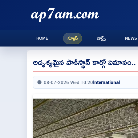
HOME
న్యూస్
షార్ట్స్
NEWS
అదృశ్యమైన పాకిస్థాన్ కార్గో విమా
08-07-2026 Wed 10:20
International