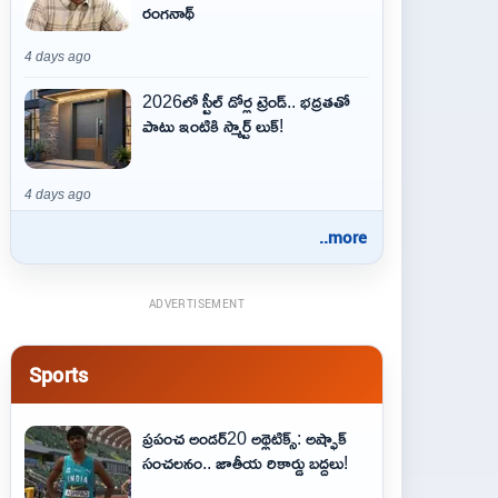
రంగనాథ్
4 days ago
2026లో స్టీల్ డోర్ల ట్రెండ్.. భద్రతతో
పాటు ఇంటికి స్మార్ట్ లుక్!
4 days ago
..more
ADVERTISEMENT
Sports
ప్రపంచ అండర్20 అథ్లెటిక్స్: అష్ఫాక్
సంచలనం.. జాతీయ రికార్డు బద్దలు!