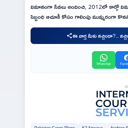
విమానంగా సేవలు అందించి, 2012లో కార్గో విమ
సిబ్బంది ఆచూకీ కోసం గాలింపు ముమ్మరంగా కొన
ఈ వార్త మీకు నచ్చిందా?.. నచ్
WhatsApp
Face
A
Pakistan Cargo Plane
K2 Airways
Arabian 