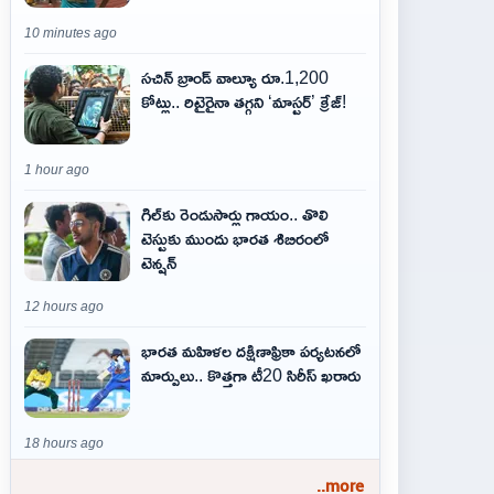
10 minutes ago
సచిన్ బ్రాండ్ వాల్యూ రూ.1,200
కోట్లు.. రిటైరైనా తగ్గని ‘మాస్టర్’ క్రేజ్!
1 hour ago
గిల్‌కు రెండుసార్లు గాయం.. తొలి
టెస్టుకు ముందు భారత శిబిరంలో
టెన్షన్
12 hours ago
భారత మహిళల దక్షిణాఫ్రికా పర్యటనలో
మార్పులు.. కొత్తగా టీ20 సిరీస్ ఖరారు
18 hours ago
..more