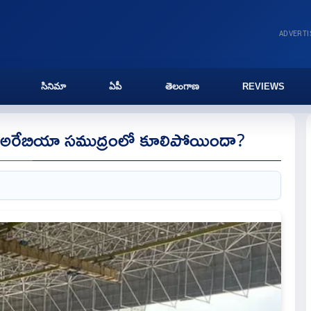
ADVERT
సినిమా
ఏపీ
తెలంగాణ
REVIEWS
నం.. అరేబియా సముద్రంలో కూలిపోయిందా?