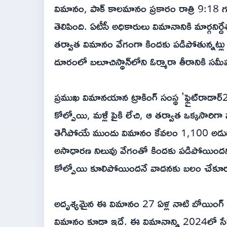
విమానం, పాక్ కాలమానం ప్రకారం రాత్రి 9:18 గ
తెలిపింది. ఏటీసీ అధికారులు విమానానికి మార్గన
తర్వాత విమానం వేగంగా కిందకు పడిపోతున్నట్లు 
దూరంలో బలూచిస్థాన్‌లోని ఓర్మారా తీరానికి 
ప్రముఖ విమానయాన ట్రాకింగ్ సంస్థ 'ఫ్లైట్‌రాడార్2
కోల్పోయి, మళ్లీ పైకి లేచి, ఆ తర్వాత ఒక్కసారిగా
తెగిపోయే ముందు విమానం కేవలం 1,100 అడుగు
అసాధారణ నిలువు వేగంతో కిందకు పడిపోయిందని
కోల్పోయి కూలిపోయిందనే వాదనకు బలం చేకూరుస
అదృశ్యమైన ఈ విమానం 27 ఏళ్ల నాటి బోయింగ్ 737
విమానం కూడా ఇదే. ఈ విమానాన్ని 2024లో సేవల