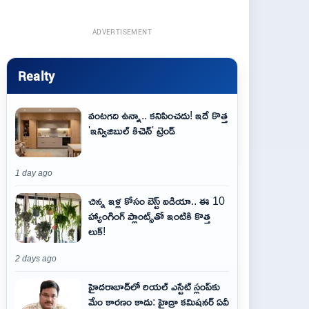
ADVERTISEMENT
Realty
వంటగది ఉన్నా.. కనిపించదు! ఇదే కొత్త
'ఇన్విజిబుల్ కిచెన్' ట్రెండ్
1 day ago
చిన్న ఇళ్ల కోసం బెస్ట్ ఐడియా.. ఈ 10
హ్యాంగింగ్ ప్లాంట్స్‌తో ఇంటికి కొత్త
లుక్!
2 days ago
హైదరాబాద్‌లో రియల్ ఎస్టేట్ స్లంప్‌కు
మేం కారణం కాదు: హైడ్రా కమిషనర్ ఏవీ