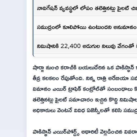
నావిగేషన్ వ్యవస్థలో లోపం తలెత్తినట్లు పైలట్ 
సముద్రంలో కూలిపోయి ఉంటుందని అనుమానం, 
నిమిషానికి 22,400 అడుగుల నిలువు వేగంతో కిందక
షార్జా నుంచి కరాచీకి బయలుదేరిన ఒక పాకిస్థాన
తీవ్ర కలకలం రేపుతోంది. నిన్న‌ రాత్రి అరేబియ
విమానం ఎయిర్ ట్రాఫిక్ కంట్రోల్‌తో సంబంధాలు క
తలెత్తినట్లు పైలట్ సమాచారం ఇచ్చిన కొద్ది నిమ
అధికారులు వెంటనే వివిధ ఏజెన్సీలతో కలిసి సముద్
పాకిస్థాన్ ఎయిర్‌పోర్ట్స్ అథారిటీ వెల్లడించిన వివ