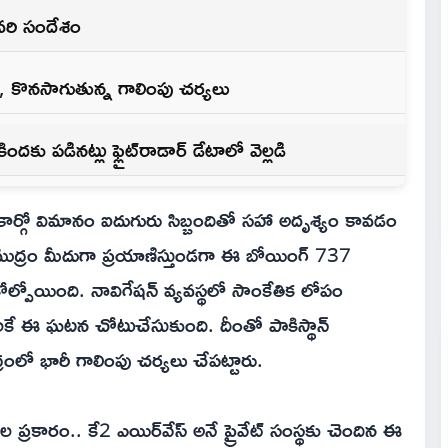
చివరి సందేశం
కొనసాగుతున్న గాలింపు చర్యలు
ు పడినట్లు ఫ్లైట్‌రాడార్ డేటాలో వెల్లడి
్ కార్గో విమానం ఐదుగురు సిబ్బందితో సహా అదృశ్యం కావడం
ా సముద్రం మీదుగా ప్రయాణిస్తుండగా ఈ బోయింగ్ 737
ోల్పోయింది. నావిగేషన్ వ్యవస్థలో సాంకేతిక లోపం
ిషాలకే ఈ ఘటన చోటుచేసుకుంది. దీంతో పాకిస్థాన్
రంలో భారీ గాలింపు చర్యలు చేపట్టారు.
రాల ప్రకారం.. కే2 ఎయిర్‌వేస్ అనే ప్రైవేట్ సంస్థకు చెందిన ఈ