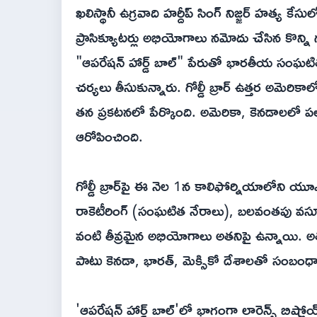
ఖలిస్థానీ ఉగ్రవాది హర్దీప్ సింగ్ నిజ్జర్ హత్య కేసులో
ప్రాసిక్యూటర్లు అభియోగాలు నమోదు చేసిన కొన్న
"ఆపరేషన్ హార్డ్ బాల్" పేరుతో భారతీయ సంఘటిత
చర్యలు తీసుకున్నారు. గోల్డీ బ్రార్ ఉత్తర అమెరిక
తన ప్రకటనలో పేర్కొంది. అమెరికా, కెనడాలలో పల
ఆరోపించింది.
గోల్డీ బ్రార్‌పై ఈ నెల‌ 1న కాలిఫోర్నియాలోని యూఎస్ డ
రాకెటీరింగ్ (సంఘటిత నేరాలు), బలవంతపు వసూళ్ల
వంటి తీవ్రమైన అభియోగాలు అతనిపై ఉన్నాయి. అతన
పాటు కెనడా, భారత్, మెక్సికో దేశాలతో సంబంధా
'ఆపరేషన్ హార్డ్ బాల్'లో భాగంగా లారెన్స్ బిష్ణో