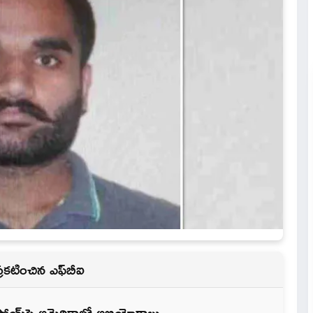
ు ప్రకటించిన ఎఫ్‌బీఐ
, బిష్ణోయ్‌పై అమెరికాలో అభియోగాలు