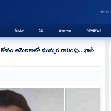
ADVERT
సినిమా
ఏపీ
తెలంగాణ
REVIEWS
 బ్రార్‌ కోసం అమెరికాలో ముమ్మర గాలింపు.. భారీ