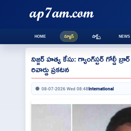
HOME
న్యూస్
షార్ట్స్
NEWS
నిజ్జర్ హత్య కేసు: గ్యాంగ్‌స్టర్ గోల్డీ
రివార్డు ప్రకటన
08-07-2026 Wed 08:48
International