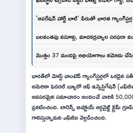
'ఆపరేషన్ హార్డ్ బాల్' పేరుతో భారత గ్యాంగ్‌స్టర్ల
బలవంతపు వసూళ్లు, మాదకద్రవ్యాల సరఫరా వ
మొత్తం 37 మందిపై అభియోగాలు నమోదు చేస
భారత్‌లో మోస్ట్ వాంటెడ్ గ్యాంగ్‌స్టర్లలో ఒకడైన సతీ
అమెరికా ఫెడరల్ బ్యూరో ఆఫ్ ఇన్వెస్టిగేషన్ (ఎఫ్‌
అవసరమైన సమాచారం అందించే వారికి 50,000 డ
ప్రకటించింది. లారెన్స్ బిష్ణోయ్ ఆర్గనైజ్డ్ క్రైమ్ గ్
గాలిస్తున్నామని ఎఫ్‌బీఐ వెల్లడించింది.