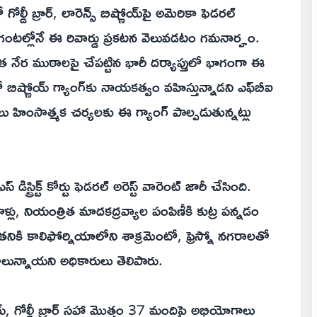
 గోల్డీ బ్రార్, లారెన్స్ బిష్ణోయ్‌పై అమెరికా ఫెడరల్
ి గంటల్లోనే ఈ రివార్డు ప్రకటన వెలువడటం గమనార్హం.
 నేర ముఠాలపై చేపట్టిన భారీ దర్యాప్తులో భాగంగా ఈ
ాలో బిష్ణోయ్ గ్యాంగ్‌కు నాయకత్వం వహిస్తున్నాడని ఎఫ్‌బీఐ
ు హింసాత్మక చర్యలకు ఈ గ్యాంగ్ పాల్పడుతున్నట్లు
ిస్ట్రిక్ట్ కోర్టు ఫెడరల్ అరెస్ట్ వారెంట్ జారీ చేసింది.
ు, నియంత్రిత మాదకద్రవ్యాల పంపిణీకి కుట్ర పన్నడం
ికి కాలిఫోర్నియాలోని శాక్రమెంటో, ఫ్రెస్నో నగరాలతో
లున్నాయని అధికారులు తెలిపారు.
య్, గోల్డీ బ్రార్‌ సహా మొత్తం 37 మందిపై అభియోగాలు