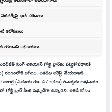
 నెట్‌వర్క్‌పై భారీ సోదాలు
ంటి ఆరోపణలు
ిన యూఎస్ అధికారులు
ందర్‌జీత్ సింగ్ అలియాస్ గోల్డీ బ్రార్‌ను పట్టుకోవడానికి
బీఐ) రంగంలోకి దిగింది. అతడిని అరెస్ట్ చేయడానికి
ాలర్ల (సుమారు రూ. 47 లక్షలు) రివార్డును బుధవారం
రూప్‌లో గోల్డీ బ్రార్ కీలక సభ్యుడిగా ఉన్నాడని, అతడి కోసం