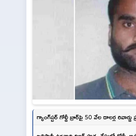
గ్యాంగ్‌స్టర్ గోల్డీ బ్రార్‌పై 50 వేల డాలర్ల రివార్డ
ఖలిస్థానీ ఉగ్రవాది నిజ్జర్ హత్య కేసులో గోల్డీ