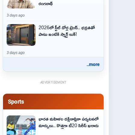
రంగనాథ్
3 days ago
2026లో స్టీల్ డోర్ల ట్రెండ్.. భద్రతతో
పాటు ఇంటికి స్మార్ట్ లుక్!
3 days ago
..more
ADVERTISEMENT
Sports
భారత మహిళల దక్షిణాఫ్రికా పర్యటనలో
మార్పులు.. కొత్తగా టీ20 సిరీస్ ఖరారు