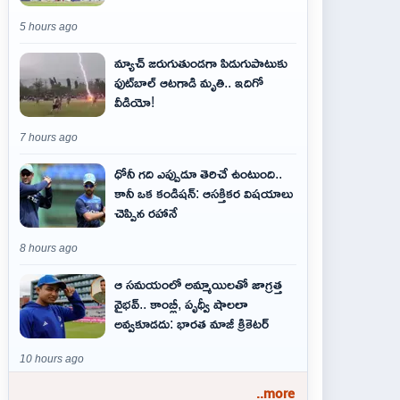
5 hours ago
మ్యాచ్ జరుగుతుండగా పిడుగుపాటుకు
ఫుట్‌బాల్ ఆటగాడి మృతి.. ఇదిగో
వీడియో!
7 hours ago
ధోనీ గది ఎప్పుడూ తెరిచే ఉంటుంది..
కానీ ఒక కండిషన్: ఆసక్తికర విషయాలు
చెప్పిన రహానే
8 hours ago
ఆ స‌మ‌యంలో అమ్మాయిల‌తో జాగ్ర‌త్త‌
వైభ‌వ్‌.. కాంబ్లీ, పృథ్వీ షాలలా
అవ్వ‌కూడ‌దు: భార‌త మాజీ క్రికెట‌ర్‌
10 hours ago
..more