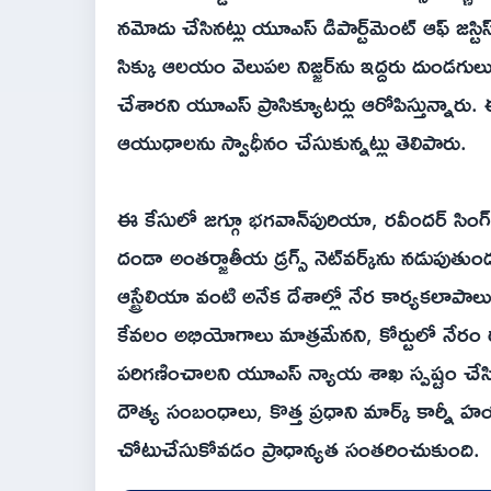
నమోదు చేసినట్లు యూఎస్ డిపార్ట్‌మెంట్ ఆఫ్ జస్ట
సిక్కు ఆలయం వెలుపల నిజ్జర్‌ను ఇద్దరు దుండగులు
చేశారని యూఎస్ ప్రాసిక్యూటర్లు ఆరోపిస్తున్నారు.
ఆయుధాలను స్వాధీనం చేసుకున్నట్లు తెలిపారు.
ఈ కేసులో జగ్గూ భగవాన్‌పురియా, రవీందర్ సింగ్ ద
దండా అంతర్జాతీయ డ్రగ్స్ నెట్‌వర్క్‌ను నడుపుత
ఆస్ట్రేలియా వంటి అనేక దేశాల్లో నేర కార్యకలాపా
కేవలం అభియోగాలు మాత్రమేనని, కోర్టులో నేరం ర
పరిగణించాలని యూఎస్ న్యాయ శాఖ స్పష్టం చేసింది
దౌత్య సంబంధాలు, కొత్త ప్రధాని మార్క్ కార
చోటుచేసుకోవడం ప్రాధాన్యత సంతరించుకుంది.