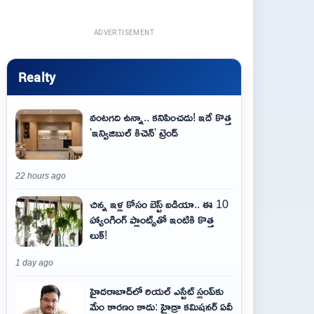
ADVERTISEMENT
Realty
వంటగది ఉన్నా.. కనిపించదు! ఇదే కొత్త
'ఇన్విజిబుల్ కిచెన్' ట్రెండ్
22 hours ago
చిన్న ఇళ్ల కోసం బెస్ట్ ఐడియా.. ఈ 10
హ్యాంగింగ్ ప్లాంట్స్‌తో ఇంటికి కొత్త
లుక్!
1 day ago
హైదరాబాద్‌లో రియల్ ఎస్టేట్ స్లంప్‌కు
మేం కారణం కాదు: హైడ్రా కమిషనర్ ఏవీ