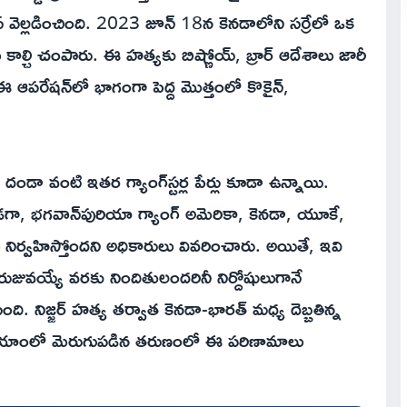
ిస్ వెల్లడించింది. 2023 జూన్ 18న కెనడాలోని సర్రేలో ఒక
 కాల్చి చంపారు. ఈ హత్యకు బిష్ణోయ్, బ్రార్ ఆదేశాలు జారీ
 ఈ ఆపరేషన్‌లో భాగంగా పెద్ద మొత్తంలో కొకైన్,
ండా వంటి ఇతర గ్యాంగ్‌స్టర్ల పేర్లు కూడా ఉన్నాయి.
ుండగా, భగవాన్‌పురియా గ్యాంగ్ అమెరికా, కెనడా, యూకే,
లు నిర్వహిస్తోందని అధికారులు వివరించారు. అయితే, ఇవి
ుజువయ్యే వరకు నిందితులందరినీ నిర్దోషులుగానే
. నిజ్జర్ హత్య తర్వాత కెనడా-భారత్ మధ్య దెబ్బతిన్న
్నీ హయాంలో మెరుగుపడిన తరుణంలో ఈ పరిణామాలు