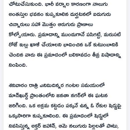
చోటుచేసుకుంది. భారీ వర్షాల కారణంగా నాలుగు
అంతస్తుల భవనం కుప్పకూలిన దుర్ఘటనలో ఐదుగురు
చిన్నారులు సహా మొత్తం ఆరుగురు ప్రాణాలు
కోల్పోయారు. ప్రమాదాన్ని ముందుగానే పసిగట్టి, మరుసటి
రోజే ఇల్లు ఖాళీ చేయాలని భావించిన ఒకే కుటుంబానికి
చెందిన వారు ఈ ప్రమాదంలో బలికావడం తీవ్ర విషాదాన్ని
నింపింది.
శనివారం రాత్రి ఎనిమిదిన్నర గంటల సమయంలో
మాన్‌ఖుర్ద్ ప్రాంతంలోని జనతా నగర్‌లో ఈ ఘటన
జరిగింది. ఒక అక్రమ కట్టడం పక్కనే ఉన్న ఓ రేకుల షెడ్డుపై
ఒక్కసారిగా కుప్పకూలింది. ఈ ప్రమాదంలో షెడ్డులో
నివసిస్తున్న అక్తర్ జహాన్, ఆమె నలుగురు పిల్లలతో పాటు,