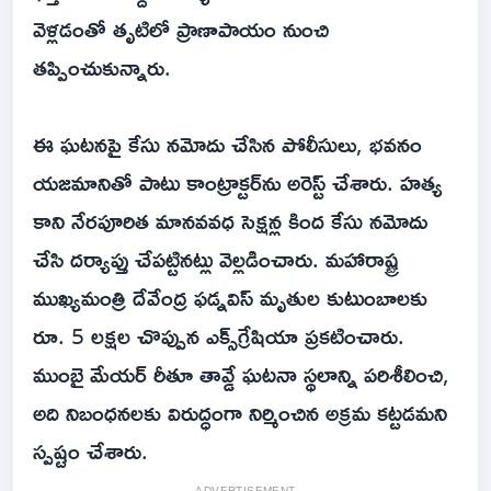
వెళ్లడంతో తృటిలో ప్రాణాపాయం నుంచి
తప్పించుకున్నారు.
ఈ ఘటనపై కేసు నమోదు చేసిన పోలీసులు, భవనం
యజమానితో పాటు కాంట్రాక్టర్‌ను అరెస్ట్ చేశారు. హత్య
కాని నేరపూరిత మానవవధ సెక్షన్ల కింద కేసు నమోదు
చేసి దర్యాప్తు చేపట్టినట్లు వెల్లడించారు. మహారాష్ట్ర
ముఖ్యమంత్రి దేవేంద్ర ఫడ్నవిస్ మృతుల కుటుంబాలకు
రూ. 5 లక్షల చొప్పున ఎక్స్‌గ్రేషియా ప్రకటించారు.
ముంబై మేయర్ రీతూ తావ్డే ఘటనా స్థలాన్ని పరిశీలించి,
అది నిబంధనలకు విరుద్ధంగా నిర్మించిన అక్రమ కట్టడమని
స్పష్టం చేశారు.
ADVERTISEMENT