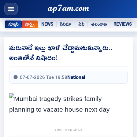
న్యూస్
షార్ట్స్
NEWS
సినిమా
ఏపీ
తెలంగాణ
REVIEWS
మరునాడే ఇల్లు ఖాళీ చేద్దామనుకున్నారు..
అంతలోనే విషాదం!
07-07-2026 Tue 19:58
National
ADVERTISEMENT