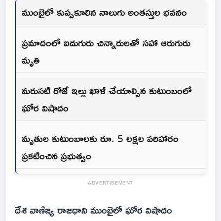
ముంబైలో కుప్పకూలిన నాలుగు అంతస్తుల భవనం
ప్రమాదంలో ఐదుగురు చిన్నారులతో సహా ఆరుగురు
మృతి
మరుసటి రోజే ఇల్లు ఖాళీ చేయాల్సిన కుటుంబంలో
ఘోర విషాదం
మృతుల కుటుంబాలకు రూ. 5 లక్షల పరిహారం
ప్రకటించిన ప్రభుత్వం
ADVERTISEMENT
దేశ వాణిజ్య రాజధాని ముంబైలో ఘోర విషాదం