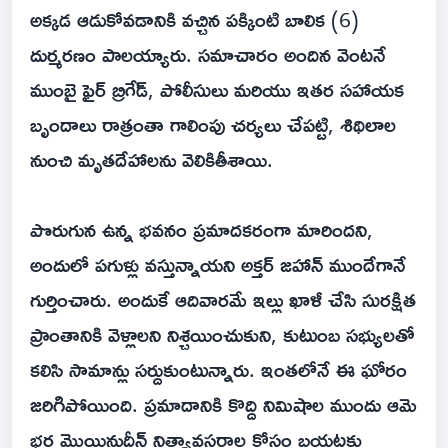
అక్కడ ఆడుకోవడానికి వచ్చిన పక్కింటి బాలిక (6)
దుర్మరణం పాలయ్యారు. సమాచారం అందిన వెంటనే
ముంబై ఫైర్ బ్రిగేడ్, పోలీసులు మరియు ఇతర సహాయక
బృందాలు రాత్రంతా గాలింపు చర్యలు చేపట్టి, శిథిలాల
నుంచి మృతదేహాలను వెలికితీశాయి.
పొరుగున ఉన్న భవనం ప్రమాదకరంగా మారిందని,
అందులో పగుళ్లు వస్తున్నాయని అక్తర్ జహాన్ ముందేగానే
గుర్తించారు. అందుకే ఆదివారమే ఇల్లు ఖాళీ చేసి సురక్షిత
ప్రాంతానికి వెళ్లాలని నిశ్చయించుకుని, కుటుంబ సభ్యులతో
కలిసి సామాన్లు సర్దుకుంటున్నారు. ఇంతలోనే ఈ ఘోరం
జరిగిపోయింది. ప్రమాదానికి కొద్ది నిమిషాల ముందు ఆమె
భర్త మొయినుద్దీన్ నిత్యావసరాల కోసం బయటకు