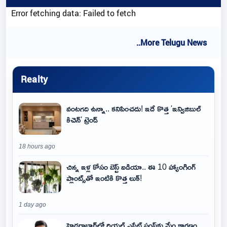
Error fetching data: Failed to fetch
..More Telugu News
Realty
వంటగది ఉన్నా.. కనిపించదు! ఇదే కొత్త 'ఇన్విజిబుల్
కిచెన్' ట్రెండ్
18 hours ago
చిన్న ఇళ్ల కోసం బెస్ట్ ఐడియా.. ఈ 10 హ్యాంగింగ్
ప్లాంట్స్‌తో ఇంటికి కొత్త లుక్!
1 day ago
హైదరాబాద్‌లో రియల్ ఎస్టేట్ స్లంప్‌కు మేం కారణం