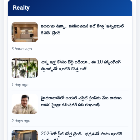
Realty
వంటగది ఉన్నా.. కనిపించదు! ఇదే కొత్త 'ఇన్విజిబుల్
కిచెన్' ట్రెండ్
5 hours ago
చిన్న ఇళ్ల కోసం బెస్ట్ ఐడియా.. ఈ 10 హ్యాంగింగ్
ప్లాంట్స్‌తో ఇంటికి కొత్త లుక్!
1 day ago
హైదరాబాద్‌లో రియల్ ఎస్టేట్ స్లంప్‌కు మేం కారణం
కాదు: హైడ్రా కమిషనర్ ఏవీ రంగనాథ్
2 days ago
2026లో స్టీల్ డోర్ల ట్రెండ్.. భద్రతతో పాటు ఇంటికి