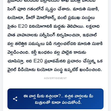
సింగ్ పూరి గతంలోనే స్పష్టం చేశారు. మారుతి సుజుకి,
టయోటా, హీరో మోటోకార్ప్ వంటి ప్రముఖ సంస్థలు
సైతం E20 వినియోగానికి మద్దతు తెలిపాయి. లక్షలాది
పాత వాహనాలకు సర్వీసింగ్ నిర్వహించినా, ఇథనాల్
వల్ల తలెత్తిన సమస్యలు ఏవీ గుర్తించలేదని మారుతి సుజుకి
వెల్లడించింది. కల్తీ ఇంధనం వల్ల పాడైన కారును
చూపిస్తూ, అది E20 ప్రభావమేనని ప్రచారం చేస్తున్న ఒక
వైరల్ వీడియోను టయోటా సంస్థ ఇప్పటికే ఖండించింది.
ADVERTISEMENT
ఈ వార్త మీకు నచ్చిందా?.. నచ్చిన వార్తలను మీ
మిత్రులతో కూడా పంచుకోండి.