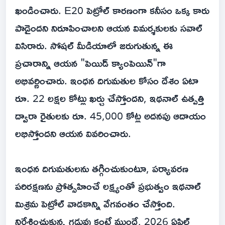
ఖండించారు. E20 పెట్రోల్ కారణంగా కనీసం ఒక్క కారు
పాడైందని నిరూపించాలని ఆయన విమర్శకులకు సవాల్
విసిరారు. సోషల్ మీడియాలో జరుగుతున్న ఈ
ప్రచారాన్ని ఆయన "పెయిడ్ క్యాంపెయిన్"గా
అభివర్ణించారు. ఇంధన దిగుమతుల కోసం దేశం ఏటా
రూ. 22 లక్షల కోట్లు ఖర్చు చేస్తోందని, ఇథనాల్ ఉత్పత్తి
ద్వారా రైతులకు రూ. 45,000 కోట్ల అదనపు ఆదాయం
లభిస్తోందని ఆయన వివరించారు.
ఇంధన దిగుమతులను తగ్గించుకుంటూ, పర్యావరణ
పరిరక్షణను ప్రోత్సహించే లక్ష్యంతో ప్రభుత్వం ఇథనాల్
మిశ్రమ పెట్రోల్ వాడకాన్ని వేగవంతం చేస్తోంది.
నిర్దేశించుకున్న గడువు కంటే ముందే, 2026 ఏప్రిల్