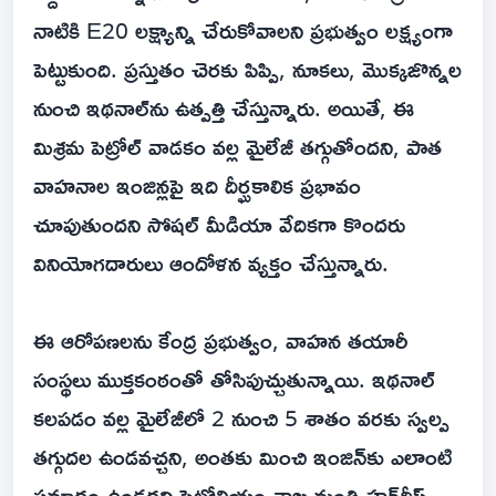
నాటికి E20 లక్ష్యాన్ని చేరుకోవాలని ప్రభుత్వం లక్ష్యంగా
పెట్టుకుంది. ప్రస్తుతం చెరకు పిప్పి, నూకలు, మొక్కజొన్నల
నుంచి ఇథనాల్‌ను ఉత్పత్తి చేస్తున్నారు. అయితే, ఈ
మిశ్రమ పెట్రోల్ వాడకం వల్ల మైలేజీ తగ్గుతోందని, పాత
వాహనాల ఇంజిన్లపై ఇది దీర్ఘకాలిక ప్రభావం
చూపుతుందని సోషల్ మీడియా వేదికగా కొందరు
వినియోగదారులు ఆందోళన వ్యక్తం చేస్తున్నారు.
ఈ ఆరోపణలను కేంద్ర ప్రభుత్వం, వాహన తయారీ
సంస్థలు ముక్తకంఠంతో తోసిపుచ్చుతున్నాయి. ఇథనాల్
కలపడం వల్ల మైలేజీలో 2 నుంచి 5 శాతం వరకు స్వల్ప
తగ్గుదల ఉండవచ్చని, అంతకు మించి ఇంజిన్‌కు ఎలాంటి
ప్రమాదం ఉండదని పెట్రోలియం శాఖ మంత్రి హర్‌దీప్