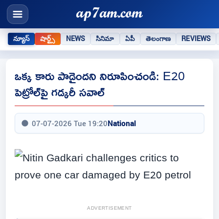
న్యూస్
షార్ట్స్
NEWS
సినిమా
ఏపీ
తెలంగాణ
REVIEWS
ఒక్క కారు పాడైందని నిరూపించండి: E20
పెట్రోల్‌పై గడ్కరీ సవాల్
07-07-2026 Tue 19:20
National
ADVERTISEMENT