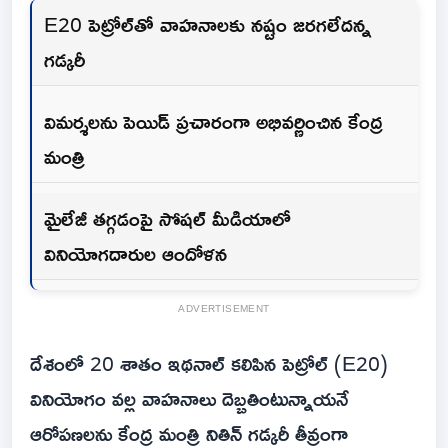
E20 పెట్రోల్‌తో వాహనాలకు నష్టం జరగలేదన్న
గడ్కరీ
విమర్శలను పెయిడ్ ప్రచారంగా అభివర్ణించిన కేంద్ర
మంత్రి
మైలేజీ తగ్గడంపై సోషల్ మీడియాలో
వినియోగదారుల ఆందోళన
ADVERTISEMENT
దేశంలో 20 శాతం ఇథనాల్ కలిపిన పెట్రోల్ (E20)
వినియోగం వల్ల వాహనాలు దెబ్బతింటున్నాయనే
ఆరోపణలను కేంద్ర మంత్రి నితిన్ గడ్కరీ తీవ్రంగా